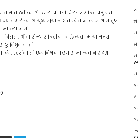
Ve
 जीव मावळतीच्या शेवटाला पोचतो. पैलतीर सोबत प्रभुचीच
 जगलेल्या आयुष्य सूर्याला शेवटचे वंदन करत शांत तृप्त
सौ 
 सामावला जातो.
सौ 
ी निराशा, औदासिन्य, सोबतीची निश्क्रियता, माया ममता
सौ 
 दूर निघुन जातो.
ा की, इतरांना तो एक निर्भय करणारा मौल्यवान संदेश
सौ 
रु
सौ 
Mr
00
Vi
Mo
Pr
Pr
चर