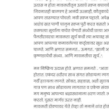
ऊदास न होता मावळतीतुन ऊद्याचे स्वप्न बघायचे
जिवनातही बालपण हे आनंदी ऊत्साही, कौतुकाचे
आपण तारूण्यात पोंचतो. नवी स्वप्न पहातो. अपेक्षा
आशेचं खत पाणी घालुन स्वप्न पुरी करत बसतो आ
तळपत्या सूर्याला कवेत घेणारी संध्येची छाया आ
पैलतीरावरचा मावळता सूर्य कधी त्या भयावह संध
आपण आपल्या कमावलेल्या कर्तृत्वावर खुश असत
घालते. आणि क्षणात समजतं…. ऊमगतं.. “झाली आय
कृष्णछायेची संध्या.. आणि मावळतीचा सूर्य…”.
मन निष्क्रिय ऊदास होते. क्षणात समजते .. “आत
होतात. एकंदर शरीरच साथ संगत सोडायला लागत
गर्दी हटायला लागते. सोबत, सहवास, अशी सुट
गात्र पण साथ सोडायला लागतात व एकेक संवाद 
मग मनुष्य आपल्या श्रद्धास्थानाला शरण जातो. त
करतो. दुसरा मार्गच ऊरत नाही.
मावळती डोक्यावर येते तेव्हा तो मनाने शांत ह