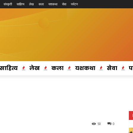
संस्कृती
साहित्य
लेख
कला
यशकथा
सेवा
पर्यटन
साहित्य
लेख
कला
यशकथा
सेवा
प
50
0