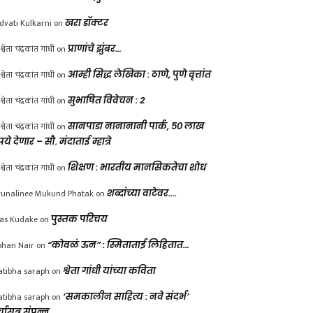
dvati Kulkarni
on
खरा डॉक्टर
श्वेता चंद्रकांत गांधी
on
प्राणांचे झुंबर…
श्वेता चंद्रकांत गांधी
on
आम्ही सिद्ध लेखिका : ठाणे, पुणे वृत्तांत
श्वेता चंद्रकांत गांधी
on
सुभाषित विवेचन : 2
श्वेता चंद्रकांत गांधी
on
सानपाडा नानानानी पार्क, ५० लाख
पये देणार – सौ. मंदाताई म्हात्रे
श्वेता चंद्रकांत गांधी
on
शिक्षण : भारतीय मानसिकतेचा शोध
unalinee Mukund Phatak
on
शब्दांच्या वाटेवर….
las Kudake
on
पुस्तक परिचय
han Nair
on
“कोवळं ऊन” : स्मिताताई लिहितात…
atibha saraph
on
श्वेता गांधी यांच्या कविता
atibha saraph
on
‘समकालीन साहित्य : नवे संदर्भ’
्चासत्र संपन्न