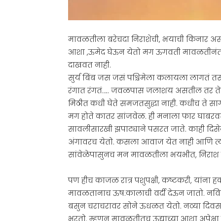
मावळतीला बरेचदा निराशेची, भयाची किनार 
आशा ,ऊमेद घेऊन येतो मग ऊगवती मावळतीनंत
दाखवत नाही.
सुर्य बिंब जस जसं पश्चिमेला कलायला लागतं त
रंगात रंगतं….. जवळपास जलाशय असतील तर तेही त
मिठीत कधी घेते समजतसुद्धा नाही. कधीच ते सागर
मग होते कातर सांजवेळ. ही मनाला फार घाबरव
सावलीसारखी झपाट्याने पसरत जाते. काही दिसेन
अंगावरच येतो. कसला आवाज येत नाही आणि त्य
सांवेळेपासुनच मन मावळतीला भयभीत, निराश 
पण हीच काजळ रात्र पशुपक्षी, कष्टकरी, यांना हक्क
मावळतानाच ऊष:कालाची वर्दी देऊन जातो. नविन
बसुन चराचरावर सोने ऊधळत येतो. नव्या दिवसाच
भरतो. म्हणुन मावळतीतच ऊद्याच्या आशा अपेक्ष