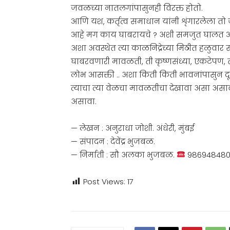
जवळच्या नातलगांपासुनही विरक्त होतो.
आणि यश, कर्तृत्व समाधान यांनी शृंगारलेला तो
आहे मग काय घाबरायचे ? अशी समजुत घालत आपण
अशा अवस्थेत त्या काळनिद्रेच्या मिठीत हळुवार
घाबरवणारी मावळती, ती कृष्णसंध्या, एकटेपण, त
लोभ आसक्ती .. अशा किती किती भावनांपासुन दूर
त्याचा त्या वेळचा मावळतीचा देखावा असा असाव
असावा.
— लेखन : अनुराधा जोशी. अंधेरी, मुंबई
— संपादन : देवेंद्र भुजबळ.
— निर्माती : सौ अलका भुजबळ.
98694848
Post Views:
17