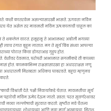
असते. कशी कातरवेळ असल्यासारखी भासते. ऊगवता नविन
रच येत असेल तर मावळती नविन ऊष:कालाची चाहुल कां
सं ते थकलेलं वाटतं. हळूहळू ते आभाळभर अबोली भगव्या
्याच रंगात बुडून जातात. मग ते सूर्य बिंब संध्या आपल्या
ाच्या पोटात किंवा डोंगराआड गुडूप होतं.
ते. वेशीवर देवळात, घरोघरी आभाळात सगळीकडे ती काळ्या
ासं होतं. काळकभिन्न राक्षसासारखा हा अंधारराक्षस जणू
ा अंधारातली निशब्दता अधिकच घाबरवते. बहुदा म्हणुनच
करते.
ाची विश्रांती देते. पक्षी निवार्याकडे येतात. मावळतीचा सूर्य
 पहाटेची नविन ऊमेद देऊन जातो. स्वता: परत सुवर्णरथावर
ी नव्या जल्लोषाची सुरवात करतो. सृष्टीत नवे चैतन्य
ा चाचपडायच्या. शोधायच्या आणि नवा मार्ग आखायचा. निराश,