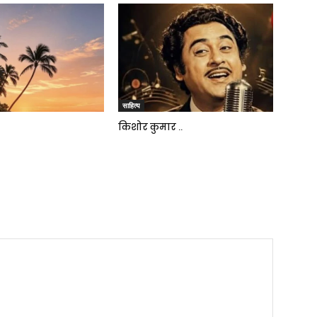
साहित्य
किशोर कुमार ..