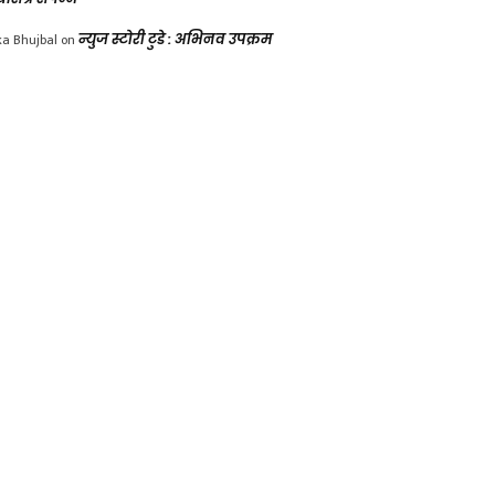
ka Bhujbal
on
न्युज स्टोरी टुडे : अभिनव उपक्रम