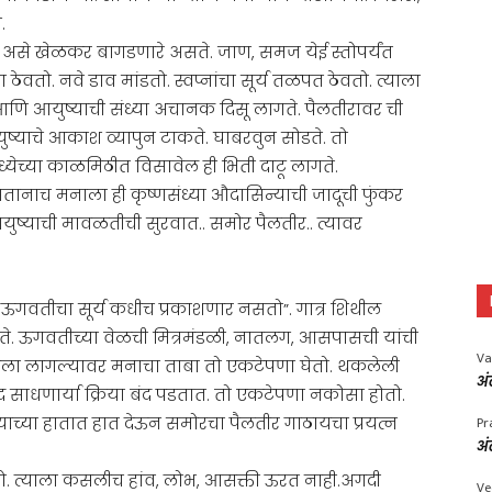
.
 असे खेळकर बागडणारे असते. जाण, समज येई स्तोपर्यंत
 ठेवतो. नवे डाव मांडतो. स्वप्नांचा सूर्य तळपत ठेवतो. त्याला
णि आयुष्याची संध्या अचानक दिसू लागते. पैलतीरावर ची
युष्याचे आकाश व्यापुन टाकते. घाबरवुन सोडते. तो
्येच्या काळमिठीत विसावेल ही भिती दाटू लागते.
ानाच मनाला ही कृष्णसंध्या औदासिन्याची जादूची फुंकर
ुष्याची मावळतीची सुरवात.. समोर पैलतीर.. त्यावर
ा ऊगवतीचा सूर्य कधीच प्रकाशणार नसतो”. गात्र शिथील
े. ऊगवतीच्या वेळची मित्रमंडळी, नातलग, आसपासची यांची
Va
ायला लागल्यावर मनाचा ताबा तो एकटेपणा घेतो. थकलेली
अं
साधणार्या क्रिया बंद पडतात. तो एकटेपणा नकोसा होतो.
्याच्या हातात हात देऊन समोरचा पैलतीर गाठायचा प्रयत्न
Pr
अं
ोतो. त्याला कसलीच हांव, लोभ, आसक्ती ऊरत नाही.अगदी
Ve