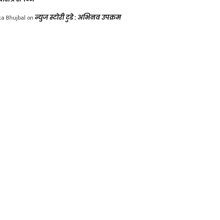
ka Bhujbal
on
न्युज स्टोरी टुडे : अभिनव उपक्रम