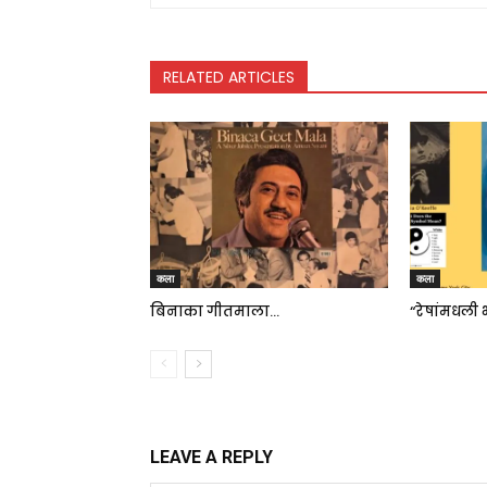
RELATED ARTICLES
कला
कला
बिनाका गीतमाला…
“रेषांमधली 
LEAVE A REPLY