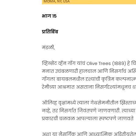
भाग १५
प्रतिबिंब
मंडळी,
व्हिन्सेंट व्हॅन गॉग यांचं Olive Trees (1889) 
मनात उचंबळणारी हालचाल आणि निसर्गाचं अस्थिर
गॉगला बायबलमधील दृश्यांची कृत्रिम कल्पनात्
रेमीच्या आश्रमात असताना निसर्गदृश्यांमधूनच ध
ऑलिव्ह वृक्षांमध्ये त्याला गेथसेमनीतील ख्रिस
नव्हे, तर निसर्गात जिवंतपणे जाणवणारी. त्याच्
प्रकारची चळवळ आपल्याला स्पष्टपणे जाणवते
अशा या नैसर्गिक आणि आध्यात्मिक अद्वितीयतेला शब