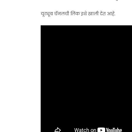
यूट्यूब चॅनलची लिंक इथे खाली देत आहे.