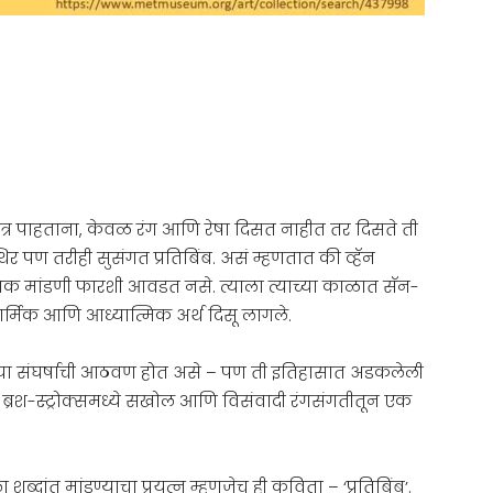
हे चित्र पाहताना, केवळ रंग आणि रेषा दिसत नाहीत तर दिसते ती
 पण तरीही सुसंगत प्रतिबिंब. असं म्हणतात की व्हॅन
मक मांडणी फारशी आवडत नसे. त्याला त्याच्या काळात सॅन-
ार्मिक आणि आध्यात्मिक अर्थ दिसू लागले.
्ताच्या संघर्षाची आठवण होत असे – पण ती इतिहासात अडकलेली
या ब्रश-स्ट्रोक्समध्ये सखोल आणि विसंवादी रंगसंगतीतून एक
्दांत मांडण्याचा प्रयत्न म्हणजेच ही कविता – ‘प्रतिबिंब’.