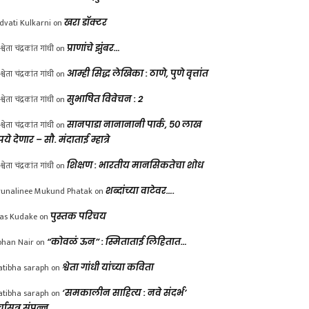
dvati Kulkarni
on
खरा डॉक्टर
श्वेता चंद्रकांत गांधी
on
प्राणांचे झुंबर…
श्वेता चंद्रकांत गांधी
on
आम्ही सिद्ध लेखिका : ठाणे, पुणे वृत्तांत
श्वेता चंद्रकांत गांधी
on
सुभाषित विवेचन : 2
श्वेता चंद्रकांत गांधी
on
सानपाडा नानानानी पार्क, ५० लाख
पये देणार – सौ. मंदाताई म्हात्रे
श्वेता चंद्रकांत गांधी
on
शिक्षण : भारतीय मानसिकतेचा शोध
unalinee Mukund Phatak
on
शब्दांच्या वाटेवर….
las Kudake
on
पुस्तक परिचय
han Nair
on
“कोवळं ऊन” : स्मिताताई लिहितात…
atibha saraph
on
श्वेता गांधी यांच्या कविता
atibha saraph
on
‘समकालीन साहित्य : नवे संदर्भ’
्चासत्र संपन्न