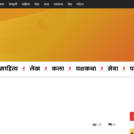
म्या
संस्कृती
साहित्य
लेख
कला
यशकथा
सेवा
पर्यटन
साहित्य
लेख
कला
यशकथा
सेवा
प
31
0