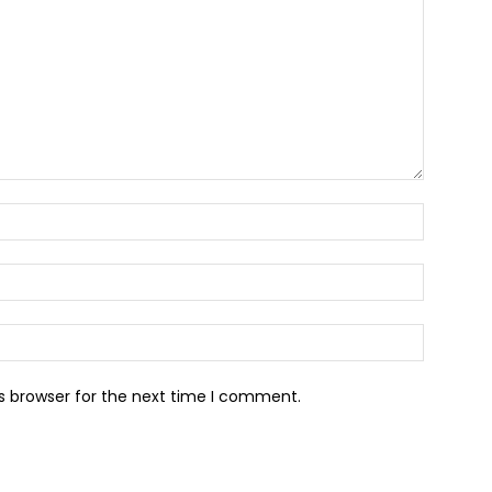
Name:*
Email:*
Website:
s browser for the next time I comment.