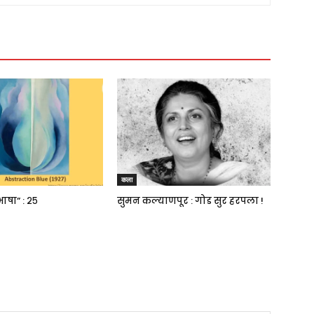
कला
भाषा” : २५
सुमन कल्याणपूर : गोड सुर हरपला !