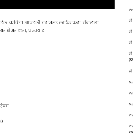
Ve
सौ 
वडेल. कविता आवडली तर जरूर लाईक करा, चॅनलला
बर शेअर करा, धन्यवाद.
सौ 
सौ 
सौ 
रु
सौ 
Mr
Vi
Mo
रिका.
Pr
00
Pr
चर