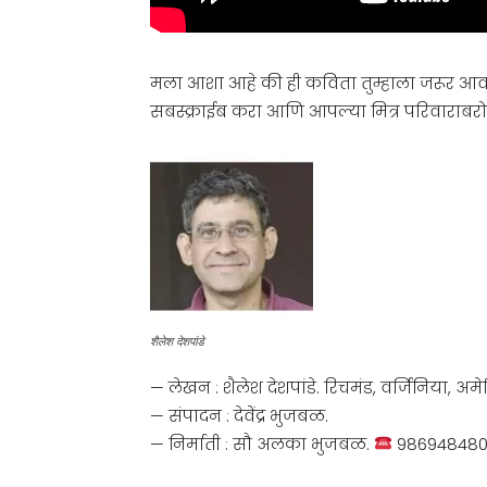
मला आशा आहे की ही कविता तुम्हाला जरूर आ
सबस्क्राईब करा आणि आपल्या मित्र परिवाराबरो
शैलेश देशपांडे
— लेखन : शैलेश देशपांडे. रिचमंड, वर्जिनिया, अमे
— संपादन : देवेंद्र भुजबळ.
— निर्माती : सौ अलका भुजबळ.
98694848