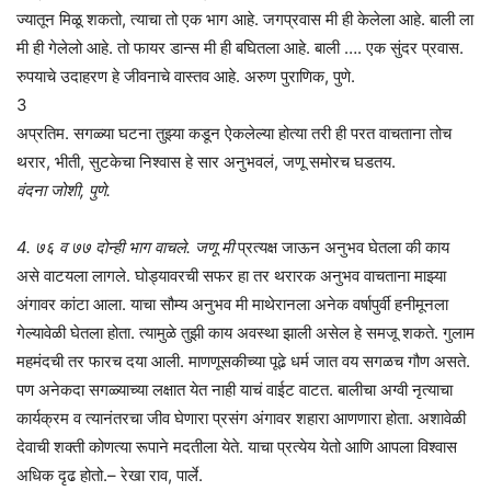
ज्यातून मिळू शकतो, त्याचा तो एक भाग आहे. जगप्रवास मी ही केलेला आहे. बाली ला
मी ही गेलेलो आहे. तो फायर डान्स मी ही बघितला आहे. बाली …. एक सुंदर प्रवास.
रुपयाचे उदाहरण हे जीवनाचे वास्तव आहे. अरुण पुराणिक, पुणे.
3
अप्रतिम. सगळ्या घटना तुझ्या कडून ऐकलेल्या होत्या तरी ही परत वाचताना तोच
थरार, भीती, सुटकेचा निश्वास हे सार अनुभवलं, जणू समोरच घडतय.
वंदना जोशी, पुणे.
4. ७६ व ७७ दोन्ही भाग वाचले. जणू मी
प्रत्यक्ष जाऊन अनुभव घेतला की काय
असे वाटयला लागले. घोड्यावरची सफर हा तर थरारक अनुभव वाचताना माझ्या
अंगावर कांटा आला. याचा सौम्य अनुभव मी माथेरानला अनेक वर्षापुर्वी हनीमूनला
गेल्यावेळी घेतला होता. त्यामुळे तुझी काय अवस्था झाली असेल हे समजू शकते. गुलाम
महमंदची तर फारच दया आली. माणणूसकीच्या पूढे धर्म जात वय सगळच गौण असते.
पण अनेकदा सगळ्याच्या लक्षात येत नाही याचं वाईट वाटत. बालीचा अग्वी नृत्याचा
कार्यक्रम व त्यानंतरचा जीव घेणारा प्रसंग अंगावर शहारा आणणारा होता. अशावेळी
देवाची शक्ती कोणत्या रूपाने मदतीला येते. याचा प्रत्येय येतो आणि आपला विश्वास
अधिक दृढ होतो.– रेखा राव, पार्ले.