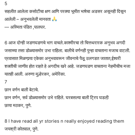
5
सहलीत आलेला कसोटीचा क्षण आणि परक्या भूमीत भाषेचा अडसर असूनही दिसून
आलेली – अनुभवलेली मानवता
— अस्मिता पंडित ,पालघर.
6 आज दोन्ही जडणघडणचे भाग वाचले.काश्मीरचा तो चित्तथरारक अनुभव अगदी
जसाच्या तसा डोळ्यासमोर उभा राहिला. बालीचे वर्णनही पुन्हा वाचताना मजाच वाटली.
प्रवासात मिळणार्‍या एकेका अनुभवावरून जीवनाचे पैलूृ उलगडत जातात,ईश्वरी
शक्तीची जाणीव होत राहते हे अगदीच खरे आहे. जडणघडण वाचताना नेहमीचीच मजा
यातही आली. अरुणा मुल्हेरकर, अमेरिका.
7
छान वर्णन बाली बेटाचे.
छान वर्णन, सर्व डोळ्यासमोर उभे राहिले. घरबसल्या बाली ट्रिप घडली़
छाया मठकर, पुणे.
8 I have read all yr stories n really enjoyed reading them
जयश्री कोतवाल, पुणे.