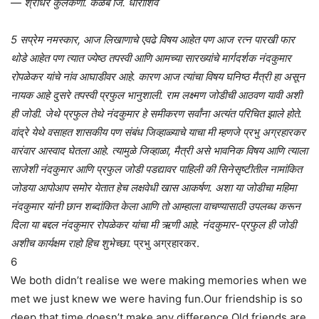
—
श्रीधर कुलकर्णी. कळंब जि. धाराशिव
5 सप्रेम नमस्कार, आज लिखाणाचे एवढे विषय आहेत पण आज रत्न पारखी फार
थोडे आहेत पण त्यात ज्येष्ठ तपस्वी आणि आमच्या सारख्यांचे मार्गदर्शक नंदकुमार
रोपळेकर यांचे नांव आघाडीवर आहे. कारण आज त्यांचा विषय घनिष्ठ मैत्री हा असून
नायक आहे दुसरे तपस्वी प्रफुल भानुशाली. राम लक्ष्मण जोडीची आठवण यावी अशी
ही जोडी. जेथे प्रफुल तेथे नंदकुमार हे समीकरण सर्वांना अत्यंत परिचित झाले होते.
वांद्रे येथे वसाहत शासकीय पण संबंध जिव्हाळ्याचे याचा मी म्हणजे प्रभु अग्रहारकर
वारंवार आस्वाद घेतला आहे. त्यामुळे जिव्हाळा, मैत्री असे भावनिक विषय आणि त्याला
साजेशी नंदकुमार आणि प्रफुल जोडी पडद्यावर पाहिली की सिनेसृष्टीतील नामांकित
जोडया आपोआप समोर येतात हेच लक्षवेधी खास आकर्षण. अशा या जोडीचा महिमा
नंदकुमार यांनी छान शब्दांकित केला आणि तो आम्हाला वाचण्यासाठी उपलब्ध करून
दिला या बद्दल नंदकुमार रोपळेकर यांचा मी ऋणी आहे. नंदकुमार-प्रफुल ही जोडी
अशीच कार्यक्षम राहो हिच शुभेच्छा.
प्रभु अग्रहारकर.
6
We both didn’t realise we were making memories when we
met we just knew we were having fun.Our friendship is so
deep that time doesn’t make any difference.Old friends are