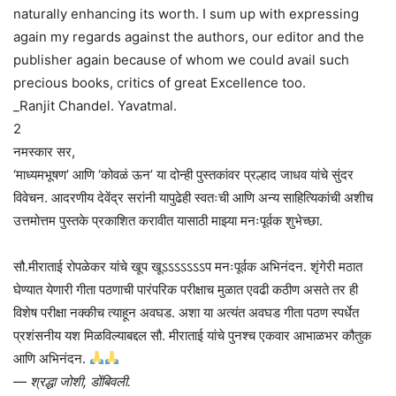
naturally enhancing its worth. I sum up with expressing
again my regards against the authors, our editor and the
publisher again because of whom we could avail such
precious books, critics of great Excellence too.
_Ranjit Chandel. Yavatmal.
2
नमस्कार सर,
‘माध्यमभूषण’ आणि ‘कोवळं ऊन’ या दोन्ही पुस्तकांवर प्रल्हाद जाधव यांचे सुंदर
विवेचन. आदरणीय देवेंद्र सरांनी यापुढेही स्वतःची आणि अन्य साहित्यिकांची अशीच
उत्तमोत्तम पुस्तके प्रकाशित करावीत यासाठी माझ्या मनःपूर्वक शुभेच्छा.
सौ.मीराताई रोपळेकर यांचे खूप खूऽऽऽऽऽऽऽप मनःपूर्वक अभिनंदन. शृंगेरी मठात
घेण्यात येणारी गीता पठणाची पारंपरिक परीक्षाच मुळात एवढी कठीण असते तर ही
विशेष परीक्षा नक्कीच त्याहून अवघड. अशा या अत्यंत अवघड गीता पठण स्पर्धेत
प्रशंसनीय यश मिळविल्याबद्दल सौ. मीराताई यांचे पुनश्च एकवार आभाळभर कौतुक
आणि अभिनंदन.
—
श्रद्धा जोशी, डोंबिवली.