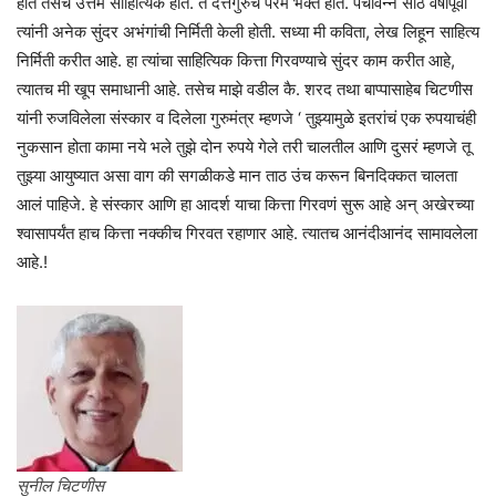
होते तसेच उत्तम साहित्यिक होते. ते दत्तगुरुंचे परम भक्त होते. पंचावन्न साठ वर्षांपूर्वी
त्यांनी अनेक सुंदर अभंगांची निर्मिती केली होती. सध्या मी कविता, लेख लिहून साहित्य
निर्मिती करीत आहे. हा त्यांचा साहित्यिक कित्ता गिरवण्याचे सुंदर काम करीत आहे,
त्यातच मी खूप समाधानी आहे. तसेच माझे वडील कै. शरद तथा बाप्पासाहेब चिटणीस
यांनी रुजविलेला संस्कार व दिलेला गुरुमंत्र म्हणजे ‘ तुझ्यामुळे इतरांचं एक रुपयाचंही
नुकसान होता कामा नये भले तुझे दोन रुपये गेले तरी चालतील आणि दुसरं म्हणजे तू
तुझ्या आयुष्यात असा वाग की सगळीकडे मान ताठ उंच करून बिनदिक्कत चालता
आलं पाहिजे. हे संस्कार आणि हा आदर्श याचा कित्ता गिरवणं सुरू आहे अन् अखेरच्या
श्वासापर्यंत हाच कित्ता नक्कीच गिरवत रहाणार आहे. त्यातच आनंदीआनंद सामावलेला
आहे.!
सुनील चिटणीस