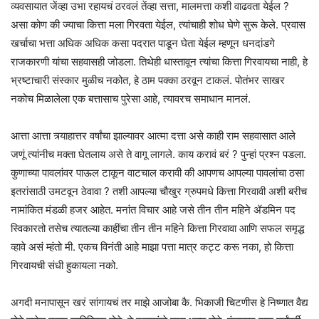
व्यवसायात जेंव्हा उभा रहायचं ठरवलं तेंव्हा सत्ता, मालमत्ता कशी वाढवता येईल ?
असा कोण की ज्याचा कित्ता मला गिरवता येईल, त्यांचाही शोध घेणे सुरू केले. प्रवास
खर्चाचा भत्ता अधिक अधिक कसा पदरात पाडून घेता येईल म्हणून धनदांडगे
राजकारणी यांचा सहवासही जोडला. तिथेही धास्तावून त्यांचा कित्ता गिरवायचा नाही, हे
भ्रष्टाचारी संस्कार मुळीच नकोत, हे ठाम पक्का ठरवून टाकलं. पोतंभर साखर
नकोच मिळालेला एक बत्तासाच पुरेसा आहे, त्यावरच समाधान मानलं.
आत्ता आत्ता त्र्याहात्तर वर्षांचा झाल्यावर आत्मा दत्ता असे काही राम सहवासात आले
जणूं त्यांनीच मक्ता घेतलाय असे ते वागू लागले. काय करावं बरं ? पुन्हां प्रश्न पडला.
कुणाच्या पावलांवर पाऊल टाकून वाटचाल करावी की आपणच आपल्या पावलांचा ठसा
इतरांसाठी उमटवून ठेवावा ? तशी आपल्या चौखुर ग्रुपमधे कित्ता गिरवावी अशी बरीच
नामांकित मंडळी हजर आहेत. मनांत विचार आहे जसे तीन तीन महिने ॲडमिन पद
स्विकारतो तसेच त्यातल्या काहींचा तीन तीन महिने कित्ता गिरवावा आणि सफल समृद्ध
व्हावे असं म्हंतो मी. एकच विनंती आहे माझा पत्ता मात्र कट्ट करू नका, हो कित्ता
गिरवायची संधी हुकायला नको.
अगदी मनापासून खरं सांगायचं तर माझे आजोबा कै. भिकाजी चिटणीस हे निष्णात वैद्य