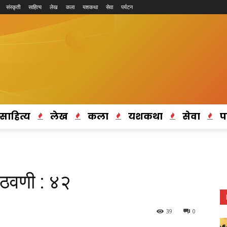
संस्कृती
साहित्य
लेख
कला
यशकथा
सेवा
पर्यटन
साहित्य
लेख
कला
यशकथा
सेवा
प
आठवणी : ४२
39
0