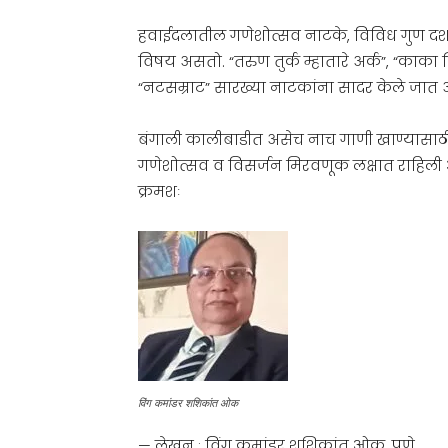
हवाईदलातील गणेशोत्सव नाटके, विविध गुण दर्शन
विषय असतो. “तरुण तुर्क म्हातारे अर्क”, “काका 
“नटसम्राट” सारख्या नाटकांना सादर केले जात 
बंगाली कालीबाडीत असेच नाच गाणी खाण्यासाठ
गणेशोत्सव व विसर्जन मिरवणूक लक्षात राहिली 
क्रमशः
विंग कमांडर शशिकांत ओक
— लेखन : विंग कमांडर शशिकांत ओक. पुणे