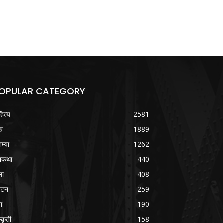
OPULAR CATEGORY
हित्य
2581
ख
1889
तम्या
1262
शकथा
440
ला
408
्यटन
259
वा
190
्कृती
158