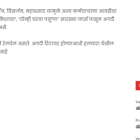
, विसर्जन, महाप्रसाद यामुळे अन्य कर्मचाऱ्यांना आवडीचा
किशाचा”, “दोन्ही घरचा पाहूणा” सारख्या फार्स पासून अगदी
असे.
ी रेलचेल असते. अगदी रिटायर होण्याआधी हलवारा येथील
आहे.
Va
अं
Pr
अं
Ve