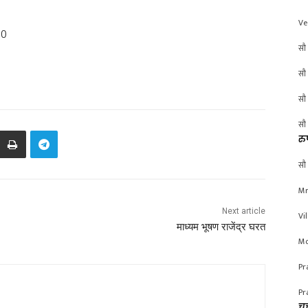
Ve
00
सौ 
सौ 
सौ 
सौ 
रु
सौ 
Mr
Next article
Vi
माध्यम भूषण राजेंद्र घरत
Mo
Pr
Pr
चर