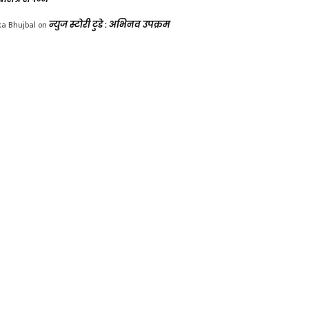
ka Bhujbal
on
न्युज स्टोरी टुडे : अभिनव उपक्रम