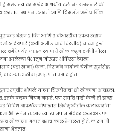
ी हे समजल्यावर सखेद आश्चर्य वाटले. नंतर समजले की
व करतात. स्थापना, आरती आणि विसर्जन असे धार्मिक
ी पुढाकार घेऊन २ विंग आणि ९ बीआरडीचा एकत्र उत्सव
मोडर देशपांडे (कवी अनील यांचे चिरंजीव) यांच्या हस्ते
ाळ वगैरे पर्यंत जाऊन व्यापारी लोकांकडून वर्गणी गोळा
ा झालेल्या पैशातून जोरदार ऑर्केस्ट्रा ठेवला.
्रसाद (बडा खाना) केला. विसर्जन वाघोली येथील सुप्रसिद्ध
रे, वाटल्या डाळीचा झणझणीत प्रसाद होता.
 जादूगार रघुवीर भोपळे यांच्या चिरंजीवांचा शो लोकांना आवडला.
िळत, इतके कडक नियम नव्हते. पण सर्वात कडी केली ती डान्स
ण्यावर विविध आकर्षक पोषाखात सिनेसृष्टीतील कलाकारांचा
 फर्माईशी संपेनात. आमच्या खानपान सेवेवर कलाकार पण
शोत्सव लोकांच्या मनात बराच काळ रेंगाळत होते. कारण मी
ताना भेटतात !