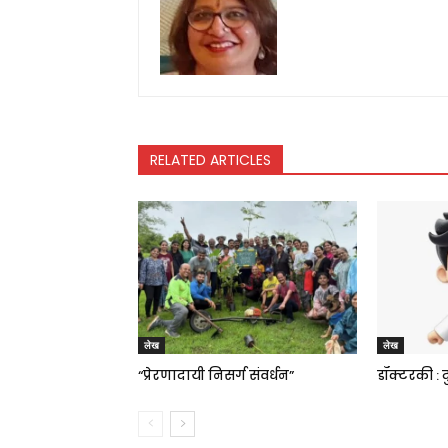
RELATED ARTICLES
लेख
लेख
“प्रेरणादायी निसर्ग संवर्धन”
डॉक्टरकी : द