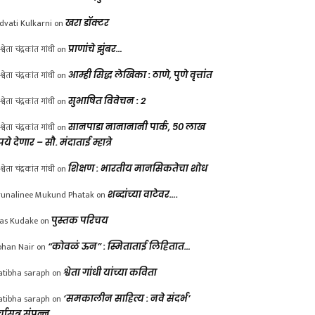
dvati Kulkarni
on
खरा डॉक्टर
श्वेता चंद्रकांत गांधी
on
प्राणांचे झुंबर…
श्वेता चंद्रकांत गांधी
on
आम्ही सिद्ध लेखिका : ठाणे, पुणे वृत्तांत
श्वेता चंद्रकांत गांधी
on
सुभाषित विवेचन : 2
श्वेता चंद्रकांत गांधी
on
सानपाडा नानानानी पार्क, ५० लाख
पये देणार – सौ. मंदाताई म्हात्रे
श्वेता चंद्रकांत गांधी
on
शिक्षण : भारतीय मानसिकतेचा शोध
unalinee Mukund Phatak
on
शब्दांच्या वाटेवर….
las Kudake
on
पुस्तक परिचय
han Nair
on
“कोवळं ऊन” : स्मिताताई लिहितात…
atibha saraph
on
श्वेता गांधी यांच्या कविता
atibha saraph
on
‘समकालीन साहित्य : नवे संदर्भ’
्चासत्र संपन्न