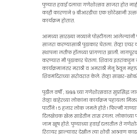
पुण्यात हवाई दलाचा गणेशोत्सव साजरा होत नाह
काही कारणाने ९ बीआरडीचा एक छोटेखानी उत्स
कार्यक्रम होतात.
आमच्या सारख्या नव्याने पोस्टींगला आलेल्यांन
साजरा करण्यासाठी पुढाकार घेतला. तेंव्हा एयर क
स्थापना लतीफ हॉलच्या प्रांगणात झाली. नागपूरच
करण्यात मी पुढाकार घेतला. शिवाय इतरांकडून जम
कार्यक्रमानंतर मराठी व अमराठी मेनू ठेवून महाप
शिवमंदिराच्या सरोवरात केले. तेंव्हा साखर-खोब
पुढील वर्षी ; १९८८ च्या गणेशोत्सवात सुप्रसिद्ध
तेव्हा बाहेरच्या लोकांना कार्यक्रम पहायला म
पार्टीने ! ५ हजार लोक जमले होते ! फिल्मी गा
दिलखेचक खेळ साडेतीन तास रंगला. लोकांच्या
जाम खूष होते. पुण्याच्या हवाई दलातील ते गणे
रिटायर झाल्यावर देखील त्या शोची आठवण काढ