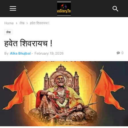
Home
लेख
हवेत शिवरायच !
लेख
हवेत शिवरायच !
0
By
Alka Bhujbal
-
February 19, 2026