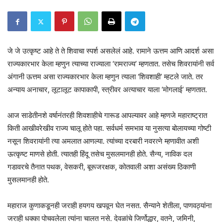
जे जे उत्कृष्ट आहे ते ते शिवाचा स्पर्श असलेलं आहे. रामाने ऊत्तम आणि आदर्श असा
राज्यकारभार केला म्हणुन त्याच्या राज्याला ‘रामराज्य’ म्हणतात. तसेच शिवरायांनी सर्व
अंगानी ऊत्तम असा राज्यकारभार केला म्हणुन त्याला ‘शिवशाही’ म्हटले जाते. तर
अन्याय अनाचार, लूटालूट कापाकापी, स्त्रीवर अत्याचार याला ‘मोगलाई’ म्हणतात.
आज साडेतीनशे वर्षानंतरही शिवशाहीचे गारूड आपल्यावर आहे म्हणजे महाराष्ट्रात
किती आखीवरेखीव राज्य चालू होते पहा. सर्वधर्म समभाव या नुसत्या बोलायच्या गोष्टी
नसून शिवरायांनी त्या अमलात आणल्या. त्यांच्या दरबारी नवरत्ने म्हणावीत अशी
ऊत्कृष्ट माणसे होती. त्यातही हिंदू तसेच मुसलमानही होते. सैन्य, नाविक दल
गडावरचे तैनात पथक, वेसकरी, बूरूजरक्षक, कोतवाली अशा असंख्य ठिकाणी
मुसलमानही होते.
महाराज कुणाकडूनही जराही हयगय खपवून घेत नसत. सैन्याने शेतीला, पाणवठ्यांना
जराही धक्का पोचवलेला त्यांना चालत नसे. देवळांचे जिर्णोद्धार, वतने, जमिनी,