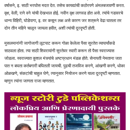
वर्षासने, इ. साठी भरघोस मदत देत. तसेच कायद्यांची कठोरपणे अंमलबजावणी करत.
वृक्ष, वेली, राने वने यांची देखभाल होई. नवीन वृक्ष लागवड होत असे. त्यांचे गडावरचे
धान्य विहिरी, घोडेपागा, इ. वर कसून लक्ष असे कारण जर शत्रूने वेढा घातला तर
दोन तीन महिने चालून जायला हवीत, अशी त्यांची दूरदृष्टी होती.
मुसलमानांनी जागोजागी लूटपाट करून गोळा केलेला पैसा सुरतेत व्यापार्यांकडे
साठवला होता. त्या साठी शिवरायांनी सुरतेवर स्वारी करून तो पैसा स्वराज्यास
जोडला. स्वराज्यात कुशल मंत्र्यांचे अष्टप्रधान मंडळ होते. सेनापती नेमताना जात
पात न बघता कर्तबगारी बघितली जायची. पुढची तजविज करणे, आंखणी करणे, धोका
ओळखणे, संकटांची चाहुल घेणे, त्यानुसार नियोजन करणे याला दूरदृष्टी म्हणतात.
म्हणुन त्यांना जाणता राजा म्हणतात.