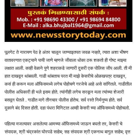
पूलगेट ते नारायण पेठ हे अंतर चालून जाण्याइतपत जवळ नव्हते, त्यात अशा भीषण
वातावरणात एकट्याने पायी जाणे म्हणजे जीवाला धोका ठरू शकतो ही गोष्ट माझ्या
लक्षात आली. काही वेळाने पुणे शहराकडे जाणारी दुसरी एक पोलिस जीप आली. ती मी
हात दाखवून थांबवली. गाडी थांबताच परत मी माझे केसरीचे ओळखपत्र दाखवून,
कसं ही करून मला ऑफिसमध्ये लगेच पोहोचणे गरजेचे आहे असे सांगितले. गाडीतील
पोलीस अधिकारी ही भले इसम होते. त्यांनीही लगेच सरकून मला त्यांच्या शेजारी
बसवून घेतले . गाडीत मागे तीनचार पोलीस होतेच. सर्व रस्ते निर्मनुष्य होते. सर्व
दुकाने बंद दिसत होती. दहा पंधरा मिनिटात आम्ही केसरी च्या ऑफिसमध्ये पोहोचलो.
पहिल्या मजल्यावर असलेल्या आमच्या ऑफिसमध्ये जाऊन बघतो तर, केसरी चे
संपादक, श्री चंद्रकांत घोरपडे साहेब; सह संपादक श्री एकनाथ बागुल साहेब; वृत्त