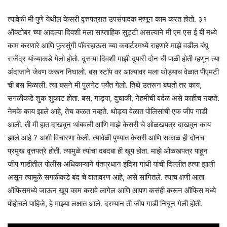
त्यावेळी मी पुणे येथील केसरी वृत्तपत्रात उपसंपादक म्हणून काम करत होतो. ३१
ऑक्टोबर च्या आदल्या दिवशी मला साप्ताहिक सुट्टी असल्याने मी एम एस ई बी मध्ये
काम करणारे आणि फुरसुंगी पॉवरहाऊस च्या कवार्टरमध्ये राहणारे माझे वडील बंधू
राजेंद्र यांच्याकडे गेलो होतो. दुसऱ्या दिवशी माझी दुपारी दोन ची पाळी होती म्हणून त्या
अंदाजाने जेवण करून निघालो. बस स्टॉप वर आल्यावर मला थोड्याच वेळात पीएमटी
ची बस मिळाली. त्या बसने मी पुलगेट पर्यंत गेलो. तिथे उतरून बघतो तर काय,
सगळीकडे शुक शुकाट होता. बस, गाड्या, दुचाकी, नेहमीची वर्दळ असे काहीच नव्हते.
नेमके काय झाले आहे, तेच कळत नव्हते. थोड्या वेळात पोलिसांची एक जीप गाडी
आली. ती मी हात दाखवून थांबवली आणि माझे केसरी चे ओळखपत्र दाखवून काय
झाले आहे ? अशी विचारणा केली. त्यावेळी पुण्यात केसरी आणि सकाळ ही दोनच
प्रमुख वृत्तपत्रे होती. त्यामुळे त्यांचा दबदबा ही खूप होता. माझे ओळखपत्र पाहून
जीप गाडीतील पोलीस अधिकाऱ्याने पंतप्रधान इंदिरा गांधी यांची दिल्लीत हत्या झाली
असून त्यामुळे सगळीकडे बंद चे वातावरण आहे, असे सांगितले. त्याच क्षणी आता
ऑफिसमध्ये जाऊन खूप काम करावे लागेल आणि आपण कसंही करून ऑफिस मध्ये
पोहोचले पाहिजे, हे माझ्या लक्षात आले. दरम्यान ती जीप गाडी निघून गेली होती.