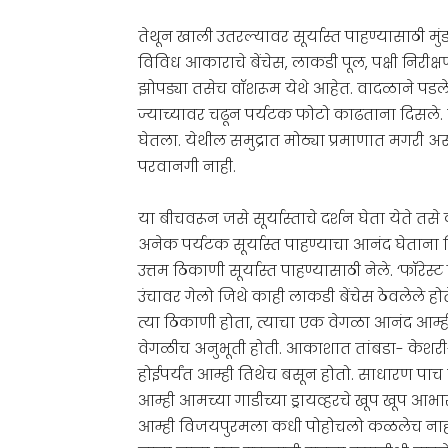
तेथून खाली उतरल्यावर सूर्यास्त पाहण्यासाठी
विविध आकाराचे बेंचेस, लाकडी पूल, पक्षी निरी
झोपड्या तसेच वॉशरूम येथे आहेत. वादळाने पडले
ज्याच्यावर चढून पर्यटक फोटो काढताना दिसले.
घेतला. येथील समुद्रात मोठ्या प्रमाणात मगरी असल
परवानगी नाही.
या बीचवरून जसे सूर्यास्ताचे दर्शन घेता येते त
अनेक पर्यटक सूर्यास्त पाहण्याचा आनंद घेताना द
उत्तम ठिकाणी सूर्यास्त पाहण्यासाठी नेले. ‘फॉरेस
उंचावर गेलो जिथे काही लाकडी बेंचेस ठेवलेले होत
त्या ठिकाणी होता, त्याचा एक वेगळा आनंद आम्ह
वेगळीच अनुभूती होती. आकाशात तांबडा- केशर
होईपर्यंत आम्ही तिथेच बसून होतो. साधारण पाच 
आम्ही आमच्या गाडीच्या ड्रायव्हरचे खूप खूप आ
आम्ही विजयपुरमला कधी पोहोचलो कळलेच नाह