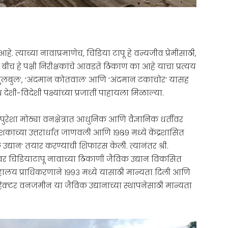
 त्याच्या नावाप्रमाणेच, चिडिया टापू हे वन्यजीव प्रेमींसाठी,
ू बीच हे पक्षी निरीक्षकांचे आवडते ठिकाण का आहे याचा प्रत्यय
ान बुलबुल’, ‘अंदमान कोतवाल’ आणि ‘अंदमान टकाचोर’ यासह
शी-विदेशी पक्ष्यांच्या प्रजातीं पाहायला मिळाल्या.
ुरेशा मोठ्या वनक्षेत्रात आधुनिक आणि वैज्ञानिक धर्तीवर
शकाच्या उत्तरार्धात जाणवली आणि १९८९ मध्ये केंद्रशासित
 उद्यान’ तयार करण्याची शिफारस केली. त्यानंतर श्री.
ावर चिडियाटापू नावाच्या ठिकाणी जैविक उद्यान विकसित
ंग्रहालय प्राधिकरणाने १९९३ मध्ये यासाठी मान्यता दिली आणि
 हेक्टर वनजमीन या जैविक उद्यानाच्या स्थापनेसाठी मान्यता