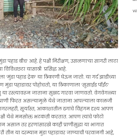
Vi
ंडा पहाड बीच’ आहे. हे पक्षी निरीक्षण, उसळणाऱ्या सागरी लाटा
ा विविधछटा यासाठी प्रसिद्ध आहे.
‘मुंडा पहाड ट्रेक’ या ठिकाणी घेऊन जातो. या गर्द झाडीच्या
 मुंडा पहाडावर पोहोचतो, या ठिकाणाला ‘सुसाईड पॉईंट’
तु या रस्त्यावरून जाताना सुखद गारवा जाणवतो. वेगवेगळ्या
 प्राणी फिरत असल्यामुळे येथे जाताना आपल्याला काळजी
सागरलहरी, सूर्यास्त, आकाशातील ढगांचे विहंगम दृश्य आपण
 पक्षी येथे मनसोक्त भटकंती करतात. आपण त्यांचे फोटो
ान असाल तर हरणांसारखे काही प्राणीसुद्धा या भागात
ी तीन या दरम्यान मुंडा पहाडावर जाण्याची परवानगी आहे,