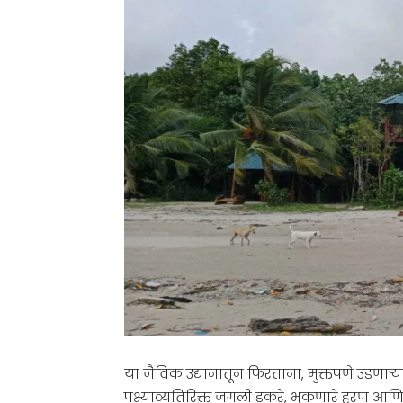
या जैविक उद्यानातून फिरताना, मुक्तपणे उडणाऱ
पक्ष्यांव्यतिरिक्त जंगली डुकरे, भुंकणारे हरण 