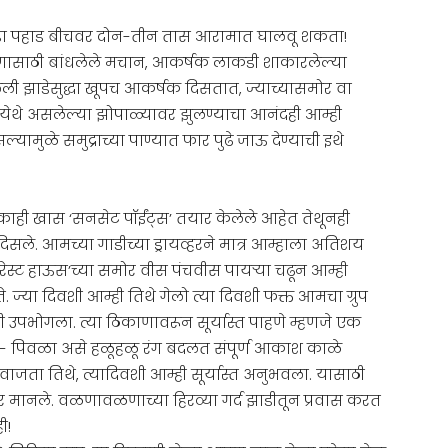
 मुंडा पहाड बीचवर दोन-तीन तास आरामात घालवू शकता!
क्षणासाठी बांधलेले मचान, आकर्षक लाकडी शाकारलेल्या
ली झाडेसुद्धा खूपच आकर्षक दिसतात, ज्याच्यासमोर वा
 येथे असलेल्या झोपाळ्यावर झुलण्याचा आनंदही आम्ही
्यामुळे समुद्राच्या पाण्यात फार पुढे जाऊ देण्याची इथे
से काही खास ‘सनसेट पॉईंट्स’ तयार केलेले आहेत तेथूनही
िसले. आमच्या गाडीच्या ड्रायव्हरने मात्र आम्हाला अतिशय
्ट रेस्ट हाऊस’च्या समोर वीस पंचवीस पायऱ्या चढून आम्ही
े. ज्या दिवशी आम्ही तिथे गेलो त्या दिवशी फक्त आमचा ग्रुप
ी उपभोगला. त्या ठिकाणावरून सूर्यास्त पाहणे म्हणजे एक
ी- पिवळा असे हळूहळू रंग बदलत संपूर्ण आकाश काळे
वाजता तिथे, त्यादिवशी आम्ही सूर्यास्त अनुभवला. यासाठी
भार मानले. वळणावळणाच्या हिरव्या गर्द झाडीतून प्रवास करत
ी!