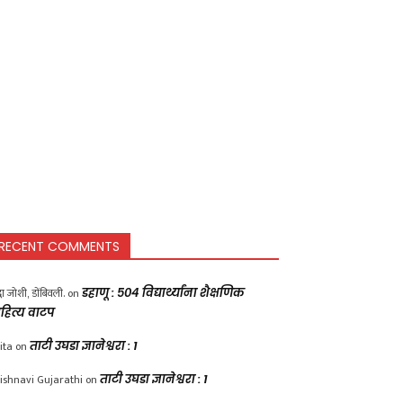
RECENT COMMENTS
द्धा जोशी, डोंबिवली.
on
डहाणू : ५०४ विद्यार्थ्यांना शैक्षणिक
हित्य वाटप
ita
on
ताटी उघडा ज्ञानेश्वरा : 1
ishnavi Gujarathi
on
ताटी उघडा ज्ञानेश्वरा : 1