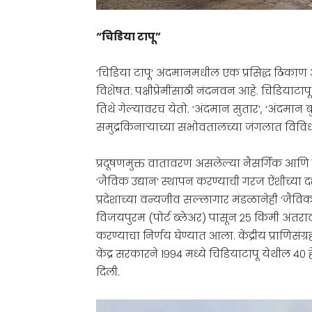
“चिडिया टापू”
‘चिडिया टापू’ अंदमानमधील एक प्रसिद्ध ठिकाण आहे.
विशेषत: पक्षीप्रेमींसाठी नंदनवन आहे. चिडियाटाप
तिथे गेल्यावरच येतो. ‘अंदमान सुतार’, ‘अंदम
समुद्रकिनाऱ्याच्या सभोवतालच्या जंगलात विविध दे
प्रदूषणमुक्त वातावरण असलेल्या नैसर्गिक आणि प
‘जैविक उद्यान’ स्थापन करण्याची गरज ऐंशीच्या द
प्रदेशाच्या वन्यजीव सल्लागार मंडळानेही ‘जैविक
विजयपुरम (पोर्ट ब्लेअर) पासून २५ किमी अंतर
करण्याचा निर्णय घेण्यात आला. केंद्रीय प्राणिस
केंद्र सरकारने १९९४ मध्ये चिडियाटापू येथील ४०
दिली.