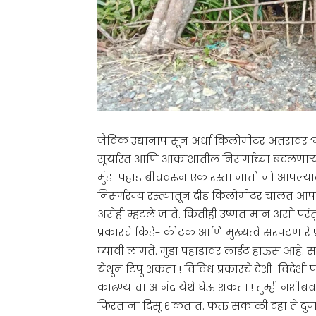
जैविक उद्यानापासून अर्धा किलोमीटर अंतरावर ‘मु
सूर्यास्त आणि आकाशातील निसर्गाच्या बदलणाऱ्य
मुंडा पहाड बीचवरून एक रस्ता जातो जो आपल्याला 
निसर्गरम्य रस्त्यातून दीड किलोमीटर चालत आपण
असेही म्हटले जाते. कितीही उष्णतामान असो परं
प्रकारचे किडे- कीटक आणि मुख्यत्वे सरपटणारे
घ्यावी लागते. मुंडा पहाडावर लाईट हाऊस आहे. 
येथून टिपू शकता ! विविध प्रकारचे देशी-विदेशी
काढण्याचा आनंद येथे घेऊ शकता ! तुम्ही नशीबव
फिरताना दिसू शकतात. फक्त सकाळी दहा ते दुपार