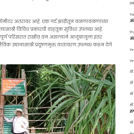
वस
Va
अं
किलोमीटर अंतरावर आहे. एक गर्द झाडीतून वळणावळणाच्या
े, त्यासाठी विविध प्रकारची वाहतूक सुविधा उपलब्ध आहे.
Pr
संपूर्ण परिसरात राखीव वन असल्याने आजूबाजूला इतर
अं
ैविक उद्यानासाठी प्रदूषणमुक्त वातावरण उपलब्ध करून देणे
Ve
Ve
सौ 
सौ 
सौ 
सौ 
रु
सौ 
Mr