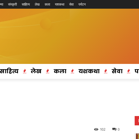
्या
संस्कृती
साहित्य
लेख
कला
यशकथा
सेवा
पर्यटन
साहित्य
लेख
कला
यशकथा
सेवा
प
102
0