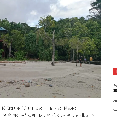
श्र
सा
An
्या विविध पक्ष्यांची एक झलक पाहायला मिळाली.
Va
आणि ठिपके असलेले हरण पाहू शकलो. सरपटणारे प्राणी, खाऱ्या