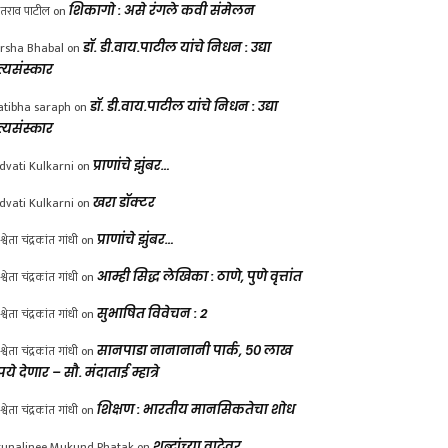
ंतराव पाटील
on
शिकागो : असे रंगले कवी संमेलन
rsha Bhabal
on
डॉ. डी.वाय.पाटील यांचे निधन : उद्या
त्यसंस्कार
atibha saraph
on
डॉ. डी.वाय.पाटील यांचे निधन : उद्या
त्यसंस्कार
dvati Kulkarni
on
प्राणांचे झुंबर…
dvati Kulkarni
on
खरा डॉक्टर
श्वेता चंद्रकांत गांधी
on
प्राणांचे झुंबर…
श्वेता चंद्रकांत गांधी
on
आम्ही सिद्ध लेखिका : ठाणे, पुणे वृत्तांत
श्वेता चंद्रकांत गांधी
on
सुभाषित विवेचन : 2
श्वेता चंद्रकांत गांधी
on
सानपाडा नानानानी पार्क, ५० लाख
पये देणार – सौ. मंदाताई म्हात्रे
श्वेता चंद्रकांत गांधी
on
शिक्षण : भारतीय मानसिकतेचा शोध
unalinee Mukund Phatak
on
शब्दांच्या वाटेवर….