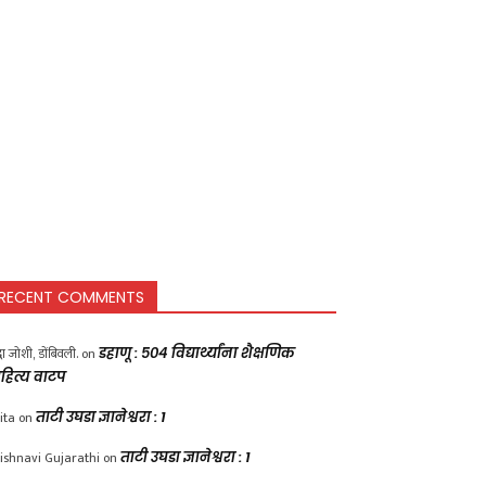
RECENT COMMENTS
द्धा जोशी, डोंबिवली.
on
डहाणू : ५०४ विद्यार्थ्यांना शैक्षणिक
हित्य वाटप
ita
on
ताटी उघडा ज्ञानेश्वरा : 1
ishnavi Gujarathi
on
ताटी उघडा ज्ञानेश्वरा : 1