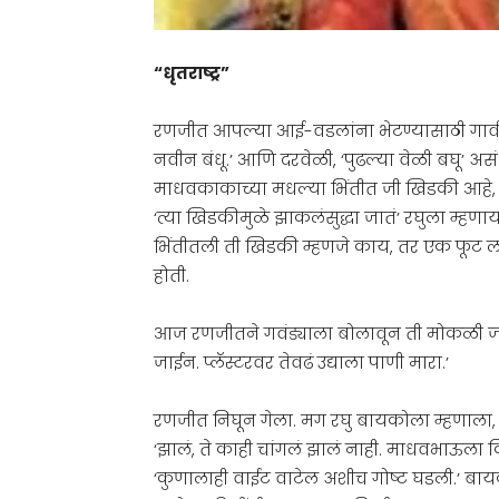
“धृतराष्ट्र”
रणजीत आपल्या आई-वडलांना भेटण्यासाठी गावी ये
नवीन बंधू.’ आणि दरवेळी, ‘पुढल्या वेळी बघू’ अ
माधवकाकाच्या मधल्या भिंतीत जी खिडकी आहे, त
‘त्या खिडकीमुळे झाकलंसुद्धा जातं’ रघुला म्ह
भिंतीतली ती खिडकी म्हणजे काय, तर एक फूट ल
होती.
आज रणजीतने गवंड्याला बोलावून ती मोकळी जागा ब
जाईन. प्लॅस्टरवर तेवढं उद्याला पाणी मारा.’
रणजीत निघून गेला. मग रघु बायकोला म्हणाला,
‘झालं, ते काही चांगलं झालं नाही. माधवभाऊला क
‘कुणालाही वाईट वाटेल अशीच गोष्ट घडली.’ ब