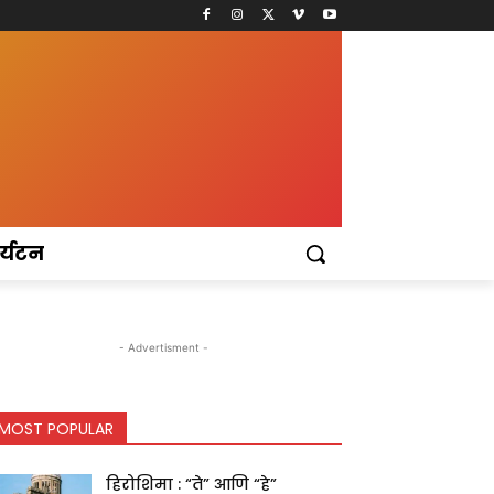
र्यटन
- Advertisment -
MOST POPULAR
हिरोशिमा : “ते” आणि “हे”