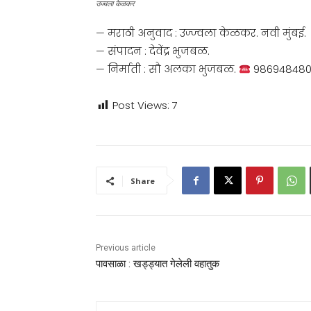
उज्वला केळकर
— मराठी अनुवाद : उज्ज्वला केळकर. नवी मुंबई.
— संपादन : देवेंद्र भुजबळ.
— निर्माती : सौ अलका भुजबळ.
98694848
Post Views:
7
Share
Previous article
पावसाळा : खड्ड्यात गेलेली वहातुक