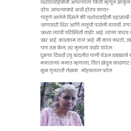
यशोदावहिनींनी आपल्याला किती म्हणून झाकून ठ
‘होय. आपल्याकडे आधी होतंच काय?’
‘पाहुणे आलेले दिसले की यशोदावहिनी चहासाठी दुध
‘सणावारी शिरा आणि लाडूंची पातेली यायची. र
‘सध्या त्यांची परिस्थिती वाईट आहे. त्यांना फारच 
‘खरं आहे. बांधकाम ताजं आहे. मी काय करतो, उद्य
‘पण तसं केलं, तर मुलाला वाईट वाटेल.’
दुसर्‍या दिवशी रघु बादलीत पाणी घेऊन डबड्यान
मनातल्या मनात म्हणाला, विटा खेचून काढणार हो
मूळ गुजराती लेखक : मोहनलाल पटेल