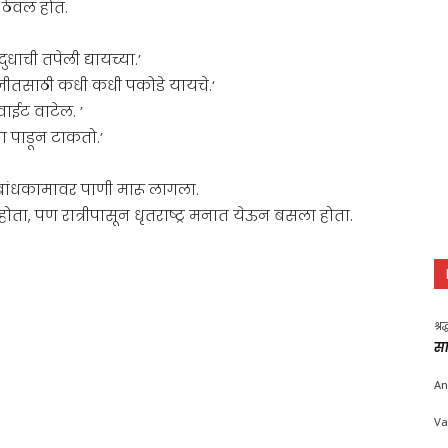
ेवलं होतं.
ाची तपेली द्यायच्या.’
णजीतसाठी कधी कधी पकोडे यायचे.‘
वाईट वाटेल. ’
ा पाडून टाकतो.’
े बांधकामावर पाणी मारू लागला.
ता, पण रात्रीपासून धृतराष्ट्र मनात येऊन बसला होता.
श्र
सा
An
Va