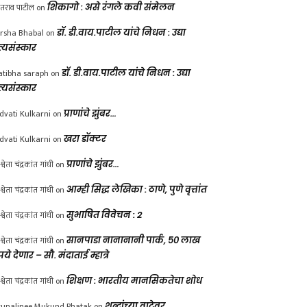
ंतराव पाटील
on
शिकागो : असे रंगले कवी संमेलन
rsha Bhabal
on
डॉ. डी.वाय.पाटील यांचे निधन : उद्या
त्यसंस्कार
atibha saraph
on
डॉ. डी.वाय.पाटील यांचे निधन : उद्या
त्यसंस्कार
dvati Kulkarni
on
प्राणांचे झुंबर…
dvati Kulkarni
on
खरा डॉक्टर
श्वेता चंद्रकांत गांधी
on
प्राणांचे झुंबर…
श्वेता चंद्रकांत गांधी
on
आम्ही सिद्ध लेखिका : ठाणे, पुणे वृत्तांत
श्वेता चंद्रकांत गांधी
on
सुभाषित विवेचन : 2
श्वेता चंद्रकांत गांधी
on
सानपाडा नानानानी पार्क, ५० लाख
पये देणार – सौ. मंदाताई म्हात्रे
श्वेता चंद्रकांत गांधी
on
शिक्षण : भारतीय मानसिकतेचा शोध
unalinee Mukund Phatak
on
शब्दांच्या वाटेवर….