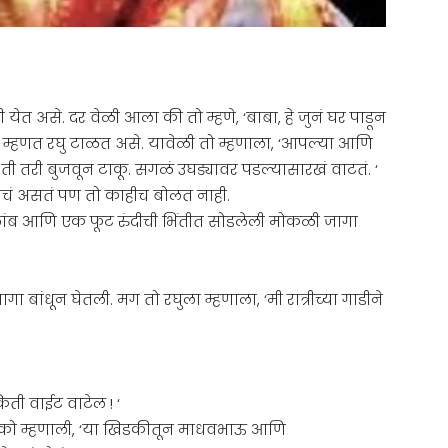
त असे. दर वेळी आला की तो म्हणे, ‘बाबा, हे जुनं घर पाडून
सं म्हणत रघु टाळत असे. यावेळी तो म्हणाला, ‘आपल्या आणि
ी तरी बुजवून टाकू. सगळं उघड्यावर पडल्यासारखं वाटतं. ‘
णायचं असतं पण तो काहीच बोलत नाही.
ांब आणि एक फूट रुंदीची भिंतीत सोडलेली मोकळी जागा
ांधून घेतली. मग तो रघुला म्हणाला, ‘मी रात्रीच्या गाडीने
िती वाईट वाटेल ! ‘
ायको म्हणाली, ‘या खिडकीतून माधवभाऊ आणि