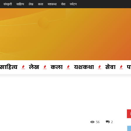
संस्कृती
साहित्य
लेख
कला
यशकथा
सेवा
पर्यटन
साहित्य
लेख
कला
यशकथा
सेवा
प
56
2