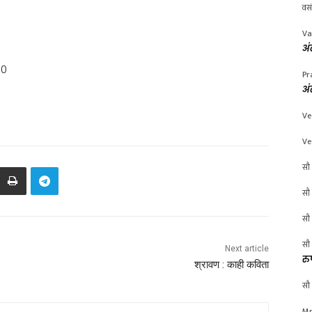
वस
Va
अं
00
Pr
अं
Ve
Ve
सौ 
सौ 
सौ 
सौ 
Next article
रु
श्रावण : काही कविता
सौ 
Mr