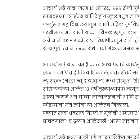
आचार्य अत्रे यांचा जन्म १३ ऑगस्ट, १८९८ रोजी 
सासवडच्या एमईएस वाघिरे हायस्कूलमधून त्यांनी प
फर्ग्युसन महाविद्यालयातून त्यांनी मॅट्रिक पूर्ण क
पदवीनंतर अत्रे यांनी शाळेत शिक्षक म्हणून काम 
अत्रे यांनी १९२८ मध्ये लंडन विद्यापीठातून टी.ड
येण्यापूर्वी त्यांनी लंडन येथे प्रायोगिक मानसशास
आचार्य अत्रे यांनी काही काळ अध्यापनाचे कार्यसुद्
इंग्रजी व गणित हे विषय शिकवले. नंतर रॉबर्ट मन
न्यू स्कूल (भरडा न्यू हायस्कूल) मध्ये संस्कृत श
सोसायटीच्या शाळेत १८ वर्षे मुख्याध्यापक म्ह
शाळा म्हणजे अत्रे यांच्या नाट्यलेखनाची आणि स
फोडण्याचा मंत्र त्यांना या शाळेतच मिळाला.
पुण्यात राजा धनराज गिरजी व मुलींची आगरकर ह
वाचनमाला” व दुय्यम शाळेसाठी “अरुण वाचनमाला”
आचार्य अत्रे १९३७ साली पुणे नगरपालिकेत नगरसेव