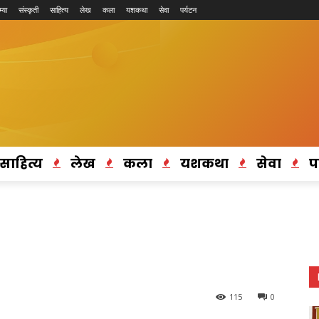
्या
संस्कृती
साहित्य
लेख
कला
यशकथा
सेवा
पर्यटन
साहित्य
लेख
कला
यशकथा
सेवा
प
115
0