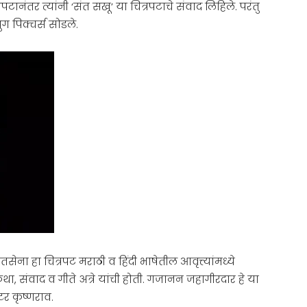
रपटानंतर त्यांनी ‘संत सखू’ या चित्रपटाचे संवाद लिहिले. परंतु
ुग पिक्चर्स सोडले.
तसेना हा चित्रपट मराठी व हिंदी भाषेतील आवृत्त्यांमध्ये
टकथा, संवाद व गीते अत्रे यांची होती. गजानन जहागीरदार हे या
्टर कृष्णराव.