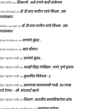
ंतराव पाटील
on
शिकागो : असे रंगले कवी संमेलन
rsha Bhabal
on
डॉ. डी.वाय.पाटील यांचे निधन : उद्या
त्यसंस्कार
atibha saraph
on
डॉ. डी.वाय.पाटील यांचे निधन : उद्या
त्यसंस्कार
dvati Kulkarni
on
प्राणांचे झुंबर…
dvati Kulkarni
on
खरा डॉक्टर
श्वेता चंद्रकांत गांधी
on
प्राणांचे झुंबर…
श्वेता चंद्रकांत गांधी
on
आम्ही सिद्ध लेखिका : ठाणे, पुणे वृत्तांत
श्वेता चंद्रकांत गांधी
on
सुभाषित विवेचन : 2
श्वेता चंद्रकांत गांधी
on
सानपाडा नानानानी पार्क, ५० लाख
पये देणार – सौ. मंदाताई म्हात्रे
श्वेता चंद्रकांत गांधी
on
शिक्षण : भारतीय मानसिकतेचा शोध
unalinee Mukund Phatak
on
शब्दांच्या वाटेवर….