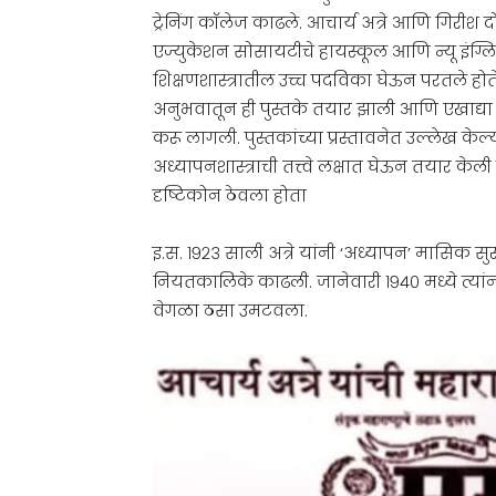
ट्रेनिंग कॉलेज काढले. आचार्य अत्रे आणि गिरीश दोघेह
एज्युकेशन सोसायटीचे हायस्कूल आणि न्यू इंग्लिश
शिक्षणशास्त्रातील उच्च पदविका घेऊन परतले होते
अनुभवातून ही पुस्तके तयार झाली आणि एखाद्या दी
करू लागली. पुस्तकांच्या प्रस्तावनेत उल्लेख केल
अध्यापनशास्त्राची तत्त्वे लक्षात घेऊन तयार क
दृष्टिकोन ठेवला होता
इ.स. १९२३ साली अत्रे यांनी ‘अध्यापन’ मासिक सुरू 
नियतकालिके काढली. जानेवारी १९४० मध्ये त्यांन
वेगळा ठसा उमटवला.