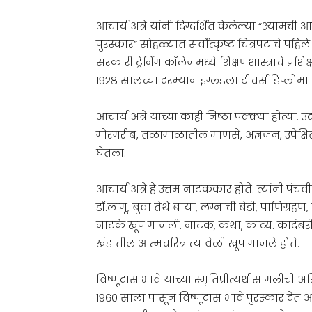
आचार्य अत्रे यांनी दिग्दर्शित केलेल्या “श्यामची 
पुरस्कार” सोहळ्यात सर्वोत्कृष्ट चित्रपटाचे पहि
सरकारी ट्रेनिंग कॉलेजमध्ये शिक्षणशास्त्राचे प्रशि
१९२८ सालच्या दरम्यान इंग्लंडला टीचर्स डिप्लोम
आचार्य अत्रे यांच्या काही निष्ठा पक्क्या होत्
गोरगरीब, तळागाळातील माणसे, अज्ञजन, उपेक्षित,
घेतला.
आचार्य अत्रे हे उत्तम नाटककार होते. त्यांनी पं
डॉ.लागू, बुवा तेथे बाया, लग्नाची बेडी, पाणिग्रह
नाटके खूप गाजली. नाटक, कथा, काव्य. कादंबरी, ले
खंडातील आत्मचरित्र त्यावेळी खूप गाजले होते.
विष्णूदास भावे यांच्या स्मृतिप्रीत्यर्थ सांगली
१९६० साला पासून विष्णूदास भावे पुरस्कार देत 