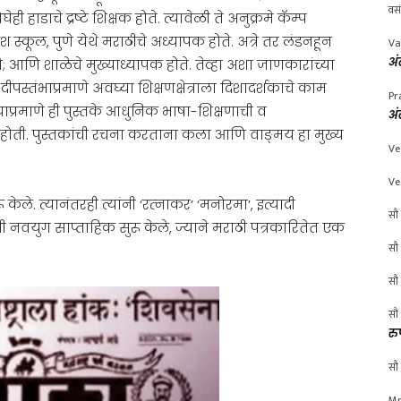
वस
ी हाडाचे द्रष्टे शिक्षक होते. त्यावेळी ते अनुक्रमे कॅम्प
 स्कूल, पुणे येथे मराठीचे अध्यापक होते. अत्रे तर लंडनहून
Va
अं
; आणि शाळेचे मुख्याध्यापक होते. तेव्हा अशा जाणकारांच्या
पस्तंभाप्रमाणे अवघ्या शिक्षणक्षेत्राला दिशादर्शकाचे काम
Pr
्याप्रमाणे ही पुस्तके आधुनिक भाषा-शिक्षणाची व
अं
ेली होती. पुस्तकांची रचना करताना कला आणि वाङ्मय हा मुख्य
Ve
Ve
केले. त्यानंतरही त्यांनी ‘रत्‍नाकर’ ‘मनोरमा’, इत्यादी
सौ 
ी नवयुग साप्ताहिक सुरू केले, ज्याने मराठी पत्रकारितेत एक
सौ 
सौ 
सौ 
रु
सौ 
Mr