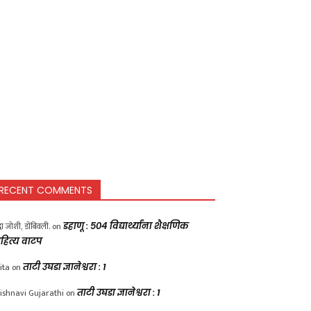
RECENT COMMENTS
द्धा जोशी, डोंबिवली.
on
डहाणू : ५०४ विद्यार्थ्यांना शैक्षणिक
हित्य वाटप
ita
on
ताटी उघडा ज्ञानेश्वरा : 1
ishnavi Gujarathi
on
ताटी उघडा ज्ञानेश्वरा : 1