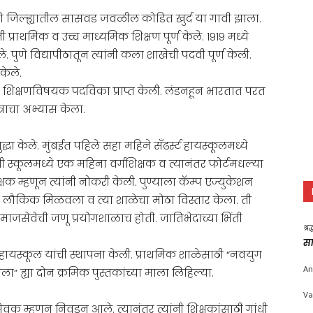
पुणे जिल्ह्यातील सासवड जवळील कोडित खुर्द या गावी झाला.
्राथमिक व उच्च माध्यमिक शिक्षण पूर्ण केले. १९१९ मध्ये
ेले. पुणे विद्यापीठातून त्यांनी कला शाखेची पदवी पूर्ण केली.
केले.
ी. ही शिक्षणविषयक पदविका प्राप्त केली. लंडनहून भारतात परत
्त्राचा अभ्यास केला.
धा केले. मुंबईत पहिले सहा महिने सॅंढर्स्ट हायस्कूलमध्ये
ी स्कूलमध्ये एक महिना वर्गशिक्षक व त्यानंतर फोर्टमधल्या
िक्षक म्हणून त्यांनी नोकरी केली. पुण्याला कॅम्प एज्युकेशन
णून लौकिक मिळवला व त्या शाळेचा मोठा विस्तार केला. ती
माजसेवेची जणू प्रयोगशाळाच होती. जातिभेदाच्या भिंती
श्र
सा
ायस्कूल यांची स्थापना केली. प्राथमिक शाळेसाठी “नवयुग
An
 ह्या दोन क्रमिक पुस्तकांच्या माला लिहिल्या.
Va
क म्हणून निवडून आले. त्यानंतर त्यांनी शिक्षकांसाठी गांधी