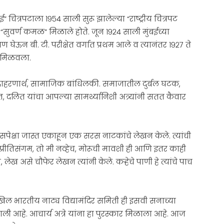
आई” चित्रपटाला १९५४ साली सुरू झालेल्या “राष्ट्रीय चित्रपट
ले “सुवर्ण कमळ” मिळाले होते. जून १९२४ साली मुंबईच्या
क्षण घेऊन बी. टी. परीक्षेत वर्गात प्रथम आले व त्यानंतर १९२७ ते
ा मिळवला.
या. उदाहरणार्थ, सामाजिक बांधिलकी. समाजातील दुर्बल घटक,
 दलित यांचा आपल्या सामर्थ्यानिशी अत्र्यांनी सतत कैवार
चवीसपेक्षा जास्त एकाहून एक सरस नाटकांचे लेखन केले. त्यांची
ण, प्रीतिसंगम, तो मी नव्हेच, मोरूची मावशी ही आणि इतर काही
ख असे चौफेर लेखन त्यांनी केले. कऱ्हेचे पाणी हे त्यांचे पाच
ची अखिल भारतीय नाट्य विद्यामंदिर समिती ही इसवी सनाच्या
आली आहे. आचार्य अत्रे यांना हा पुरस्कार मिळाला आहे. आज