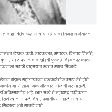
ित्ताने हा विशेष लेख. आचार्य अत्रे यांना विनम्र अभिवादन.
तील नामवंत लेखक, कवी, नाटककार, संपादक, चित्रपट निर्माते,
शवकुमार या टोपण नावाने “झेंडूची फुले” हे विडंबनपर काव्य
विडंबनाला मराठी वाड्मयात स्वतंत्र स्थान मिळाले.
हिलेल्या संयुक्त महाराष्ट्राच्या चळवळीतील प्रमुख नेते होते.
राच्या राजकीय आणि सामाजिक जीवनात मोलाची भर घातली.
कार्य अविस्मरणीय आहे. १९५७ मध्ये ते महाराष्ट्र एकीकरण
थे त्यांनी आपले विचार प्रभावीपणे मांडले. आचार्य
्ट्र मिळाला असे मानले जाते.