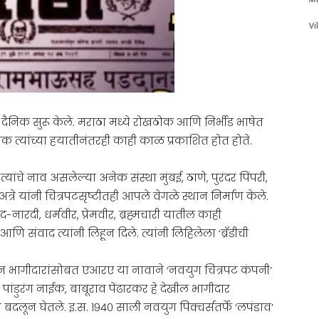
Vi
 हे दैनिक सुरू केले. मराठा मध्ये रोखठोक आणि निर्भीड भाषेत
ैनिक त्यांच्या हयातीनंतरही काही काळ प्रकाशित होत होते.
 त्यांचे नाव असलेल्या अनेक संस्था मुंबई, ठाणे, पुरंदर पिंपरी,
रे यांनी चित्रपटसृष्टीतही आपले वेगळे स्थान निर्माण केले.
-नारदी, धर्मवीर, प्रेमवीर, ब्रह्मचारी यातील काही
ि संवाद त्यांनी लिहून दिले. त्यांनी लिहिलेला ‘ब्रॅंडीची
 दोन भागीदारांसोबत एआरए या नावाने ‘नवयुग चित्रपट कंपनी’
 पांडुरंग नाईक, बाबूराव पेंढारकर हे देखील भागीदार
बदलून घेतले. इ.स. १९४० साली नवयुग पिक्चर्सतर्फे ‘लपंडाव’