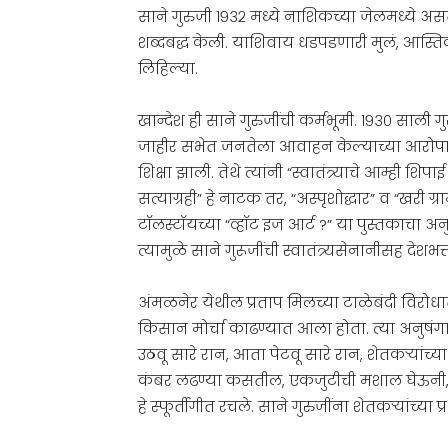
साने गुरुजी १९३२ मध्ये नाशिकच्या जेलमध्ये अस
शब्दबद्ध केली. याशिवाय धडपडणारी मुलं, आस्तिक, 
लिहिल्या.
खान्देश ही साने गुरुजींची कर्मभूमी. १९३० साली ग
जाहीर सभेत जनतेला आवाहन केल्याच्या आरोपाखाली
शिक्षा झाली. तेथे त्यांनी “स्वातंत्र्याचे आम्ही श
सत्याग्रही” हे नाटक तर, “अस्पृशोद्धार” व “खरी ग्
टॉलस्टॉयच्या “व्हॉट इज आर्ट ?” या पुस्तकाचा अन
त्यामुळे साने गुरूजींची स्वातंत्र्यसेनानीसह 
अंमळनेर येथील प्रताप मिलच्या टाळेबंदी विरोधा
किसान मोर्चा काढण्यात आला होता. त्या अनुषंग
उठवू सारे रान, आता पेटवू सारे रान, शेतकऱ्यांच
कंबर लढण्या कसतील, एकजुटीची मशाल घेऊनी, प
हे स्फूर्तीगीत रचले. साने गुरुजींना शेतकऱ्यांच्या