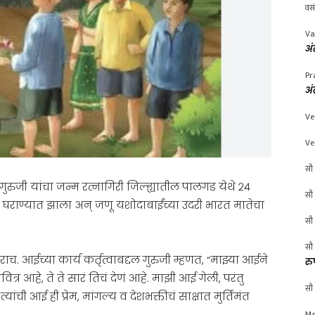
वस
Va
अं
Pr
अं
Ve
Ve
सौ 
ुरुजी यांचा जन्म रत्नागिरी जिल्ह्यातील पालगड येथे २४
सौ 
्त घराण्यात झाला अन् जणू यशोदाबाईंच्या उदरी भारत मातेचा
सौ 
सौ 
ाच. आईच्या कार्य कर्तृत्वाबद्दल गुरुजी म्हणत, “माझ्या आईने
रु
ित्र आहे, ते ते सारं तिचं देणं आहे. माझी आई गेली, परंतु
सौ 
ंची आई ही प्रेम, मांगल्य व देशभक्तीचं साक्षात मुर्तिमंत
Mr