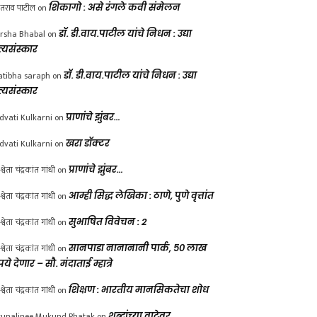
ंतराव पाटील
on
शिकागो : असे रंगले कवी संमेलन
rsha Bhabal
on
डॉ. डी.वाय.पाटील यांचे निधन : उद्या
त्यसंस्कार
atibha saraph
on
डॉ. डी.वाय.पाटील यांचे निधन : उद्या
त्यसंस्कार
dvati Kulkarni
on
प्राणांचे झुंबर…
dvati Kulkarni
on
खरा डॉक्टर
श्वेता चंद्रकांत गांधी
on
प्राणांचे झुंबर…
श्वेता चंद्रकांत गांधी
on
आम्ही सिद्ध लेखिका : ठाणे, पुणे वृत्तांत
श्वेता चंद्रकांत गांधी
on
सुभाषित विवेचन : 2
श्वेता चंद्रकांत गांधी
on
सानपाडा नानानानी पार्क, ५० लाख
पये देणार – सौ. मंदाताई म्हात्रे
श्वेता चंद्रकांत गांधी
on
शिक्षण : भारतीय मानसिकतेचा शोध
unalinee Mukund Phatak
on
शब्दांच्या वाटेवर….