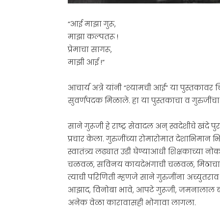
“आई माझा गुरू,
माझा कल्पतरू !
प्रेमाचा सागरू,
माझी आई !”
आचार्य अत्रे यांनी “श्यामची आई” या पुस्तकावर चित
सुवर्णपदक मिळाले. हा या पुस्तकाचा व गुरुजींचा
साने गुरूजी हे राष्ट्र सेवादल अन् स्वदेशीचे खंदे
प्रचार केला. गुरुजींच्या रोमारोमात देशाभिमान भिन
स्वातंत्र्य लढ्यात उडी घेण्याआधी शिक्षकाच्या नो
चळवळ, सविनय कायदेभंगाची चळवळ, मिठाचा सत्
त्याची परिणिती म्हणजे साने गुरुजींना अच्यु
आझाद, विनोबा भावे, आपटे गुरूजी, जमनालाल बजा
अनेक वेळा कारावासही भोगावा लागला.