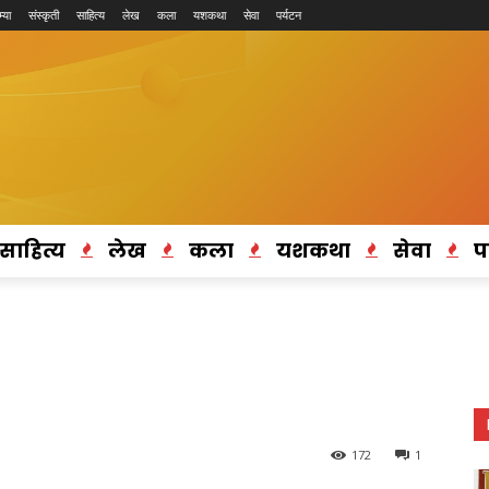
्या
संस्कृती
साहित्य
लेख
कला
यशकथा
सेवा
पर्यटन
साहित्य
लेख
कला
यशकथा
सेवा
प
172
1