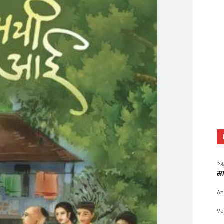
श्र
सा
An
Va