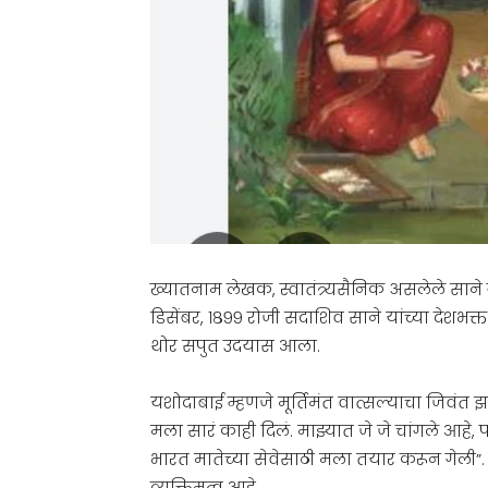
ख्यातनाम लेखक, स्वातंत्र्यसैनिक असलेले साने ग
डिसेंबर, १८९९ रोजी सदाशिव साने यांच्या देशभक
थोर सपुत उदयास आला.
यशोदाबाई म्हणजे मूर्तिमंत वात्सल्याचा जिवंत झर
मला सारं काही दिलं. माझ्यात जे जे चांगले आहे, पव
भारत मातेच्या सेवेसाठी मला तयार करून गेली”. त्या
व्यक्तिमत्व आहे.