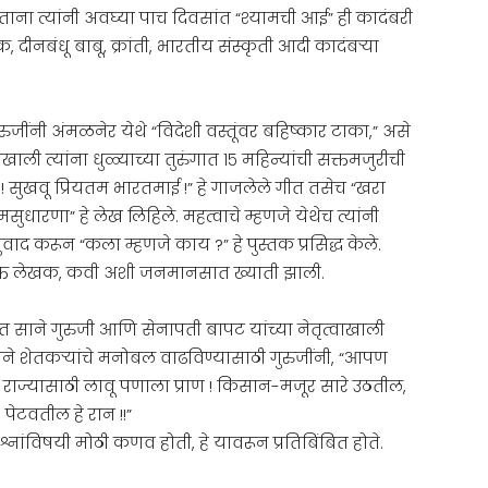
ताना त्यांनी अवघ्या पाच दिवसांत “श्यामची आई” ही कादंबरी
दीनबंधू बाबू, क्रांती, भारतीय संस्कृती आदी कादंबऱ्या
ुरुजींनी अंमळनेर येथे “विदेशी वस्तूंवर बहिष्कार टाका,” असे
 त्यांना धुळ्याच्या तुरुंगात १५ महिन्यांची सक्तमजुरीची
िपाई ! सुखवू प्रियतम भारतमाई !” हे गाजलेले गीत तसेच “खरा
रामसुधारणा” हे लेख लिहिले. महत्वाचे म्हणजे येथेच त्यांनी
ुवाद करून “कला म्हणजे काय ?” हे पुस्तक प्रसिद्ध केले.
देशभक्त लेखक, कवी अशी जनमानसात ख्याती झाली.
त साने गुरुजी आणि सेनापती बापट यांच्या नेतृत्वाखाली
ाने शेतकऱ्यांचे मनोबल वाढविण्यासाठी गुरुजींनी, “आपण
्या राज्यासाठी लावू पणाला प्राण ! किसान-मजूर सारे उठतील,
ेटवतील हे रान !!”
 प्रश्नांविषयी मोठी कणव होती, हे यावरून प्रतिबिंबित होते.