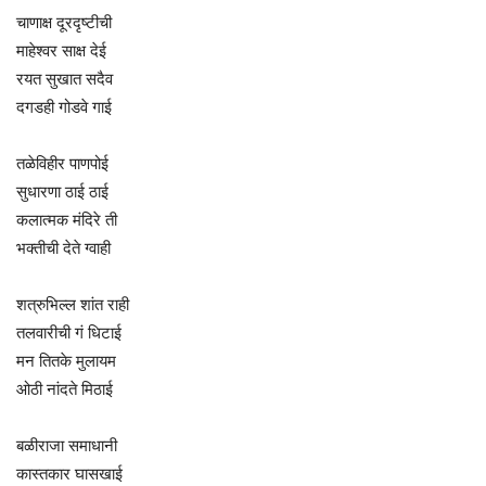
चाणाक्ष दूरदृष्टीची
माहेश्वर साक्ष देई
रयत सुखात सदैव
दगडही गोडवे गाई
तळेविहीर पाणपोई
सुधारणा ठाई ठाई
कलात्मक मंदिरे ती
भक्तीची देते ग्वाही
शत्रुभिल्ल शांत राही
तलवारीची गं धिटाई
मन तितके मुलायम
ओठी नांदते मिठाई
बळीराजा समाधानी
कास्तकार घासखाई