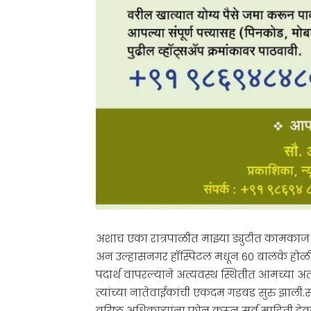
अशाच एका रात्रपाळीत माझ्या ड्युटीत काम
अन उल्हासनगर हॉस्पिटल मधून 60 बालके होळीच
पदार्थ वापरल्याने अत्यवस्थ स्थितीत आमच्या 
त्यांच्या नातेवाईकांची एकदम गडबड सुरु झाली.
वरिष्ठ अधिकाऱ्यांना फोन करून सर्व माहिती दे