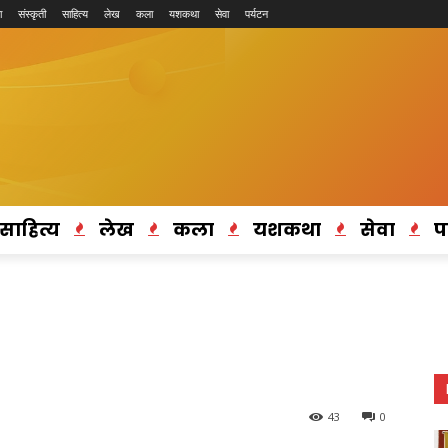
ा
संस्कृती
साहित्य
लेख
कला
यशकथा
सेवा
पर्यटन
साहित्य
लेख
कला
यशकथा
सेवा
प
43
0