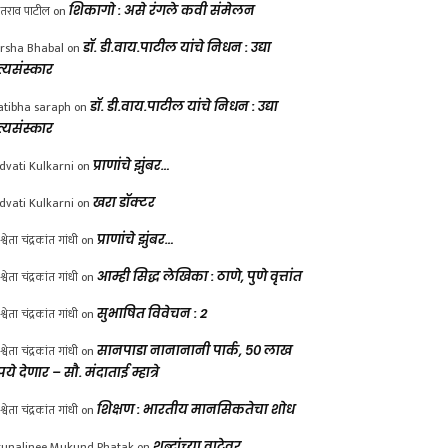
ंतराव पाटील
on
शिकागो : असे रंगले कवी संमेलन
rsha Bhabal
on
डॉ. डी.वाय.पाटील यांचे निधन : उद्या
त्यसंस्कार
atibha saraph
on
डॉ. डी.वाय.पाटील यांचे निधन : उद्या
त्यसंस्कार
dvati Kulkarni
on
प्राणांचे झुंबर…
dvati Kulkarni
on
खरा डॉक्टर
श्वेता चंद्रकांत गांधी
on
प्राणांचे झुंबर…
श्वेता चंद्रकांत गांधी
on
आम्ही सिद्ध लेखिका : ठाणे, पुणे वृत्तांत
श्वेता चंद्रकांत गांधी
on
सुभाषित विवेचन : 2
श्वेता चंद्रकांत गांधी
on
सानपाडा नानानानी पार्क, ५० लाख
पये देणार – सौ. मंदाताई म्हात्रे
श्वेता चंद्रकांत गांधी
on
शिक्षण : भारतीय मानसिकतेचा शोध
unalinee Mukund Phatak
on
शब्दांच्या वाटेवर….