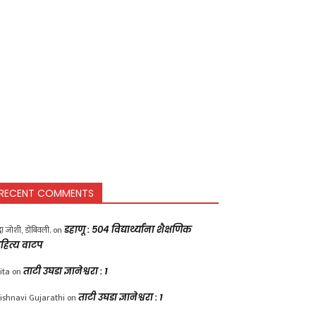
RECENT COMMENTS
द्धा जोशी, डोंबिवली.
on
डहाणू : ५०४ विद्यार्थ्यांना शैक्षणिक
हित्य वाटप
ita
on
ताटी उघडा ज्ञानेश्वरा : 1
ishnavi Gujarathi
on
ताटी उघडा ज्ञानेश्वरा : 1