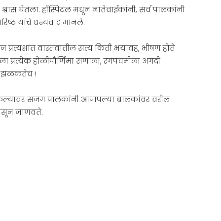
चा श्वास घेतला. हॉस्पिटल मधून नातेवाईकांनी, सर्व पालकांनी
रिष्ठ यांचे धन्यवाद मानले.
 प्रत्यक्षात वास्तवातील सत्य किती भयावह, भीषण होते
ला प्रत्येक होळीपौर्णिमा सणाला, रंगपंचमीला अगदी
र झळकतेच !
ेल्यावर सजग पालकांनी आपापल्या बालकांवर वरील
ासून जाणवते.