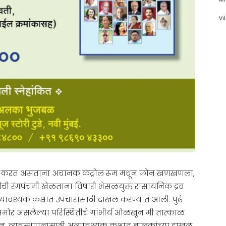
Vi
काज करत असताना अचानक कंट्रोल रूम मधून फोन खणखणला,
ी रंगपंचमी खेळताना विषारी भेसळयुक्त रासायनिक द्रव
अत्यावश्यक कक्षात उपचारासाठी दाखल करण्यात आली. पुढे
समोर असलेल्या परिस्थितीचे गांभीर्य ओळखून मी तात्काळ
वून, व्यवस्थापनासाठी अत्यावश्यक कक्षात बालकांच्या दाखल