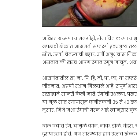
अविरत बरसणारा मनमोही, रोमांचित करणारा भु
लपंडावी खेळात आसमंती सप्तरंगी इंद्रधनुष्य त
स्रोत, ऊर्जा, चैतन्याची बहार, उर्मी अनुभवास म
असतात की खरंच आपण रंगात रंगून जावून, अवघ
आसमंतातील ता, ना, पि, हि, नी, पा, जा, या सप्त
जीवनात, अग्रणी स्थान मिळवले आहे. संपूर्ण भार
उत्साहाने साजरी केली जाते. रंगांची उधळण,
या मूळ सात रंगापासून कमीतकमी 35 ते 40 छटा तय
नुसार, जिथे जशा रंगाची गरज आहे त्यानुसार क
बाल वयात रंग, यामुळे कान, नाक, डोळे, चेहरा, य
दुरापास्तच होते. अन तारुण्यात हाच उत्सव खेळण्य