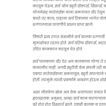
करवून घेऊन, सर्व ऑन ड्युटी डॉक्टर्स, सिस्टर्स
योजनेसह नातेवाईक यांना समजावत धीर देवून शांत
बघते तर काय, एव्हाना सर्व रिकाम्या जागेत पोली
रुग्णालयास छावणीचे स्वरूप प्राप्त झाले.
विषारी द्रव्य रंगात भेसळीने सर्व बालक रुग्णां
मुलांसोबत रडतच होते. सर्व वरिष्ठ डॉक्टर्स, आर
उचित कामकाज करवून घेत होते.
सर्व पालकांना धीर देत अन बालकांना योग्य 
कळालीच नाही. अगदी ड्युटीची वेळ संपली तरी मह
एकदा नातेवाईकना समजावून, ड्युटी संपल्याने मी
होती. त्यामुळे त्यांची प्रकर्षाने आठवण होऊन थोड
असा जीवघेणा खेळ अन वेळ अजाणत्या वयात न
हृदयद्रावक अनुभव, आम्हा सर्व काम करणाऱ्यान
बरे होत होत डिस्चार्ज झाले. एकही बालक न दग