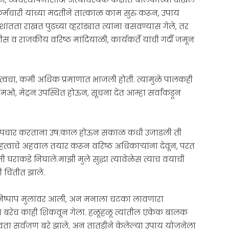
, कर्मचारी यांच्या मदतीने तात्काळ काम सुरु करून, उपाय
ता राखत पुढच्या व्हरांड्यात त्यांना बसवण्यास गेले, तर
स व राजकीय वरिष्ठ मांदियाळी, कार्यकर्ते यांची गर्दी जमून
ची त्वचा, कमी अधिक प्रमाणात भाजली होती. त्यामुळे पालकही
एमओ, मेट्रन उपस्थित होऊन, सूचना देत आम्हा सर्वांकडून
ते उपचार करताना उष:काल होऊन सकाळ कधी उजाडली ती
त्वाचे अहवाल तयार करून वरिष्ठ अधिकार्‍यांना देवून, परत
 घराकडे निघाले.माझी मुले सुद्धा त्यावेळेस त्याच वयाची
ी चिंतीत झाले.
िष्पाप मुलांवर आली, अन मनाला चटका लावणारा
ा बरेच काही शिकवून गेला. हळूहळू त्यांतील एकेक बालक
ावता सर्वजण बरे झाले, अन तातडीने केलेल्या उपाय योजनेला