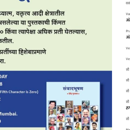
वस
Va
अं
Pr
अं
Ve
Ve
सौ 
सौ 
सौ 
सौ 
रु
सौ 
Mr