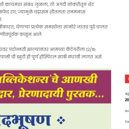
गाशी कायमचा संबंध जुळला, तो अगदी नोकरीतून थेट
धवल सफेद रंग, ज्यामुळे चंद्रासम शीतलता तनमनास
ा.
कारत, येणाऱ्या प्रत्येक समस्येला सामोरे जातच पुढे चालत
 जाणीवपूर्वक कळून आले.
र पदोन्नती झाल्यानंतर आमच्या कॅटेगरीला 12/15
रपाळी ची ड्युटी ही पूर्ण हॉस्पिटल साठी करावी लागत असे.
श्र
सा
An
Va