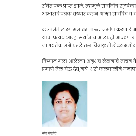
उचित फल प्राप्त झाले, त्यामुळे सर्वांनीच सुटके
आभाराचे पत्रक तय्यार करून आम्हा सर्वांचेच व व
कल्पनेतील रंग मनावर गारुड निर्माण करणारे अन
याचा प्रत्यय आम्हा सर्वांनाच आला. ही आठवण म
जाणवतेच. जसे घडले तसं चित्राकृती डोळ्यसमो
किमान मला आलेल्या अनुभव लेखनाचे वाचन क
प्रमाणे वेळ येऊ देवू नये, असे कळकळीने मनाप
मीना घोडविंदे