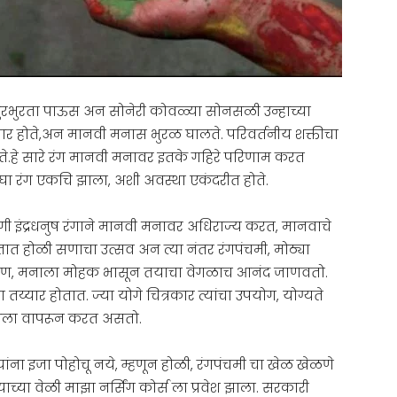
रभुरता पाऊस अन सोनेरी कोवळ्या सोनसळी उन्हाच्या
य्यार होते,अन मानवी मनास भुरळ घालते. परिवर्तनीय शक्तीचा
िळते.हे सारे रंग मानवी मनावर इतके गहिरे परिणाम करत
ा रंग एकचि झाला, अशी अवस्था एकंदरीत होते.
रंगी इंद्रधनुष रंगाने मानवी मनावर अधिराज्य करत, मानवाचे
तात होळी सणाचा उत्सव अन त्या नंतर रंगपंचमी, मोठ्या
 पखरण, मनाला मोहक भासून तयाचा वेगळाच आनंद जाणवतो.
्यार होतात. ज्या योगे चित्रकार त्यांचा उपयोग, योग्यते
ुंचला वापरून करत असतो.
ांना इजा पोहोचू नये, म्हणून होळी, रंगपंचमी चा खेळ खेळणे
ाच्या वेळी माझा नर्सिंग कोर्स ला प्रवेश झाला. सरकारी