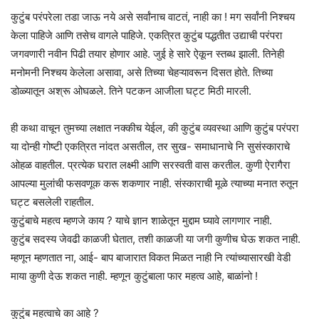
कुटुंब परंपरेला तडा जाऊ नये असे सर्वांनाच वाटतं, नाही का ! मग सर्वांनी निश्चय
केला पाहिजे आणि तसेच वागले पाहिजे. एकत्रित कुटुंब पद्धतीत उद्याची परंपरा
जगवणारी नवीन पिढी तयार होणार आहे. जुई हे सारे ऐकून स्तब्ध झाली. तिनेही
मनोमनी निश्चय केलेला असावा, असे तिच्या चेहऱ्यावरून दिसत होते. तिच्या
डोळ्यातून अश्रू ओघळले. तिने पटकन आजीला घट्ट मिठी मारली.
ही कथा वाचून तुमच्या लक्षात नक्कीच येईल, की कुटुंब व्यवस्था आणि कुटुंब परंपरा
या दोन्ही गोष्टी एकत्रित नांदत असतील, तर सुख- समाधानाचे नि सुसंस्काराचे
ओहळ वाहतील. प्रत्येक घरात लक्ष्मी आणि सरस्वती वास करतील. कुणी ऐरागैरा
आपल्या मुलांची फसवणूक करू शकणार नाही. संस्काराची मूळे त्याच्या मनात रुतून
घट्ट बसलेली राहतील.
कुटुंबाचे महत्व म्हणजे काय ? याचे ज्ञान शाळेतून मुद्दाम घ्यावे लागणार नाही.
कुटुंब सदस्य जेवढी काळजी घेतात, तशी काळजी या जगी कुणीच घेऊ शकत नाही.
म्हणून म्हणतात ना, आई- बाप बाजारात विकत मिळत नाही नि त्यांच्यासारखी वेडी
माया कुणी देऊ शकत नाही. म्हणून कुटुंबाला फार महत्व आहे, बाळांनो !
कुटुंब महत्वाचे का आहे ?