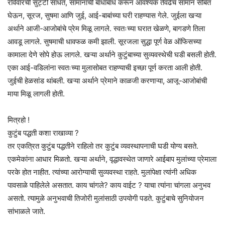
रविवारची सुट्टी साधत, सामानांची बांधाबांध करून आवश्यक तेवढेच सामान सोबत
घेऊन, सूरज, सुषमा आणि जुई, आई-बाबांच्या घरी राहण्यास गेले. जुईला खऱ्या
अर्थाने आजी-आजोबांचे प्रेम मिळू लागले. स्वतःच्या घरात खेळणे, बागडणे तिला
आवडू लागले. सुषमाची धावफळ कमी झाली. सूरजला सुद्धा पूर्ण वेळ ऑफिसच्या
कामाला देणे सोपे होऊ लागले. खऱ्या अर्थाने कुटुंबाच्या सुव्यवस्थेची घडी बसली होती.
एका आई-वडिलांना स्वतःच्या मुलासोबत राहण्याची इच्छा पूर्ण करता आली होती.
जुईची हेळसांड थांबली. खऱ्या अर्थाने प्रेमाने काळजी करणाऱ्या, आजू-आजोबांची
माया मिळू लागली होती.
मित्रहो !
कुटुंब पद्धती कशा राखाव्या ?
तर एकत्रित कुटुंब पद्धतीने राहिलो तर कुटुंब व्यवस्थापनाची घडी योग्य बसते.
एकमेकांना आधार मिळतो. खऱ्या अर्थाने, वृद्धावस्थेत जाणारे आईबाप मुलांच्या प्रेमाला
परके होत नाहीत. त्यांच्या आरोग्याची सुव्यवस्था राहते. मुलांपेक्षा त्यांनी अधिक
पावसाळे पाहिलेले असतात. काय चांगले? काय वाईट ? याचा त्यांना चांगला अनुभव
असतो. त्यामुळे अनुभवाची तिजोरी मुलांसाठी उपयोगी पडते. कुटुंबाचे सुनियोजन
सांभाळले जाते.