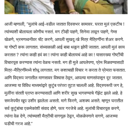
आजी म्हणाली, “मुलांचे आई-वडील जातात दिवसभर कामावर. घरात मुलं एकटीच !
त्यांच्याशी बोलायला कोणीच नसतं. मग टीव्ही पाहणे, सिनेमा लावून पाहणे, गेम्स
खेळणे, भ्रमणध्वनीवर चॅट करणे, आपली सुखदुःखे मित्र मैत्रिणींना शेअर करणे.
या गोष्टी करू लागतात. संध्याकाळी आई बाबा थकून झोपी जातात. आपली मुलं काय
करतात ? त्यांना काही हवं का ! त्यांना काही बोलायचं आहे का ! यासारख्या गोष्टींची
विचारपूस करण्यास त्यांना वेळच नसतो. मग ही मुले आपलेपणा, प्रेम मिळवण्यासाठी
मित्र-मैत्रिणींमध्ये शोधू लागतात. मग कशाचाही विचार न करता ते प्रेमात फसतात.
आणि विद्रूप जगातील माणसावर विश्वास ठेवून, आपल्या माणसांपासून दूर जातात.
आजच्या या विविध माध्यमांद्वारे कुटुंब परंपरा तुटत चालली आहे. विद्रुपरूपी जग हे,
मुलींना संतती प्राप्त करण्यासाठी आणि शरीर सुख भागवण्याचे गॅझेट झाले आहे. हे
समजेपर्यंत खूप उशीर झालेला असतो. मागे फिरणे, अशक्य असते. म्हणून घरातील
सर्व कुटुंबांचा एकमेकांशी संवाद होणे, फार गरजेचे आहे. मुलांची विचारपूस करणे,
त्यांना वेळ देणे, त्यांच्याशी मैत्रीची वागणूक ठेवून, मोकळेपणाने वागणे, आजच्या
घडीची गरज आहे.”