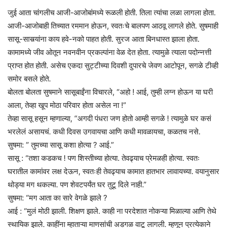
जुई आता चांगलीच आजी-आजोबांमध्ये रूळली होती. तिला त्यांचा लळा लागला होता.
आजी-आजोबाही तिच्यात रममान होऊन, स्वतःचे बालपण आठवू लागले होते. सुषमाही
सासू-सासर्‍यांना काय हवे-नको पाहत होती. सुरज आता बिनधास्त झाला होता.
कामामध्ये जीव ओतून नवनवीन प्रकल्पांना वेळ देत होता. त्यामुळे त्याला पदोन्नत्ती
प्राप्त होत होती. असेच एकदा सुट्टीच्या दिवशी दुपारचे जेवण आटोपून, सगळे टीव्ही
समोर बसले होते.
बोलता बोलता सुषमाने सासूबाईंना विचारले, “अहो ! आई, तुम्ही लग्न होऊन या घरी
आला, तेव्हा खूप मोठा परिवार होता असेल ना !”
तेव्हा सासू हसून म्हणाल्या, “अगदी पंधरा जण होतो आम्ही सगळे ! त्यामुळे घर कसं
भरलेलं असायचं. कधी दिवस उगवायचा आणि कधी मावळायचा, कळतच नसे.
सुषमा: ” तुमच्या सासू कशा होत्या ? आई.”
सासू : “तशा कडकच ! पण शिस्तीच्या होत्या. तेवढ्याच प्रेमळही होत्या. स्वतः
घरातील कामांवर लक्ष देऊन, स्वतःही तेवढ्याच कामात हातभार लावायच्या. वयानुसार
थोड्या मग थकल्या. पण शेवटपर्यंत घर तुटू दिले नाही.”
सुषमा: “मग आता का सारे वेगळे झाले ?
आई : “मुलं मोठी झाली. शिक्षण झाले. काही ना परदेशात नोकऱ्या मिळाल्या आणि तेथे
स्थायिक झाले. काहींना म्हाताऱ्या माणसांची अडगळ वाटू लागली. म्हणून प्रत्येकाने