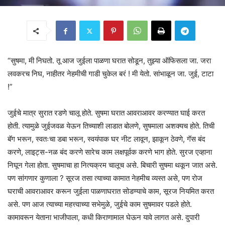
“सुषमा, मी निघतो. तू आज जुईला पाळणा घरात सोडून, तुझ्या ऑफिसला जा. जरा
लवकरच निघ, नाहीतर नेहमीची गाडी चुकेल बरं ! मी येतो. सांभाळून जा. जुई, टाटा
!”
जुईचे मात्र सुरात रडणे चालू होते. सुषमा घरात आवराआवर करण्यात घाई करत
होती. त्यामुळे जुईजवळ येऊन तिच्याशी लाडात बोलणे, सुषमाला अशक्यच होते. तिची
बॅग भरून, स्वतःचा डबा भरून, स्वयंपाक घर नीट लावून, झाकून ठेवणे, गॅस बंद
करणे, लाइट्स-नळ बंद करणे सारेच काम लक्षपूर्वक करणे भाग होते. सुरज एव्हाना
निघून गेला होता. सुषमाचा हा नित्यक्रम चालूच असे. बिचारी सुषमा थकून जात असे.
पण सांगणार कुणाला ? सूरज तसा त्याच्या कामात नेहमीच व्यस्त असे, पण रोज
घराची आवराआवर करून जुईला पाळणाघरात सोडण्याचे काम, सूरज नियमित करत
असे. पण आज त्याच्या महत्त्वाच्या सभेमुळे, जुईचे काम सुषमावर पडले होते.
कामावरून येताना भाजीपाला, कधी किराणामाल घेऊन यावे लागत असे. दुपारी