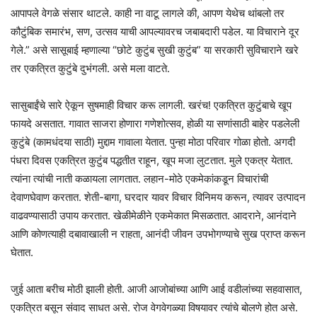
आपापले वेगळे संसार थाटले. काही ना वाटू लागले की, आपण येथेच थांबलो तर
कौटुंबिक समारंभ, सण, उत्सव याची आपल्यावरच जबाबदारी पडेल. या विचाराने दूर
गेले.” असे सासूबाई म्हणाल्या “छोटे कुटुंब सुखी कुटुंब” या सरकारी सुविचाराने खरे
तर एकत्रित कुटुंबे दुभंगली. असे मला वाटते.
सासुबाईंचे सारे ऐकून सुषमाही विचार करू लागली. खरंच! एकत्रित कुटुंबाचे खूप
फायदे असतात. गावात साजरा होणारा गणेशोत्सव, होळी या सणांसाठी बाहेर पडलेली
कुटुंबे (कामधंदया साठी) मुद्दाम गावाला येतात. पुन्हा मोठा परिवार गोळा होतो. अगदी
पंधरा दिवस एकत्रित कुटुंब पद्धतीत राहून, खूप मजा लुटतात. मुले एकत्र येतात.
त्यांना त्यांची नाती कळायला लागतात. लहान-मोठे एकमेकांकडून विचारांची
देवाणघेवाण करतात. शेती-बागा, घरदार यावर विचार विनिमय करून, त्यावर उत्पादन
वाढवण्यासाठी उपाय करतात. खेळीमेळीने एकमेकात मिसळतात. आदराने, आनंदाने
आणि कोणत्याही दबावाखाली न राहता, आनंदी जीवन उपभोगण्याचे सुख प्राप्त करून
घेतात.
जुई आता बरीच मोठी झाली होती. आजी आजोबांच्या आणि आई वडीलांच्या सहवासात,
एकत्रित बसून संवाद साधत असे. रोज वेगवेगळ्या विषयावर त्यांचे बोलणे होत असे.