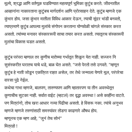
मूल्ये, श्रद्धा आणि वर्तणूक घडविण्यात महत्वपूर्ण भूमिका कुटुंब करते. जीवनातील
आव्हानांना नाकारताना कुटुंबच मार्गदर्शन आणि प्रोत्साहन देते. कुटुंब म्हणजे एक
कुंभार होय. जसा कुंभार मातीला विविध आकार देऊन, त्याची सूंदर भांडी बनवतो,
त्याप्रमाणे कुटुंब आपल्या मुलांचे संगोपन करताना योग्यवेळी चांगले संस्कार करत
असतो. त्यांच्या मनावर संस्काररूपी साचा तयार करत असतो. त्यातूनच संस्कारूपी
मुलांचा विकास घडत असतो.
कुटुंब परंपरा म्हणाल तर कुणीच मातेच्या गर्भातून शिकून येत नाही. सज्जन नि
सुसंस्करीत घरातच याचे धडे, बाळ घेत असते. “जसे पेरतो तसे उगवते. “म्हणून
कुटुंब हे नाती जोडून एकत्रित राहत असेल, तर तेथे जन्माला येणारे मूल, परंपरेचा
वारसा पुढे नेईल.
कथेचा गाभा म्हणजे, बालपण, तारुण्यपण आणि म्हातारपण या तीन अवस्थेतून
कुणाचीच सुटका नाही. सर्वात वाईट (म्हटलं) तर वृद्धा अवस्था ! असे काहींना वाटते.
पण मित्रांनो, तोच खरा आधार नव्या पिढीचा असतो. हे विसरू नका. त्यांचे अनुभव
म्हणजे म्हणजे तरुणांसाठी समस्यांवर तोडगा काढणारे औषध होय.
म्हणूनच एक म्हण आहे, “जुनं तेच सोनं”
मित्रहो !