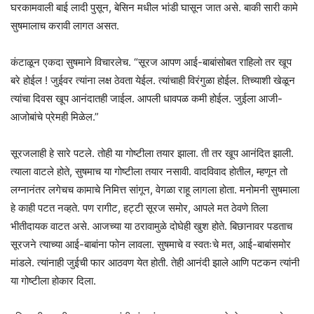
घरकामवाली बाई लादी पुसून, बेसिन मधील भांडी घासून जात असे. बाकी सारी कामे
सुषमालाच करावी लागत असत.
कंटाळून एकदा सुषमाने विचारलेच. “सूरज आपण आई-बाबांसोबत राहिलो तर खूप
बरे होईल ! जुईवर त्यांना लक्ष ठेवता येईल. त्यांचाही विरंगुळा होईल. तिच्याशी खेळून
त्यांचा दिवस खूप आनंदातही जाईल. आपली धावपळ कमी होईल. जुईला आजी-
आजोबांचे प्रेमही मिळेल.”
सूरजलाही हे सारे पटले. तोही या गोष्टीला तयार झाला. ती तर खूप आनंदित झाली.
त्याला वाटले होते, सुषमाच या गोष्टीला तयार नसावी. वादविवाद होतील, म्हणून तो
लग्नानंतर लगेचच कामाचे निमित्त सांगून, वेगळा राहू लागला होता. मनोमनी सुषमाला
हे काही पटत नव्हते. पण रागीट, हट्टी सूरज समोर, आपले मत ठेवणे तिला
भीतीदायक वाटत असे. आजच्या या ठरावामुळे दोघेही खुश होते. बिछानावर पडताच
सूरजने त्याच्या आई-बाबांना फोन लावला. सुषमाचे व स्वतःचे मत, आई-बाबांसमोर
मांडले. त्यांनाही जुईची फार आठवण येत होती. तेही आनंदी झाले आणि पटकन त्यांनी
या गोष्टीला होकार दिला.