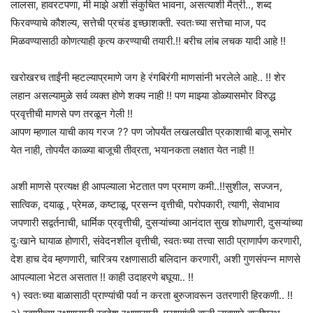
लालसा, हावरटपणा, मी माझे अशी संकुचित भावना, असत्याशी मैत्री.., शब्द
फिरवण्याचे कौशल्य, सत्तेची प्रचंड इच्छाशक्ती. स्वतःच्या सत्तेचा माज, पद
मिळवण्यासाठी कोणत्याही कृत्य करण्याची तयारी.!! बरीच लांब लचक यादी आहे !!
खरोखरच ताईंनी म्हटल्याप्रमाणे जग हे रंगबिरंगी माणसांनी भरलेले आहे.. !! शेर
लहान असल्यामुळे सर्व व्यक्त होणे शक्य नाही !! पण माझ्या डोळ्यासमोर विरुद्ध
प्रवृत्तीची माणसे पण तरळून गेली !!
आपण म्हणाल याची काय गरज ?? पण जोपर्यंत लखलखीत प्रकाशाची बाजू समोर
येत नाही, तोपर्यंत काळ्या बाजूची तीव्रता, भयानकता लक्षात येत नाही !!
अशी माणसे प्रत्यक्ष ही आपल्याला भेटतात पण प्रमाण कमी..!!सुशील, सज्जन,
सात्विक, दयाळू , प्रेमळ, कष्टाळू, प्रसन्न वृत्तीची, परोपकारी, त्यागी, सेवाभाव
जपणारी सद्वर्तनाची, धार्मिक प्रवृत्तीची, दुसऱ्यांच्या आनंदात सुख शोधणारी, दुसऱ्यांच्या
दुःखाने घायाळ होणारी, संवेदनशील वृत्तीची, स्वतःच्या तत्त्वा साठी प्राणार्पण करणारी,
देश हाच देव म्हणणारी, चारित्र्य रक्षणासाठी बलिदान करणारी, अशी गुणसंपन्न माणसे
आपल्याला भेटत असतात !! काही उदाहरणे बघूया.. !!
१) स्वतःच्या बाळासाठी प्राण्यांची पर्वा न करता बुरुजावरून उतरणारी हिरकणी.. !!