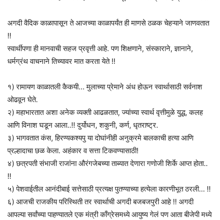
अगदी वैदिक काळापासून ते आजच्या काळापर्यंत ही माणसे ठळक चेहऱ्याने जाणवतात
!!
स्वार्थीपणा ही मानवाची सहज प्रवृत्ती आहे. पण शिक्षणाने, संस्काराने, ज्ञानाने,
धर्मग्रंथ वाचनाने तिच्यावर मात करता येते !!
१) रामायण काळातली कैकयी… मुलाच्या प्रेमाने अंध होऊन स्वार्थासाठी सर्वनाश
ओढवून घेते.
२) महाभारतात अशा अनेक व्यक्ती आढळतात, ज्यांच्या स्वार्थ वृत्तीमुळे युद्ध, कलह
आणि विनाश घडून आला..!! दुर्योधन, शकुनी, कर्ण, धृतराष्ट्र.
३) भागवतात कंस, हिरण्यकश्यपु या दोघांनीही अनुक्रमे बालकाची हत्या आणि
प्रल्हादाचा छळ केला. अहंकार व सत्ता टिकवण्यासाठी!
४) छत्रपती संभाजी राजांना औरंगजेबच्या ताब्यात देणारा गणोजी शिर्के आप्त होता..
!!
५) पेशवाईतील आनंदीबाई सत्तेसाठी प्रत्यक्ष पुतण्याच्या हत्येला कारणीभूत ठरली… !!
६) आजची राजकीय परिस्थिती तर स्वार्थाची अगदी बजबजपुरी आहे !! अगदी
आपल्या सर्वांच्या पाहण्यातले एक मंत्री काँग्रेसमध्ये आयुष्य गेलं पण आता बीजेपी मध्ये