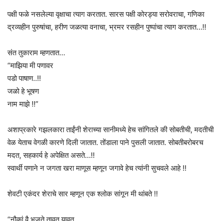
पक्षी फळे नसलेल्या वृक्षाचा त्याग करतात. सारस पक्षी कोरड्या सरोवराचा, गणिका
द्रव्यहीन पुरुषांचा, हरीण जळत्या वनाचा, भ्रमर रसहीन पुष्पांचा त्याग करतात…!!
संत तुकाराम म्हणतात…
“माझिया मी पणावर
पडो पाषाण..!!
जळो हे भूषण
नाम माझे !!”
अशाप्रकारे गझलकारा ताईंनी शेराच्या सानीमध्ये हेच सांगितले की सोबतीची, मदतीची
वेळ येताच वेगळी कारणे दिली जातात. तोंडाला पाने पुसली जातात. सोबतीबरोबरच
मदत, सहकार्य हे अपेक्षित असते…!!
स्वार्थी पणाने न जगता खरा माणूस म्हणून जगावे हेच त्यांनी सुचवले आहे !!
शेवटी एकंदर शेराचे सार म्हणून एक श्लोक सांगून मी थांबते !!
“नौकां वै भजते तावत् यावत्