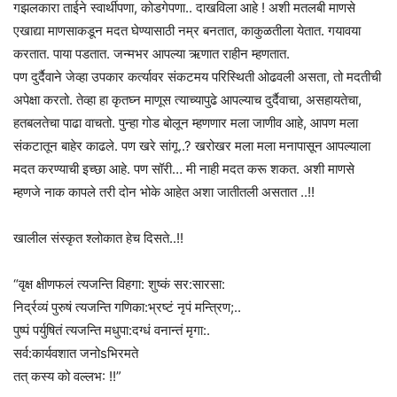
गझलकारा ताईने स्वार्थीपणा, कोडगेपणा.. दाखविला आहे ! अशी मतलबी माणसे
एखाद्या माणसाकडून मदत घेण्यासाठी नम्र बनतात, काकुळतीला येतात. गयावया
करतात. पाया पडतात. जन्मभर आपल्या ऋणात राहीन म्हणतात.
पण दुर्दैवाने जेव्हा उपकार कर्त्यावर संकटमय परिस्थिती ओढवली असता, तो मदतीची
अपेक्षा करतो. तेव्हा हा कृतघ्न माणूस त्याच्यापुढे आपल्याच दुर्दैवाचा, असहायतेचा,
हतबलतेचा पाढा वाचतो. पुन्हा गोड बोलून म्हणणार मला जाणीव आहे, आपण मला
संकटातून बाहेर काढले. पण खरे सांगू..? खरोखर मला मला मनापासून आपल्याला
मदत करण्याची इच्छा आहे. पण सॉरी… मी नाही मदत करू शकत. अशी माणसे
म्हणजे नाक कापले तरी दोन भोके आहेत अशा जातीतली असतात ..!!
खालील संस्कृत श्लोकात हेच दिसते..!!
“वृक्ष क्षीणफलं त्यजन्ति विहगा: शुष्कं सर:सारसा:
निर्द्रव्यं पुरुषं त्यजन्ति गणिका:भ्रष्टं नृपं मन्त्रिण;..
पुष्पं पर्युषितं त्यजन्ति मधुपा:दग्धं वनान्तं मृगा:.
सर्व:कार्यवशात जनोsभिरमते
तत् कस्य को वल्लभ: !!”