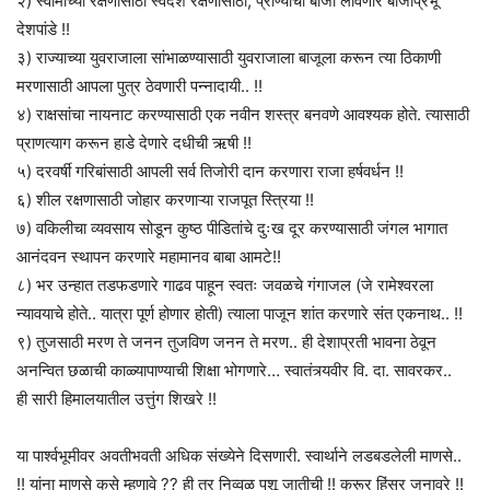
२) स्वामीच्या रक्षणासाठी स्वदेश रक्षणासाठी, प्राण्यांची बाजी लावणारे बाजीप्रभू
देशपांडे !!
३) राज्याच्या युवराजाला सांभाळण्यासाठी युवराजाला बाजूला करून त्या ठिकाणी
मरणासाठी आपला पुत्र ठेवणारी पन्नादायी.. !!
४) राक्षसांचा नायनाट करण्यासाठी एक नवीन शस्त्र बनवणे आवश्यक होते. त्यासाठी
प्राणत्याग करून हाडे देणारे दधीची ऋषी !!
५) दरवर्षी गरिबांसाठी आपली सर्व तिजोरी दान करणारा राजा हर्षवर्धन !!
६) शील रक्षणासाठी जोहार करणाऱ्या राजपूत स्त्रिया !!
७) वकिलीचा व्यवसाय सोडून कुष्ठ पीडितांचे दुःख दूर करण्यासाठी जंगल भागात
आनंदवन स्थापन करणारे महामानव बाबा आमटे!!
८) भर उन्हात तडफडणारे गाढव पाहून स्वतः जवळचे गंगाजल (जे रामेश्वरला
न्यावयाचे होते.. यात्रा पूर्ण होणार होती) त्याला पाजून शांत करणारे संत एकनाथ.. !!
९) तुजसाठी मरण ते जनन तुजविण जनन ते मरण.. ही देशाप्रती भावना ठेवून
अनन्वित छळाची काळ्यापाण्याची शिक्षा भोगणारे… स्वातंत्र्यवीर वि. दा. सावरकर..
ही सारी हिमालयातील उत्तुंग शिखरे !!
या पार्श्वभूमीवर अवतीभवती अधिक संख्येने दिसणारी. स्वार्थाने लडबडलेली माणसे..
!! यांना माणसे कसे म्हणावे ?? ही तर निव्वळ पशू जातीची !! क्रूर हिंस्र जनावरे !!