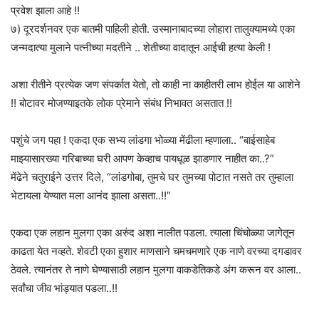
प्रवेश झाला आहे !!
७) दूरदर्शनवर एक बातमी पाहिली होती. उस्मानाबादच्या लोहारा तालुक्यामध्ये एका
जन्मदात्या मुलाने पत्नीच्या मदतीने .. शेतीच्या वादातून आईची हत्या केली !
अशा रीतीने प्रत्येक जण संपर्कात येतो, तो काही ना काहीतरी लाभ होईल या आशेने
!! बोटावर मोजण्याइतके लोक प्रेमाने संबंध निभावत असतात !!
पशुंचे जग पहा ! एकदा एक सभ्य लांडगा भोळ्या मेंढीला म्हणाला.. “बाईसाहेब
माझ्यासारख्या गरिबाच्या घरी आपण केव्हाच पायधूळ झाडणार नाहीत का..?”
मेंढेने चतुराईने उत्तर दिले, “लांडगोबा, तुमचे घर तुमच्या पोटात नसते तर तुम्हाला
भेटायला येण्यात मला आनंद झाला असता..!!”
एकदा एक लहान मुलगा एका अरुंद अशा नालीत पडला. त्याला चिंचोळ्या जागेतून
काढता येत नव्हते. शेवटी एका हुशार माणसाने चमचमणारे एक नाणे वरच्या दगडावर
ठेवले. त्यानंतर ते नाणे घेण्यासाठी लहान मुलगा वाकडेतिकडे अंग करून वर आला..
सर्वांचा जीव भांड्यात पडला..!!