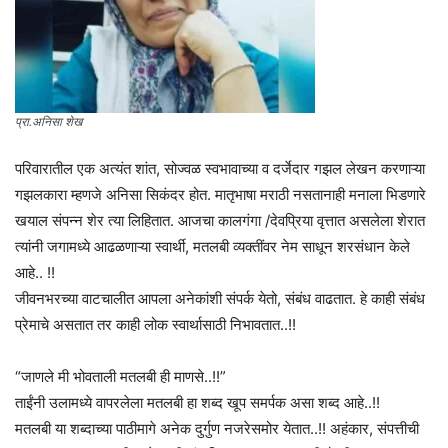
प्रा.अनिसा शेख
परिवारातील एक अत्यंत शांत, सोज्वळ स्वभावाच्या व दर्जेदार गझल लेखन करणाऱ्या
गझलकारा म्हणजे अनिसा सिकंदर होत. मातृभाषा मराठी नसतानाही मनाला भिडणारे
खयाल संपन्न शेर त्या लिहितात. आजचा कालगंगा /देवप्रिया वृत्तात असलेला शेरात
त्यांनी जगामध्ये आढळणाऱ्या स्वार्थी, मतलबी व्यक्तींवर नेम साधून शरसंधान केले
आहे.. !!
जीवनभरच्या वाटचालीत आपला अनेकांशी संपर्क येतो, संबंध वाढतात. हे काही संबंध
प्रेमाचे असतात तर काही लोक स्वार्थासाठी निभावतात..!!
“जाणले मी भोवताली मतलबी ही माणसे..!!”
ताईंनी उलामध्ये वापरलेला मतलबी हा शब्द खूप समर्पक असा शब्द आहे..!!
मतलबी या शब्दाच्या पाठीमागे अनेक दुर्गुण नजरेसमोर येतात..!! अहंकार, संपत्तीची