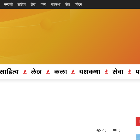
संस्कृती
साहित्य
लेख
कला
यशकथा
सेवा
पर्यटन
साहित्य
लेख
कला
यशकथा
सेवा
प
45
0