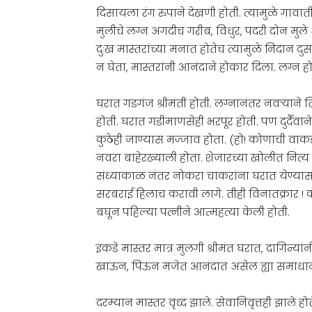
दिसायला रंग रुपाने देखणी होती. त्यामुळे गाव
मुलीचे लग्न अगदीच गरीब, विधुर, पदरी दोन मुले
दुःख मास्तरांच्या मनात होतेच त्यामुळे निदान दुस
न घेता, मास्तरांनी आनंदाने होकार दिला. लग्न 
घरात गडगंज श्रीमंती होती. लग्नानंतर नवऱ्याने
होती. घरात गडीमाणसेही भरपूर होती. पण दुर्दैवा
कुठेही जाण्यास मज्जाव होता. (हो! कोणाची वाक
नवरा बाहेरख्याली होता. शेजारच्या खोलीत नित्य न
संध्याकाळ नंतर नोकरा चाकरांना घरात येण्यास ब
सरबराई हिलाच करावी लागे. तीही विनातक्रार ! 
बघून पहिल्या पत्नीने आत्महत्या केली होती.
इकडे मास्तर मात्र मुलगी श्रीमंत घरात, दागिन्य
खाऊन, पिऊन मजेत आनंदात असेल ह्या समाधाना
दरम्यान मास्तर वृध्द झाले. सेवानिवृत्तही झाले 