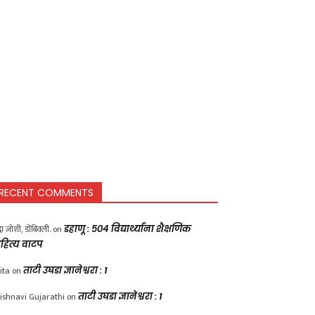
RECENT COMMENTS
द्धा जोशी, डोंबिवली.
on
डहाणू : ५०४ विद्यार्थ्यांना शैक्षणिक
हित्य वाटप
ita
on
ताटी उघडा ज्ञानेश्वरा : 1
ishnavi Gujarathi
on
ताटी उघडा ज्ञानेश्वरा : 1