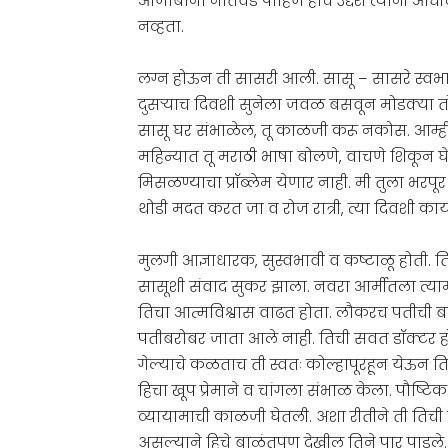
आजोबांना नातवंड पाहिजे हाच उद्देश त्यांनी आधी
नव्हता.
लग्न होऊन ती सासरी आली. सासू – सासरे स्वभावान
दुसऱ्याच दिवशी सुनेला जवळ बसवून मोडक्या तोडक
सासू घर संभाळेल, तू काळजी करू नकोस. आम्
महिन्यात तू मराठी भाषा बोलणे, वाचणे शिकून घे
मिसळण्याचा प्रॉब्लेम येणार नाही. मी तुला भरप
थोडी मदत करत जा व रोज रात्री, त्या दिवशी क
मुलगी आज्ञाधारक, सुस्वभावी व कष्टाळू होती. 
सासूशी संवाद सुकर झाला. नवरा आर्मीतला त्यामुळ
तिचा आत्मविश्वास वाढत होता. लौकरच पतीची बदली
पतीबरोबर जाता आले नाही. तिची सवत डॉक्टर हो
गेल्याचे कळताच ती स्वतः कोल्हापूरहून येऊन ति
हिचा खूप प्रेमाने व चांगला संभाळ केला. पौष
व्यायामाची काळजी घेतली. अशा रीतीने ती तिची 
असल्याने हिचे बाळंतपण देखील तिने पार पाडले.