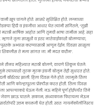
च स्पष्ट सांगितला होता. मुलीच्या होकार नकाराचा प्रश्नच
ी खूप चांगले होते. सासरे सुशिक्षित होते. लग्नाच्या
्या हिंदी व इंग्रजीचा आधार घेत त्यांनी संगितले, “तुझी
ही मराठी भाषिक आहोत आणि तुमची भाषा तामीळ आहे. सहा
. म्हणजे तुला सासूशी व इतर नातेवाईकांशी बोलण्याचा,
ूर पुस्तके अभ्यास करण्यासाठी आणून देईन. दिवसा सासूला
ाय शिकलीस ते मला सांगत जा. मी मदत करीन”.
तिने तीनच महिन्यात मराठी बोलणे, वाचणे शिकून घेतले.
े त्याच्याशी तुटक मुटक इंग्रजी बोलून तेही सुधारत होते.
 बॉर्डरवर झाली. हिला दिवस गेले होते. त्यामुळे तिला
ती आणि कोल्हापूरला प्रॅक्टीस करत होती. तिला दिवस
ला आपल्याकडे घेऊन गेली. नऊ महिने पूर्ण होईपर्यंत तिने
्टिक जेवण खाऊ घातले. सकाळ, संध्याकाळ फिरायला नेऊन
सर्वतोपरि उत्तम काळजी घेत होती. स्वतः गायनॅकॉलॉजिस्टच