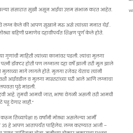
पापल्या संसारात सुखी असून आईचा उत्तम संभाळ करत आहेत.
Vi
चे लग्न केले की आपण सुखाने मरु असे त्यांच्या मनात येई .
्या बहिणी प्रमाणेच दहावीपर्यंत शिक्षण पूर्ण केले होते.
ा गुणांची माहिती त्यांच्या कानांवर पडली. त्यांचा मुलगा
 पत्नी डॉक्टर होती पण लग्नाला दहा वर्षे झाली तरी मूल झाले
े मुलाच्या मागे लागले होते. मुलगा रजेवर येताच त्यांनी
 दिवशी आईवडील व मुलगा मास्तरांच्या घरी आले आणि लग्नाचा
 लपवता पुढे मांडली.
न हवी आहे. तुमची आमची जात, भाषा वेगळी असली तरी आमची
 पडू देणार नाही.”
रून तिच्यापेक्षा १५ वर्षांनी मोठ्या असलेल्या आर्मी
े ३५ हे आपण आतापर्यंत पाहिलेच. लग्न करण्यात आजी –