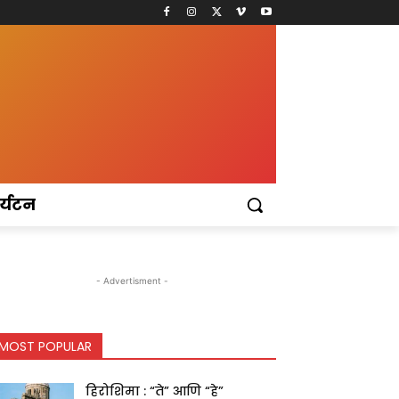
र्यटन
- Advertisment -
MOST POPULAR
हिरोशिमा : “ते” आणि “हे”