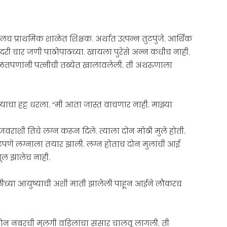
च प्राथमिक शाळेत शिक्षक. अर्थात उत्पन्न तुटपुंजे. आर्थिक
! पदरी चार जणी पाठोपाठच्या. खायला पुरेसे अन्न कधीच नाही.
ळंतपणांनी पत्नीची तब्येत खालावलेली. ती अंथरुणाला
याचा हट्ट धरला. “मी आता जास्त वाचणार नाही. माझ्या
ाशी तिचे लग्न करून दिले. त्याला दोन मोठी मुले होती.
पणे लग्नाला तयार झाली. लग्न होताच दोन मुलांची आई
मूल झालेच नाही.
ुलीच्या आयुष्याची अशी माती झालेली पाहून आईने लौकरच
ोन नंबरची मुलगी वडिलांचा संसार चालवू लागली. ती