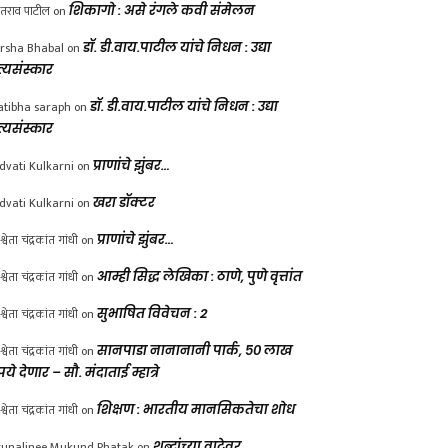
ंतराव पाटील
on
शिकागो : असे रंगले कवी संमेलन
rsha Bhabal
on
डॉ. डी.वाय.पाटील यांचे निधन : उद्या
त्यसंस्कार
atibha saraph
on
डॉ. डी.वाय.पाटील यांचे निधन : उद्या
त्यसंस्कार
dvati Kulkarni
on
प्राणांचे झुंबर…
dvati Kulkarni
on
खरा डॉक्टर
श्वेता चंद्रकांत गांधी
on
प्राणांचे झुंबर…
श्वेता चंद्रकांत गांधी
on
आम्ही सिद्ध लेखिका : ठाणे, पुणे वृत्तांत
श्वेता चंद्रकांत गांधी
on
सुभाषित विवेचन : 2
श्वेता चंद्रकांत गांधी
on
सानपाडा नानानानी पार्क, ५० लाख
पये देणार – सौ. मंदाताई म्हात्रे
श्वेता चंद्रकांत गांधी
on
शिक्षण : भारतीय मानसिकतेचा शोध
unalinee Mukund Phatak
on
शब्दांच्या वाटेवर….