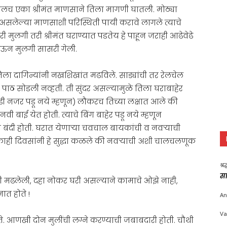
ातीलच एका श्रीमंत माणसाने तिला मागणी घातली. मोठ्या
 असलेल्या माणसाशी परिस्थिती पायी करावे लागले त्याचे
री मुलगी तरी श्रीमंत घराण्यात पडतेय हे पाहून जराही आढेवेढे
होऊन मुलगी सासरी गेली.
 तिला दागिन्यांनी नखशिखांत मढविले. साड्यांची तर रेलचेल
ने पाठ सोडली नव्हती. ती सुंदर असल्यामुळे तिला घराबाहेर
डी नजर पडू नये म्हणून) लौकरच तिच्या लक्षात आले की
वी बाई येत होती. त्याचे बिंग बाहेर पडू नये म्हणून
ंदी होती. घरात येणाऱ्या चवचाल बायकांची व नवऱ्याची
काही दिवसांनी हे सुद्धा कळले की नवऱ्याची अशी चालचलणूक
श्र
सा
ांनी मढलेली, दहा नोकर घरी असल्याने कामाचे ओझे नाही,
त होते !
An
Va
होते. आणखी दोन मुलींची लग्ने करण्याची जबाबदारी होती. चौथी