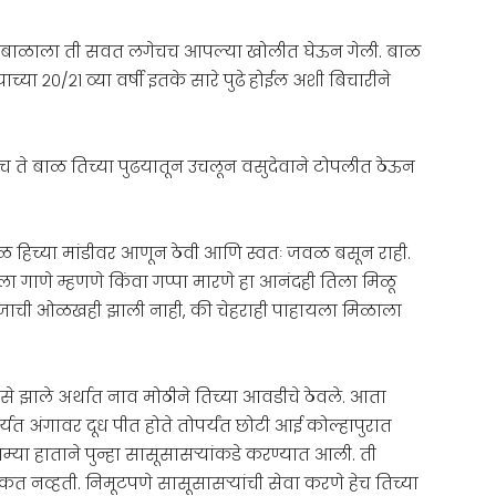
ला. बाळाला ती सवत लगेचच आपल्या खोलीत घेऊन गेली. बाळ
च्या २०/२१ व्या वर्षी इतके सारे पुढे होईल अशी बिचारीने
च ते बाळ तिच्या पुढयातून उचलून वसुदेवाने टोपलीत ठेऊन
ाळ हिच्या मांडीवर आणून ठेवी आणि स्वतः जवळ बसून राही.
ा गाणे म्हणणे किंवा गप्पा मारणे हा आनंदही तिला मिळू
आवाजाची ओळखही झाली नाही, की चेहराही पाहायला मिळाला
े झाले अर्थात नाव मोठीने तिच्या आवडीचे ठेवले. आता
्यत अंगावर दूध पीत होते तोपर्यंत छोटी आई कोल्हापुरात
ा हाताने पुन्हा सासूसासऱ्यांकडे करण्यात आली. ती
 नव्हती. निमूटपणे सासूसासऱ्यांची सेवा करणे हेच तिच्या