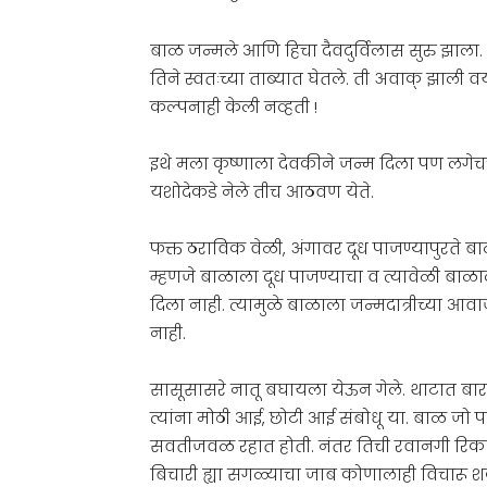
बाळ जन्मले आणि हिचा दैवदुर्विलास सुरु झा
तिने स्वतःच्या ताब्यात घेतले. ती अवाक् झाली वया
कल्पनाही केली नव्हती !
इथे मला कृष्णाला देवकीने जन्म दिला पण लगेच
यशोदेकडे नेले तीच आठवण येते.
फक्त ठराविक वेळी, अंगावर दूध पाजण्यापुरते ब
म्हणजे बाळाला दूध पाजण्याचा व त्यावेळी बाळाल
दिला नाही. त्यामुळे बाळाला जन्मदात्रीच्या 
नाही.
सासूसासरे नातू बघायला येऊन गेले. थाटात बारस
त्यांना मोठी आई, छोटी आई संबोधू या. बाळ जो पर
सवतीजवळ रहात होती. नंतर तिची रवानगी रिकाम्य
बिचारी ह्या सगळ्याचा जाब कोणालाही विचारू शकत