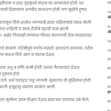
वस
वैंपाक व इतर गृहकृत्ये करून घर सांभाळत होती. घर
ावळी दिसायला अगदीच साधारण होती. पण बुद्धीने हुषार
Va
अं
लवून तिने शाळेत जाण्याची इच्छा वडिलांकडे व्यक्त केली.
Pr
त जात राहिली व उत्तम रीतीने दहावी पास झाली.
अं
अखेर तिच्याही लग्नाचा विचार करण्याची वेळ मास्तरांवर
Ve
 कळले. गरिबीपुढे पर्याय नसतो. साधारण रुपाच्या, गरीब
Ve
ग्न करून दिले. खण व नारळ देऊन.
सौ 
पाय अधू व दृष्टि कमी होती. त्याचा गैरफायदा घेऊन
सौ 
दुकान होते.
सौ 
ेतले. अर्थ व्यवहार पाहू लागली. मुळातच ती बुद्धिमान होती
झाली. हळूहळू धंद्याला बरकत आली.
सौ 
रु
मुलींना उत्तम शिक्षण देऊन स्वतःच्या पायांवर उभे केले.
सौ 
Mr