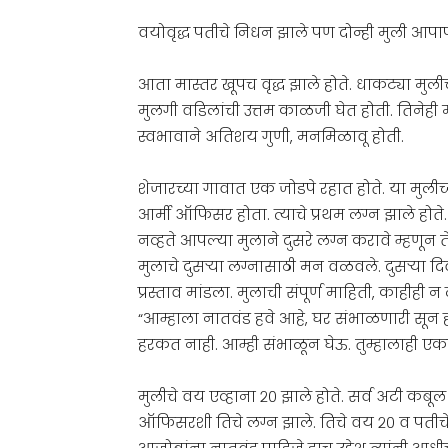
वयोवृद्ध पतीचे निधन झाले पण दोन्ही मुली आ
आता मास्तर खूपच वृद्ध झाले होते. धाकट्या मुली
मुलगी वडिलांची उत्तम काळजी घेत होती. तिनेही मोठ
स्वभावाने अतिशय गुणी, मनमिळावू होती.
शेजारच्या गावात एक जोडपे रहात होते. या मुलीच्य
आर्मी ऑफिसर होता. त्याचे प्रथम लग्न झाले होते.
नव्हते आपल्या मुलाने दुसरे लग्न करावे म्हणून त
मुलाचे दुसऱ्या लग्नासाठी मन वळवले. दुसऱ्या
प्रस्ताव मांडला. मुलाची संपूर्ण माहिती, काहीही न
“आम्हाला नातवंड हवे आहे, घर संभाळणारी सू
हरकत नाही. आम्ही संभाळून घेऊ. तुम्हालाही एकटे
मुलीचे वय एव्हाना २० झाले होते. सर्व अटी कबूल क
ऑफिसरशी तिचे लग्न झाले. तिचे वय २० व पतीच