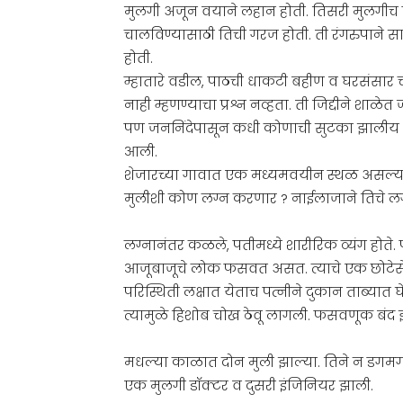
मुलगी अजून वयाने लहान होती. तिसरी मुलगीच स्
चालविण्यासाठी तिची गरज होती. ती रंगरुपाने स
होती.
म्हातारे वडील, पाठची धाकटी बहीण व घरसंसार चा
नाही म्हणण्याचा प्रश्न नव्हता. ती जिद्दीने शाळे
पण जननिंदेपासून कधी कोणाची सुटका झालीय ? 
आली.
शेजारच्या गावात एक मध्यमवयीन स्थळ असल्याचे
मुलीशी कोण लग्न करणार ? नाईलाजाने तिचे ल
लग्नानंतर कळले, पतीमध्ये शारीरिक व्यंग होते. 
आजूबाजूचे लोक फसवत असत. त्याचे एक छोटेसे 
परिस्थिती लक्षात येताच पत्नीने दुकान ताब्यात घ
त्यामुळे हिशोब चोख ठेवू लागली. फसवणूक बंद 
मधल्या काळात दोन मुली झाल्या. तिने न डगमगता 
एक मुलगी डॉक्टर व दुसरी इंजिनियर झाली.