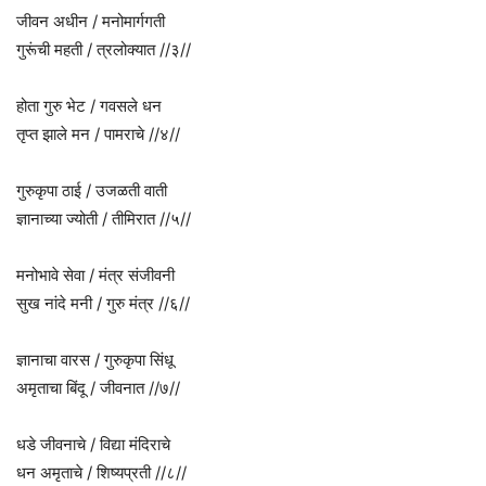
जीवन अधीन / मनोमार्गगती
गुरूंची महती / त्रलोक्यात //३//
होता गुरु भेट / गवसले धन
तृप्त झाले मन / पामराचे //४//
गुरुकृपा ठाई / उजळती वाती
ज्ञानाच्या ज्योती / तीमिरात //५//
मनोभावे सेवा / मंत्र संजीवनी
सुख नांदे मनी / गुरु मंत्र //६//
ज्ञानाचा वारस / गुरुकृपा सिंधू
अमृताचा बिंदू / जीवनात //७//
धडे जीवनाचे / विद्या मंदिराचे
धन अमृताचे / शिष्यप्रती //८//