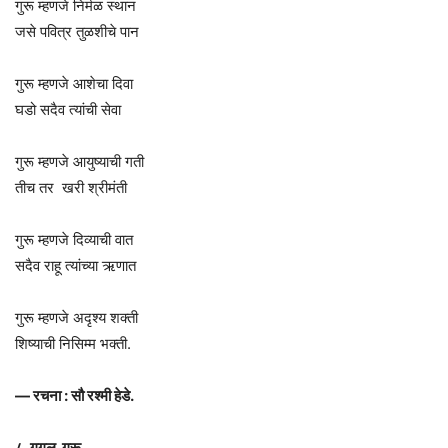
गुरू म्हणजे निर्मळ स्थान
जसे पवित्र तुळशीचे पान
गुरू म्हणजे आशेचा दिवा
घडो सदैव त्यांची सेवा
गुरू म्हणजे आयुष्याची गती
तीच तर खरी श्रीमंती
गुरू म्हणजे दिव्याची वात
सदैव राहू त्यांच्या ऋणात
गुरू म्हणजे अदृश्य शक्ती
शिष्याची निसिम्म भक्ती.
— रचना : सौ रश्मी हेडे.
८. गूगल गुरू