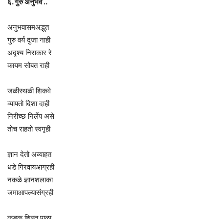
६. गुरु अनुभव ..
अनुभवासमअद्भुत
गुरु वर्य दुजा नाही
अदृश्य निराकार रे
कायम सोबत राही
जळीस्थळी शिकवे
व्यापतो दिशा दाही
निरीच्छ निर्लेप असे
तोच राहतो स्वगृही
ज्ञान देतो अव्याहत
धडे गिरवायआग्रही
नकळे ज्ञानशलाका
जमाआपल्यासंग्रही
कडक शिस्त पाळा