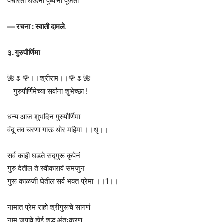
पंचारती घेऊनी पुष्पांनी पूजती
— रचना : स्वाती दामले
.
३. गुरुपौर्णिमा
🌺🌷🌹।।श्रीराम।।🌹🌷🌺
गुरुपौर्णिमेच्या सर्वांना शुभेच्छा !
धन्य आज शुभदिन गुरुपौर्णिमा
वंदू तव चरणा गाऊ थोर महिमा ।।धृ।।
सर्व काही घडते सद्गुरू कृपेनं
गुरु देतील ते स्वीकारावं समजुन
गुरू काळजी घेतील सर्व भक्त प्रेमा ।।1।।
नामांत प्रेम राहो श्रीगुरूंचे सांगणं
नाम जपावे होई शुद्ध अंतःकरण