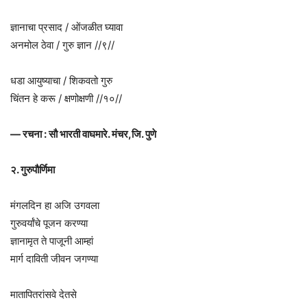
ज्ञानाचा प्रसाद / ओंजळीत घ्यावा
अनमोल ठेवा / गुरु ज्ञान //९//
धडा आयुष्याचा / शिकवतो गुरु
चिंतन हे करू / क्षणोक्षणी //१०//
— रचना : सौ भारती वाघमारे. मंचर,जि. पुणे
२. गुरुपौर्णिमा
मंगलदिन हा अजि उगवला
गुरुवर्यांचे पूजन करण्या
ज्ञानामृत ते पाजूनी आम्हां
मार्ग दाविती जीवन जगण्या
मातापितरांसवे देतसे