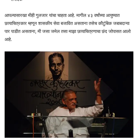
आपल्यासारखा मीही गुलजार यांचा चाहता आहे. मागील ४३ वर्षांच्या आयुष्यात
छायाचित्रकार म्हणून शासकीय सेवा बजावित असताना तसेच कौटुंबिक जबाबदाऱ्या
पार पाडीत असताना, मी जसा जमेल तसा माझा छायाचित्रणाचा छंद जोपासत आलो
आहे.