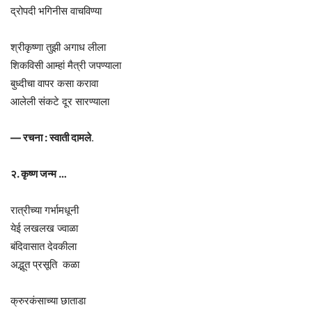
द्रोपदी भगिनीस वाचविण्या
श्रीकृष्णा तुझी अगाध लीला
शिकविसी आम्हां मैत्री जपण्याला
बुध्दीचा वापर कसा करावा
आलेली संकटे दूर सारण्याला
— रचना : स्वाती दामले
.
२. कृष्ण जन्म …
रात्रीच्या गर्भामधूनी
येई लखलख ज्वाळा
बंदिवासात देवकीला
अद्भूत प्रसूति कळा
क्रुरकंसाच्या छाताडा