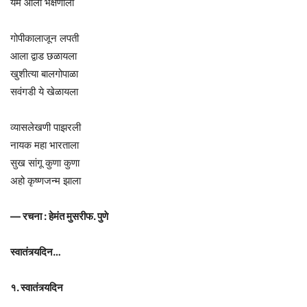
यम आला भक्षणाला
गोपीकालाजून लपती
आला द्वाड छळायला
खुशीत्या बालगोपाळा
सवंगडी ये खेळायला
व्यासलेखणी पाझरली
नायक महा भारताला
सुख सांगू कुणा कुणा
अहो कृष्णजन्म झाला
— रचना : हेमंत मुसरीफ. पुणे
स्वातंत्र्यदिन…
१. स्वातंत्र्यदिन