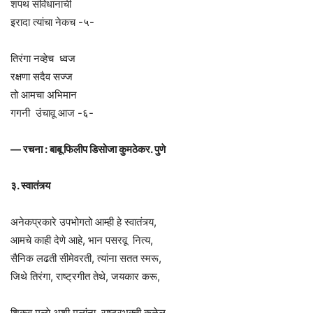
शपथ संविधानाची
इरादा त्यांचा नेकच -५-
तिरंगा नव्हेच ध्वज
रक्षणा सदैव सज्ज
तो आमचा अभिमान
गगनी उंचावू आज -६-
— रचना : बाबू फिलीप डिसोजा कुमठेकर. पुणे
३. स्वातंत्र्य
अनेकप्रकारे उपभोगतो आम्ही हे स्वातंत्र्य,
आमचे काही देणे आहे, भान पसरवू नित्य,
सैनिक लढती सीमेवरती, त्यांना सतत स्मरू,
जिथे तिरंगा, राष्ट्रगीत तेथे, जयकार करू,
शिकवू मूल्ये अशी मुलांना, राष्ट्रभक्ती कळेल,