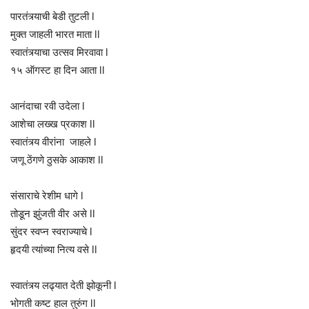
पारतंत्र्याची बेडी तुटली l
मुक्त जाहली भारत माता ll
स्वातंत्र्याचा उत्सव मिरवावा l
१५ ऑगस्ट हा दिन आता ll
आनंदाचा रवी उदेला l
आशेचा लख्ख प्रकाश ll
स्वातंत्र्य वीरांना जाहले l
जणू ठेंगणे ठुसके आकाश ll
संसाराचे रेशीम धागे l
तोडून झुंजती वीर असे ll
सुंदर स्वप्न स्वराज्याचे l
हृदयी त्यांच्या नित्य वसे ll
स्वातंत्र्य लढ्यात देती झोकूनी l
भोगती कष्ट हाल तुरुंग ll