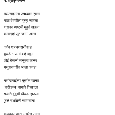
१. श्रीकृष्णजन्म
मध्यरात्रीला उषःकाल झाला
माता देवकीला पुत्र जाहला
श्रावण अष्टमी मुहुर्त गाठला
कारागृही सुत जन्मा आला
वर्षाव श्रावणसरींचा हा
दुधडी भरूनी वाहे यमुना
डोई घेऊनी तान्हुला कान्हा
मथुरानगरीत आला कान्हा
यशोदामाईच्या कुशीत कान्हा
‘श्रीकृष्ण’ नामाने विसावला
गर्जति दुंदुभी चौघडा झडला
फुले उधळिती स्वागताला
बाळकृष्ण आता मथुरेत रमला