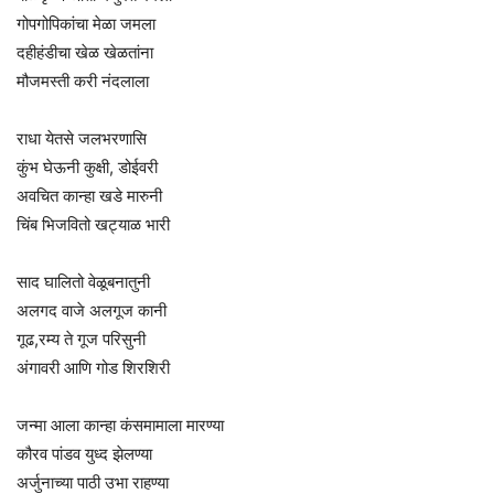
गोपगोपिकांचा मेळा जमला
दहीहंडीचा खेळ खेळतांना
मौजमस्ती करी नंदलाला
राधा येतसे जलभरणासि
कुंभ घेऊनी कुक्षी, डोईवरी
अवचित कान्हा खडे मारुनी
चिंब भिजवितो खट्याळ भारी
साद घालितो वेळूबनातुनी
अलगद वाजे अलगूज कानी
गूढ,रम्य ते गूज परिसुनी
अंगावरी आणि गोड शिरशिरी
जन्मा आला कान्हा कंसमामाला मारण्या
कौरव पांडव युध्द झेलण्या
अर्जुनाच्या पाठी उभा राहण्या