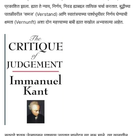
प्रकाशित झाला. ह्यात ते न्याय, निर्णय, निवड ह्याबद्दल तात्विक चर्चा करतात. बुद्धीच्या
पातळीवरील ‘समज’ (Verstand) आणि स्वातंत्र्याच्या पार्श्वभूमीवर निर्णय घेण्याची
क्षमता (Vernunft) अशा दोन महत्त्वाच्या बाबी ह्यात सखोल अभ्यासल्या आहेत.
सतरावे शतक जेव्हापासून पाश्चात्य जगतात ज्ञानोदय युग सुरू झाले. त्या काळातील