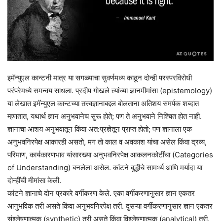
इमॅन्युएल कान्टनी मात्र या सगळ्याचा सुवर्णमध्य काढून दोन्ही परस्परविरोधी
परंपरेमध्ये समन्वय साधला. प्रदीप गोखले त्यांच्या ज्ञानमीमांसा (epistemology)
या लेखात इमॅन्युएल कान्टच्या तत्त्वज्ञानाबद्दल बोलताना अतिशय समर्पक शब्दात
म्हणतात, यथार्थ ज्ञान अनुभवानेच सुरू होते; पण ते अनुभवाने निश्चित होत नाही.
ज्ञानाचा आशय अनुभवातून किंवा अंत:प्रज्ञेतून प्राप्त होतो; पण ज्ञानाला एक
अनुभवनिरपेक्ष आकारही असतो, मग तो काल व अवकाश यांचा असेल किंवा द्रव्य,
परिमाण, कार्यकारणभाव यांसारख्या अनुभवनिरपेक्ष आकलनकोटींचा (Categories
of Understanding) बनलेला असेल. कांटने बुद्धीचे सामर्थ्य आणि मर्यादा या
दोन्हींची मीमांसा केली.
कांटने ज्ञानाचे दोन प्रकारे वर्गीकरण केले. एका वर्गीकरणानुसार ज्ञान एकतर
आनुभविक तरी असते किंवा अनुभवनिरपेक्ष तरी. दुसऱ्या वर्गीकरणानुसार ज्ञान एकतर
संश्लेषणात्मक (synthetic) तरी असते किंवा विश्लेषणात्मक (analytical) तरी.