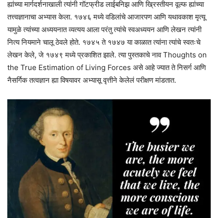
ह्यांच्या मार्गदर्शनाखाली त्यांनी गॉटफ्रीड लाईबनिझ आणि ख्रिस्तीयन वूल्फ ह्यांच्या
तत्त्वज्ञानाचा अभ्यास केला. १७४६ मध्ये वडिलांचे आजारपण आणि यथावकाश मृत्यू
यामुळे त्यांच्या अध्ययनात व्यत्यय आला परंतु त्यांचे स्वअध्ययन आणि लेखन त्यांनी
नित्य नियमाने चालू ठेवले होते. १७४५ ते १७४७ या काळात त्यांना त्यांचे स्वतःचे
लेखन केले, जे १७४९ मध्ये प्रकाशित झाले. त्या पुस्तकाचे नाव Thoughts on
the True Estimation of Living Forces असे आहे ज्यात ते निसर्ग आणि
नैसर्गिक तत्वज्ञान ह्या विषयावर अभ्यासू वृत्तीने केलेलं परीक्षण मांडतात.