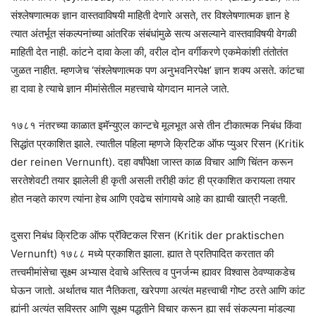
संश्लेषणात्मक ज्ञान वास्तवाविषयी माहिती देणारे असते, तर विश्लेषणात्मक ज्ञान हे
त्यात अंतर्भूत संकल्पनांच्या आंतरिक संबंधांमुळे सत्य असल्याने वास्तवाविषयी वेगळी
माहिती देत नाही. कांटने दावा केला की, वरील दोन वर्गीकरणे एकमेकांशी तंतोतंत
जुळत नाहीत. म्हणजेच ‘संश्लेषणात्मक पण अनुभवनिरपेक्ष’ ज्ञान शक्य असते. कांटचा
हा दावा हे त्याचे ज्ञान मीमांसेतील महत्त्वाचे योगदान मानले जाते.
१७८१ नंतरच्या काळात इमॅन्युएल कान्टचे मूलभूत असे तीन टीकात्मक निबंध किंवा
सिद्धांत प्रकाशित झाले. त्यातील पहिला म्हणजे क्रिटिक ऑफ प्युअर रिसन (Kritik
der reinen Vernunft). दहा वर्षांपेक्षा जास्त काळ विचार आणि चिंतन करून
सरतेशेवटी तयार झालेली ही कृती असली तरीही कांट ही प्रकाशित करायला तयार
होत नव्हते कारण त्यांना हेच आणि एवढेच सांगायचे आहे का ह्याची खात्री नव्हती.
दुसरा निबंध क्रिटिक ऑफ प्रॅक्टिकल रिसन (Kritik der praktischen
Vernunft) १७८८ मध्ये प्रकाशित झाला. ह्यात ते प्रतिपादित करतात की
तत्त्वमीमांसेचा सूक्ष्म अभ्यास देवाचे अस्तित्व व पुनर्जन्म ह्यावर विश्वास ठेवण्याकडेच
घेऊन जातो. अर्थातच यात नैतिकता, खरेपणा अत्यंत महत्त्वाची गोष्ट ठरते आणि कांट
ह्यांनी अत्यंत सविस्तर आणि सूक्ष्म पद्धतीने विचार करून ह्या सर्व संकल्पना मांडल्या