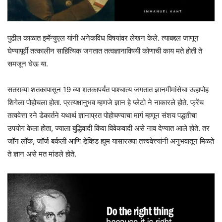
पुढील काळात इमॅन्युएल यांनी अनेकविध विषयांवर लेखन केले. त्याबद्दल जाणून
घेण्यापूर्वी तत्कालीन साहित्यिक जगतात तत्वज्ञानाविषयी कोणाची काय मते होती ते
समजून घेऊ या.
सतराव्या शतकापासून 19 व्या शतकापर्यंत पाश्चात्य जगतात ज्ञानमीमांसेचा ऊहापोह
शिगेला पोहोचला होता. प्रत्यक्षानुभव म्हणजे ज्ञान हे प्लेटो ने नाकारले होते. फ्रेंच
तत्ववेत्ता रने डेकार्तने यथार्थ ज्ञानाप्रत पोहोचण्याचा मार्ग म्हणून संशय पद्धतीचा
उपयोग केला होता, ज्याला बुद्धिवादी किंवा विवेकवादी असे नाव देण्यात आले होते. तर
जॉन लॉक, जॉर्ज बर्कली आणि डेव्हिड ह्यूम यासारख्या तत्त्ववेत्त्यांनी अनुभवातून मिळते
ते ज्ञान असे मत मांडले होते.