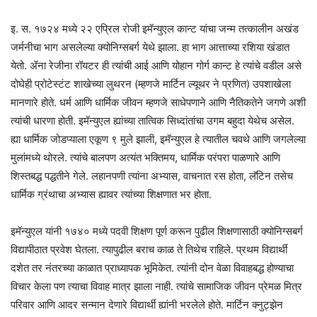
इ. स. १७२४ मध्ये २२ एप्रिल रोजी इमॅन्युएल कान्ट यांचा जन्म तत्कालीन अखंड
जर्मनीचा भाग असलेल्या क्योनिग्सबर्ग येथे झाला. हा भाग आत्ताच्या रशिया खंडात
येतो. ॲना रेजीना रॉयटर ही त्यांची आई आणि योहान गोर्ग कान्ट हे त्यांचे वडील असे
दोघेही प्रोटेस्टंट शाखेच्या लुथरन (म्हणजे मार्टिन ल्यूथर ने प्रणित) उपशाखेला
मानणारे होते. धर्म आणि धार्मिक जीवन म्हणजे साधेपणाने आणि नैतिकतेने जगणे अशी
त्यांची धारणा होती. इमॅन्युएल ह्यांच्या तात्विक सिध्दांतांचा उगम बहुदा येथेच असेल.
ह्या धार्मिक जोडप्याला एकूण ९ मुले झाली, इमॅन्युएल हे त्यातील चवथे आणि जगलेल्या
मुलांमध्ये थोरले. त्यांचे बालपण अत्यंत भक्तिमय, धार्मिक परंपरा पाळणारे आणि
शिस्तबद्ध पद्धतीने गेले. लहानपणी त्यांना अभ्यास, वाचनात रस होता, लॅटिन तसेच
धार्मिक ग्रंथाचा अभ्यास ह्यावर त्यांच्या शिक्षणात भर होता.
इमॅन्युएल यांनी १७४० मध्ये पदवी शिक्षण पूर्ण करून पुढील शिक्षणासाठी क्योनिग्सबर्ग
विद्यापीठात प्रवेश घेतला. त्यापुढील बराच काळ ते तिथेच राहिले. प्रथम विद्यार्थी
दशेत तर नंतरच्या काळात प्राध्यापक भूमिकेत. त्यांनी दोन वेळा विवाहबद्ध होण्याचा
विचार केला पण त्याचा विवाह मात्र झाला नाही. त्यांचे सामाजिक जीवन प्रेमळ मित्र
परिवार आणि आदर सन्मान देणारे विद्यार्थी ह्यांनी भरलेले होते. मार्टिन क्नुट्झेन