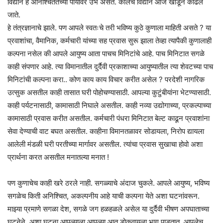
विद्यान हे अनिश्चिततेच्या पायावर उभे असते. कालचे विद्यान आज खोडून काढले
जाते.
हे तंत्रज्ञानाचे झाले. पण आपले स्वतःचे तरी भविष्य कुठे कुणाला माहिती असते ? या
प्रवाशांचा, वैमानिक, कर्मचारी यांच्या सह प्रवास सुरू झाला तेव्हा त्यापैकी कुणालाही
कल्पना नसेल की आपले आयुष्य आता पाचच मिनिटांचे आहे. पाच मिनिटात सगळे
काही संपणार आहे. त्या विमानातील दुर्दैवी प्रकाशाच्या आयुष्यातील त्या शेवटच्या पाच
मिनिटांची कल्पना करा.. कोण काय काय विचार करीत असेल ? परदेशी नागरिक
उत्सुक असतील काही तासात घरी पोहोचण्यासाठी. आपल्या कुटुंबीयांना भेटण्यासाठी.
काही पर्यटनासाठी, कामासाठी निघाले असतील. काही नव्या उद्योगाच्या, प्रकल्पाच्या
कामासाठी प्रवास करीत असतील. कर्मचारी पंधरा मिनिटात बेल्ट काढून प्रवाशांना
सेवा देण्याची वाट बघत असतील. काहीना विमानतळावर सोडायला, निरोप द्यायला
आलेली मंडळी घरी परतीच्या मार्गावर असतील. त्यांचा प्रवास सुखाचा होवो अशा
प्रार्थना करत असतील मनातल्या मनात !
पण कुणाचेच काही खरे ठरले नाही. सगळ्याचे अंदाज चुकले. आपले आयुष्य, भविष्य
सगळेच किती अनिश्चित, अकल्पनीय आहे याची कल्पना येते अशा घटनांवरून.
माझ्या प्रमाणे सगळा देश, सगळे जग हळहळले असेल या दुर्दैवी भीषण अपघाताच्या
घटनेने. अशा घटना आपल्याला आपल्या आत डोकवायला भाग पाडतात. आपलेच