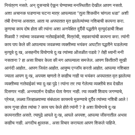
नियंत्रण नसते. अन् दुसऱ्याचे ऐकून घेण्याच्या मनस्थितीत देखील आपण नसतो.
अशा अचानक घडणाऱ्या घटना मात्र आपल्याला “तुला शिकवीन चांगला धडा” अशी
तंबी देणाऱ्या असतात. आता या अपघातात मृत झालेल्यांच्या नशिबाची कल्पना करा.
कुणाचा काय दोष होता की त्यांना अशा अनपेक्षित दुर्दैवी पद्धतीने मृत्युदंडाची शिक्षा
मिळावी ? त्यांच्या जवळच्या नातेवाईकांची, मित्रांची, सहकाऱ्यांची कल्पना करा. त्यांनी
काय पाप केले की आपल्याच जवळच्या व्यक्तीच्या भयंकर अघटीत पद्धतीने घडलेल्या
मृत्यूचे दुःख, असहनीय वियोगाचे दुःख त्यांच्या ओंजळीत पडावे ? तेही ध्यानी मनी
नसताना ? हा असा विचार केला की मग आपल्याला समजेल. आपण कितीतरी सुखी
आनंदी आहोत.. आपण जिवंत आहोत. आयुष्य एन्जॉय करतो आहोत. आपल्या नशिबात
ज्याला आपण दुःख, अपयश म्हणतो ते काहीच नाही या भयंकर अपघातात मृत झालेल्या
व्यक्तीच्या नातेवाईकां च्या दुःखा पुढे ! त्यांना तर त्या गेलेल्या व्यक्तीचे शव देखील
दिसणार नाही. अन्त्यदर्शन देखील घेता येणार नाही. त्या व्यक्ती शिवाय जगण्याचे,
प्रेमळ, लळ्या जिव्हाळ्याच्या संबंधाला कायमचे मुकण्याचे दुर्दैव त्यांच्या नशिबी आले !
काय गुन्हा होता त्यांचा ? काय पाप केले होते त्यांनी ? हे अशा वियोगाचे दुःख
कल्पनातीत असते. त्यापुढे आपले दुःख, आपले अपयश, आपल्या जीवनातील अभाव
काहीच नाही. अगदीच क्षुल्लक.. असा विचार करायला आपण शिकले पाहिजे.