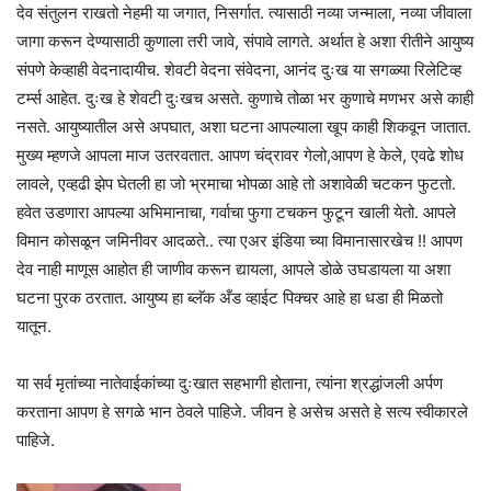
देव संतुलन राखतो नेहमी या जगात, निसर्गात. त्यासाठी नव्या जन्माला, नव्या जीवाला
जागा करून देण्यासाठी कुणाला तरी जावे, संपावे लागते. अर्थात हे अशा रीतीने आयुष्य
संपणे केव्हाही वेदनादायीच. शेवटी वेदना संवेदना, आनंद दुःख या सगळ्या रिलेटिव्ह
टर्म्स आहेत. दुःख हे शेवटी दुःखच असते. कुणाचे तोळा भर कुणाचे मणभर असे काही
नसते. आयुष्यातील असे अपघात, अशा घटना आपल्याला खूप काही शिकवून जातात.
मुख्य म्हणजे आपला माज उतरवतात. आपण चंद्रावर गेलो,आपण हे केले, एवढे शोध
लावले, एव्हढी झेप घेतली हा जो भ्रमाचा भोपळा आहे तो अशावेळी चटकन फुटतो.
हवेत उडणारा आपल्या अभिमानाचा, गर्वाचा फुगा टचकन फुटून खाली येतो. आपले
विमान कोसळून जमिनीवर आदळते.. त्या एअर इंडिया च्या विमानासारखेच !! आपण
देव नाही माणूस आहोत ही जाणीव करून द्यायला, आपले डोळे उघडायला या अशा
घटना पुरक ठरतात. आयुष्य हा ब्लॅक अँड व्हाईट पिक्चर आहे हा धडा ही मिळतो
यातून.
या सर्व मृतांच्या नातेवाईकांच्या दुःखात सहभागी होताना, त्यांना श्रद्धांजली अर्पण
करताना आपण हे सगळे भान ठेवले पाहिजे. जीवन हे असेच असते हे सत्य स्वीकारले
पाहिजे.