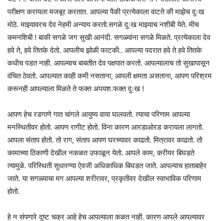
परीक्षण करायला मजबूर करतात. आपल्या पैकी प्रत्येकाला वाटते की माझेच दुःख
मोठे. माझ्यावरच देव नेहमी अन्याय करतो.सगळे दुःख माझ्याच नशीबी येते. मीच
कमनशिबी ! बाकी सगळे जग सुखी आनंदी. सगळ्यांना सगळे मिळते. प्रत्येकाला देव
हवे ते, हवे तितके देतो. आपलीच झोळी फाटकी.. आपल्या पदरात हवे ते हवे तितके
कधीच पडत नाही. आपल्याच बाबतीत देव पक्षपात करतो. आपल्यालाच तो सुखापासून
वंचित ठेवतो. आपल्यात काही कमी नसताना, आपली क्षमता असताना, आपण परिश्रम
करूनही आपल्याला मिळते ते फक्त अपयश.फक्त दुःख !
आपण हेच रडगाणे गात चांगले आयुष्य वाया घालवतो. त्याचा परिणाम आपल्या
मनस्थितीवर होतो. आपण रागीट होतो. विना कारण आरडाओरड करायला लागतो.
आपला संताप होतो. तो राग, संताप आपण घरच्यावर काढतो. मित्रावर काढतो. तो
कामाच्या ठिकाणी देखील नकळत उफाळून येतो. आपले काम, करीयर बिघडते
त्यामुळे. परिस्थिती सुधारण्या ऐवजी अधिकाधिक बिघडत जाते. आपल्याच हाताबाहेर
जाते. या सगळ्याचा मग आपल्या शरीरावर, प्रकृतीवर देखील स्वाभाविक परिणाम
होतो.
हे न संपणारे दुष्ट चक्र आहे हेच आपल्याला कळत नाही. कारण आपले आपल्यावर