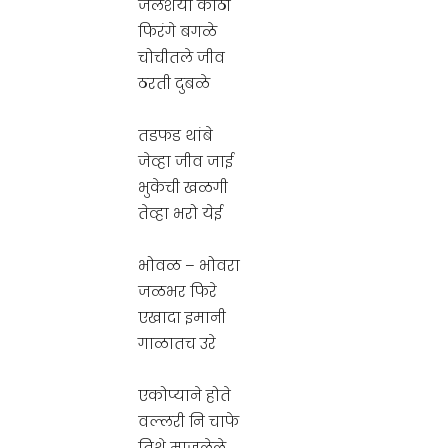
जलशया काठी
फिरंगे बगळे
चोचीतले जीव
ठरती दुबळे
तडफड थांबे
जेव्हा जीव जाई
भुकेची खळगी
तेव्हा भरो येई
भोवळ – भोवरा
जळभर फिरे
एखादा इमानी
गाळातच उरे
एकोप्याने होते
वल्लरी नि चाफे
तिथे माजलेले