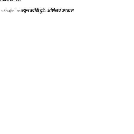
ka Bhujbal
on
न्युज स्टोरी टुडे : अभिनव उपक्रम