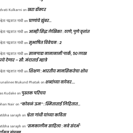
dvati Kulkarni
on
खरा डॉक्टर
श्वेता चंद्रकांत गांधी
on
प्राणांचे झुंबर…
श्वेता चंद्रकांत गांधी
on
आम्ही सिद्ध लेखिका : ठाणे, पुणे वृत्तांत
श्वेता चंद्रकांत गांधी
on
सुभाषित विवेचन : 2
श्वेता चंद्रकांत गांधी
on
सानपाडा नानानानी पार्क, ५० लाख
पये देणार – सौ. मंदाताई म्हात्रे
श्वेता चंद्रकांत गांधी
on
शिक्षण : भारतीय मानसिकतेचा शोध
unalinee Mukund Phatak
on
शब्दांच्या वाटेवर….
las Kudake
on
पुस्तक परिचय
han Nair
on
“कोवळं ऊन” : स्मिताताई लिहितात…
atibha saraph
on
श्वेता गांधी यांच्या कविता
atibha saraph
on
‘समकालीन साहित्य : नवे संदर्भ’
्चासत्र संपन्न