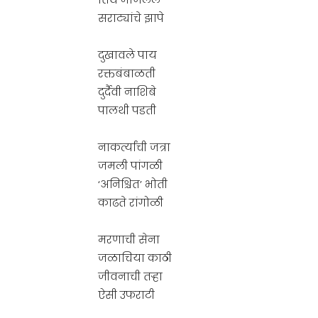
सराट्यांचे झापे
दुखावले पाय
रक्तबंबाळती
दुर्दैवी नाशिबे
पालथी पडती
नाकर्त्यांची जत्रा
जमली पांगळी
‘अनिश्चित’ भोती
काढते रांगोळी
मरणाची सेना
जळाचिया काठी
जीवनाची तऱ्हा
ऐसी उफराटी