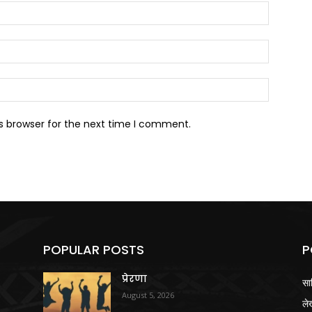
Name:*
Email:*
Website:
s browser for the next time I comment.
POPULAR POSTS
P
प्रेरणा
सा
August 5, 2026
ले