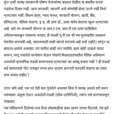
दुंगा अशी स्वच्छ सरकारची घोषणा देणाऱ्यांच्या काळात देखील या बाबतीत फरक
पडलेला दिसत नाही. आज सरकारी, खाजगी असे कोणतेही क्षेत्र उरले नाही जिथे
भ्रष्टाचार नाही. शिक्षण क्षेत्र, न्याय संस्था, सरकारी योजना, खाती, बँक,
हॉस्पिटल्स, पोलिस यंत्रणा, इ ड, सी आय डी…अशा सर्वच क्षेत्रात खुला भ्रष्टाचार
आहे. खरे तर सरकारी योजना या आय ए एस, आय पी एस अशा प्रशिक्षित
अधिकाऱ्याकडून राबवल्या जातात. ही मंडळी यू पी एस सी च्या मुलाखतीत आम्हाला
देशसेवा करायची आहे, समाजासाठी काही चांगले करायचे आहे असे (खोटे) सांगून या
क्षेत्रात आलेले असतात. पण यातील काही जण जातीचे, इतर खोटे दाखले सादर
करून, लागू नसलेले कन्सेशन घेऊन नोकरी मिळवतात!यातील नैतिक अधिष्ठान
असलेली प्रामाणिक मंडळी शासनातला भ्रष्टाचार का थांबवू शकत नाही ? ही मंडळी
सर्व कागदपत्रे नीट तपासून मगच लाभ प्रदान करणारी पारदर्शी यंत्रणा का तयार
करू शकत नाहीत ?
उत्तर सोपे आहे. एक तर तेही यात गुंतलेले असतात किंवा ते स्वच्छ असले तरी वरून
त्यांच्यावर अंकुश ठेऊन असलेली मंडळी (लोक प्रतिनिधी), त्यांना तसे करण्यापासून
रोखतात.
ज्या संविधानाने दिलेल्या भव्य दिव्य लोकशाहीचा डंका आपण जगात पिटवतो, त्या द्वारे