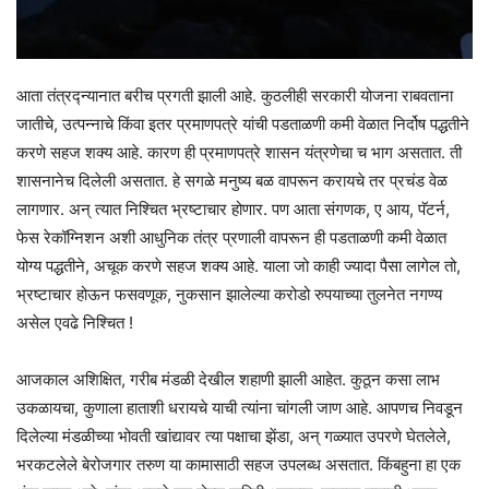
आता तंत्रद्न्यानात बरीच प्रगती झाली आहे. कुठलीही सरकारी योजना राबवताना
जातीचे, उत्पन्नाचे किंवा इतर प्रमाणपत्रे यांची पडताळणी कमी वेळात निर्दोष पद्धतीने
करणे सहज शक्य आहे. कारण ही प्रमाणपत्रे शासन यंत्रणेचा च भाग असतात. ती
शासनानेच दिलेली असतात. हे सगळे मनुष्य बळ वापरून करायचे तर प्रचंड वेळ
लागणार. अन् त्यात निश्चित भ्रष्टाचार होणार. पण आता संगणक, ए आय, पॅटर्न,
फेस रेकॉग्निशन अशी आधुनिक तंत्र प्रणाली वापरून ही पडताळणी कमी वेळात
योग्य पद्धतीने, अचूक करणे सहज शक्य आहे. याला जो काही ज्यादा पैसा लागेल तो,
भ्रष्टाचार होऊन फसवणूक, नुकसान झालेल्या करोडो रुपयाच्या तुलनेत नगण्य
असेल एवढे निश्चित !
आजकाल अशिक्षित, गरीब मंडळी देखील शहाणी झाली आहेत. कुठून कसा लाभ
उकळायचा, कुणाला हाताशी धरायचे याची त्यांना चांगली जाण आहे. आपणच निवडून
दिलेल्या मंडळीच्या भोवती खांद्यावर त्या पक्षाचा झेंडा, अन् गळ्यात उपरणे घेतलेले,
भरकटलेले बेरोजगार तरुण या कामासाठी सहज उपलब्ध असतात. किंबहुना हा एक