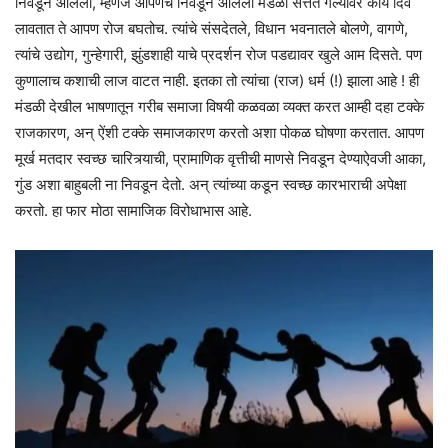
निवडून आलेली, म्हणजे आपणच निवडून आलेली मंडळी सत्तेत गेल्यावर काय दिवे
लावतात ते आपण रोज बघतोच. त्यांचे संसदेतले, विधान भवनातले बोलणे, वागणे,
त्यांचे उद्योग, गुन्हेगारी, झुंडशाही याचे प्रदर्शन रोज पडद्यावर खुले आम दिसते. पण
कुणालाच कशाची लाज वाटत नाही. इतका तो त्यांचा (राज) धर्म (!) झाला आहे ! ही
मंडळी देखील भाषणातून गरीब समाजा विषयी कळवळा व्यक्त करत आम्ही दहा टक्के
राजकारण, अन् ऐंशी टक्के समाजकारण करतो अशा पोकळ घोषणा करतात. आपण
मूर्ख मतदार स्वच्छ चारित्र्याची, प्रामाणिक वृत्तीची माणसे निवडून देण्याऐवजी आका,
गुंड अशा बाहुबली ना निवडून देतो. अन् त्यांच्या कडून स्वच्छ कारभाराची अपेक्षा
करतो. हा फार मोठा सामाजिक विरोधाभास आहे.