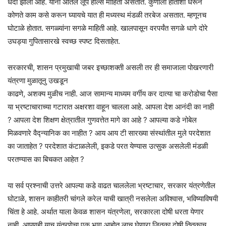
धंदा झाला आहे. यांना आतले लूप होल्स माहिती असतात. कुणाला हाताशी धरून
कोणते काम कसे करून घ्यायचे यात ही मध्यस्थ मंडळी तरबेज असतात. म्हणूनच
घोटाळे होतात. सगळ्यांना सगळे माहिती आहे. खालपासून वरपर्यंत सगळे धागे दोरे
उघड्या गुपितासारखे स्वच्छ स्पष्ट दिसताहेत.
सरकारची, शासन प्रमुखाची जबर इच्छाशक्ती असली तर ही समाजाला पोखरणारी
यंत्रणा मुळातूनु उखडून
काढणे, अशक्य मुळीच नाही. आज सामान्य माध्यम वर्गीय कर दात्या चा करोडोचा पैसा
या भ्रष्टाचाराच्या गटारात अक्षरशा वाहून चालला आहे. आपला देश आनंदी का नाही
? आपला देश शिक्षण क्षेत्रातील गुणवत्तेत मागे का आहे ? आपल्या कडे नोबेल
मिळवणारे वैद्न्यानिक का नाहीत ? आय आय टी सारख्या संस्थांतील मुले परदेशात
का जाताहेत ? परदेशात कंटाळलेली, इकडे परत येण्यास उत्सुक असलेली मंडळी
परतण्यास का बिचकत आहेत ?
या सर्व प्रश्नाची उत्तरे आपल्या कडे वाढत चाललेला भ्रष्टाचार, सरकार यंत्रणेतील
घोटाळे, शासन काहीतरी चांगले करेल याची खात्री नसलेला अविश्वास, भविष्याविषयी
चिंता हे आहे. अर्थात याला केवळ शासन यंत्रणेला, सरकारला दोषी धरता येणार
नाही. आपणही याच यंत्रणेचा एक भाग आहोत.लाच घेणारा जितका दोषी तितकाच