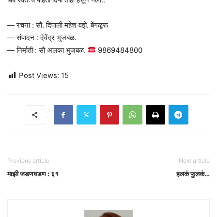
— रचना : सौ. दिपाली महेश वझे. बेंगळूरू
— संपादन : देवेंद्र भुजबळ.
— निर्माती : सौ अलका भुजबळ.
9869484800
Post Views:
15
Previous article
Next article
माझी जडणघडण : ६१
हलकं फुलकं…