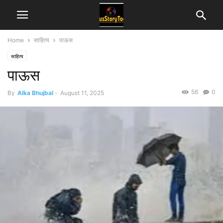
Home
साहित्य
पाऊस
साहित्य
पाऊस
56
0
By
Alka Bhujbal
-
August 11, 2025