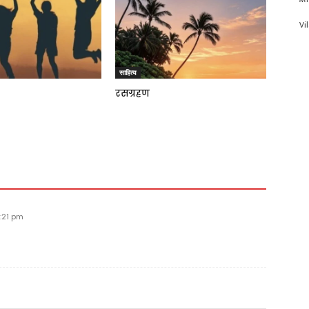
Vi
साहित्य
रसग्रहण
:21 pm