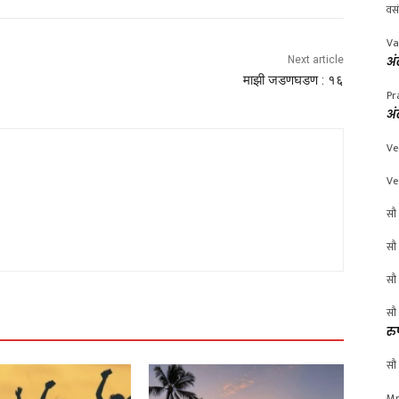
वस
Va
Next article
अं
माझी जडणघडण : १६
Pr
अं
Ve
Ve
सौ 
सौ 
सौ 
सौ 
रु
सौ 
Mr