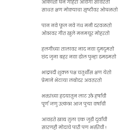
आकाशी घन गहिरा आवेगा सावरतो
साधत क्षण मोक्याचा सृष्टीवर ओघळतो
पान नवे फूल नवे गंध मनी दरवळतो
ओठावर गीत खुले मनमयूर मोहरतो
हलगीच्या तालावर नाद नवा दुमदुमतो
छंद जुना बहर नवा ढोल पुन्हा ढमढमतो
भाद्रपदी शुक्ल पक्ष चतुर्थीस क्षण येतो
प्रेमाने भेटाया लंबोदर अवतरतो
भक्तांच्या ह्रदयातुन लाट उठे हर्षाची
पूर्ण जणु उत्कंठा आज पुर्‍या वर्षाची
आवडते खाद्य तुला एक जुडी दुर्वांची
सारणही मोदाचे पारी पण भक्तीची !