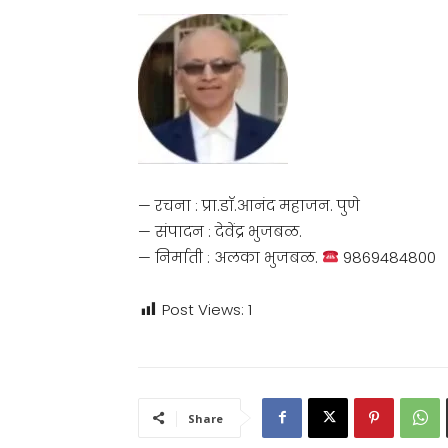
— रचना : प्रा.डाॅ.आनंद महाजन. पुणे
— संपादन : देवेंद्र भुजबळ.
— निर्माती : अलका भुजबळ.
9869484800
Post Views:
1
Share