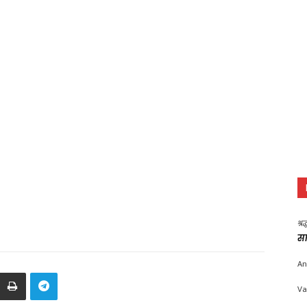
श्र
सा
An
Va