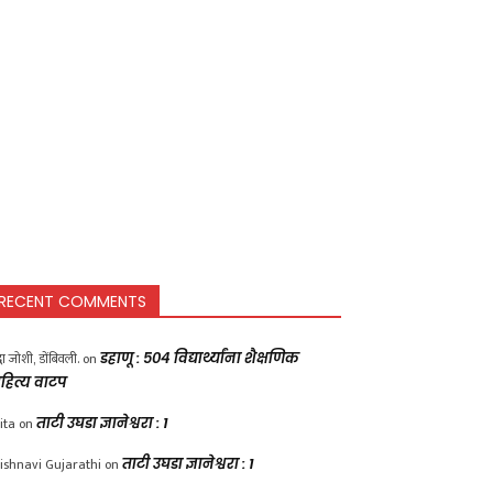
RECENT COMMENTS
द्धा जोशी, डोंबिवली.
on
डहाणू : ५०४ विद्यार्थ्यांना शैक्षणिक
हित्य वाटप
ita
on
ताटी उघडा ज्ञानेश्वरा : 1
ishnavi Gujarathi
on
ताटी उघडा ज्ञानेश्वरा : 1