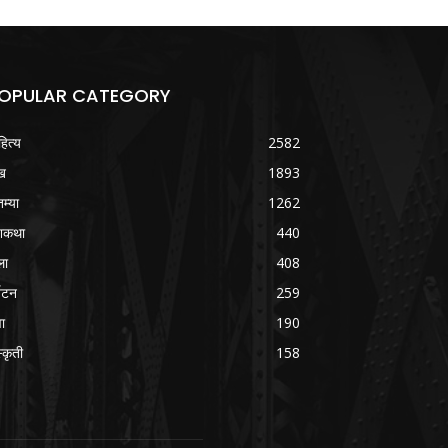
OPULAR CATEGORY
हित्य
2582
ख
1893
तम्या
1262
शकथा
440
ला
408
्यटन
259
वा
190
्कृती
158