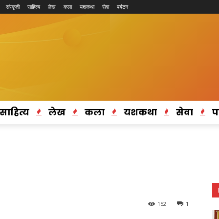
संस्कृती
साहित्य
लेख
कला
यशकथा
सेवा
पर्यटन
साहित्य
लेख
कला
यशकथा
सेवा
प
152
1