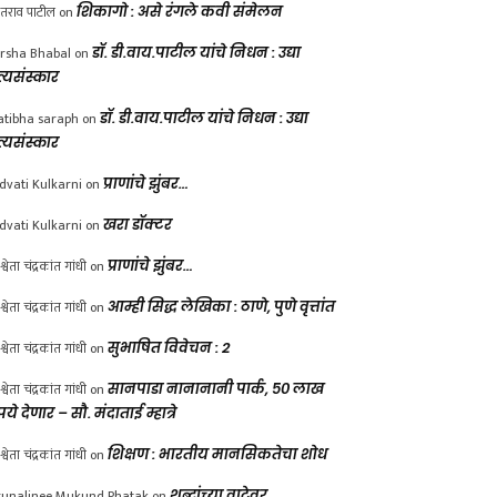
ंतराव पाटील
on
शिकागो : असे रंगले कवी संमेलन
rsha Bhabal
on
डॉ. डी.वाय.पाटील यांचे निधन : उद्या
त्यसंस्कार
atibha saraph
on
डॉ. डी.वाय.पाटील यांचे निधन : उद्या
त्यसंस्कार
dvati Kulkarni
on
प्राणांचे झुंबर…
dvati Kulkarni
on
खरा डॉक्टर
श्वेता चंद्रकांत गांधी
on
प्राणांचे झुंबर…
श्वेता चंद्रकांत गांधी
on
आम्ही सिद्ध लेखिका : ठाणे, पुणे वृत्तांत
श्वेता चंद्रकांत गांधी
on
सुभाषित विवेचन : 2
श्वेता चंद्रकांत गांधी
on
सानपाडा नानानानी पार्क, ५० लाख
पये देणार – सौ. मंदाताई म्हात्रे
श्वेता चंद्रकांत गांधी
on
शिक्षण : भारतीय मानसिकतेचा शोध
unalinee Mukund Phatak
on
शब्दांच्या वाटेवर….