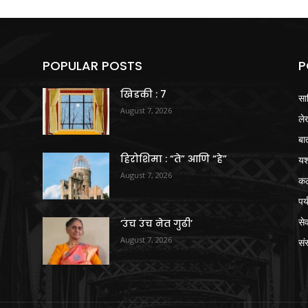
POPULAR POSTS
P
खिडकी : 7
सा
August 7, 2026
ले
बा
हिरोशिमा : “ते” आणि “हे”
य
August 7, 2026
क
पर
से
‘उंच उंच नेत गुढी’
August 7, 2026
संस