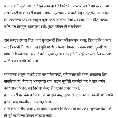
आता माधवी कुठे जाणार ? पुढे काय होतं ? तिचे भोग संपतात का ? ह्या प्रश्नांच्या
उत्तरासाठी ही कादंबरी वाचावी लागेल. प्रत्येक राजाकडे राहून, पुत्राला जन्म देऊन
त्या लहानग्या जिवाला टाकून दुसरीकडे जाताना तिची अवस्था, राग, चीड, सगळं
वर्णन मन हेलावून टाकणारा आहे. पुढचं जीवन ही संघर्षमयच.
दान म्हणून देणारा पिता, एका पुत्रासाठी तिला स्वीकारणारे राजा, तिला गृहीत धरून
चार ठिकाणी विकणारे गालव मुनि आणि आपल्या शिष्यास अशक्य अशी गुरुदक्षिणा
मागणारे विश्वामित्र. हे सारं वर्णन पुरुष प्रधान संस्कृतीने स्त्रीवर लादलेले धर्मपाश
आणि बंधन दर्शविणारे आहे.
राजकन्या असून माधवी एका वारांगनेसारखी, गणिकेसारखी रहात असताना तिचे
मानसिक द्वंद्व, तिचा न आवरणारा राग, गालव मुनींशी घातलेले वाद हे सारं वर्णन
काळजाला भिडतं. कादंबरीचा शेवट ही चटका लावून जातो.
ही कादंबरी प्रत्येक वेळेस घटनेच्या दोन बाजू दाखवते. एक घटना घडली तशी आणि
दुसरी बाजू माधवीचं मन जाणून घेणारी.
लेखिकेने सारीच कथा अशा काही पध्दतीने लिहिली आहे की एकदा सुरुवात केली की
ती पूर्ण संपविल्या शिवाय सोडवत नाही.