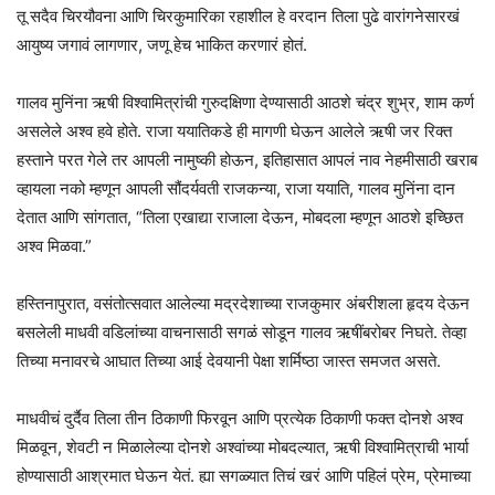
तू सदैव चिरयौवना आणि चिरकुमारिका रहाशील हे वरदान तिला पुढे वारांगनेसारखं
आयुष्य जगावं लागणार, जणू हेच भाकित करणारं होतं.
गालव मुनिंना ऋषी विश्वामित्रांची गुरुदक्षिणा देण्यासाठी आठशे चंद्र शुभ्र, शाम कर्ण
असलेले अश्व हवे होते. राजा ययातिकडे ही मागणी घेऊन आलेले ऋषी जर रिक्त
हस्ताने परत गेले तर आपली नामुष्की होऊन, इतिहासात आपलं नाव नेहमीसाठी खराब
व्हायला नको म्हणून आपली सौंदर्यवती राजकन्या, राजा ययाति, गालव मुनिंना दान
देतात आणि सांगतात, “तिला एखाद्या राजाला देऊन, मोबदला म्हणून आठशे इच्छित
अश्व मिळवा.”
हस्तिनापुरात, वसंतोत्सवात आलेल्या मद्रदेशाच्या राजकुमार अंबरीशला हृदय देऊन
बसलेली माधवी वडिलांच्या वाचनासाठी सगळं सोडून गालव ऋषींबरोबर निघते. तेव्हा
तिच्या मनावरचे आघात तिच्या आई देवयानी पेक्षा शर्मिष्ठा जास्त समजत असते.
माधवीचं दुर्दैव तिला तीन ठिकाणी फिरवून आणि प्रत्येक ठिकाणी फक्त दोनशे अश्व
मिळवून, शेवटी न मिळालेल्या दोनशे अश्वांच्या मोबदल्यात, ऋषी विश्वामित्राची भार्या
होण्यासाठी आश्रमात घेऊन येतं. ह्या सगळ्यात तिचं खरं आणि पहिलं प्रेम, प्रेमाच्या