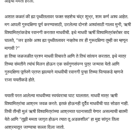
आईची ममता हरली.
अशात कळतं की ह्या पृथ्वीतलावर फक्त सहशेच चंद्र शुभ्र, शाम कर्ण अश्व आहेत.
मग आपली गुरुदक्षिणा पूर्ण करण्यासाठी, उरलेल्या दोनशे अश्वांसाठी गालव मुनी, ऋषी
विश्वामित्रांकडेच रवानगी करतात माधवीची. इथे माधवी ऋषीं विश्वामित्रांबरोबर वाद
घालते, “जर इतके अश्व ह्या पृथ्वीतलावर नव्हतेच तर ही गुरूदक्षिणा तुम्ही का म्हणून
मागावी ?”
हा तिचा जळजळीत प्रश्न माधवी विचारते आणि ते तिचं सांत्वन करतात. इथे मात्र
तिच्या संमतीने त्यांचं मिलन होऊन एक सर्वगुणसंपन्न पुत्र जन्मास येतो आणि
गुरुदक्षिणा पूर्णपणे प्राप्त झाल्याने माधवीची रवानगी पुन्हा तिच्या पित्याकडे म्हणजे
राजा ययतीकडे होते.
ययाती परत आलेल्या माधवीच्या स्वयंवराचा घाट घालतात. माधवी मात्र ऋषी
विश्वामित्रांचा आश्रम जवळ करते. इतकं होऊनही दुर्दैव माधवीची पाठ सोडत नाही.
तिची तीन्ही मुलं ऋषी विश्वामित्रांच्या आश्रमात पठनासाठी येणार असल्याची बातमी
येते आणि “तुझी ममता जागृत होऊन त्यात तू अडकशील” हा मुद्दा सांगून तिला
आश्रमातून जाण्याचा सल्ला दिला जातो.