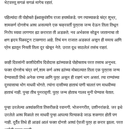
भेटवस्तू सगळं सगळं मागेच रहातं.
पहिल्यांदा ती पोहोचते ईक्ष्वाकुवंशीय राजा हयर्श्वकडे. पण त्याच्याकडे चंद्र शुभ्र,
शामकर्ण दोनशेच अश्व असल्याने एक चक्रवर्ती पुत्रास जन्म देऊन तिला तिथून
निरोप घ्यावा लागणार ह्या करारात ती अडकते. नव अर्भकास सोडून जातानाचा तो
क्षण हृदय पिळवटून टाकणारा आहे. तिचं मन राजात अडकलं असून ही ममत्व आणि
प्रेम ह्यातून नियती तिला दूर खेचून नेते. उरात दूध साठलेलं तसंच राहतं.
काही दिवसांनी काशीदेशीय दिवोदास ह्यांच्याकडे पोहोचताच परत तसाच अनुभव.
फक्त दोनशेच चंद्र वर्ण,शाम कर्ण अश्व ह्यांच्या मोबदल्यात तिला एक पुत्रास जन्म
देण्यासाठी तिथे अनेक राण्या आणि पुत्र असून ही राहणं भाग असतं. त्या राण्यांच्या
दुस्वासाचा भोग माधवी भोगते. त्यांना दासीच्या हाताचं पाणी चालतं पण माधवीच्या
हाताचं नाही. पुन्हा तीच पुनरावृत्ती. पुत्र जन्म होताच गालव मुनी घेण्यास येतात.
पुन्हा उरलेल्या अश्वांकरिता तिसरीकडे रवानगी. भोजनगरीत, उशीनरांकडे. जर इथे
उरलेले अश्व मिळाले तर माधवी पुन्हा आपल्या पित्याकडे जाऊ शकणार होती पण
नाही. दुर्दैव तिथे ही आडवं आलं फक्त दोनशे अश्वां ऐवजी पुत्र हा करार झाला. परत