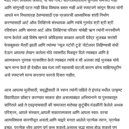
मोठा त्याग लपलेला असतो, या सर्व गोष्टी सांगितल्याशिवाय कुणाला समजत नाही
आणि सांगूनही पटत नाही किंवा विश्वास बसत नाही असे स्पष्टपणे सांगून शिल्पा यांनी
आपले मन स्थितप्रज्ञ ठेवण्यासाठी एक प्रकारची आध्यात्मिक शांती निर्माण
करण्यासाठी आर्ट ऑफ लिव्हिंगचे संस्थापक आणि त्यांचे गुरुदेव श्री श्री श्री
रविशंकर आणि समस्त आर्ट ऑफ लिव्हिंगचा परिवार यांचेही ऋण त्यांनी मनस्वीपणे
मान्य केलेले आहे विशेष म्हणजे कोविडच्या काळात आपली देवेंद्र भुजबळ सरांशी
फेसबुकवर मैत्री झाली आणि त्यांच्या ‘न्यूज स्टोरी टूडे’ पोर्टलवर लिहिण्याची संधी
देऊन आपल्या लेखन कलेला मोठे व्यासपीठ मिळवून दिले त्याबद्दल आणि हे
आत्मकथन पुस्तक प्रकाशित केले त्याबद्दल त्यांचे व सौ अलका ताई भुजबळ यांचे
ऋण मान्य केले ही देखील बाब मला तरी महत्वाची वाटली.कारण बरेच साहित्यधुरीण
असे स्पष्टपणे मान्य करताना फारसे दिसत नाहीत.
आज आपल्या मुलीसाठी, समृद्धीसाठी जे स्वप्न त्यांनी पाहिले ते इंग्लंड मधील उत्कृष्ट
विद्यापीठात डॉक्टर करण्यात साकार होत असल्याबद्दल अभिमानाने या पुस्तकातून
सांगितले आहे ते एवढ्याचसाठी की समाजात मातेसह कुटुंबीय मंडळींनी केलेले अथक
परिश्रम, आपले संस्कार,आपली सकारात्मकता आणि आपला स्वतः वरचा
आत्मविश्वास कारणीभूत असतो.आणि याद्वारे मनात आलेले प्रत्येक स्वप्न, प्रत्येक
इच्छा, प्रत्येक ध्येय आपण पूर्ण करू शकतो.असाध्य सुद्धा साध्य होऊ शकतो पण