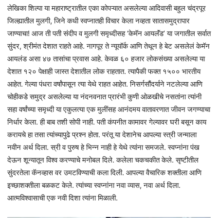
लेखिका शिल्पा या महाराष्ट्रातील एका कोपऱ्यात असलेल्या आदिवासी बहुल चंद्रपूर
जिल्ह्यातील मुलगी, जिने कधी स्वप्नातही विचार केला नव्हता सातासमुद्रापार
जाण्याचा! आज ती पती संदीप व मुलगी समृध्दीसह ‘केमॅन आयलॅंड’ या जगातील सर्वात
सुंदर, श्रीमंत देशात राहते आहे. नागपूर ते न्यूयॉर्क आणि तेथून हे बेट असलेलं केमॅन
आयलंड असा ४७ तासांचा प्रवास आहे. केवळ ६० हजार लोकसंख्या असलेल्या या
देशात १२० पेक्षाही जास्त देशातील लोक राहतात. त्यापैकी फक्त १५०० भारतीय
आहेत. गेल्या पंधरा वर्षांपासून त्या येथे राहत आहेत. निसर्गसौंदर्याने नटलेल्या आणि
चोहीकडे समुद्र असलेल्या या नंदनवनात प्रारंभी कुणी ओळखीचे नसतांना त्यांनी
सहा वर्षांच्या समृध्दी या एकुलत्या एक मुलींसह आनंदमय वातावरणात जीवन जगण्याचा
निर्धार केला. ही बाब तशी सोपी नाही. पती कंपनीत कामावर गेल्यावर घरी बसून काय
करायचे हा तसा त्यांच्यापुढे प्रश्न होता. परंतू या देशानेच आपल्या स्त्री जन्माला
नवीन अर्थ दिला. स्री व पुरुष हे भिन्न नाही हे येथे त्यांना समजले. स्वप्नांना पंख
देऊन शून्यातून विश्व करण्याचे मनोबल दिले. कलेला चकचकीत केले. सृष्टीतील
सुंदरतेला कॅनव्हास वर उमटविण्याची कला दिली. आपल्या वैचारिक शक्तीला आणि
इच्छाशक्तीला बळकट केले. त्यांच्या स्वप्नांना नवा व्यास, नवा अर्थ दिला.
आत्मविश्वासाची एक नवी दिशा त्यांना मिळाली.