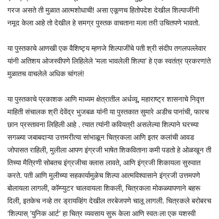
गरज असते ती मुळात आत्मशोधाची! असा एकूणच हितोपदेश देखील शिल्पाजींनी
नमूद केला आहे तो देखील हे समग्र पुस्तक वाचताना मला तरी उचितपणे भावतो.
या पुस्तकाचे आणखी एक वैशिष्ट्य म्हणजे शिल्पाजींचे पती श्री संदीप तगलपल्लेवार
यांनी अतिशय ओजस्वीपणे लिहिलेले ‘मला भावलेली शिल्पा’ हे एक स्वतंत्र प्रकरण!ते
मुळातच वाचलेले अधिक चांगलं!
या पुस्तकाचे प्रकाशक आणि माध्यम क्षेत्रातील अर्धव्यू, महाराष्ट्र शासनाचे निवृत्त
माहिती संचालक श्री देवेंद्र भुजबळ यांनी या पुस्तकात सुमारे अडीच पानांची, फारच
छान प्रस्तावना लिहिली आहे . त्यात त्यांनी कवियत्री असलेल्या शिल्पाने घरच्या
सगळ्या जबाबदाऱ्या उत्तमरीत्या सांभाळून चित्रकला आणि इतर कलांची आवड
जोपासत राहिली, मुलीला आपण इंग्रजी भाषेत शिकविताना कमी पडतो हे ओळखून ती
तिच्या मैत्रिणी सोबतच इंग्रजीचा क्लास लावते, आणि इंग्रजी शिकायला सुरुवात
करते. पती आणि मुलीच्या सहकार्यामुळेच शिल्पा आत्मविश्वासाने इंग्रजी उत्तमपणे
बोलायला लागली, कॉम्प्युटर चालवायला शिकली, चित्रकला मोकळ्यापणाने बहरू
दिली, इतकेच नव्हे तर ड्रायव्हिंग देखील तरबेजपणे चालू लागली. चित्रकले बरोबरच
‘शिल्पास् ‘युनिक आर्ट’ हा चित्र व्यवसाय सुरू केला आणि स्वतःला एक यशस्वी