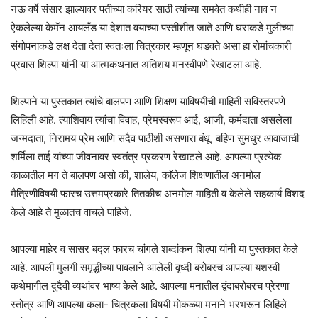
नऊ वर्षे संसार झाल्यावर पतीच्या करियर साठी त्यांच्या समवेत कधीही नाव न
ऐकलेल्या केमॅन आयलँड या देशात वयाच्या पस्तीशीत जाते आणि घराकडे मुलीच्या
संगोपनाकडे लक्ष देता देता स्वतःला चित्रकार म्हणून घडवते असा हा रोमांचकारी
प्रवास शिल्पा यांनी या आत्मकथनात अतिशय मनस्वीपणे रेखाटला आहे.
शिल्पाने या पुस्तकात त्यांचे बालपण आणि शिक्षण याविषयीची माहिती सविस्तरपणे
लिहिली आहे. त्याशिवाय त्यांचा विवाह, प्रेमस्वरूप आई, आजी, कर्मदाता असलेला
जन्मदाता, निरामय प्रेम आणि सदैव पाठीशी असणारा बंधू, बहिण सुमधुर आवाजाची
शर्मिला ताई यांच्या जीवनावर स्वतंत्र प्रकरण रेखाटले आहे. आपल्या प्रत्येक
काळातील मग ते बालपण असो की, शालेय, काॅलेज शिक्षणातील अनमोल
मैत्रिणीविषयी फारच उत्तमप्रकारे तितकीच अनमोल माहिती व केलेले सहकार्य विशद
केले आहे ते मुळातच वाचले पाहिजे.
आपल्या माहेर व सासर बद्ल फारच चांगले शब्दांकन शिल्पा यांनी या पुस्तकात केले
आहे. आपली मुलगी समृद्धीच्या पावलाने आलेली वृध्दी बरोबरच आपल्या यशस्वी
कथेमागील दुदैवी व्यथांवर भाष्य केले आहे. आपल्या मनातील द्वंदाबरोबरच प्रेरणा
स्तोत्र आणि आपल्या कला- चित्रकला विषयी मोकळ्या मनाने भरभरून लिहिले