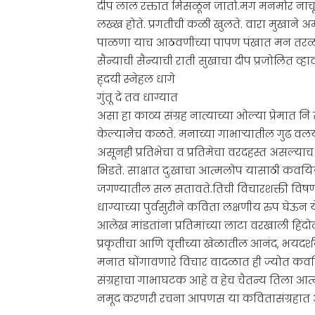
दीप लाल रक्तात मिसळून जातो.मग मनमोर नाचू ला
लख्ख होते. प्रगतीची कळी खुलते. वारा मुखाने अ
पाळणा याच आठवणीच्या पापण पंखात मन तरळत 
सैन्याची सैन्याची राती सुखाचा दीप प्रजोलित व्हा
ह्दयी स्नेहल धागे
गुंतू दे तव धाग्यात
असा हा काव्य संग्रह नात्याच्या ओल्या प्रेमात
केल्यानेच कळते. मनाच्या गाभाऱ्यातील गुढ वलय
असूनही प्रतिभेचा व प्रतिमेचा वरदहस्त असल्य
भिडते. साक्षात दु:खाचा आत्मलोप यासाठी कवयित
जगण्यातील सल सतावते.तिची विचारशक्ती विषण्ण 
धाग्याच्या पुर्वसुरीने कविता लक्षणीय रुप 
आलेख मांडतांना प्रतिमांच्या लाटा वरखाली हिं
प्रकृतीचा आणि वृत्तीच्या खेळातील आनंद, भय
मनात घोंगावणारे विचार वादळात ही ज्योत कवयित
संग्रहाचा गाभाघटक आहे व हेच चैतन्य तिला आत
नमूद करणरी रचना आपणस या कवितासंग्रहात 