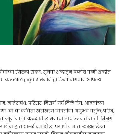
िवांच्या रंगछटा सहज, सूचक शब्दातून कमीत कमी शब्दांत
ांचा कल्लोळ हळुवार मनाने हाफिजा बागवान आपल्या
, नातेसबंध, परिसर, निसर्ग, गर्द निळे मेघ, आठवांच्या
णा-या या कविता खरोखरच वाचतांना अनुभव वर्तुळ, परिघ,
 रंगात रगूंन जातो. कळ्यातील मनाचा भाव उमजत जातो. निसर्ग
मायेचा हात बासरीच्या बोला प्रमाणे मनात स्वस्वर छेडत