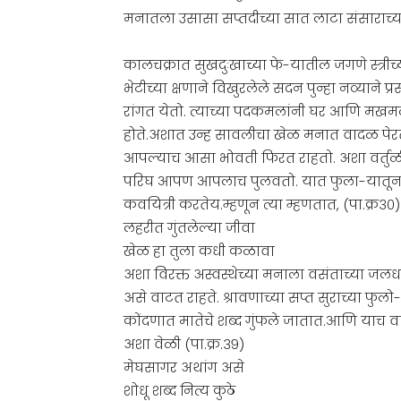
मनातला उसासा सप्तदीच्या सात लाटा संसाराच्य
कालचक्रात सुखदुःखाच्या फे-यातील जगणे स्त्रीच्
भेटीच्या क्षणाने विखुरलेले सदन पुन्हा नव्यान
रांगत येतो. त्याच्या पदकमलांनी घर आणि मखमली
होते.अशात उन्ह सावलीचा खेळ मनात वादळ पेरत 
आपल्याच आसा भोवती फिरत राहतो. अशा वर्तुळ
परिघ आपण आपलाच पुलवतो. यात फुला-यातून गु
कवयित्री करतेय.म्हणून त्या म्हणतात, (पा.क्र३०)
लहरीत गुंतलेल्या जीवा
खेळ हा तुला कधी कळावा
अशा विरक्त अस्वस्थेच्या मनाला वसंताच्या जल
असे वाटत राहते. श्रावणाच्या सप्त सुराच्या फु
कोंदणात मातेचे शब्द गुंफले जातात.आणि याच वाट
अशा वेळी (पा.क्र.३९)
मेघसागर अथांग असे
शोधू शब्द नित्य कुठे