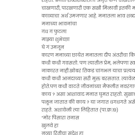
राहतो. प्रेमळ शब्दांशब्दातला अमृत कण चाखतां
चाखणारी, पारखणारी एक सखी मिळावी इतकी मा
काव्याचा अर्थ उमजणार आहे. मनातला भाव शब्द र
मनाच्या भावनांचा
गंध गं फुटला
माझ्या शुभेच्छा
घे गं उमजून
कारण मनाच्या छायेत मनातला दीप अंतरीचा किण
कधी कधी गवसतो. पण त्यातील प्रेम, भलेपणा स्वत्
नाकारत नाही.खोबरं तिकडं चांगभलं याचा प्रत्
कधी कधी आनंदाच्या सरी मुक्त बरसतात. त्यावेळी
होते.पण कधी वाटते जीवनांच्या मैफलीत नवरंगाच
काय ? असा आशावाद मनात घुमत राहतो. सुखा
पळून जातात की काय ? या जगात धगधगते असे अ
राहते. अशावेळी त्या लिहितात (पा.क्र.१९)
“मोर पिसारा तनास
खुलवे हा
नव्या रितीचा संदेश हा