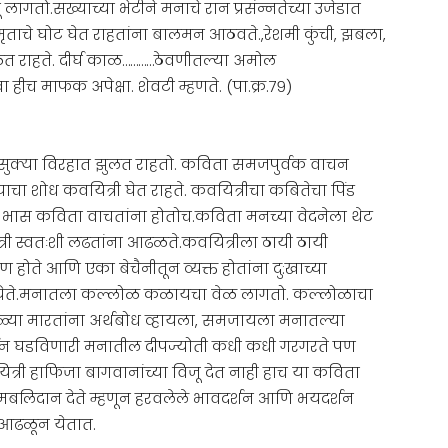
गतो.सख्याच्या भेटीने मनाचे रान प्रसंन्नतेच्या उजेडात
मृताचे घोट घेत राहतांना बालमन आठवते.,रेशमी कुंची, झबला,
राहते. दीर्घ काळ…………ठेवणीतल्या अमोल
वा हीच माफक अपेक्षा. शेवटी म्हणते. (पा.क्र.७९)
 नि सुक्या विरहात झुलत राहतो. कविता समजपुर्वक वाचन
ाचा शोध कवयित्री घेत राहते. कवयित्रीचा कबितेचा पिंड
ाच भास कविता वाचतांना होतोच.कविता मनच्या वेदनेला थेट
्री स्वतःशी लढतांना आढळते.कवयित्रीला ठायी ठायी
होते आणि एका बेचैनीतून व्यक्त होतांना दु:खाच्या
घेऊन येते.मनातला कल्लोळ कळायचा वेळ लागतो. कल्लोळाचा
दोळ्या मारतांना अर्थबोध व्हायला, समजायला मनातल्या
दर्शन घडविणारी मनातील दीपज्योती कधी कधी गरगरते पण
्री हाफिजा बागवानांच्या विजू देत नाही हाच या कविता
्मबलिदान देते म्हणून हरवलेले भावदर्शन आणि भयदर्शन
आढळून येतात.