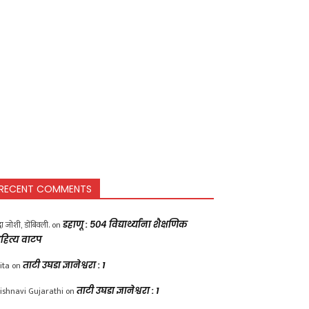
RECENT COMMENTS
द्धा जोशी, डोंबिवली.
on
डहाणू : ५०४ विद्यार्थ्यांना शैक्षणिक
हित्य वाटप
ita
on
ताटी उघडा ज्ञानेश्वरा : 1
ishnavi Gujarathi
on
ताटी उघडा ज्ञानेश्वरा : 1