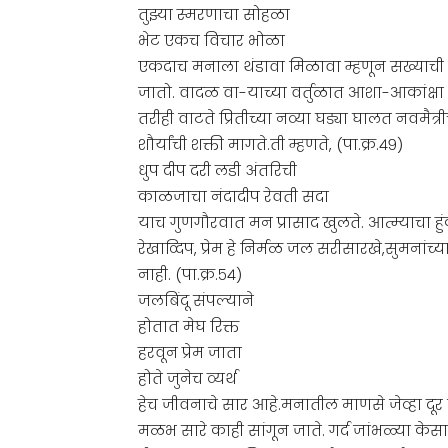
तुझ्या स्मरणाचा सोहळा
भेट एकच विचार भोळा
एकदाच मनाला थंडावा मिळावा म्हणून सख्याची भे
जातो. वादळ वा-याच्या वर्तुळात आशा-आकांक्षा 
तरीही वाटते प्रितीच्या नव्या घड्या घालत नवमैत्र
शौर्यांची शक्ती मागते.ती म्हणते, (पा.क्र.४९)
धुप दीप दरी लडी अंतरिची
काळजाचा नंदादीप रेवती सदा
याच गुणगौरवात मन प्रासाद खुलते. आत्म्याचा हु
रेखाव्दिप, प्रेम हे निर्मळ जल सरीसारखे,सुमनांच
नाही. (पा.क्र.५४)
जलबिंदू संपल्याने
होतात मेघ रिक्त
हरवून प्रेम जाता
होते जुनेच व्यर्थ
हेच जीवनाचे सार आहे.मनातील माणसे जेव्हा दूर
मळभ सारे काही सांगून जाते. गर्द जांभळ्या के