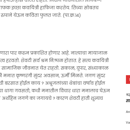
ना हर्षोउल्हास वाटत राहतो. निदान जीवनातील ज्ञानकण
फक इच्छा कवयित्री हाफिजा करतेय. तिच्या सोबतच
ुपाने येऊन कविता फुलत जाते. (पा.क्र.१४)
ारा पार करुन प्रकाशित होणार आहे. नात्याचा मायाजाळ
व हरवतो. शेवटी सर्व श्रम नि:ष्पळ होतात. हे सत्य कवयित्री
यय सामाजिक जीवनात येत राहतो. सकाळ, दुपार, संध्याकाळ
 मनात कृष्णरंगी सुंदर अवसान, ऊर्मी मिळते. जगणं सुंदर
ी बरसात होईल काय ? अश्रूजलांच्या थेबांचा वर्षाव होईल
चा धागा गवसतो, कधी मनातील विचार धारा मनालाच घेऊन
श्र
र्थहिन जगणे का जगायचे ? कारण शेवटी हाती शून्यच
सा
An
Va