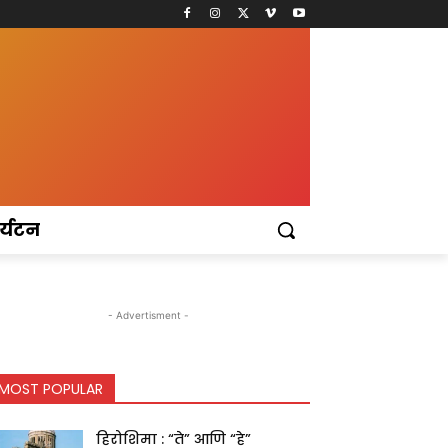
र्यटन
- Advertisment -
MOST POPULAR
हिरोशिमा : “ते” आणि “हे”