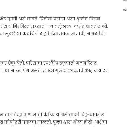
Vi
ट व्हावी असे वाटते. प्रितीचा पसारा असा धुळीत विरून
अशाच भिरभिरत राहतात. मन वर्तुळाच्या कक्षेत धावत राहते.
ीचा सुर छेडत कवयित्री राहते. देवाजवळ ज्ञानाची, साक्षरतेची,
ंकार ऐकू येतो. परिसाचा स्पर्शदीप खुलवतो मनमंदिरात
्या गंधा सारखे प्रेम असते. त्याला गुलाब काट्याचे काहीच वाटत
 जातात तेव्हा प्राण जातो की काय असे वाटते. चेह-यावरील
सात कोणीतरी काजवा माळतो. पुन्हा श्वास ओला होतो. आशेचा