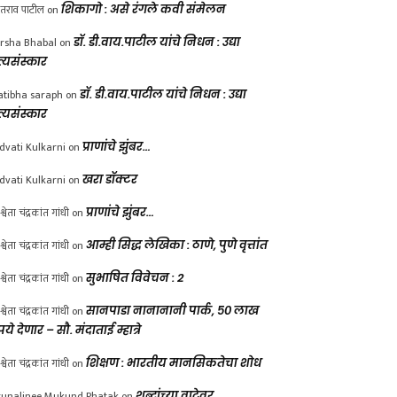
ंतराव पाटील
on
शिकागो : असे रंगले कवी संमेलन
rsha Bhabal
on
डॉ. डी.वाय.पाटील यांचे निधन : उद्या
त्यसंस्कार
atibha saraph
on
डॉ. डी.वाय.पाटील यांचे निधन : उद्या
त्यसंस्कार
dvati Kulkarni
on
प्राणांचे झुंबर…
dvati Kulkarni
on
खरा डॉक्टर
श्वेता चंद्रकांत गांधी
on
प्राणांचे झुंबर…
श्वेता चंद्रकांत गांधी
on
आम्ही सिद्ध लेखिका : ठाणे, पुणे वृत्तांत
श्वेता चंद्रकांत गांधी
on
सुभाषित विवेचन : 2
श्वेता चंद्रकांत गांधी
on
सानपाडा नानानानी पार्क, ५० लाख
पये देणार – सौ. मंदाताई म्हात्रे
श्वेता चंद्रकांत गांधी
on
शिक्षण : भारतीय मानसिकतेचा शोध
unalinee Mukund Phatak
on
शब्दांच्या वाटेवर….