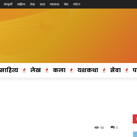
संस्कृती
साहित्य
लेख
कला
यशकथा
सेवा
पर्यटन
साहित्य
लेख
कला
यशकथा
सेवा
प
60
0