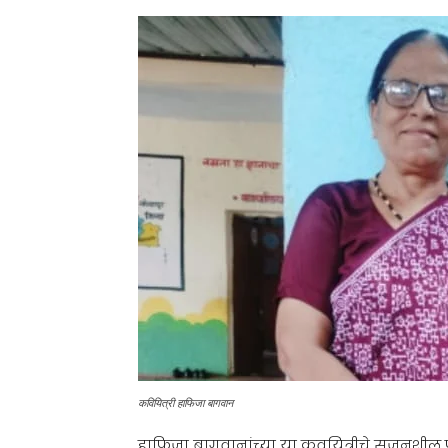
कवियित्री हाफिजा बागवान
हाफिजा बागवानांच्या या कवयित्रीचे सृजनशील