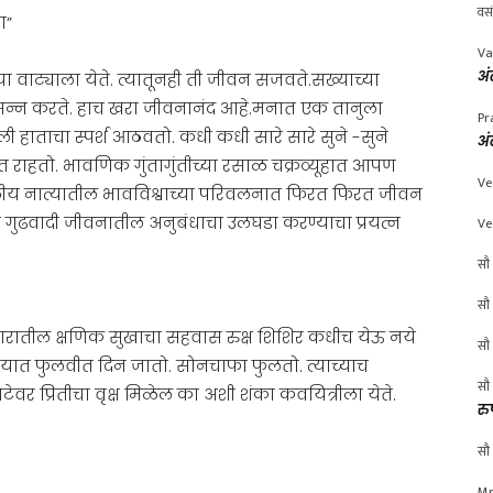
वस
ा”
Va
अं
या वाट्याला येते. त्यातूनही ती जीवन सजवते.सख्याच्या
े प्रसन्न करते. हाच खरा जीवनानंद आहे.मनात एक तानुला
Pr
 हाताचा स्पर्श आठवतो. कधी कधी सारे सारे सुने -सुने
अं
राहतो. भावणिक गुंतागुंतीच्या रसाळ चक्रव्यूहात आपण
Ve
ीय नात्यातील भावविश्वाच्या परिवलनात फिरत फिरत जीवन
ढवादी जीवनातील अनुबंधाचा उलघडा करण्याचा प्रयत्न
Ve
सौ 
सौ 
धारातील क्षणिक सुखाचा सहवास रुक्ष शिशिर कधीच येऊ नये
सौ 
लो-यात फुलवीत दिन जातो. सोनचाफा फुलतो. त्याच्याच
सौ 
ेवर प्रितीचा वृक्ष मिळेल का अशी शंका कवयित्रीला येते.
रु
सौ 
Mr