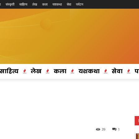
ा
संस्कृती
साहित्य
लेख
कला
यशकथा
सेवा
पर्यटन
साहित्य
लेख
कला
यशकथा
सेवा
प
39
1