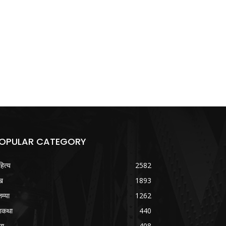
OPULAR CATEGORY
हित्य
2582
ख
1893
तम्या
1262
शकथा
440
ला
408