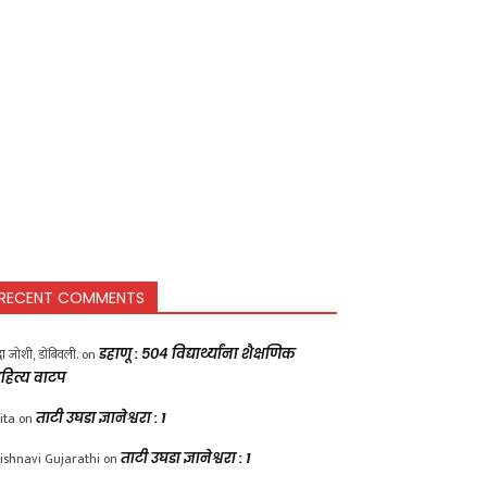
RECENT COMMENTS
द्धा जोशी, डोंबिवली.
on
डहाणू : ५०४ विद्यार्थ्यांना शैक्षणिक
हित्य वाटप
ita
on
ताटी उघडा ज्ञानेश्वरा : 1
ishnavi Gujarathi
on
ताटी उघडा ज्ञानेश्वरा : 1