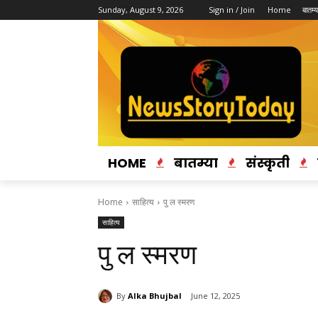
Sunday, August 9, 2026
Sign in / Join
Home
बातम्य
HOME
बातम्या
संस्कृती
Home
साहित्य
पु ल स्मरण
साहित्य
पु ल स्मरण
By
Alka Bhujbal
June 12, 2025