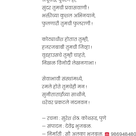
सुंदर तुमची प्रवासवाणी !
भक्तीच्या कुशल अभिनयाने,
फुलणारी तुमची फुलराणी !
कोट्याधीश होतात तुम्ही,
हजरजबाबी तुमची जिव्हा !
वुडहाउसचे तुम्ही चाहते,
निखळ विनोदी लेखनगाभा !
सेवाभावी संस्थांमध्ये,
रमले होते तुमचेही मन !
सुनीताताईंच्या साथीने,
धरेवर प्रकटले नंदनवन !
— रचना : सुरेश शेठ. कोथरूड, पुणे
— संपादन : देवेंद्र भुजबळ.
— निर्माती : सौ अलका भुजबळ.
98694848