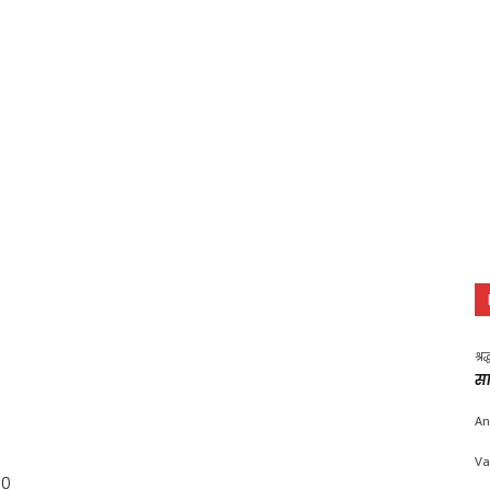
श्र
सा
An
Va
00