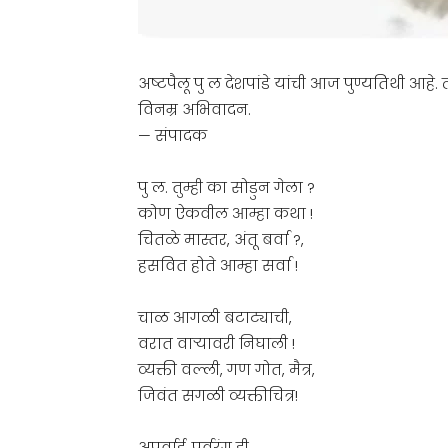
अष्टपैलू पु ल देशपांडे यांची आज पुण्यतिथी आहे. त्
विनम्र अभिवादन.
— संपादक
पु ल. तुम्ही का सोडुन गेला ?
कोण ऐकवील आम्हा कथा !
चितळे मास्तर, अंतू बर्वा ?,
हसवित होते आम्हा सर्वा !
चाळ आगळी बटाट्याची,
वरात वाऱ्यावरी निघाली !
व्यक्ती वल्ली, गण गोत, मैत्र,
जिवंत सगळी व्यक्तीचित्र!
अपूर्वाई, पूर्वरंग ही,