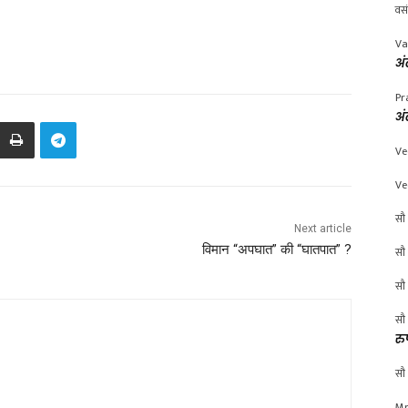
वस
Va
अं
Pr
अं
Ve
Ve
सौ 
Next article
विमान “अपघात” की “घातपात” ?
सौ 
सौ 
सौ 
रु
सौ 
Mr