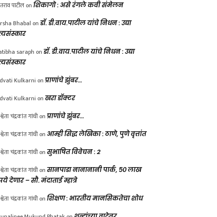
ंतराव पाटील
on
शिकागो : असे रंगले कवी संमेलन
rsha Bhabal
on
डॉ. डी.वाय.पाटील यांचे निधन : उद्या
त्यसंस्कार
atibha saraph
on
डॉ. डी.वाय.पाटील यांचे निधन : उद्या
त्यसंस्कार
dvati Kulkarni
on
प्राणांचे झुंबर…
dvati Kulkarni
on
खरा डॉक्टर
श्वेता चंद्रकांत गांधी
on
प्राणांचे झुंबर…
श्वेता चंद्रकांत गांधी
on
आम्ही सिद्ध लेखिका : ठाणे, पुणे वृत्तांत
श्वेता चंद्रकांत गांधी
on
सुभाषित विवेचन : 2
श्वेता चंद्रकांत गांधी
on
सानपाडा नानानानी पार्क, ५० लाख
पये देणार – सौ. मंदाताई म्हात्रे
श्वेता चंद्रकांत गांधी
on
शिक्षण : भारतीय मानसिकतेचा शोध
unalinee Mukund Phatak
on
शब्दांच्या वाटेवर….