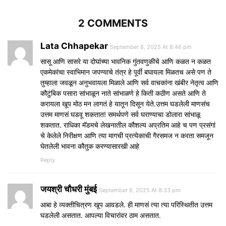
2 COMMENTS
Lata Chhapekar
September 8, 2025 At 8:46 pm
सासू आणि सासरे या दोघांच्या भावनिक गुंतवणुकीचे आणि कळत न कळत
एकमेकांचा स्वाभिमान जपण्याचे तंत्र हे पूर्वी बघायला मिळतच असे पण ते
तुम्हाला जवळून अनुभवायला मिळाले आणि सर्व वाचकांना खंबीर नेतृत्व आणि
कौटुंबिक पसारा सांभाळून नाते सांभाळणे हे किती कठीण असते आणि ते
करायला खूप मोठ मन लागतं हे यातून दिसून येते.उत्तम घडलेली माणसंच
उत्तम माणसं घडवू शकतात! समर्थपणे सर्व घराण्याचा डोलारा सांभाळू
शकतात. राधिका मॅडमचे लेखनातील कौशल्य अप्रतिम आहे च पण प्रसंगां
चे केलेले निरीक्षण आणि त्या मागची प्रत्येकाची गैरसमज न करता समजून
घेतलेली भावना कौतुक करण्यासारखी आहे
Reply
जयश्री चौधरी मुंबई
September 8, 2025 At 8:33 pm
आबा हे व्यक्तीचित्रण खूप आवडले. ही माणसं त्या त्या परिस्थितीत उत्तम
घडलेली असतात. आपल्या विचारांवर ठाम असतात.