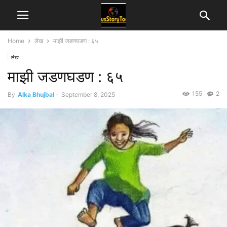
Home
लेख
माझी जडणघडण : ६५
लेख
माझी जडणघडण : ६५
155
2
By
Alka Bhujbal
-
September 8, 2025