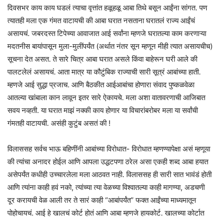
दिवसभर काय काय घडलं त्याचा वृत्तांत हळूहळू आबा तिथे बसून आईंना सांगत. पण
त्यातही मला एक गंमत वाटायची की आबा घरात नसताना घरातलं राज्य आईंचं
असायचं. जबरदस्त टिपेच्या आवाजात आई सर्वांना म्हणजे घरातल्या काम करणाऱ्या
मदतनीस बायांपासून मुला-मुलींपर्यंत (अर्थात नंतर सून म्हणून मीही त्यात असायचीच)
सूचना देत असत. ते सारे चित्र आबा घरात असले किंवा बाहेरून घरी आले की
पालटलेलं असायचं. आता मात्र या कौटुंबिक राज्याची सारी सूत्रं आबांच्या हाती.
म्हणजे आई सुद्धा प्रजाच. आणि बैठकीत आईआबांचा होणारा संवाद पुष्कळवेळा
आतल्या खांबाला कान लावून इतर सारे ऐकायचे. मला अशा वातावरणाची आजिबात
सवय नव्हती. या घरात माझं नक्की काय होणार या विचारांबरोबर मला या सर्वांची
गंमतही वाटायची. असंही कुटुंब असतं की !
विलाससह सर्वच भाऊ बहिणींनी आबांच्या विरोधात- विरोधात म्हणण्यापेक्षा असं म्हणूया
की त्यांचा अनादर होईल आणि आपला उद्धटपणा ठरेल असा एकही शब्द आबा हयात
असेपर्यंत कधीही उच्चारलेला मला आठवत नाही. विलाससह ही सारी सात भावंडं होती
आणि त्यांना काही हवं नको, त्यांच्या त्या वेळच्या विश्वातल्या काही मागण्या, अडचणी
दूर करायची वेळ आली तर ते सारं काही “आबांपर्यंत” फक्त आईंच्या माध्यमातून
पोहोचायचं. आई हे खालचं कोर्ट होतं आणि आबा म्हणजे हायकोर्ट. खालच्या कोर्टात