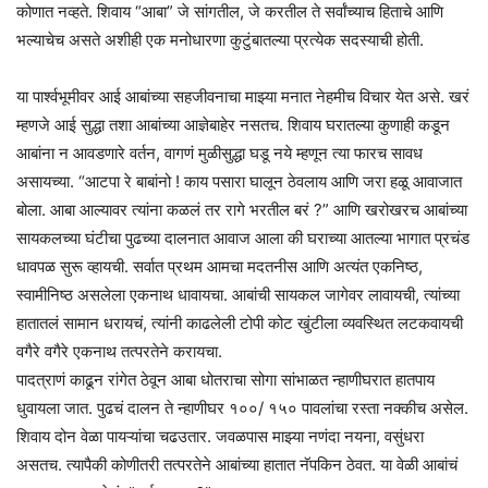
कोणात नव्हते. शिवाय “आबा” जे सांगतील, जे करतील ते सर्वांच्याच हिताचे आणि
भल्याचेच असते अशीही एक मनोधारणा कुटुंबातल्या प्रत्येक सदस्याची होती.
या पार्श्वभूमीवर आई आबांच्या सहजीवनाचा माझ्या मनात नेहमीच विचार येत असे. खरं
म्हणजे आई सुद्धा तशा आबांच्या आज्ञेबाहेर नसतच. शिवाय घरातल्या कुणाही कडून
आबांना न आवडणारे वर्तन, वागणं मुळीसुद्धा घडू नये म्हणून त्या फारच सावध
असायच्या. “आटपा रे बाबांनो ! काय पसारा घालून ठेवलाय आणि जरा हळू आवाजात
बोला. आबा आल्यावर त्यांना कळलं तर रागे भरतील बरं ?” आणि खरोखरच आबांच्या
सायकलच्या घंटीचा पुढच्या दालनात आवाज आला की घराच्या आतल्या भागात प्रचंड
धावपळ सुरू व्हायची. सर्वात प्रथम आमचा मदतनीस आणि अत्यंत एकनिष्ठ,
स्वामीनिष्ठ असलेला एकनाथ धावायचा. आबांची सायकल जागेवर लावायची, त्यांच्या
हातातलं सामान धरायचं, त्यांनी काढलेली टोपी कोट खुंटीला व्यवस्थित लटकवायची
वगैरे वगैरे एकनाथ तत्परतेने करायचा.
पादत्राणं काढून रांगेत ठेवून आबा धोतराचा सोगा सांभाळत न्हाणीघरात हातपाय
धुवायला जात. पुढचं दालन ते न्हाणीघर १००/ १५० पावलांचा रस्ता नक्कीच असेल.
शिवाय दोन वेळा पायऱ्यांचा चढउतार. जवळपास माझ्या नणंदा नयना, वसुंधरा
असतच. त्यापैकी कोणीतरी तत्परतेने आबांच्या हातात नॅपकिन ठेवत. या वेळी आबांचं