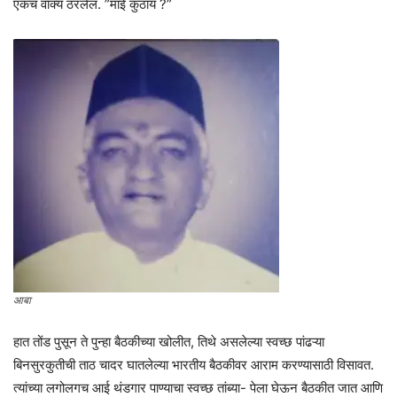
एकच वाक्य ठरलेलं. ”माई कुठाय ?”
आबा
हात तोंड पुसून ते पुन्हा बैठकीच्या खोलीत, तिथे असलेल्या स्वच्छ पांढऱ्या
बिनसुरकुतीची ताठ चादर घातलेल्या भारतीय बैठकीवर आराम करण्यासाठी विसावत.
त्यांच्या लगोलगच आई थंडगार पाण्याचा स्वच्छ तांब्या- पेला घेऊन बैठकीत जात आणि