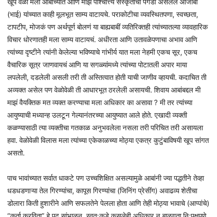
खूप वेळा मला आबांच्यात आणि माझे पाश्चात्त्य संस्कृतीचा पगडा असलेले आजोबा
(भाई) यांच्यात काही मूलभूत साम्य वाटायचे. पराकोटीचा व्यवस्थितपणा, स्वच्छता,
टापटीप, मोजकं पण अर्थपूर्ण बोलणं या बाह्यबाबीं व्यतिरिक्तही त्यांच्यातल्या व्यावहारिक
विचार धोरणातही मला साम्य वाटायचं. अधीरता आणि उतावळेपणाचा अभाव आणि
त्यांच्या दृष्टीने त्यांनी केलेल्या भविष्याचे गांभीर्य यात मला नेहमी एकच सूर, एकच
वैचारिक सूत्र जाणवायचं आणि या सगळ्यांमध्ये त्यांच्या पोटातली अपार माया
लपलेली, दडलेली असली तरी ती अस्तित्वात होती याची जाणीव व्हायची. कदाचित ती
अव्यक्त असेल पण वेळोवेळी ती आधारभूत ठरलेली असायची. शिवाय आबांबद्दल मी
माझं वैयक्तिक मत व्यक्त करण्याचा मला अधिकार का असावा ? मी तर त्यांच्या
आयुष्याची मध्यान्ह उलटून गेल्यानंतरच्या आयुष्यात आले होते. एखादी व्यक्ती
कळण्यासाठी त्या व्यक्तीचा गतकाळ अनुभवलेला नसला तरी परिचित तरी असायला
हवा. वेळोवेळी विलास मला त्यांच्या एकेकाळच्या मोठ्या एकत्र कुटुंबाविषयी खूप सांगत
असतो.
पाच भावांच्यात सर्वात धाकटे पण उच्चशिक्षित असल्यामुळे आबांनी ज्या पद्धतीने तेव्हा
धडधडणाऱ्या तेल गिरण्यांचा, कापूस गिरण्यांचा (जिनिंग प्रेसींग) अवाढव्य शेतीचा
डोलारा किती हुशारीने आणि सफलतेने पेलला होता आणि तेही मोठ्या भावाचे (आप्पांचे)
“कर्ता करविता” हे पद सांभाळून, स्वतःकडे कसलेही अधिकार न बाळगता नि:पक्षपणे