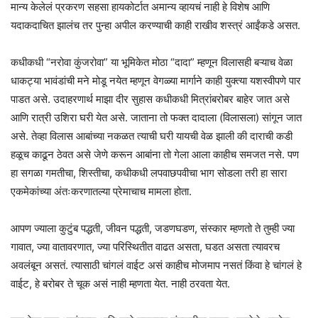
मान्य केलेलं प्रकरण सहसा हायकोर्टात अमान्य व्हायचं नाही हे विशेष आणि
यदाकदाचित झालंच तर पुन्हा अपील करण्याची काही राखीव शस्त्रं आईंकडे असत.
कधीकधी “नरोवा कुंजरोवा” या भूमिकेत मोठा “दादा” म्हणून विलासही बऱ्याच वेळा
धाकट्या भावंडांची मने मोडू नयेत म्हणून वेगळ्या मार्गाने काही युक्त्या यशस्वीपणे पार
पाडत असे. उदाहरणार्थ माझा दीर सुहास कधीकधी मित्रांबरोबर बाहेर जात असे
आणि रात्री उशिरा घरी येत असे. जाताना तो फक्त दादाला (विलासला) सांगून जात
असे. तेव्हा विलास आबांच्या नकळत त्याची घरी यायची वेळ झाली की दाराची कडी
हळूच काढून ठेवत असे जेणे करून आबांना तो गेला आला काहीच समजत नसे. पण
हा सगळा गमतीचा, शिस्तीचा, कधीकधी लपवाछपवीचा भाग सोडला तरी हा सारा
एकमेकांच्या अंतःकरणातल्या प्रेमाचाच मामला होता.
आपण ज्याला कुटुंब पद्धती, जीवन पद्धती, जडणघडण, संस्कार म्हणतो ते तुम्ही ज्या
गावात, ज्या वातावरणात, ज्या परिस्थितीत वाढत असता, घडत असता त्यावरच
अवलंबून असतं. त्यासाठी चांगलं वाईट असं काहीच मोजमाप नसतं किंवा हे चांगलं हे
वाईट, हे बरोबर ते चूक असं नाही म्हणता येत. नाही ठरवता येत.