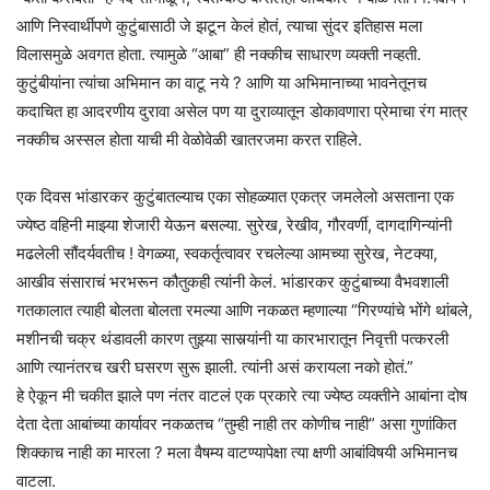
आणि निस्वार्थीपणे कुटुंबासाठी जे झटून केलं होतं, त्याचा सुंदर इतिहास मला
विलासमुळे अवगत होता. त्यामुळे “आबा” ही नक्कीच साधारण व्यक्ती नव्हती.
कुटुंबीयांना त्यांचा अभिमान का वाटू नये ? आणि या अभिमानाच्या भावनेतूनच
कदाचित हा आदरणीय दुरावा असेल पण या दुराव्यातून डोकावणारा प्रेमाचा रंग मात्र
नक्कीच अस्सल होता याची मी वेळोवेळी खातरजमा करत राहिले.
एक दिवस भांडारकर कुटुंबातल्याच एका सोहळ्यात एकत्र जमलेलो असताना एक
ज्येष्ठ वहिनी माझ्या शेजारी येऊन बसल्या. सुरेख, रेखीव, गौरवर्णी, दागदागिन्यांनी
मढलेली सौंदर्यवतीच ! वेगळ्या, स्वकर्तृत्वावर रचलेल्या आमच्या सुरेख, नेटक्या,
आखीव संसाराचं भरभरून कौतुकही त्यांनी केलं. भांडारकर कुटुंबाच्या वैभवशाली
गतकालात त्याही बोलता बोलता रमल्या आणि नकळत म्हणाल्या “गिरण्यांचे भोंगे थांबले,
मशीनची चक्र थंडावली कारण तुझ्या सासर्‍यांनी या कारभारातून निवृत्ती पत्करली
आणि त्यानंतरच खरी घसरण सुरू झाली. त्यांनी असं करायला नको होतं.”
हे ऐकून मी चकीत झाले पण नंतर वाटलं एक प्रकारे त्या ज्येष्ठ व्यक्तीने आबांना दोष
देता देता आबांच्या कार्यावर नकळतच “तुम्ही नाही तर कोणीच नाही” असा गुणांकित
शिक्काच नाही का मारला ? मला वैषम्य वाटण्यापेक्षा त्या क्षणी आबांविषयी अभिमानच
वाटला.