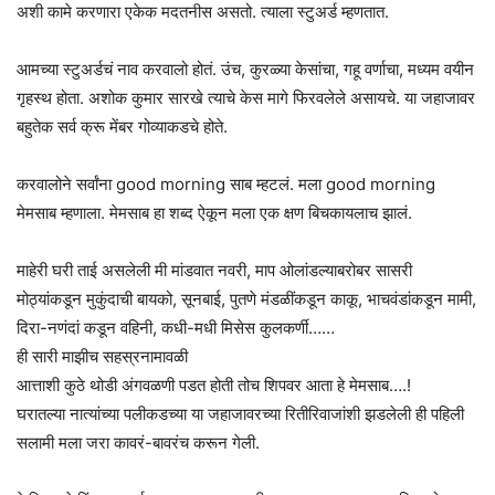
अशी कामे करणारा एकेक मदतनीस असतो. त्याला स्टुअर्ड म्हणतात.
आमच्या स्टुअर्डचं नाव करवालो होतं. उंच, कुरळ्या केसांचा, गहू वर्णाचा, मध्यम वयीन
गृहस्थ होता. अशोक कुमार सारखे त्याचे केस मागे फिरवलेले असायचे. या जहाजावर
बहुतेक सर्व क्रू मेंबर गोव्याकडचे होते.
करवालोने सर्वांना good morning साब म्हटलं. मला good morning
मेमसाब म्हणाला. मेमसाब हा शब्द ऐकून मला एक क्षण बिचकायलाच झालं.
माहेरी घरी ताई असलेली मी मांडवात नवरी, माप ओलांडल्याबरोबर सासरी
मोठ्यांकडून मुकुंदाची बायको, सूनबाई, पुतणे मंडळींकडून काकू, भाचवंडांकडून मामी,
दिरा-नणंदां कडून वहिनी, कधी-मधी मिसेस कुलकर्णी……
ही सारी माझीच सहस्रनामावळी
आत्ताशी कुठे थोडी अंगवळणी पडत होती तोच शिपवर आता हे मेमसाब….!
घरातल्या नात्यांच्या पलीकडच्या या जहाजावरच्या रितीरिवाजांशी झडलेली ही पहिली
सलामी मला जरा कावरं-बावरंच करून गेली.