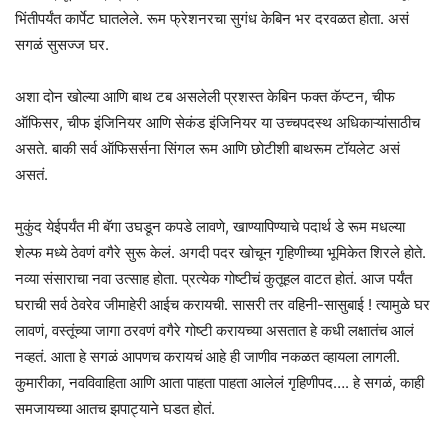
भिंतीपर्यंत कार्पेट घातलेले. रूम फ्रेशनरचा सुगंध केबिन भर दरवळत होता. असं
सगळं सुसज्ज घर.
अशा दोन खोल्या आणि बाथ टब असलेली प्रशस्त केबिन फक्त कॅप्टन, चीफ
ऑफिसर, चीफ इंजिनियर आणि सेकंड इंजिनियर या उच्चपदस्थ अधिकाऱ्यांसाठीच
असते. बाकी सर्व ऑफिसर्सना सिंगल रूम आणि छोटीशी बाथरूम टॉयलेट असं
असतं.
मुकुंद येईपर्यंत मी बॅगा उघडून कपडे लावणे, खाण्यापिण्याचे पदार्थ डे रूम मधल्या
शेल्फ मध्ये ठेवणं वगैरे सुरू केलं. अगदी पदर खोचून गृहिणीच्या भूमिकेत शिरले होते.
नव्या संसाराचा नवा उत्साह होता. प्रत्येक गोष्टीचं कुतूहल वाटत होतं. आज पर्यंत
घराची सर्व ठेवरेव जीमाहेरी आईच करायची. सासरी तर वहिनी-सासुबाई ! त्यामुळे घर
लावणं, वस्तूंच्या जागा ठरवणं वगैरे गोष्टी करायच्या असतात हे कधी लक्षातंच आलं
नव्हतं. आता हे सगळं आपणच करायचं आहे ही जाणीव नकळत व्हायला लागली.
कुमारीका, नवविवाहिता आणि आता पाहता पाहता आलेलं गृहिणीपद…. हे सगळं, काही
समजायच्या आतच झपाट्याने घडत होतं.