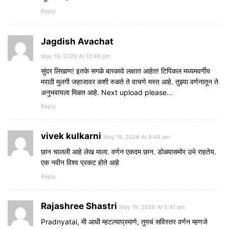
Reply
Jagdish Avachat
May 19, 2026 At 12:46 pm
सुंदर लिखाण! इतके सगळे बारकावे लक्षात आहेत! टिपिकल मध्यमवर्गीय
मराठी मुलगी जहाजावर कशी रुळते ते वाचणे मस्त आहे. तुझ्या वर्णनातून ते
अनुभवायला मिळत आहे. Next upload please…
Reply
vivek kulkarni
May 19, 2026 At 9:49 am
छान चालली आहे लेख माला. वर्णन एकदम छान. डोळ्यासमोर उभे राहतेय.
एक नवीन विश्व प्रकट होते आहे
Reply
Rajashree Shastri
May 19, 2026 At 5:41 am
Pradnyatai, मी आधी म्हटल्याप्रमाणे, तुमचं सविस्तर वर्णन म्हणजे