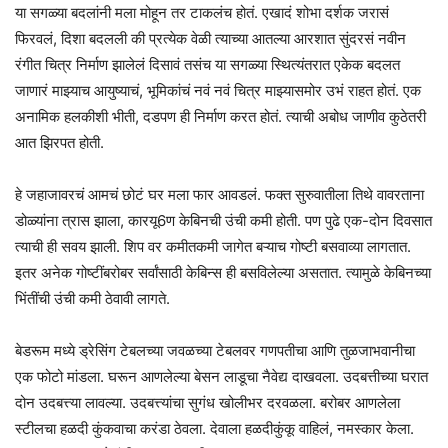
या सगळ्या बदलांनी मला मोहून तर टाकलंच होतं. एखादं शोभा दर्शक जरासं
फिरवलं, दिशा बदलली की प्रत्येक वेळी त्याच्या आतल्या आरशात सुंदरसं नवीन
रंगीत चित्र निर्माण झालेलं दिसावं तसंच या सगळ्या स्थित्यंतरात एकेक बदलत
जाणारं माझ्याच आयुष्याचं, भूमिकांचं नवं नवं चित्र माझ्यासमोर उभं राहत होतं. एक
अनामिक हलकीशी भीती, दडपण ही निर्माण करत होतं. त्याची अबोध जाणीव कुठेतरी
आत झिरपत होती.
हे जहाजावरचं आमचं छोटं घर मला फार आवडलं. फक्त सुरुवातीला तिथे वावरताना
डोळ्यांना त्रास झाला, कारयू6ण केबिनची उंची कमी होती. पण पुढे एक-दोन दिवसात
त्याची ही सवय झाली. शिप वर कमीतकमी जागेत बऱ्याच गोष्टी बसवाव्या लागतात.
इतर अनेक गोष्टींबरोबर सर्वांसाठी केबिन्स ही बसविलेल्या असतात. त्यामुळे केबिनच्या
भिंतींची उंची कमी ठेवावी लागते.
बेडरूम मध्ये ड्रेसिंग टेबलच्या जवळच्या टेबलवर गणपतीचा आणि तुळजाभवानीचा
एक फोटो मांडला. घरून आणलेल्या बेसन लाडूचा नैवेद्य दाखवला. उदबत्तीच्या घरात
दोन उदबत्त्या लावल्या. उदबत्त्यांचा सुगंध खोलीभर दरवळला. बरोबर आणलेला
स्टीलचा हळदी कुंकवाचा करंडा ठेवला. देवाला हळदीकुंकू वाहिलं, नमस्कार केला.