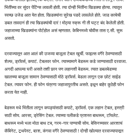
भिंतींच्या वर सुंदर पेंटिंग्स लावली होती. त्या दोन्ही भिंतींना खिडक्या होत्या. त्यातून
स्वच्छ उजेड आत येत होता. खिडक्यांना सुरेख पडदे लावलेले होते. जाड काचेची
डबल तावदानं ही त्या खिडक्यांची दारं ! मोठ्या स्क्रू नी ती घट्ट बंद केलेली होती.
जहाजाच्या खिडक्यांना पोर्टहोल असं म्हणतात. केबिनमध्ये चोवीस तास ए.सी. सुरू
असतो.
दरवाज्यातून आत आलं की उजव्या बाजूला टेबल खुर्ची. फाइल्स वगैरे ठेवण्यासाठी
शेल्फ, ड्रॉवर्स, कपाटं. टेबलवर फोन. त्याच्यामागे बेडरूम कडे जाण्यासाठी दरवाजा.
अगदी आपल्या घरी असते तशी छान पण लहानशी बेडरूम. त्यात डबलबेडच्या
खालच्या बाजूला सामान ठेवण्यासाठी मोठे ड्रॉवर्स. बेडला लागून एक छोटं साईड
टेबल. त्यावर फोन. ही फोन यंत्रणा जहाजापुरतीच असते. इथून बाहेर कुठेही फोन
करता येत नाही.
बेडरूम मधे भिंतीला लागून कपड्यांसाठी कपाटे, ड्रॉवर्स. एक लहान टेबल, इस्त्री
साठी सोय. आरसा, ड्रेसिंग टेबल. त्याच्या पलीकडे प्रशस्त बाथरूम, टॉयलेट.
बाथरूम मध्ये भला मोठा बाथ टब, गरम-गार पाण्याची सोय. बेसिनच्यावर आरशाचं
कॅबिनेट, टूथपेस्ट, ब्रश, कंगवा वगैरे ठेवण्यासाठी ! दोन्ही खोल्यात दरवाज्यापासून