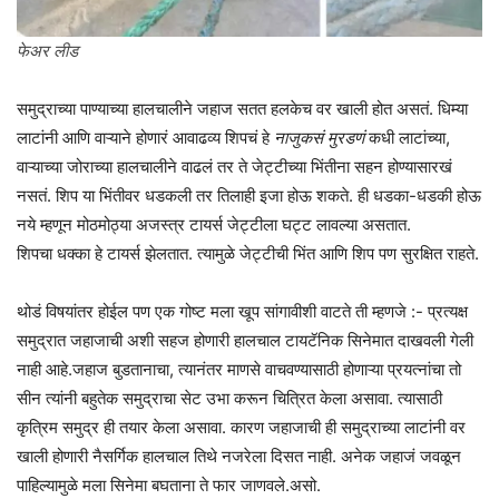
फेअर लीड
समुद्राच्या पाण्याच्या हालचालीने जहाज सतत हलकेच वर खाली होत असतं. धिम्या
लाटांनी आणि वाऱ्याने होणारं आवाढव्य शिपचं हे
नाजुकसं मुरडणं
कधी लाटांच्या,
वाऱ्याच्या जोराच्या हालचालीने वाढलं तर ते जेट्टीच्या भिंतीना सहन होण्यासारखं
नसतं. शिप या भिंतीवर धडकली तर तिलाही इजा होऊ शकते. ही धडका-धडकी होऊ
नये म्हणून मोठमोठ्या अजस्त्र टायर्स जेट्टीला घट्ट लावल्या असतात.
शिपचा धक्का हे टायर्स झेलतात. त्यामुळे जेट्टीची भिंत आणि शिप पण सुरक्षित राहते.
थोडं विषयांतर होईल पण एक गोष्ट मला खूप सांगावीशी वाटते ती म्हणजे :- प्रत्यक्ष
समुद्रात जहाजाची अशी सहज होणारी हालचाल टायटॅनिक सिनेमात दाखवली गेली
नाही आहे.जहाज बुडतानाचा, त्यानंतर माणसे वाचवण्यासाठी होणाऱ्या प्रयत्नांचा तो
सीन त्यांनी बहुतेक समुद्राचा सेट उभा करून चित्रित केला असावा. त्यासाठी
कृत्रिम समुद्र ही तयार केला असावा. कारण जहाजाची ही समुद्राच्या लाटांनी वर
खाली होणारी नैसर्गिक हालचाल तिथे नजरेला दिसत नाही. अनेक जहाजं जवळून
पाहिल्यामुळे मला सिनेमा बघताना ते फार जाणवले.असो.