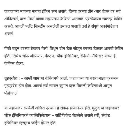
जहाजाच्या मागच्या भागात इंजिन रूम असते. तिच्या वरच्या तीन-चार डेक्स वर सर्व
ऑफिसर्स, क्रू मेंबर्स यांच्या राहण्याच्या केबिन्स असतात. प्रत्येकाला स्वतंत्र केबिन
असते. आपली फ्लॅट सिस्टीम असलेली इमारत असावी तसं हे संपूर्ण अकॉमोडेशन
असतं.
गॅंगवे चढून वरच्या डेकवर गेलो. तिथून दोन डेक सोडून वरच्या डेकवर आमची केबिन
होती. तिथेच चीफ ऑफिसर, कॅप्टन, चीफ इंजिनियर, रेडिओ ऑफिसर यांच्या ही
केबिन्स होत्या.
गृहप्रवेश
: – आम्ही आमच्या केबिनमधे आलो. जहाजाच्या या घरात माझा प्रथमच
गृहप्रवेश होत होता. आमचं सर्व सामान सुमान क्रू मेंबरनी केबिनमध्ये आणून
पोहोचवलं.
या जहाजावर त्यावेळी अजित प्रधान हे सेकंड इंजिनियर होते. मुकुंद या जहाजावर
चीफ इंजिनियरचे क्वालिफिकेशन – सर्टिफिकेट घेतलेले असले तरी, सेकंड
इंजिनियर म्हणूनच जॉईन होणार होते.