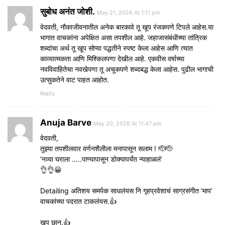
सुबोध अनंत जोशी.
May 21, 2026 At 1:11 pm
वेदवती, नौकाजीवनातील अनेक बारकावे तू खूप रंजकपणे टिपले आहेस.या
भागात वाचकांना अपेक्षित असा तपशील आहे. जहाजासंबंधीच्या तांत्रिक
शब्दांचा अर्थ तू खूप सोप्या पद्धतीने स्पष्ट केला आहेस आणि त्यात
काव्यात्मकता आणि मिश्किलपणा देखील आहे. एकवीस वर्षाच्या
नवविवाहितेचा नवखेपणा तू अचूकपणे शब्दबद्ध केला आहेस. पुढील भागाची
उत्सुकतेने वाट पाहत आहोत.
Reply
Anuja Barve
May 20, 2026 At 11:47 pm
वेदवती,
तुझ्या तपशीलवार वर्णनशैलीला मनापासून सलाम ! 🫡🫡
‘नव्या घराला …..पाण्यापासून डोक्यापर्यंत न्याहाळलं’
👌👌😀
Detailing अतिशय समर्पक साधलंयस नि गृहप्रवेशाचं साग्रसंगीत ‘माप’
वाचकांच्या पदरात टाकलंयस.👍
खूप छान.👍