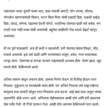
जहाजावर मात्र दुपारी फक्त भात, डाळ नावाची आमटी, दोन भाज्या, सॅलाड,
नॉनव्हेज खाणाऱ्यांसाठी चिकन, मटण किंवा फिश यांची एखादी डिश, एखादी साईड
डिश, पापड, लोणचं, दह्याच्या ऐवजी योगर्ट. रात्रीच्या जेवणात बाकी सर्व तसेच. पण
रात्री भात नाही.फक्त पोळी असायची. बहुतेक काहीतरी गोड पदार्थ डेझर्ट म्हणून
असायचा.
मी तर पूर्ण शाकाहारी. अंड ही कधी न खाल्लेली. घरी जेवणात बेताचं तिखट, मीठ,
मसाले असायचे. इथे सर्व डाळी आणि भाज्यांच्यात लसूण, कांदा, गरम मसाल्याचा
भरपूर वापर. जेवणाचा हा सगळा प्रकार माझ्यासाठी अजबच होता. जेवण झालं. खूप
दमलो होतो. केबिनमध्ये आलो.
अजित सामान बांधून तयारच होता. आमचा निरोप घेऊन तो रिलीव्ह होऊन परत
निघाला. मुकुंदाना या सगळ्याची सवय होती. पण अजित निघाला तसं माझं माहेरचं
माणूसच मला सासरी सोडून परत निघालंय असं वाटलं. आई बाबा दादा अतुल यांच्या
आठवणीने डोळे भरून आले. अजितला पोहोचवायला आम्ही दोघं आणि हरी खालच्या
डेक पर्यंत गेलो. तो गॅंगवे उतरून गेला. आम्ही दोघं आमच्या केबिनमध्ये परत आलो.