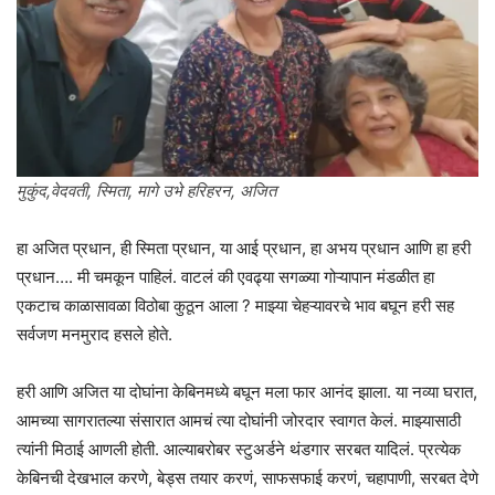
मुकुंद,वेदवती, स्मिता, मागे उभे हरिहरन, अजित
हा अजित प्रधान, ही स्मिता प्रधान, या आई प्रधान, हा अभय प्रधान आणि हा हरी
प्रधान…. मी चमकून पाहिलं. वाटलं की एवढ्या सगळ्या गोऱ्यापान मंडळीत हा
एकटाच काळासावळा विठोबा कुठून आला ? माझ्या चेहऱ्यावरचे भाव बघून हरी सह
सर्वजण मनमुराद हसले होते.
हरी आणि अजित या दोघांना केबिनमध्ये बघून मला फार आनंद झाला. या नव्या घरात,
आमच्या सागरातल्या संसारात आमचं त्या दोघांनी जोरदार स्वागत केलं. माझ्यासाठी
त्यांनी मिठाई आणली होती. आल्याबरोबर स्टुअर्डने थंडगार सरबत यादिलं. प्रत्येक
केबिनची देखभाल करणे, बेड्स तयार करणं, साफसफाई करणं, चहापाणी, सरबत देणे