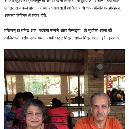
अजित मुकुंदांचा पूर्वीपासूनचा अगदी खास मित्रच. यापूर्वीही त्या दोघांनी जहाजावर
एकत्र सेल केलं होतं. आमच्या स्वागतासाठी अजित आणि चीफ इंजिनियर हरिहरन्
आमच्या केबिनमध्ये हजर होते.
हरिहरन् हा तमिळ आहे, मद्रास म्हणजे आता चेन्नईचा ! तो मुंबईला आला की
आजितच्या घरीच उतरायचा. अगदी घट्ट मित्र. सगळे मित्र त्याला हरी म्हणतात.