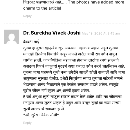
चित्रपट पाहण्यासारखं आहे….. The photos have added more
charm to the article!
Reply
Dr. Surekha Vivek Joshi
May 19, 2026 At 3:45 am
वेदवती ताई
तुमचा हा दुसरा गृहप्रवेश खूप आवडला. महाकाय जहाज पाहून तुमच्या
मनातही तितकेच विचारांचे काहूर माजले असेल याची सर्व वर्णन वाचून
जाणीव झाली. नवपरिणीतेला जहाजाला होणाऱ्या लाटांचा स्पर्श झाल्याने
अवाढव्य शिपचं नाजुकसं मुरडणं अशा शब्दात वर्णन करणे साहजिकच आहे.
तुमच्या नव्या घरामध्ये तुम्ही नव्या उमेदीने आपली खोली सजवली आणि नव्या
आयुष्याला सुरुवात केलीत. इथेही मित्रांच्या रूपात तुम्हाला माहेरची माणसे
भेटल्याचा आनंद मिळाल्याने एक वेगळेच समाधान वाटले असेल. त्यामुळे
पुढील जीवन मार्ग सुकर अन् आनंदी झाला असेल.
हे सर्व अनुभव तुम्ही नाजूक शब्दात कथन केले आहेत आणि नव जीवनाचा
मनमुराद आनंद लुटत आहात हे पाहून आणि वाचून तुम्ही ह्या नव्या सासरी
सुखी असल्याचे समाधान झाले.
*डॉ. सुरेखा विवेक जोशी*
Reply