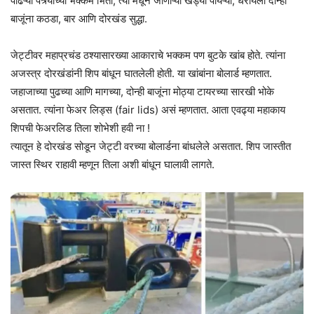
पांढऱ्या पत्र्याच्या भक्कम भिंतीं, त्या मधून जाणाऱ्या खड्या पायऱ्या, धरायला दोन्ही
बाजूंना कठडा, बार आणि दोरखंड सुद्धा.
जेट्टीवर महाप्रचंड ठश्यासारख्या आकाराचे भक्कम पण बुटके खांब होते. त्यांना
अजस्त्र दोरखंडांनी शिप बांधून घातलेली होती. या खांबांना बोलार्ड म्हणतात.
जहाजाच्या पुढच्या आणि मागच्या, दोन्ही बाजूंना मोठ्या टायरच्या सारखी भोके
असतात. त्यांना फेअर लिड्स (fair lids) असं म्हणतात. आता एवढ्या महाकाय
शिपची फेअरलिड तिला शोभेशी हवी ना !
त्यातून हे दोरखंड सोडून जेट्टी वरच्या बोलार्डना बांधलेले असतात. शिप जास्तीत
जास्त स्थिर राहावी म्हणून तिला अशी बांधून घालावी लागते.