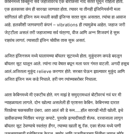
केबिनमध्ये किंबहुना सर्व जहाजावरच एक बारीकसा नाद सतत घुमून राहिला होता.
एक हलकासा कंप ही सारखा जाणवत होता. त्यावर या तीनही इंजिनियर्सनी मला
सांगितलं की इंजिन रूम मधली काही इंजिन्स सतत सुरू असतात. त्यांचा हा आवाज
आहे. हलकीशी जाणवणारी कंपनं – vibrations ही त्यामुळेच आहेत. जहाज जरी
जेट्टीला असलं तरी जहाजाच्या सर्व यंत्रणा, वीज आणि अन्न शिजवणं हे सुरू
राहवंच लागतं. त्यासाठी इंजिन चोवीस तास सुरू असतं.
अजित इंजिनरूम मध्ये घालायच्या बॉयलर सूटमध्ये होता. मुकुंदपण कपडे बदलून
बॉयलर सूट घालून आले. त्यांना त्या वेषात बघून मला फार गंमत वाटली. अगदी हसूच
आलं.अजितला मुकुंद relieve करणार होते. सरबत घेऊन झाल्यावर मुकुंद आणि
अजित इंजिन रूम कडे निघाले. हरी पण त्यांच्याबरोबर निघाला.
आता केबिनमध्ये मी एकटीच होते. मग माझं हे समुद्रामधलं बोटीवरचं नवं घर मी
न्याहळायला लागले. दोन खोल्या असलेली ही प्रशस्त केबिन. केबिनच्या दारात
पितळेचा चकचकीत उंबरा. आत आलं की डे रूम…..हॉल सारखी मोठी खोली. इथे
डावीकडच्या भिंतीवर भरपूर कपाटे. पुस्तके इत्यादीसाठी शेल्फ. दरवाजाला लागून
बॉयलर सूट ठेवण्याचे स्वतंत्र हँगर, त्याच्या खाली शू रॅक. एका शेल्फ मध्ये पाणी
उकळण्यासाठी इलेक्ट्रिक केटल. समोर आणि उजवीकडच्या भिंतीना लागून सोफे.