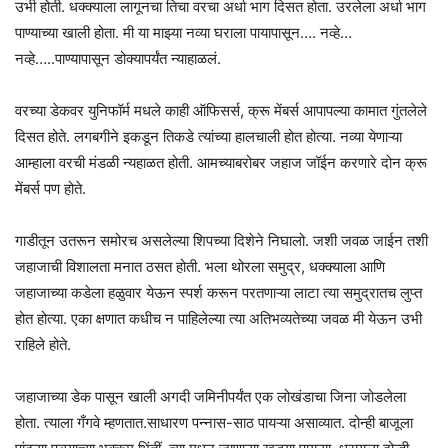
उभी होती. धक्क्याला लागूनचा तिचा वरचा अर्धा भाग दिसत होता. उरलेला अर्धा भाग
पाण्याच्या खाली होता. मी या माझ्या नव्या घराला पायापासून…. नव्हे…
नव्हे‌…..पाण्यापासून डोक्यापर्यंत न्याहाळलं.
वरच्या डेकवर युनिफॉर्म मधले काही ऑफिसर्स, क्रू मेंबर्स आपापल्या कामात गुंतलेले
दिसत होते. लगबगीने इकडून तिकडे त्यांच्या हालचाली होत होत्या. नव्या येणाऱ्या
आम्हाला वरची मंडळी न्यहाळत होती. आमच्याबरोबर जहाज जॉईन करणारे दोन क्रू
मेंबर्स पण होते.
गाडीतून उतरून समोरच असलेल्या शिपच्या दिशेने निघालो. जशी जवळ जाईन तशी
जहाजाची विशालता मनात ठसत होती. भला थोरला समुद्र, धक्क्याला आणि
जहाजाच्या कडेला हळुवार येऊन स्पर्श करून परतणाऱ्या लाटा त्या समुद्रातच लुप्त
होत होत्या. एका क्षणात कधीच न पाहिलेल्या त्या अतिभव्यतेच्या जवळ मी येऊन उभी
राहिले होते.
जहाजाच्या डेक पासून खाली अगदी जमिनीपर्यंत एक लोखंडाचा जिना जोडलेला
होता. त्याला गँगवे म्हणतात.साधारण पन्नास-साठ पायऱ्या असाव्यात. दोन्ही बाजूला