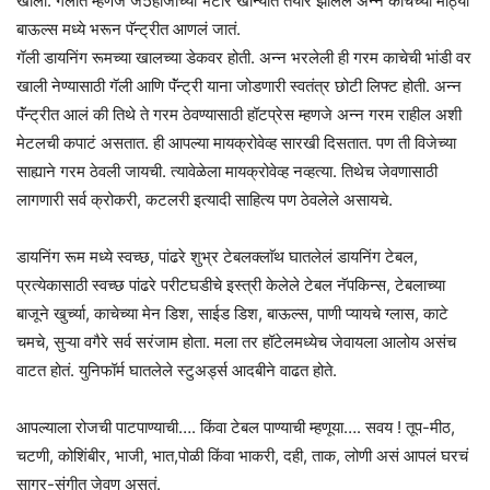
खोली. गॅलीत म्हणजे ज5हाजाच्या भटार खान्यात तयार झालेलं अन्न काचेच्या मोठ्या
बाऊल्स मध्ये भरून पॅन्ट्रीत आणलं जातं.
गॅली डायनिंग रूमच्या खालच्या डेकवर होती. अन्न भरलेली ही गरम काचेची भांडी वर
खाली नेण्यासाठी गॅली आणि पॅंन्ट्री याना जोडणारी स्वतंत्र छोटी लिफ्ट होती. अन्न
पॅंन्ट्रीत आलं की तिथे ते गरम ठेवण्यासाठी हॉटप्रेस म्हणजे अन्न गरम राहील अशी
मेटलची कपाटं असतात. ही आपल्या मायक्रोवेव्ह सारखी दिसतात. पण ती विजेच्या
साह्याने गरम ठेवली जायची. त्यावेळेला मायक्रोवेव्ह नव्हत्या. तिथेच जेवणासाठी
लागणारी सर्व क्रोकरी, कटलरी इत्यादी साहित्य पण ठेवलेले असायचे.
डायनिंग रूम मध्ये स्वच्छ, पांढरे शुभ्र टेबलक्लाॅथ घातलेलं डायनिंग टेबल,
प्रत्येकासाठी स्वच्छ पांढरे परीटघडीचे इस्त्री केलेले टेबल नॅपकिन्स, टेबलाच्या
बाजूने खुर्च्या, काचेच्या मेन डिश, साईड डिश, बाऊल्स, पाणी प्यायचे ग्लास, काटे
चमचे, सुऱ्या वगैरे सर्व सरंजाम होता. मला तर हॉटेलमध्येच जेवायला आलोय असंच
वाटत होतं. युनिफॉर्म घातलेले स्टुअर्ड्स आदबीने वाढत होते.
आपल्याला रोजची पाटपाण्याची…. किंवा टेबल पाण्याची म्हणूया…. सवय ! तूप-मीठ,
चटणी, कोशिंबीर, भाजी, भात,पोळी किंवा भाकरी, दही, ताक, लोणी असं आपलं घरचं
साग्र-संगीत जेवण असतं.