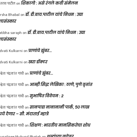
ंतराव पाटील
on
शिकागो : असे रंगले कवी संमेलन
rsha Bhabal
on
डॉ. डी.वाय.पाटील यांचे निधन : उद्या
त्यसंस्कार
atibha saraph
on
डॉ. डी.वाय.पाटील यांचे निधन : उद्या
त्यसंस्कार
dvati Kulkarni
on
प्राणांचे झुंबर…
dvati Kulkarni
on
खरा डॉक्टर
श्वेता चंद्रकांत गांधी
on
प्राणांचे झुंबर…
श्वेता चंद्रकांत गांधी
on
आम्ही सिद्ध लेखिका : ठाणे, पुणे वृत्तांत
श्वेता चंद्रकांत गांधी
on
सुभाषित विवेचन : 2
श्वेता चंद्रकांत गांधी
on
सानपाडा नानानानी पार्क, ५० लाख
पये देणार – सौ. मंदाताई म्हात्रे
श्वेता चंद्रकांत गांधी
on
शिक्षण : भारतीय मानसिकतेचा शोध
unalinee Mukund Phatak
on
शब्दांच्या वाटेवर….