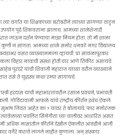
या वर्गात या शिक्षकाच्या बरोबरीने त्यांच्या सांगण्या वाटून
ी उपयोग पुढे शिकवताना झालाच. आमच्या शाळेशेजारी
 मंदिरात जाऊन दर्शन घेण्याचा माझा नियम होता. तो मी शाळा
्या कुणी न सांगता. आमच्या शाळे समोर धनवटे नगर विद्यालय
ठवडाभर वसंत व्याख्यानमाला व्हायची. प्रा सावळापूरकर
त कला विहार नावाची संस्था होती.चार आणे तिकीट असायचे.
हेब पुरंदरे यांची शिवाजी महाराज यांच्या वरील व्याख्याने
त तसे ते युद्धस्थ कथा रम्या सांगायचे.
शास्त्री हरदास यांची महाभारतावरील रसाळ प्रवचने, प्रभावती
कली. गोविंदावामी आफळे यांचे राष्ट्रीय कीर्तन इथेच ऐकले.
जी सुभाष जिवंत आहेत का ? यावर ते बोलायचे. फार मनोरंजक
ाणे त्यावेळच्या प्रचलित सिनेगीता च्या चालीवर आधारित असत
त मी अधिक मासातील कीर्तने देखील ऐकलीत आवडीने आजी
कार वगैरे करावे लागले नाहीत कुणाला. अन् संस्कार