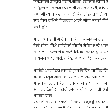
स्थिरावला राष्ट्रीय प्रयोगशाळेत. त्यामुळे त्या
साहित्याची, वाचन लेखनाची आवड वाढली, जोपासल्य
प्रश्न मी त्याच लेखकाच्या शैलीत सोडवत असे.
स्पर्धांतून बक्षिसे मिळवता आली. गीता जयंती निमि
केली होती.
माझा अकरावी मॅट्रिक चा निकाल लागला तेव्हा म
गेलो होतो. तिथे तारेने मी बोर्डात मेरिट मध्य
आजीला भेटल्याचे कळले. शिक्षक वर्गात ही आपुल
आवर्जून भेटत असे. ते हैदराबाद ला देखील येऊन 
शाळेचे अरुणोदय नावाचे हस्तलिखित वार्षिक निघाय
नववी पासून अकरावी पर्यंत मीच संपादक होतो. मु
माझेच जास्त साहित्य असायचे. नाईलाजाने मल
सजावट देखील करावी लागायची या अंकाची. असे सग
शाळेत झाले.
पंचवटीकर यांचे इंग्रजी शिकवणे अजूनही लक्षात