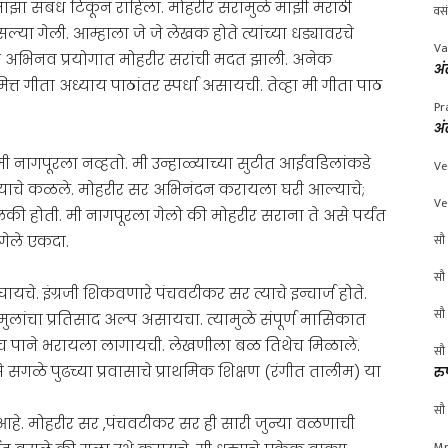
चा माझा संबंध टिकून राहिला. मोहरीर सरामुळे माझी मराठी
वस
ा गेली. आम्हाला जे जे लेखक होते त्यांच्या धड्यावरचे
Va
 या अभिनव प्रयोगात मोहरीर सरांची मदत झाली. अनेक
अं
त्त गीता अध्याय पाठांतर स्पर्धा असायची. तेव्हा मी गीता पाठ
Pr
अं
ी नागपूरला नव्हतो. मी उन्हाळ्याच्या सुटीत आईवडिलांकडे
Ve
े आल्याचे कळले. मोहरीर सर अभिनंदन करायला घरी आल्याचे;
Ve
की होती. मी नागपूरला गेलो की मोहरीर सराना ते असे पर्यंत
सौ 
गेले एकदा.
सौ 
चे. इंग्रजी शिकवणारे पंचवटीकर सर त्याचे इन्चार्ज होते.
सौ 
लांचा प्रतिसाद अल्प असायचा. त्यामुळे संपूर्ण मासिकात
ाच पाने भरायला लागायची. लेखणीला बळ तिथेच मिळाले.
सौ 
ळे पुढच्या प्रवासाचे प्राथमिक शिक्षण (रंगीत तालीम) या
रु
सौ 
 आहे. मोहरीर सर ,पंचवटीकर सर ही सारी जुन्या वळणाची
Mr