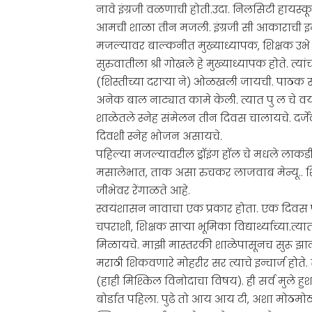
नावे इंग्रजी वळणाची होती.उदा. निलसिटी हायस्कूल,
आमची शाळा तीन मजली. इंग्रजी सी आकाराची इमारत
मजल्यावर बाल्कनीत मुख्याध्यापक, शिक्षक उभे
सुरुवातीला श्री गोखले हे मुख्याध्यापक होते. त्य
(शिस्तीच्या दराऱ्या ने) ओळखली जायची. पाठक स
अनेक बाल नाट्यात कामे केली. त्यात पु ल चे वयम्
शाळेतले स्नेह संमेलन तीन दिवस चालायचे. दर्जेदार
दिवशी स्नेह भोजन असायचे.
पहिल्या मजल्यावरील ड्रॉइंग हॉल चे मधले लाकडी
मसालेभात, ताक असा रुचकर लाजवाब मेन्यू.. शि
जीभेवर रेंगाळते आहे.
स्वयंशासन नावाचा एक प्रकार होता. एक दिवस पूर
चपराशी, शिक्षक साऱ्या भूमिका विद्यार्थ्याच्या.त्
मिळायचे. माझी मास्तरकी शाळेपासूनच सुरू झाली.
मराठी शिकवणारे मोहरीर सर त्याचे इन्चार्ज होते
(हाही मिश्किल विनोदाचा विषय). ही सर्व मुले हु
बोर्डात पहिला. पुढे तो आय आय टी, अशा मोठमोठ्