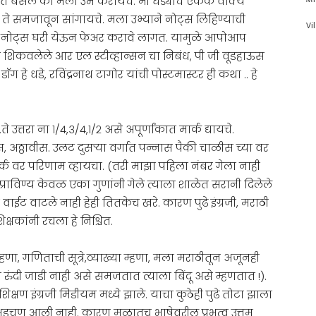
चीत बसले की मला उभे करायचे. मी धड्याचे एकेक वाक्य
ते समजावून सांगायचे. मला उभ्याने नोट्स लिहिण्याची
Vi
ले नोट्स घरी येऊन फेअर करावे लागत. यामुळे आपोआप
शिकवलेले आर एल स्टीव्हान्सन चा निबंध, पी जी वूडहाऊस
 धडे, रविंद्रनाथ टागोर यांची पोस्टमास्टर ही कथा .. हे
त्तरा ना १/४,३/४,१/२ असे अपूर्णांकात मार्क द्यायचे.
, अठ्ठावीस. उलट दुसऱ्या वर्गात पन्नास पैकी चाळीस च्या वर
र्क वर परिणाम व्हायचा. (तरी माझा पहिला नंबर गेला नाही
 प्राविण्य केवळ एका गुणांनी गेले त्याला शाळेत सरानी दिलेले
वाईट वाटले नाही हेही तितकेच खरे. कारण पुढे इंग्रजी, मराठी
क्षकांनी रचला हे निश्चित.
्हणा, गणिताची सूत्रे,व्याख्या म्हणा, मला मराठीतून अजूनही
 रुंदी जाडी नाही असे समजतात त्याला बिंदू असे म्हणतात !).
षण इंग्रजी मिडीयम मध्ये झाले. याचा कुठेही पुढे तोटा झाला
डचण आली नाही. कारण मुळातच भाषेवरील प्रभुत्व उत्तम