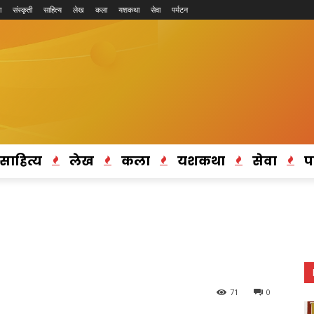
ा
संस्कृती
साहित्य
लेख
कला
यशकथा
सेवा
पर्यटन
साहित्य
लेख
कला
यशकथा
सेवा
प
71
0