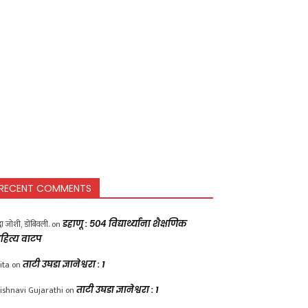
RECENT COMMENTS
द्धा जोशी, डोंबिवली.
on
डहाणू : ५०४ विद्यार्थ्यांना शैक्षणिक
हित्य वाटप
ita
on
ताटी उघडा ज्ञानेश्वरा : 1
ishnavi Gujarathi
on
ताटी उघडा ज्ञानेश्वरा : 1