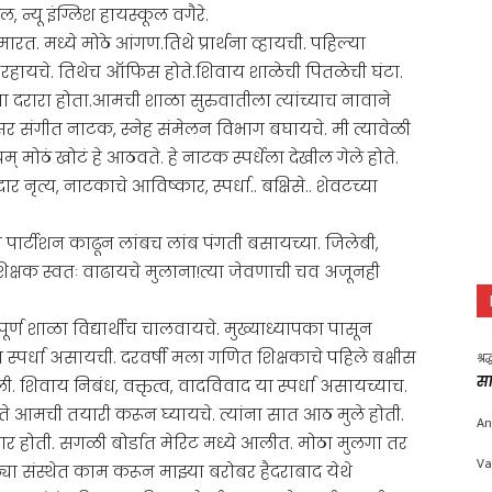
 न्यू इंग्लिश हायस्कूल वगैरे.
. मध्ये मोठे आंगण.तिथे प्रार्थना व्हायची. पहिल्या
 रहायचे. तिथेच ऑफिस होते.शिवाय शाळेची पितळेची घंटा.
ांचा दरारा होता.आमची शाळा सुरुवातीला त्यांच्याच नावाने
र संगीत नाटक, स्नेह संमेलन विभाग बघायचे. मी त्यावेळी
 मोठं खोटं हे आठवते. हे नाटक स्पर्धेला देखील गेले होते.
 नृत्य, नाटकाचे आविष्कार, स्पर्धा.. बक्षिसे.. शेवटच्या
 पार्टीशन काढून लांबच लांब पंगती बसायच्या. जिलेबी,
क्षक स्वतः वाढायचे मुलाना!त्या जेवणाची चव अजूनही
्ण शाळा विद्यार्थीच चालवायचे. मुख्याध्यापका पासून
यात स्पर्धा असायची. दरवर्षी मला गणित शिक्षकाचे पहिले बक्षीस
श्र
सा
 शिवाय निबंध, वक्तृत्व, वादविवाद या स्पर्धा असायच्याच.
. ते आमची तयारी करून घ्यायचे. त्यांना सात आठ मुले होती.
An
शार होती. सगळी बोर्डात मेरिट मध्ये आलीत. मोठा मुलगा तर
Va
या संस्थेत काम करून माझ्या बरोबर हैदराबाद येथे