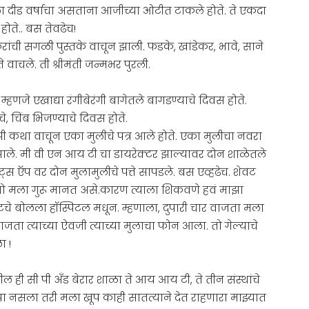
ा दीड वर्षाचा असताना आजीच्या ओटीत टाकले होते. ते एकदा
ते.. बस तेवढेच!
 सगळी पुस्तके वाचून झाली. फडके, खांडेकर, भावे, साने
वाचले. ती श्रीमंती जन्मभर पुरली.
्हणजे एखाद्या रंगीबेरंगी बागेतले बागडण्याचे दिवस होते.
चे, चिंब भिजण्याचे दिवस होते.
माझी कथा वाचून एका मुलीचे पत्र आले होते. एका मुलीचा नवरा
झाले. मी वी एन आय टी चा डायरेक्टर झाल्यावर दोन शाळेतले
्स ऍप वर दोन मुलामुलीचे पत्ते सापडले. बस एव्हढेच. शेवट
र. तो मला गुरू मानत असे.कारण त्याला शिकवणे हवं माझा
ेवटचे बोलला हॉस्पिटल मधून. म्हणाला, दुपारी चार वाजता मला
वाजता त्याच्या ऐवजी त्याच्या मुलाचा फोन आला. तो गेल्याचे
ा !
ही सी पी अँड बेरार शाळा ते आय आय टी, ते तीन संस्थांचे
पा नसला तरी मला खूप काही सातत्याने देत राहणारा माझ्यात