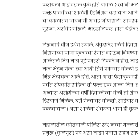
करायला आई वडील कुठे होते जवळ ? त्यांनी मल
फक्त पाचवीच्या शाळेची ऍडमिशन करायला आले हो
या काळातच वाचनाची आवड जोपासली. सावरकरांची
गुरुजी, अरविंद गोखले, माडखोलकर, हाती येईल ते 
लेखनाचे बीज इथेच रुजले, अंकुरले.शाळेचे दिवस म
निसर्गाच्या पाना फुलांच्या रंगात न्हाऊन निघण्या
शाळेतले मित्र मात्र पुढे फारसे टिकले नाहीत. 
मला भेटून गेला. त्या आधी तिचे फोनवर बोलणे 
मित्र भेटायला आले होते. आता आता फेसबुक व्हॉट
पर्यंत संपर्कात राहिला तो फक्त एक शाळा मित्
अभ्यास असे!गेल्या वर्षी दिवाळीच्या वेळी तो श
डिस्चार्ज मिळेल. घरी गेल्यावर बोलतो. साडेचार 
कळवायला ! असा शाळेचा शेवटचा धागा ही तुटल
महालातील कोतवाली पोलिस स्टेशनच्या गल्लीतील 
प्रमुख (कुलगुरू) पद असा माझा प्रवास सहज सो