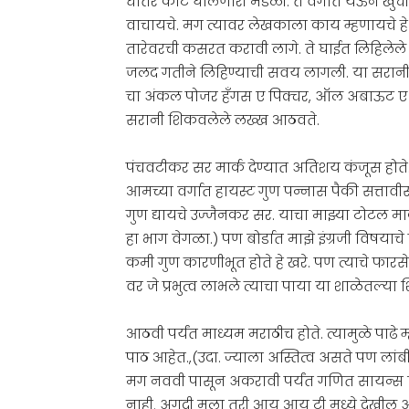
धोतर कोट घालणारी मंडळी. ते वर्गात येऊन खुर्
वाचायचे. मग त्यावर लेखकाला काय म्हणायचे हे 
तारेवरची कसरत करावी लागे. ते घाईत लिहिले
जलद गतीने लिहिण्याची सवय लागली. या सरानी 
चा अंकल पोजर हँगस ए पिक्चर, ऑल अबाऊट ए डॉग हे
सरानी शिकवलेले लख्ख आठवते.
पंचवटीकर सर मार्क देण्यात अतिशय कंजूस होते.ते उ
आमच्या वर्गात हायस्ट गुण पन्नास पैकी सत्तावीस
गुण द्यायचे उज्जैनकर सर. याचा माझ्या टोटल मा
हा भाग वेगळा.) पण बोर्डात माझे इंग्रजी विषयाचे
कमी गुण कारणीभूत होते हे खरे. पण त्याचे फारसे 
वर जे प्रभुत्व लाभले त्याचा पाया या शाळेतल्या शि
आठवी पर्यंत माध्यम मराठीच होते. त्यामुळे पाढे म
पाठ आहेत.,(उदा. ज्याला अस्तित्व असते पण लांबी
मग नववी पासून अकरावी पर्यंत गणित सायन्स शिक्
नाही. अगदी मला तरी आय आय टी मध्ये देखील अ