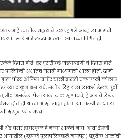
 अंतर आहे त्यातील महत्वाचे एक म्हणजे आम्हाला आमची
वातावरण… सारे सारे लख्ख आठवते. आताच्या पिढीत ही
लेले दिवस होते. तर दुसरीकडे जडणघडणी चे दिवस होते.
र पालिकेची अर्थातच मराठी माध्यमाची शाळा होती. दाजी
गदी मुख्य पोस्ट ऑफिस समोर चाळीसारखी एकमजली कौलारू
डपत्र्या टाकून बसायचे. समोर लिहायला लाकडी डेस्क. पूर्वी
दौत,नीब असलेला पेन त्याला टाक म्हणायचे, हे आमचे लेखन
ॉमन होते. ही शाळा आम्ही राहत होतो त्या पारखी वाड्याला
ेची म्हणून फी नगण्य !
ँड बेरार हायस्कूल हे नव्या शाळेचे नाव. आता इंग्रजी
पूर भागातील (म्हणजे पुलापलिकडले नागपूर!) बहुतेक शाळांची