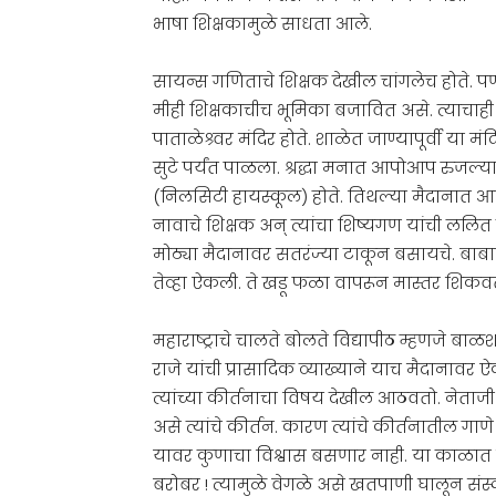
भाषा शिक्षकामुळे साधता आले.
सायन्स गणिताचे शिक्षक देखील चांगलेच होते. पण त्
मीही शिक्षकाचीच भूमिका बजावित असे. त्याचाह
पाताळेश्र्वर मंदिर होते. शाळेत जाण्यापूर्वी या
सुटे पर्यंत पाळला. श्रद्धा मनात आपोआप रुजल
(निलसिटी हायस्कूल) होते. तिथल्या मैदानात आ
नावाचे शिक्षक अन् त्यांचा शिष्यगण यांची ललि
मोठ्या मैदानावर सतरंज्या टाकून बसायचे. बाबासा
तेव्हा ऐकली. ते खडू फळा वापरून मास्तर शिकवता
महाराष्ट्राचे चालते बोलते विद्यापीठ म्हणजे बाळ
राजे यांची प्रासादिक व्याख्याने याच मैदानावर ऐ
त्यांच्या कीर्तनाचा विषय देखील आठवतो. नेता
असे त्यांचे कीर्तन. कारण त्यांचे कीर्तनातील ग
यावर कुणाचा विश्वास बसणार नाही. या काळा
बरोबर ! त्यामुळे वेगळे असे खतपाणी घालून संस्