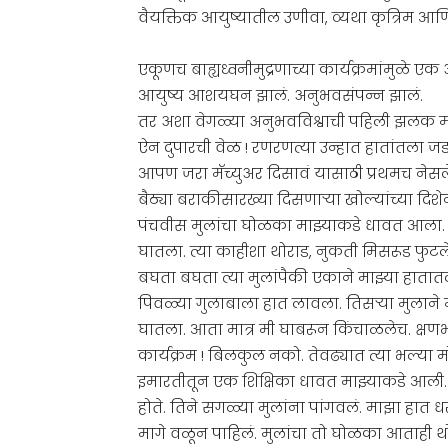
वैयक्तिक आयुष्यातील उणीवा, व्यथा कृत्रिम आणि क्
एकूणच बाह्यध्वनीमुद्रणाच्या कार्यक्रमांमुळे
आयुष्य आशयघन झालं. अनुभवसंपन्न झालं.
तर अशा वेगळ्या अनुभवविश्वाची पहिली झलक मी
ऐन दुपारची वेळ ! रणरणत्या उन्हात हातांतला ज
आपण जरा मॅच्युअर दिसावं यासाठी प्रथमच ने
बैठ्या बराकीसारख्या दिसणाऱ्या खोल्यांच्या द
पंचवीस मुलांचा घोळका माझ्याकडे धावत आला. 
घातला. त्या काहीशा थोराड, नुकती मिसरूड फुटले
बघता बघता त्या मुलांपैकी एकाने माझ्या हातातला
पिवळ्या गुलाबाला हात लावला. तिसऱ्या मुलाने
घातला. आता मात्र मी घाबरून किंचाळलेच. क्ष
कार्यक्रम ! बिलकुल नको. तेवढ्यात त्या भल्या 
इमारतीतून एक शिक्षिका धावत माझ्याकडे आली. त
होते. तिने सगळ्या मुलांना पांगवलं. माझा ह
मागे वळून पाहिलं. मुलांचा तो घोळका आताही थोड