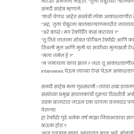
नीटसा समजला नव्हता. “तुला चेंबूरच्या “बालकल
सनदी साहेब म्हणाले.
“कधी येणार आहेत संस्थेची लोक आकाशवाणीत रेक
“अहं, तुला चेंबूरला बालकल्याणनगरीत जायचंय. 
“अरे बापरे ! मग रेकॉर्डिंग कसं करायचं ?”
“तू तिथे जाताना सोबत पोर्टेबल रेकॉर्डर आणि का
तिथली मुलं आणि मुली या सर्वांच्या मुलाखती टेप्
“मला जमेल हे ?”
“न जमायला काय झालं ? जशा तू आकाशवाणीच्या 
interviews घेऊन त्याच्या टेप्स घेऊन आकाशवाणीत
सनदी साहेब मला गुरुस्थानी ! त्यांचा शब्द डाव
संस्थेच्या प्रमुख संचालकांची दुसऱ्या दिवशीची 
तडक बाजारात जाऊन एक चांगला वजनदार पण आट
घेतल्या.
हा रेकॉर्डर पुढे अनेक वर्ष माझा जिवाभावाचा स
ठाऊक होतं ?
आज तंत्रज्ञान खूपच अद्ययावत झालं आहे. मोबाईल क