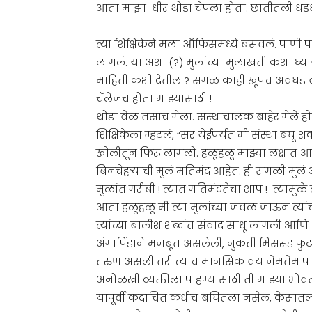
आता माझा धीर थोडा चेपला होता. छातीतली धड
त्या शिक्षिकेने मला ऑफिसमध्ये बसवलं. पाणी
लागलं. या अशा (?) मुलांच्या मुलाखती कशा घ्य
माहिती कशी देतील ? सगळं काही खूपच अवघड वाटत
चॅलेंजच होता माझ्यासाठी !
थोडा वेळ तसाच गेला. संस्थाचालक बाहेर गेले होत
शिक्षिकेला म्हटलं, “सर येईपर्यंत मी संस्था बघू
खोलीतून फिरू लागलो. हळूहळू माझ्या लक्ष
बिनचेहऱ्याची मुलं मतिमंद आहेत. ही सगळी मुलं 
मुळांत गरीबी ! त्यात गतिमंदतेचा शाप ! त्यामुळे
आता हळूहळू मी त्या मुलांच्या जवळ जाऊन त्यांच
त्यांच्या बालीश शब्दांत संवाद साधू लागली आणि 
अंगापिंडाने मजबूत असलेली, नुकती मिसरूड फु
तरुण असली तरी त्यांचं मानसिक वय जेमतेम पाच
अनोळखी व्यक्तीला पाहण्यासाठी ती माझ्या भोवती 
यापूर्वी कदाचित कधीच बघितला नसेल, केसांतल्