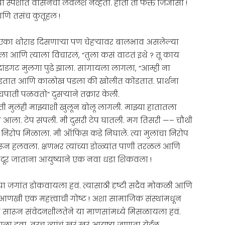
ा स्पर्शात वासनेचा लवलेश नव्हता. होती ती फक्त जिज्ञासा !
 आणि तसंच कुतूहल !
. एका थोराड दिसणाऱ्या पण चेहऱ्यावर बालभाव असलेल्या
ेला आणि त्याला विचारलं, “तुला कसं वाटतं इथे ? तू काय
ंडगट मुलगा पुढे झाला. सांगायला लागला, “आम्ही ना
तात आणि काळोख पडला की खोलीत कोंडतात. प्रार्थना
पाती पळवतो” दुसऱ्याने तक्रार केली.
. ती मुलंही माझ्याशी खुलून बोलू लागली. माझ्या हातातला
आला. टेप संपली. मी दुसरी टेप घातली. मग तिसरी —– चौथी
ा निरोप मिळाला. मी ऑफिस कडे निघाले. त्या मुलांचा निरोप
धरून हलवला. क्षणभर त्यांच्या डोळ्यांत पाणी तरळलं आणि
 दूर दूर जाताना आयुष्याने एक नवा धडा शिकवला !
या जगांत डोकवायला हवं. त्यासाठी दृष्टी सदैव मोकळी आणि
 आणखी एक महत्त्वाची गोष्ट ! अशा सामाजिक संस्थांमधून
 सारून संवेदनशीलतेने या माणसांमध्ये मिसळायला हवं.
यला हवा. तरच त्यांचं खरं खुरं आयुष्य जाणता येईल.