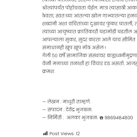
श्रोत्यांपर्यंत पोहोचवता येईल. मात्र त्यासाठ
ठेवता, स्वतःच्या आंतल्या खोल गाभ्यातल्या हळव्
शब्दांनी अशा वंचितांच्या दुःखावर फुंकर घातली
त्यांच्या आयुष्यात क्रांतिकारी घडामोडी घडतील
आपल्याला सुकर, सुंदर करता आले याचं सीमित
समाधानही खूप खूप मोठं असेल !
गेली ५० वर्षे सामाजिक संस्थांवर बाह्यध्वनीमुद्
वेळी मनाच्या तळाशी हा विचार दृढ असतो. आजही
क्रमशः
— लेखन : माधुरी ताम्हणे.
— संपादन : देवेंद्र भुजबळ.
— निर्मिती : अलका भुजबळ. ☎️ 9869484800
Post Views:
12