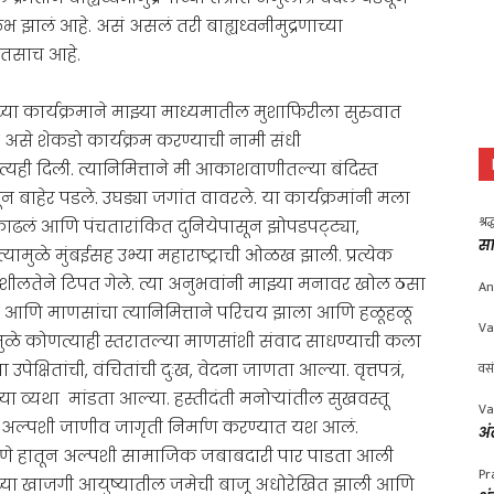
भ झालं आहे. असं असलं तरी बाह्यध्वनीमुद्रणाच्या
ी तसाच आहे.
्या कार्यक्रमाने माझ्या माध्यमातील मुशाफिरीला सुरुवात
चे असे शेकडो कार्यक्रम करण्याची नामी संधी
्यही दिली. त्यानिमित्ताने मी आकाशवाणीतल्या बंदिस्त
 बाहेर पडले. उघड्या जगांत वावरले. या कार्यक्रमांनी मला
श्र
र काढलं आणि पंचतारांकित दुनियेपासून झोपडपट्ट्या,
सा
 त्यामुळे मुंबईसह उभ्या महाराष्ट्राची ओळख झाली. प्रत्येक
शीलतेने टिपत गेले. त्या अनुभवांनी माझ्या मनावर खोल ठसा
An
ा आणि माणसांचा त्यानिमित्ताने परिचय झाला आणि हळूहळू
Va
ुळे कोणत्याही स्तरातल्या माणसांशी संवाद साधण्याची कला
वस
्षितांची, वंचितांची दुःख, वेदना जाणता आल्या. वृत्तपत्रं,
ा व्यथा मांडता आल्या. हस्तीदंती मनोऱ्यांतील सुखवस्तू
Va
्ये अल्पशी जाणीव जागृती निर्माण करण्यात यश आलं.
अं
यक्षपणे हातून अल्पशी सामाजिक जबाबदारी पार पाडता आली
Pr
वतःच्या खाजगी आयुष्यातील जमेची बाजू अधोरेखित झाली आणि