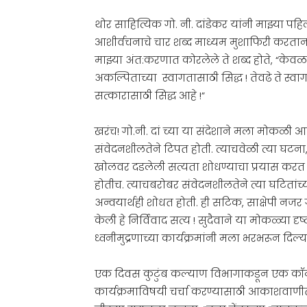
‌‌
थोर साहित्यिक गो. नी. दांडेकर यांनी माझ्या पहि
आशीर्वचनाचे चार शब्द माध्यम मुशाफिरी करताना 
माझ्या अंत:करणात कोरलेले ते शब्द होते, “के
अकल्पिताच्या स्वागतासाठी सिद्ध ! तेवढे ते स्वाग
सत्कारासाठी सिद्ध आहे !”
खरंच! गो.नी. दां च्या या संदेशाने मला मोकळी आ
संवेदनशीलतेने टिपत होती. त्याचवेळी त्या घटना,
खोलवर दडलेली सत्यता शोधण्याचा प्रयास करत होत
होतीच. त्याचबरोबर संवेदनशीलतेने त्या घटितांच्य
अन्वयार्थही शोधत होती. ही सटिक, साक्षेपी नजर गो.
केली हे निर्विवाद सत्य ! सुदैवाने या मोकळ्य
ध्वनीमुद्रणाच्या कार्यक्रमांनी मला भरभरून दिल्या
एक दिवस कुटुंब कल्याण विभागाकडून एक कॉन्ट्र
कार्यक्रमाविषयी चर्चा करण्यासाठी आकाशवाणीत 