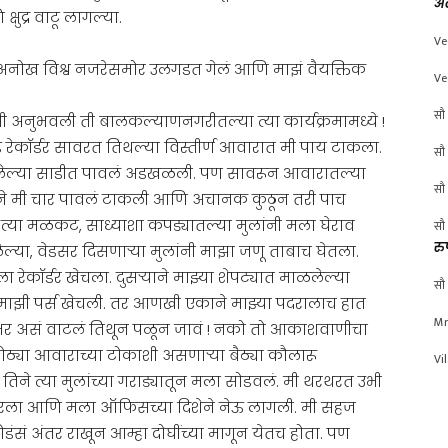
अं
षुद्र वाटू लागल्या.
Ve
 एक अनोख विश्व नजरेसमोर उलगडत गेलं आणि माझं वैयक्तिक
Ve
सौ 
 अनुभवली ती बालकल्याणनगरीतल्या त्या कार्यक्रमामध्ये !
ड रेकॉर्डर सावरत तिथल्या विस्तीर्ण आवारात मी पाय टाकला.
सौ 
सलेल्या साडीत पावलं अडखळली. पण सावरून आवारातल्या
सौ 
िशेने मी चार पावलं टाकली आणि अचानक कुठून तरी पाच
त्या मळकट, साध्याशा कपड्यातल्या मुलांनी मला घेराव
सौ 
रु
ल्या, वेडसर दिसणाऱ्या मुलांनी माझा जणू ताबाच घेतला.
 रेकॉर्डर खेचला. दुसऱ्याने माझ्या शेपट्यात माळलेल्या
सौ 
 माझी पर्स खेचली. तर आणखी एकाने माझ्या पदरालाच हात
Mr
णभर असं वाटलं तिथून पळून जावं ! नको तो आकाशवाणीचा
मोठ्या आवाराच्या टोकाशी असणाऱ्या बैठ्या कौलारू
Vi
िने त्या मुलांच्या गराड्यातून मला सोडवलं. मी थरथरत उभी
ात धरला आणि मला ऑफिसच्या दिशेने नेऊ लागली. मी सहज
ंसं अंतर राखून आम्हा दोघींच्या मागून येतच होता. पण