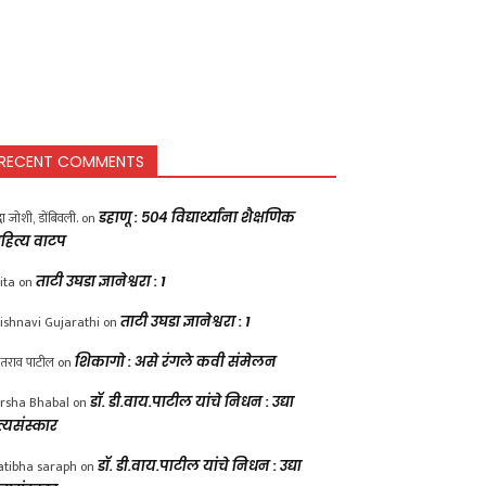
RECENT COMMENTS
द्धा जोशी, डोंबिवली.
on
डहाणू : ५०४ विद्यार्थ्यांना शैक्षणिक
हित्य वाटप
ita
on
ताटी उघडा ज्ञानेश्वरा : 1
ishnavi Gujarathi
on
ताटी उघडा ज्ञानेश्वरा : 1
ंतराव पाटील
on
शिकागो : असे रंगले कवी संमेलन
rsha Bhabal
on
डॉ. डी.वाय.पाटील यांचे निधन : उद्या
त्यसंस्कार
atibha saraph
on
डॉ. डी.वाय.पाटील यांचे निधन : उद्या