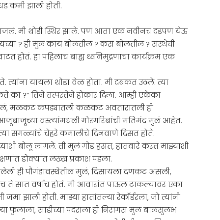
धड कमी झाली होती.
 पाजलं. मी थोडी स्थिर झाले. पण आता एक नवीनच दडपण येऊ
ायच्या ? ही मुलं काय बोलतील ? कसं बोलतील ? संस्थेची
 होतं. हा पहिलाच बाह्य ध्वनिमुद्रणाचा कार्यक्रम एक
े. त्यांना यायला थोडा वेळ होता. मी दबकत उठले. त्या
 शकते का ?” तिने तत्परतेने होकार दिला. आम्ही एकेका
ात आलं, मळकट कपड्यातली कळकट अवतारातली ही
आजूबाजूच्या वस्त्यांमधली गोरगरिबांची मतिमंद मुलं आहेत.
 त्या सगळ्यांचे चेहरे कमालीचे दिनवाणे दिसत होते.
्याशी बोलू लागले. ती मुलं गोड हसत, हातवारे करत माझ्याशी
क्षणांत डोक्यांत लख्ख प्रकाश पडला.
टलेली ही पौगंडावस्थेतील मुलं, दिसायला दणकट असली,
 ते सात वर्षांच होतं. मी आवारांत पाऊल टाकल्यावर एका
जमा झाली होती. माझ्या हातांतल्या रेकॉर्डरला, जो त्यांनी
या फुलाला, साडीच्या पदराला ही निरागस मुलं बालसुलभ