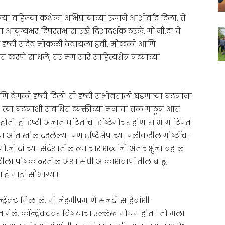
ल्या वहिल्या कथेला अभिप्रायाच्या रूपाने आशीर्वाद दिला. ते
आयुष्यभर दिपस्तंभासारखे दिशादर्शक ठरले. गो.नी.दां चे
वळ दृष्टी सदैव मोकळी ठेवायला हवी. मोकळी आणि
त करणे साधले, तर मग सारे साहित्यक्षेत्र नव्याच्या
णि वेगळी दृष्टी दिली. ती दृष्टी सभोवताली घडणाऱ्या घटनांना
 त्या घटनांशी संबंधित व्यक्तींच्या मनाचा तळ गाठून आंत
ी. ही दृष्टी अज्ञात घटितांचा दृष्टिगोचर होणारा भाग टिपत
ा आंत खोल दडलेल्या पण दृष्टिक्षेपाच्या पलीकडील गोष्टींचा
नी.दां च्या संदेशातील त्या चार शब्दांनी अंत:चक्षुंना बहाल
ा दृष्टीला पोषक ठरतील अशा संधी आकाशवाणीतील बाह्य
 हे माझं सौभाग्य !
ॅक्ट मिळालं. मी नेहमीप्रमाणे सनदी साहेबांशी
गेले. कॉन्ट्रॅक्टवर विषयाचा उल्लेख मोघम होता. तो मला