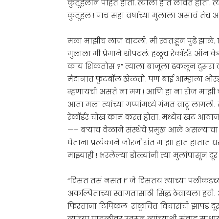
कुतूहलाने पाहत होती. त्याला हात लावत होती. त्य
कुतूहल ! पाच सहा वर्षाच्या मुलाला असावं तेच
मला माझीच लाज वाटली. मी स्वतःहून पुढे झाले
मुलाला मी प्रेमाने थोपटलं. हळूच रेकॉर्डर ऑन क
काय शिकतोस ?” त्याला बाजूला ढकलून दुसरा दा
मैदानात फुटबॉल खेळतो. पण बाई आम्हाला ओरड
म्हणायची असते ना मग ! आणि हा ना रोज माझी च
आता मला त्यांच्या गप्पांमध्ये गंमत वाटू लागली
रेकॉर्डर चोख काम करत होता. मध्येच खट आवाज 
—– बऱ्याच वेळाने संस्थेचे प्रमुख आले असल्याच
घेताना प्रत्येकाने जोरजोरांत माझा हात हातात 
माझ्याही ! भरलेल्या डोळ्यांनी त्या मुलांपासून
“दिसत तसं नसत !” जे दिसतय त्याच्या पलीकडच्
अकल्पिताच्या स्वागतासाठी सिद्ध ठेवायला हवी.
फिरताना टिपिकल संकुचित विचारांची झापडं दूर
त्यांच्या पातळीवर उतरून त्यांच्याशी संवाद साधा