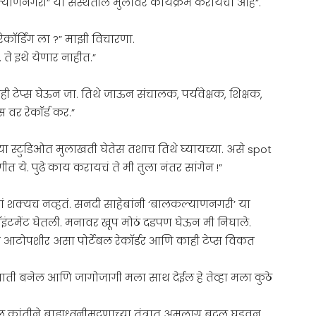
्याणनगरी” या संस्थेतील मुलांवर कार्यक्रम करायचा आहे”.
ॉर्डिंग ला ?” माझी विचारणा.
ते इथे येणार नाहीत.”
ही टेप्स घेऊन जा. तिथे जाऊन संचालक, पर्यवेक्षक, शिक्षक,
स वर रेकॉर्ड कर.”
स्टुडिओत मुलाखती घेतेस तशाच तिथे घ्यायच्या. असे spot
 ये. पुढे काय करायचं ते मी तुला नंतर सांगेन !”
लणं शक्यच नव्हतं. सनदी साहेबांनी ‘बालकल्याणनगरी’ या
अपॉइंटमेंट घेतली. मनावर खूप मोठं दडपण घेऊन मी निघाले.
ोपशीर असा पोर्टेबल रेकॉर्डर आणि काही टेप्स विकत
ांगाती बनेल आणि जागोजागी मला साथ देईल हे तेव्हा मला कुठे
्रांतीने बाह्यध्वनीमुद्रणाच्या तंत्रात अमुलाग्र बदल घडवून