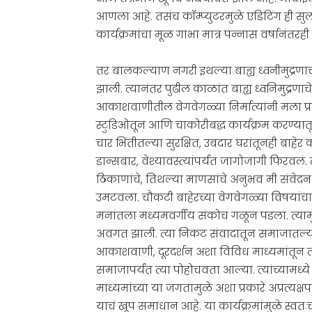
आणला आहे. तसंच कॉम्प्युटरमुळे एडिटिंग ही सुल
कार्यक्रमांचा मूळ गाभा मात्र पन्नास वर्षानंतरह
तर बालकल्याण नगरी इथल्या बाह्य ध्वनीमुद्रणाच
झाली. त्यानंतर पुढील काळांत बाह्य ध्वनिमुद्रणा
आकाशवाणीतील वेगवेगळ्या निर्मात्यांनी मला प्रत
स्टुडिओतून आणि चाकोरीबद्ध कार्यक्रम करण्यातून
चार भिंतीतल्या सुरक्षित, उबदार घरांतूनही बाहे
डान्सबार, वेश्यावस्त्यांपर्यंत जागोजागी फिरवलं.
ठिकाणांचे, तिथल्या माणसांचे अनुभव मी संवेदन
उमटवला. चौकटी बाहेरच्या वेगवेगळ्या विषयांच
मनांतला मध्यमवर्गीय संकोच गळून पडला. त्याम
अवगत झाली. त्या निकट संवादातून समाजातल्या उपेक
आकाशवाणी, दूरदर्शन अशा विविध माध्यमांतून त्य
समाजापर्यंत त्या पोहोचवता आल्या. त्यांच्यामध
माध्यमांच्या या जगतामुळे अशा प्रकारे अप्रत्
याचं खूप समाधान आहे. या कार्यक्रमांमुळे स्