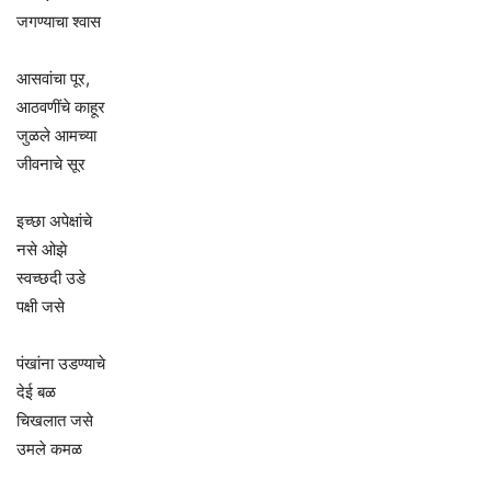
जगण्याचा श्वास
आसवांचा पूर,
आठवणींचे काहूर
जुळले आमच्या
जीवनाचे सूर
इच्छा अपेक्षांचे
नसे ओझे
स्वच्छदी उडे
पक्षी जसे
पंखांना उडण्याचे
देई बळ
चिखलात जसे
उमले कमळ