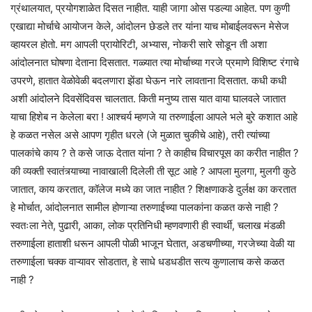
ग्रंथालयात, प्रयोगशाळेत दिसत नाहीत. याही जागा ओस पडल्या आहेत. पण कुणी
एखाद्या मोर्चाचे आयोजन केले, आंदोलन छेडले तर यांना याच मोबाईलवरून मेसेज
व्हायरल होतो. मग आपली प्रायोरिटी, अभ्यास, नोकरी सारे सोडून ती अशा
आंदोलनात घोषणा देताना दिसतात. गळ्यात त्या मोर्चाच्या गरजे प्रमाणे विशिष्ट रंगाचे
उपरणे, हातात वेळोवेळी बदलणारा झेंडा घेऊन नारे लावताना दिसतात. कधी कधी
अशी आंदोलने दिवसेंदिवस चालतात. किती मनुष्य तास यात वाया घालवले जातात
याचा हिशेब न केलेला बरा ! आश्चर्य म्हणजे या तरुणाईला आपले भले बुरे कशात आहे
हे कळत नसेल असे आपण गृहीत धरले (जे मुळात चुकीचे आहे), तरी त्यांच्या
पालकांचे काय ? ते कसे जाऊ देतात यांना ? ते काहीच विचारपूस का करीत नाहीत ?
की व्यक्ती स्वातंत्र्याच्या नावाखाली दिलेली ती सूट आहे ? आपला मुलगा, मुलगी कुठे
जातात, काय करतात, कॉलेज मध्ये का जात नाहीत ? शिक्षणाकडे दुर्लक्ष का करतात
हे मोर्चात, आंदोलनात सामील होणाऱ्या तरुणाईच्या पालकांना कळत कसे नाही ?
स्वतःला नेते, पुढारी, आका, लोक प्रतिनिधी म्हणवणारी ही स्वार्थी, चलाख मंडळी
तरुणाईला हाताशी धरून आपली पोळी भाजून घेतात, अडचणीच्या, गरजेच्या वेळी या
तरुणाईला चक्क वाऱ्यावर सोडतात, हे साधे धडधडीत सत्य कुणालाच कसे कळत
नाही ?