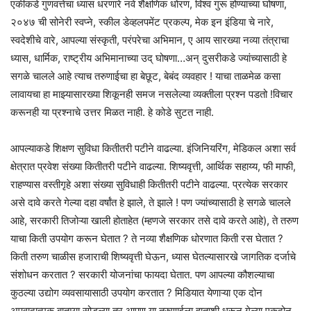
एकीकडे गुणवत्तेचा ध्यास धरणारे नवे शैक्षणिक धोरण, विश्व गुरू होण्याच्या घोषणा,
२०४७ ची सोनेरी स्वप्ने, स्कील डेव्हलपमेंट प्रकल्प, मेक इन इंडिया चे नारे,
स्वदेशीचे वारे, आपल्या संस्कृती, परंपरेचा अभिमान, ए आय सारख्या नव्या तंत्राचा
ध्यास, धार्मिक, राष्ट्रीय अभिमानाच्या उद् घोषणा…अन् दुसरीकडे ज्यांच्यासाठी हे
सगळे चालले आहे त्याच तरुणाईचा हा बेछूट, बेबंद व्यवहार ! याचा ताळमेळ कसा
लावायचा हा माझ्यासारख्या शिकूनही समज नसलेल्या व्यक्तीला प्रश्न पडतो !विचार
करूनही या प्रश्नाचे उत्तर मिळत नाही. हे कोडे सुटत नाही.
आपल्याकडे शिक्षण सुविधा कितीतरी पटीने वाढल्या. इंजिनियरिंग, मेडिकल अशा सर्व
क्षेत्रात प्रवेश संख्या कितीतरी पटीने वाढल्या. शिष्यवृत्ती, आर्थिक सहाय्य, फी माफी,
राहण्यास वस्तीगृहे अशा संख्या सुविधाही कितीतरी पटीने वाढल्या. प्रत्येक सरकार
असे दावे करते गेल्या दहा वर्षांत हे झाले, ते झाले ! पण ज्यांच्यासाठी हे सगळे चालले
आहे, सरकारी तिजोऱ्या खाली होताहेत (म्हणजे सरकार तसे दावे करते आहे), ते तरुण
याचा किती उपयोग करून घेतात ? ते नव्या शैक्षणिक धोरणात किती रस घेतात ?
किती तरुण चाळीस हजाराची शिष्यवृत्ती घेऊन, ध्यास घेतल्यासारखे जागतिक दर्जाचे
संशोधन करतात ? सरकारी योजनांचा फायदा घेतात. पण आपल्या कौशल्याचा
कुठल्या उद्योग व्यवसायासाठी उपयोग करतात ? मिडियात येणाऱ्या एक दोन
अपवादात्मक बातम्या सोडल्या तर आपण या तरुणाईला हाताशी धरून गेल्या एकदोन