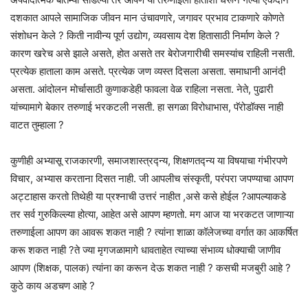
दशकात आपले सामाजिक जीवन मान उंचावणारे, जगावर प्रभाव टाकणारे कोणते
संशोधन केले ? किती नावीन्य पूर्ण उद्योग, व्यवसाय देश हितासाठी निर्माण केले ?
कारण खरेच असे झाले असते, होत असते तर बेरोजगारीची समस्यांच राहिली नसती.
प्रत्येक हाताला काम असते. प्रत्येक जण व्यस्त दिसला असता. समाधानी आनंदी
असता. आंदोलन मोर्चासाठी कुणाकडेही फावला वेळ राहिला नसता. नेते, पुढारी
यांच्यामागे बेकार तरुणाई भरकटली नसती. हा सगळा विरोधाभास, पॅरोडॉक्स नाही
वाटत तुम्हाला ?
कुणीही अभ्यासू राजकारणी, समाजशास्त्रद्न्य, शिक्षणतद्न्य या विषयाचा गंभीरपणे
विचार, अभ्यास करताना दिसत नाही. जी आपलीच संस्कृती, परंपरा जपण्याचा आपण
अट्टाहास करतो तिथेही या प्रश्नाची उत्तरं नाहीत ,असे कसे होईल ?आपल्याकडे
तर सर्व गुरुकिल्ल्या होत्या, आहेत असे आपण म्हणतो. मग आज या भरकटत जाणाऱ्या
तरुणाईला आपण का आवरू शकत नाही ? त्यांना शाळा कॉलेजच्या वर्गात का आकर्षित
करू शकत नाही ?ते ज्या मृगजळामागे धावताहेत त्याच्या संभाव्य धोक्याची जाणीव
आपण (शिक्षक, पालक) त्यांना का करून देऊ शकत नाही ? कसची मजबुरी आहे ?
कुठे काय अडचण आहे ?