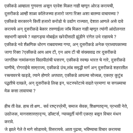
एकीकडे आम्हाला गुणवत्ता असून प्रवेश मिळत नाही म्हणून ओरड करायची,
दुसरीकडे आम्ही शाळा कॉलेजच्या हजारो जागा रिक्त अशा बातम्या वाचायच्या ?
एकीकडे सरकारने किती हजारो करोडो चे उद्योग राज्यात, देशात आणले असे दावे
करायचे अन् दुसरीकडे बेकार तरुणाईला जॉब मिळत नाही म्हणून त्यांनी आंदोलनात
सहभागी व्हायचे ? महागड्या मोबाईल खरेदीसाठी झुंडीने रांगेत उभे राहायचे ?
एकीकडे नवे शैक्षणिक धोरण राबवायच्या गप्पा, अन् दुसरीकडे अनेक प्राध्यापकाच्या
जागा रिक्त ?एकीकडे आय आय टी, एन आय टी ची संख्यावाढ तर दुसरीकडे
जागतिक नामांकनात विद्यापीठांची घसरण, एकीकडे स्वच्छ भारत चे नारे, दुसरीकडे
घाणीचे, रोगराईचे साम्राज्य, एकीकडे उंच,लांब समृद्धी मार्ग अन् दुसरीकडे शहरातील
रस्त्यावरचे खड्डे, त्याने होणारे अपघात, एकीकडे आपल्या सोज्वळ, एकत्र कुटुंब
पद्धतीचे दाखले, अन् दुसरीकडे लिव्ह इन, घटस्फोटाचे वाढते प्रमाण! या सगळ्याचा
मेळ कसा लावायचा ?
हीच ती वेळ. हाच तो क्षण.. सर्व राष्ट्रप्रेमी, समाज सेवक, शिक्षणतद्न्य, प्रभावी नेते,
उद्योजक, मानसशास्त्रद्न्य, डॉक्टर्स, न्यायमूर्ती यांनी एकत्र बसून विचार मंथन
करावे.
जे झाले गेले ते मागे सोडायचे, विसरायचे. आता पुढचा, भविष्याचा विचार करायचा