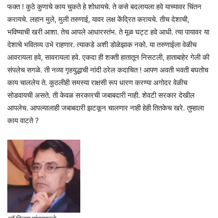
फक्त ! कुठे कुणाचे काय चुकते हे शोधायचे. ते कसे बदलायला हवे याच्यावर चिंतन
करायचे. लहान मुले, मुली तरुणाई, यावर लक्ष केंद्रित करायचे. तीच देशाची,
भविष्याची खरी आशा. तेच आपले आधारस्तंभ. ते मूळ घट्ट हवे आधी. त्या पायावर या
देशाचे भवितव्य उभे राहणार. त्याकडे अशी डोळेझाक नको. या तरुणाईला वेळीच
आवरायला हवे, सावरायला हवे. एकदा ही शक्ती हातातून निसटली, हाताबाहेर गेली की
संपलेच सगळे. ती नव्या गृहयुद्धाची नांदी ठरेल कदाचित ! आपण अवती भवती बघतोच
काय चाललेय ते. कुठलीही समस्या राक्षसी रूप धारण करण्या अगोदर वेळीच
सोडवायची असते. ती केवळ सरकारची जबाबदारी नाही. शेवटी सरकार देखील
आपलेच. आपल्यालाही जबाबदारी झटकून चालणार नाही हेही तितकेच खरे. तुम्हाला
काय वाटते ?