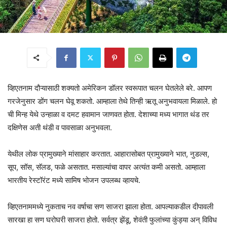
व्हिएतनाम दौऱ्यासाठी शक्यतो अमेरिकन डॉलर स्वरूपात चलन घेतलेले बरे. आपण
गरजेनुसार डोंग चलन घेवू शकतो. आम्हाला तेथे तिन्ही ऋतू अनुभवायला मिळाले. हो
ची मिन्ह येथे उन्हाळा व दमट हवामान जाणवत होता. देशाच्या मध्य भागात थंड तर
दक्षिणेस अती थंडी व पावसाळा अनुभवला.
येथील लोक प्रामुख्याने मांसाहार करतात. आहारासोबत प्रामुख्याने भात, नुडल्स,
सूप, सॉस, सॅलड, फळे असतात. मसाल्यांचा वापर अत्यंत कमी असतो. आम्हाला
भारतीय रेस्टॉरंट मध्ये सामिष भोजन उपलब्ध व्हायचे.
व्हिएतनाममध्ये नुकताच नव वर्षाचा सण साजरा झाला होता. आपल्याकडील दीपावली
सारखा हा सण घरोघरी साजरा होतो. सर्वत्र झेंडू, शेवंती फुलांच्या कुंड्या अन् विविध