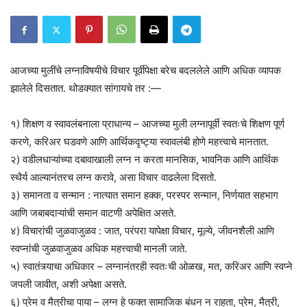
आजच्या मुलींचे लग्नाविषयीचे विचार पूर्वीपेक्षा बरेच बदललेले आणि अधिक व्यापक
झालेले दिसतात. थोडक्यात सांगायचे तर :—
१) शिक्षण व स्वावलंबनाला प्राधान्य – आजच्या मुली लग्नापूर्वी स्वतःचे शिक्षण पूर्ण
करणे, करिअर घडवणे आणि आर्थिकदृष्ट्या स्वावलंबी होणे महत्त्वाचे मानतात.
२) वडीलधाऱ्यांच्या दबावाखाली लग्न न करता मानसिक, भावनिक आणि आर्थिक
स्थैर्य आल्यानंतरच लग्न करावे, असा विचार वाढलेला दिसतो.
३) समानता व सन्मान : नात्यात समान हक्क, परस्पर सन्मान, निर्णयात सहभाग
आणि जबाबदाऱ्यांची समान वाटणी अपेक्षित असते.
४) विचारांची जुळवाजुळव : जात, परंपरा यापेक्षा विचार, मूल्ये, जीवनशैली आणि
स्वप्नांची जुळवाजुळव अधिक महत्त्वाची मानली जाते.
५) स्वातंत्र्याचा अधिकार – लग्नानंतरही स्वतःची ओळख, मत, करिअर आणि स्वप्ने
जपली जावीत, अशी अपेक्षा असते.
६) प्रेम व मैत्रीचा पाया – लग्न हे फक्त सामाजिक बंधन न राहता, प्रेम, मैत्री,