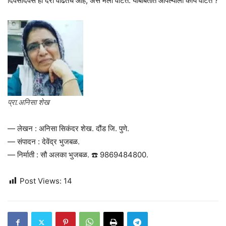
दिवसेंदिवस ही दरी वाढतच आहे, असे मला वाटते. याबाबतीत आपल्याला काय वाटते ?
प्रा.अनिसा शेख
— लेखन : अनिसा सिकंदर शेख. दौंड जि. पुणे.
— संपादन : देवेंद्र भुजबळ.
— निर्माती : सौ अलका भुजबळ. ☎️ 9869484800.
Post Views:
14