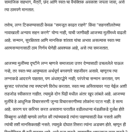
सामाजिक सहभाग, मैत्री, छंद आणि स्वतःचा वैयक्तिक अवकाश जपला जावा, असे
त्या ठामपणे मानतात.
तसेच, लग्न टिकवण्यासाठी केवळ “समजूत काढत राहणे” किंवा “सहनशीलतेच्या
नावाखाली अन्याय सहन करणे” योग्य नाही, याची जाणीवही आजच्या मुलींमध्ये वाढली
आहे. सन्मान, सुरक्षितता आणि मानसिक शांतता यांचा अभाव असल्यास स्वतःच्या
आत्मसन्मानासाठी ठाम निर्णय घेणेही आवश्यक आहे, असे त्या समजतात.
आजच्या मुलींच्या दृष्टीने लग्न म्हणजे समाजाला उत्तर देण्यासाठी उचललेले पाऊल
नव्हे, तर स्वतःच्या आयुष्याला अर्थपूर्ण बनवणारे सहजीवन असावे. म्हणूनच त्या
लग्नाकडे आदराने पाहतात, पण अंधश्रद्धेने नाही; परंपरेचा सन्मान करतात, पण
बुरसट परंपरांचा त्या स्पष्टपणे विरोध करतात. स्वतःच्या अस्तित्वावर गदा येईल अशी
तडजोड स्वीकारत नाहीत. त्यामुळे दोन पिढी मधील अंतर खूप लांबले आहे. आजच्या
मुलींचे हे आधुनिक विचारसरणी जुन्या विचारसरणीच्या लोकांना पटत नाही. हे सत्य
आहे. कारण घर करियर करत असताना घरातील वडीलधाऱ्या मंडळीकडे दुर्लक्ष होते
किंबहुना असेही म्हणावे लागेल की त्यांच्याकडे त्यांना पाहण्यासाठी वेळ नसतो आणि
त्यांची तशी मानसिकताही नसते. त्यामुळे दोघात तिसरा त्यांना अडचण होते. म्हणून ही