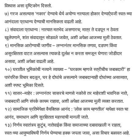
विश्वास असा दृष्टिकोन दिसतो.
७) गरज असल्यास ‘नकार’ देण्याचे धैर्य अयोग्य नात्याला होकार देण्याऐवजी स्वतःच्या
आनंदाला प्राधान्य देण्याची मानसिकता वाढली आहे.
८) संवादाला प्राधान्य : नात्यात मतभेद असणारच; मात्र ते दडपून न ठेवता
खुलेपणाने, शांत संवादातून सोडवले जावेत, अशी अपेक्षा आजच्या मुली ठेवतात.
९) मानसिक आरोग्याची जाणीव – लग्नानंतर मानसिक तणाव, दडपण किंवा
असुरक्षितता वाटत असल्यास त्याकडे दुर्लक्ष न करता समजून घेणारा जोडीदार
असावा, अशी अपेक्षा वाढली आहे.
१०) घरातील भूमिकांची नव्याने व्याख्या – “घरकाम म्हणजे स्त्रीचीच जबाबदारी” हा
पारंपरिक विचार बदलून, घर हे दोघांचे असल्याने जबाबदाऱ्याही दोघांच्या असाव्यात,
अशी स्पष्ट भूमिका दिसते.
११) सासर–माहेर : लग्नानंतर सासरचे माणसे नकोसे तर माहेराशी भावनिक नाते,
जबाबदारी आणि संपर्क कायम राहावा, अशी अपेक्षा आजच्या मुली व्यक्त करतात.
१२) सामाजिक प्रतिमेपेक्षा वैयक्तिक आनंद : ‘लोक काय म्हणतील’ यापेक्षा स्वतःचा
आनंद, समाधान आणि सुरक्षितता महत्त्वाची मानली जाते.
१३) निर्णय स्वातंत्र्य कुटुंब, नातेवाईक किंवा समाजाच्या दबावाखाली न राहता,
स्वतःच्या आयुष्याविषयी निर्णय घेण्याचा हक्क जपला जावा, असा विचार बळावत आहे.