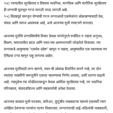
१४) नात्यातील सुरक्षितता व विश्वास भावनिक, मानसिक आणि शारीरिक सुरक्षितता
ही लग्नाची मूलभूत गरज मानली जाऊ लागली आहे.
१५) विवाहपूर्व समजून घेण्याची गरज लग्नाआधी एकमेकांना ओळखण्यासाठी वेळ,
संवाद आणि समज आवश्यक आहे, असे आजच्या मुली स्पष्टपणे मानतात.
आजच्या मुलींचे लग्नाविषयीचे विचार केवळ परंपरेपुरते मर्यादित न राहता अनुभव,
शिक्षण, समाजातील बदल आणि स्वतःच्या आत्मभानाशी जोडलेले दिसतात. त्या
लग्नाकडे आयुष्याचा “एकमेव उद्देश” म्हणून न पाहता, आयुष्यातील एक महत्त्वाचा पण
ऐच्छिक टप्पा म्हणून पाहू लागल्या आहेत.
आजच्या मुलींसाठी लग्न म्हणजे, स्वतःची ओळख विसर्जित करणे नव्हे, तर दोन
स्वतंत्र व्यक्तींनी समजुतीने एकत्र चालण्याचा निर्णय असावा, अशी धारणा वाढली
आहे. त्यामुळेच त्या जोडीदाराकडून केवळ आर्थिक सुरक्षितता नव्हे, तर भावनिक
परिपक्वता, संवादकौशल्य आणि सहकार्याची अपेक्षा ठेवतात.
आजच्या काळात मुली घरकाम, करिअर, कुटुंबीय जबाबदाऱ्या यामध्ये एकतर्फी त्याग
अपेक्षित ठेवणाऱ्या नात्यांना प्रश्न विचारतात. लग्नानंतरही आई-वडिलांची जबाबदारी,