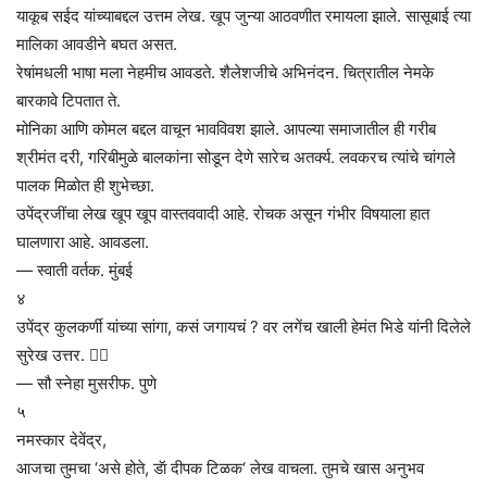
याकूब सईद यांच्याबद्दल उत्तम लेख. खूप जुन्या आठवणीत रमायला झाले. सासूबाई त्या
मालिका आवडीने बघत असत.
रेषांमधली भाषा मला नेहमीच आवडते. शैलेशजीचे अभिनंदन. चित्रातील नेमके
बारकावे टिपतात ते.
मोनिका आणि कोमल बद्दल वाचून भावविवश झाले. आपल्या समाजातील ही गरीब
श्रीमंत दरी, गरिबीमुळे बालकांना सोडून देणे सारेच अतर्क्य. लवकरच त्यांचे चांगले
पालक मिळोत ही शुभेच्छा.
उपेंद्रजींचा लेख खूप खूप वास्तववादी आहे. रोचक असून गंभीर विषयाला हात
घालणारा आहे. आवडला.
— स्वाती वर्तक. मुंबई
४
उपेंद्र कुलकर्णी यांच्या सांगा, कसं जगायचं ? वर लगेंच खाली हेमंत भिडे यांनी दिलेले
सुरेख उत्तर. 👌🏻
— सौ स्नेहा मुसरीफ. पुणे
५
नमस्कार देवेंद्र,
आजचा तुमचा ‘असे होते, डॅा दीपक टिळक‘ लेख वाचला. तुमचे खास अनुभव