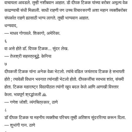
वाचायला आवडले. तुम्ही नशीबवान आहात. डॅा दीपक टिळक यांच्या बरोबर अमूल्य वेळ
काढण्याची संधी मिळाली. साधी राहणी पण उच्च विचारसरणी अशा महान व्यक्तीबरोबर
संपर्कात राहणे ह्यासाठी भाग्य लागते. तुम्ही भाग्यवान आहात.
धन्यवाद,
— माधव गोगावले. शिकागो, अमेरिका.
६
वा असे होते डाॅ. दिपक टिळक… सुंदर लेख.
— तेजश्री सहस्त्रबुद्धे. केनिया
७
दीपकजी टिळक यांना अनेक वेळा भेटलो. त्यांचे वडिल जयंतराव टिळक हे सभापती
होते ; त्यावेळी विधान भवनात त्यांनाही भेटलो होतो. दीपकजींचा स्वभाव शांत, संयमी
होता. टिळक महाराष्ट्र विद्यापीठात त्यांनी खुप बदल केले आणि आणखी विस्तार
केला. भावपूर्ण श्रद्धांजली 🙏
— गणेश जोशी. व्यंगचित्रकार, ठाणे
८
डॉ दीपक टिळक या महनीय व्यक्तीचा परिचय तुम्ही अतिशय सुंदररित्या करून दिला.
— शुभांगी गान. ठाणे