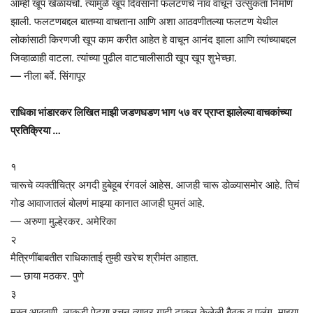
आम्ही खूप खेळायचो. त्यामुळे खूप दिवसांनी फलटणचे नाव वाचून उत्सुकता निर्माण
झाली. फलटणबद्दल बातम्या वाचताना आणि अशा आठवणीतल्या फलटण येथील
लोकांसाठी किरणजी खूप काम करीत आहेत हे वाचून आनंद झाला आणि त्यांच्याबद्दल
जिव्हाळाही वाटला. त्यांच्या पुढील वाटचालीसाठी खूप खूप शुभेच्छा.
— नीला बर्वे. सिंगापूर
राधिका भांडारकर लिखित माझी जडणघडण भाग ५७ वर प्राप्त झालेल्या वाचकांच्या
प्रतिक्रिया …
१
चारूचे व्यक्तीचित्र अगदी हुबेहूब रंगवलं आहेस. आजही चारू डोळ्यासमोर आहे. तिचं
गोड आवाजातलं बोलणं माझ्या कानात आजही घुमतं आहे.
— अरुणा मुल्हेरकर. अमेरिका
२
मैत्रिणींबाबतीत राधिकाताई तुम्ही खरेच श्रीमंत आहात.
— छाया मठकर. पुणे
३
मस्त आठवणी. लाकडी पेट्या रचून त्यावर गादी टाकून केलेली बैठक व पलंग. माझ्या