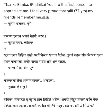
Thanks Bimba. (Radhika) You are the first person to
appreciate me. I feel very proud that still (77 yrs) my
friends remember me.🙏🙏
— सुषमा पालकर. पुणे
६
बालपण छानच असतं नेहमी. मस्त !
— सुमती पवार. नाशिक
७
खूपच छान लिहिता तुम्ही. प्रतिक्रिया छानच येतील. तुमचं सहज सोपं लिखाण छान
वाटतं वाचायला. समोर सगळं घडतं आहे असं वाटतं.
— प्रज्ञा मिरासदार. पुणे
८
चारूवरचा लेख आत्ताच वाचला.. आवडला..
— सुचेता खेर. पुणे
९
राधिका, चारुबद्दल तू खूपच छान लिहिले आहेस. अगदी हुबेहुब चारूचे वर्णन केले
आहेस. मला खूपच आवडले. त्यादिवशी तिची खूप आठवण आली आणि आपले