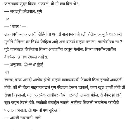
जळगावचे सुंदर दिवस आठवले. वो भी क्या दिन थे !
— जयश्री कोतवाल. पुणे
१०
— ‘ चारू ‘ —
लहानपणीच्या आठवणी लिहितांना अगदी बालवयात शिरली होतीस त्यामुळे शाळकरी
मुलीने मैत्रिण वर निबंध लिहिला आहे असं वाटलं माझ्या मनाला, गमतीशीरच ना ?
पुढे चारूबद्दल लिहितांना तिच्या आठवणीत हरवून गेलीस. तिच्या व्यक्तीमत्वातील
वेगळेपण छानच रंगवलं आहेस.
— अनुपमा. 😊🌹💕मुंबई
११
खरच, चारू अगदी अशीच होती. माझ्या कपाळावरची टिकली तिला इतकी आवडली
होती, की मी तिला माझ्याजवळचं पूर्ण पॅकेटच देऊन टाकलं, काय खूश झाली होती ती
तेव्हा ! म्हणाली, मला प्रत्येक साडीवर मॅचिंग टिकली लावता येईल, ते पॅकेटही तिने
खूप जपून ठेवले होते. त्यावेळी मोबाईल नव्हते, नाहीतर टिकली लावलेला फोटोही
पाठवला असता. ती गायची पण सुरेख !
— आरती नचनानी. ठाणे