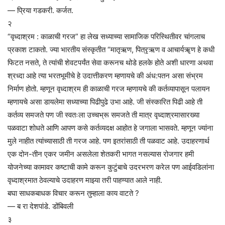
— प्रिया गडकरी. कर्जत.
२
“वृध्दाश्रम : काळाची गरज” हा लेख सध्याच्या सामाजिक परिस्थितीवर चांगलाच
प्रकाश टाकतो. ज्या भारतीय संस्कृतीत “मातृऋण, पित्रृऋण व आचार्यॠण हे कधी
फिटत नसते, ते त्यांची शेवटपर्यंत सेवा करूनच थोडे हलके होते अशी धारणा अथवा
श्रध्दा आहे त्या भरतभूमीचे हे उदात्तीकरण म्हणायचे की अंध:पतन असा संभ्रम
निर्माण होतो. म्हणून वृध्दाश्रम ही काळाची गरज म्हणायचे की कर्तव्यापासून पलायन
म्हणायचे असा डायलेमा सध्याच्या पिढीपुढे उभा आहे. जी संस्कारित पिढी आहे ती
कर्तव्य समजते पण जी स्वतःला उच्चभ्रू समजते ती मात्र वृध्दाश्रमासारख्या
पळवाटा शोधते आणि आपण कसे कर्तव्यदक्ष आहोत हे जगाला भासवते. म्हणून ज्यांना
मुले नाहीत त्यांच्यासाठी ती गरज आहे. पण इतरांसाठी ती पळवाट आहे. उदाहरणार्थ
एक दोन-तीन एकर जमीन असलेला शेतकरी भागत नसल्यास रोजगार हमी
योजनेच्या कामावर कष्टाची कामे करून कुटुंबाचे उदरभरण करेल पण आईवडिलांना
वृध्दाश्रमात ठेवल्याचे उदाहरण माझ्या तरी पाहण्यात आले नाही.
बघा साधकबाधक विचार करून तुम्हाला काय वाटते ?
— ब रा देशपांडे. डोंबिवली
३