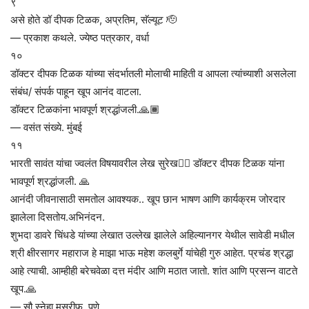
९
असे होते डॉ दीपक टिळक, अप्रतिम, सॅल्यूट 🫡
— प्रकाश कथले. ज्येष्ठ पत्रकार, वर्धा
१०
डॉक्टर दीपक टिळक यांच्या संदर्भातली मोलाची माहिती व आपला त्यांच्याशी असलेला
संबंध/ संपर्क पाहून खूप आनंद वाटला.
डॉक्टर टिळकांना भावपूर्ण श्रद्धांजली.🙏🏾
— वसंत संख्ये. मुंबई
११
भारती सावंत यांचा ज्वलंत विषयावरील लेख सुरेख👌🏻 डॉक्टर दीपक टिळक यांना
भावपूर्ण श्रद्धांजली. 🙏
आनंदी जीवनासाठी समतोल आवश्यक.. खूप छान भाषण आणि कार्यक्रम जोरदार
झालेला दिसतोय.अभिनंदन.
शुभदा डावरे चिंधडे यांच्या लेखात उल्लेख झालेले अहिल्यानगर येथील सावेडी मधील
श्री क्षीरसागर महाराज हे माझा भाऊ महेश कलबुर्गे यांचेही गुरु आहेत. प्रचंड श्रद्धा
आहे त्याची. आम्हीही बरेचवेळा दत्त मंदीर आणि मठात जातो. शांत आणि प्रसन्न वाटते
खूप.🙏
— सौ स्नेहा मुसरीफ. पुणे