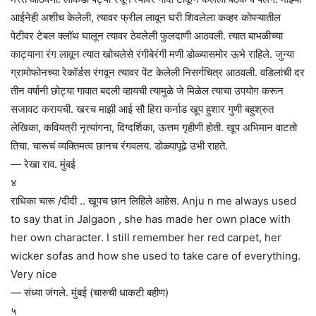
आईनेही अशीच केलेली, त्यावर फ्रील लावून घरी शिवलेला कव्हर कोपऱ्यातील
पेटीवर टेबल क्लॉथ घालून त्यावर ठेवलेली फुलदाणी आठवली. त्यात बाभळीच्या
काट्याना रंग लावून त्यात खोचलेसे रंगीबेरंगी मणी डोळ्यासमोर ऊभे राहिले. जुन्या
ग्रामोफोनच्या रेकॉर्डस रंगवून त्यावर पेंट केलेली निसर्गचित्र आठवली. वडिलांची दर
तीन वर्षानी छोट्या गावात बदली व्हायची त्यामुळे जे मिळेल त्याचा उपयोग करून
सजावट करायची. खरच माझी आई सौ हिरा कर्नाड खूप हुशार गुणी बहुश्रुत
लेखिका, कवियत्री नृत्यांगना, दिग्दर्शिका, ऊत्तम गृहीणी होती. खूप अभिमान वाटतो
तिचा. चारूचं व्यक्तिमत्व छानच रंगवलय. डोळ्यापूढे उभी राहते.
— रेखा राव. मुंबई
४
राधिका चारू /दीदी .. खूपच छान लिहिले आहेस. Anju n me always used
to say that in Jalgaon , she has made her own place with
her own character. I still remember her red carpet, her
wicker sofas and how she used to take care of everything.
Very nice
— संध्या जंगले. मुंबई (चारुची धाकटी बहीण)
५