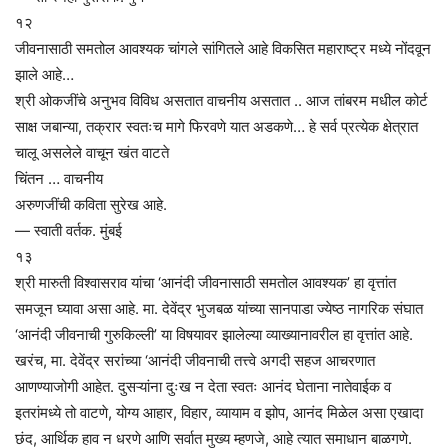
१२
जीवनासाठी समतोल आवश्यक चांगले सांगितले आहे विकसित महाराष्ट्र मध्ये नोंदवून
झाले आहे…
श्री ओकजींचे अनुभव विविध असतात वाचनीय असतात .. आज तांबरम मधील कोर्ट
साक्ष जबान्या, तक्रार स्वतःच मागे फिरवणे यात अडकणे… हे सर्व प्रत्येक क्षेत्रात
चालू असलेले वाचून खंत वाटते
चिंतन … वाचनीय
अरुणजींची कविता सुरेख आहे.
— स्वाती वर्तक. मुंबई
१३
श्री मारुती विश्वासराव यांचा ‘आनंदी जीवनासाठी समतोल आवश्यक’ हा वृत्तांत
समजून घ्यावा असा आहे. मा. देवेंद्र भुजबळ यांच्या सानपाडा ज्येष्ठ नागरिक संघात
‘आनंदी जीवनाची गुरुकिल्ली’ या विषयावर झालेल्या व्याख्यानावरील हा वृत्तांत आहे.
खरंच, मा. देवेंद्र सरांच्या ‘आनंदी जीवनाची तत्त्वे अगदी सहज आचरणात
आणण्याजोगी आहेत. दुसऱ्यांना दुःख न देता स्वतः आनंद घेताना नातेवाईक व
इतरांमध्ये तो वाटणे, योग्य आहार, विहार, व्यायाम व झोप, आनंद मिळेल असा एखादा
छंद, आर्थिक हाव न धरणे आणि सर्वात मुख्य म्हणजे, आहे त्यात समाधान बाळगणे.