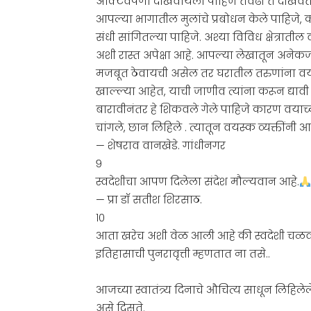
ॲक्टिवपणा दाखवायला पाहिजे तेवढा ते दाखवत
आपल्या भागातील मुलांचे प्रबोधन केले पाहिजे, 
संधी सांगितल्या पाहिजे. अश्या विविध क्षेत्राती
अशी रास्त अपेक्षा आहे. आपल्या लेखातून अनेकजण 
मजबूत ठेवायची असेल तर घरातील तरुणांना वयस्
खाल्ल्या आहेत, याची जाणीव त्यांना करून द्याव
बारावीनंतर हे शिकवले गेले पाहिजे कारण वया
चांगले, छान लिहिले . त्यातून वयस्क व्यक्तींनी आ
— शेषराव वानखेडे. गांधीनगर
९
स्वदेशीचा आपण दिलेला संदेश मौल्यवान आहे.
— प्रा डॉ सतीश शिरसाठ.
१०
आता खरेच अशी वेळ आली आहे की स्वदेशी चळवळ 
इतिहासाची पुनरावृत्ती म्हणतात ना तसे..
आजच्या स्वातंत्र्य दिनाचे औचित्य साधून लिहिले
असे दिसते.