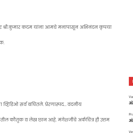
्रकार श्री.कुमार कदम यांना आमचे मनापासून अभिनंदन कृपया
िक.
Va
अं
ीचा व्हिडिओ सर्व बघितले. प्रेरणास्पद… वंदनीय
Pr
ातील कौतुक व लेख छान आहे. मंगेशजींचे अर्कचित्र ही उत्तम
अं
Ve