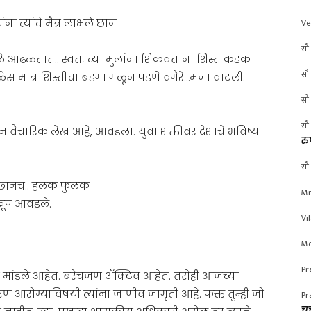
ा त्यांचे मैत्र लाभले छान
Ve
सौ 
ळे आढळतात.. स्वतः च्या मुलांना शिकवताना शिस्त कडक
सौ 
ेळेस मात्र शिस्तीचा बडगा गळून पडणे वगैरे…मजा वाटली.
सौ 
सौ 
ान वैचारिक लेख आहे, आवडला. युवा शक्तीवर देशाचे भविष्य
रु
सौ 
. छानच.. हलकं फुलकं
Mr
 खूप आवडले.
Vi
Mo
Pr
ण मांडले आहेत. बरेचजण ॲक्टिव आहेत. तसेही आजच्या
 आरोग्याविषयी त्यांना जाणीव जागृती आहे. फक्त तुम्ही जो
Pr
चर