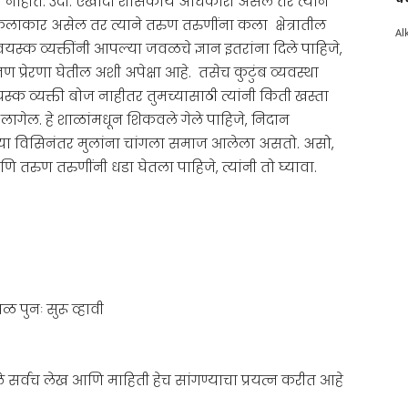
 नाहीत. उदा. एखादा शासकीय अधिकारी असेल तर त्याने
कलाकार असेल तर त्याने तरुण तरुणींना कला क्षेत्रातील
Al
ल वयस्क व्यक्तींनी आपल्या जवळचे ज्ञान इतरांना दिले पाहिजे,
प्रेरणा घेतील अशी अपेक्षा आहे. तसेच कुटुंब व्यवस्था
क व्यक्ती बोज नाहीतर तुमच्यासाठी त्यांनी किती खस्ता
ी लागेल. हे शाळांमधून शिकवले गेले पाहिजे, निदान
च्या विसिनंतर मुलांना चांगला समाज आलेला असतो. असो,
णि तरुण तरुणींनी धडा घेतला पाहिजे, त्यांनी तो घ्यावा.
पुनः सुरू व्हावी
ले सर्वच लेख आणि माहिती हेच सांगण्याचा प्रयत्न करीत आहे