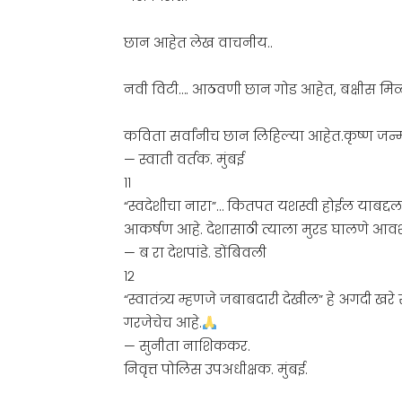
छान आहेत लेख वाचनीय..
नवी विटी…. आठवणी छान गोड आहेत, बक्षीस मिळणे,
कविता सर्वांनीच छान लिहिल्या आहेत.कृष्ण जन्म
— स्वाती वर्तक. मुंबई
११
“स्वदेशीचा नारा”… कितपत यशस्वी होईल याबद्दल श
आकर्षण आहे. देशासाठी त्याला मुरड घालणे आव
— ब रा देशपांडे. डोंबिवली
१२
“स्वातंत्र्य म्हणजे जबाबदारी देखील” हे अगदी 
गरजेचेच आहे.
— सुनीता नाशिककर.
निवृत्त पोलिस उपअधीक्षक. मुंबई.