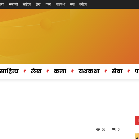
म्या
संस्कृती
साहित्य
लेख
कला
यशकथा
सेवा
पर्यटन
साहित्य
लेख
कला
यशकथा
सेवा
प
53
0