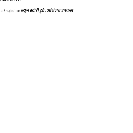
ka Bhujbal
on
न्युज स्टोरी टुडे : अभिनव उपक्रम