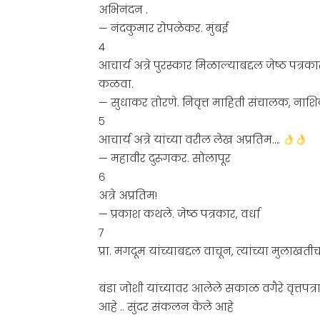
अभिनंदन .
— नंदकुमार रोपळेकर. मुंबई
४
आचार्य अत्रे पुरस्कार मिळाल्याबद्दल जेष्ठ पत
कळवा.
— सुधाकर तोरणे. निवृत्त माहिती संचालक, नाश
५
आचार्य अत्रे यांच्या वरील लेख अप्रतिम….
— महावीर दुरूगकर. सोलापूर
६
अत्रे अप्रतिम!
— प्रकाश कथले. जेष्ठ पत्रकार, वर्धा
७
प्रा. मगदूम यांच्याबद्दल वाचून, त्यांच्या मुलाखत
बंडा जोशी यांच्यावर आलेले सकाळ वगैरे वृत्तपत्र
आहे .. सुंदर संकलन केले आहे