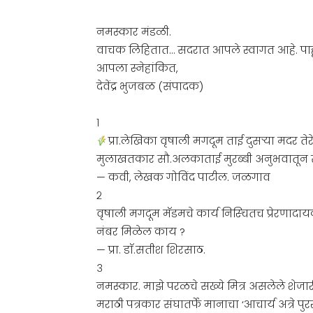
नमस्कार मंडळी.
वाचक लिहितात… सदरात आपले स्वागत आहे. पाहू या 
आपला स्नेहांकित,
देवेंद्र भुजबळ (संपादक)
१
प्रा.लेखिका वृषाली मगदूम ताई दुसऱ्या मदर ते
मुलाखतकार सौ.अलकाताई मुरब्बी अनुभवातून सर्व
— कवी, लेखक गोविंद पाटील. जळगाव
२
वृषाली मगदूम मॅडमचे कार्य निस्चितच प्रेरणादाय
नंबर मिळेल काय ?
— प्रा. डाॅ.सतीश शिरसाठ.
३
नमस्कार. माझे परळचे सख्ये मित्र असलेले शेजारी,
मराठी पत्रकार संघातर्फे मानाचा ‘आचार्य अत्रे 