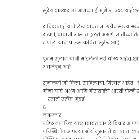
सुरेश वाडकरांना आमच्या ही शुभेछा, उदय वाईकरांन
राधिकाताई यांचे लेख वाचताना बरीच साम्य स्थ
राखणे, बाबांनी जास्तच हळवे असणे..नातीच्या व
दीपाली यांची पाऊस कविता सुरेख आहे.
पूनम सुलाने यांनी मांडलेली मते योग्य आहेत..छ
अवलंबून आहे
सुनीलजी जो कित्ता, साहित्याचा, गिरवत आहेत .
मीना यांचे अभंग आणि मीराताईंची आरती दोन्ही
— स्वाती वर्तक. मुंबई
८
नमस्कार.
ज्येष्ठ नागरिक यांच्याबाबत चांगले विचार आप
परिस्थितीत आपल्या सोयीनुसार ते वागतात. कारण