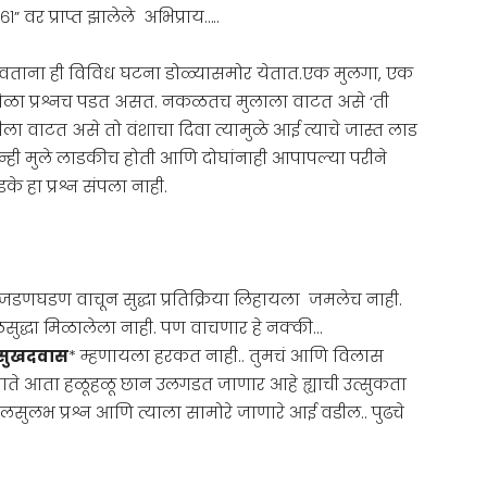
 वर प्राप्त झालेले अभिप्राय…..
ढवताना ही विविध घटना डोळ्यासमोर येतात.एक मुलगा, एक
ी वेळा प्रश्नच पडत असत. नकळतच मुलाला वाटत असे ‘ती
ीला वाटत असे तो वंशाचा दिवा त्यामुळे आई त्याचे जास्त लाड
ोन्ही मुले लाडकीच होती आणि दोघांनाही आपापल्या परीने
ाडके हा प्रश्न संपला नाही.
जडणघडण वाचून सुद्धा प्रतिक्रिया लिहायला जमलेच नाही.
सुद्धा मिळालेला नाही. पण वाचणार हे नक्की…
सुखदवास
* म्हणायला हरकत नाही.. तुमचं आणि विलास
ाते आता हळूहळू छान उलगडत जाणार आहे ह्याची उत्सुकता
लसुलभ प्रश्न आणि त्याला सामोरे जाणारे आई वडील.. पुढचे