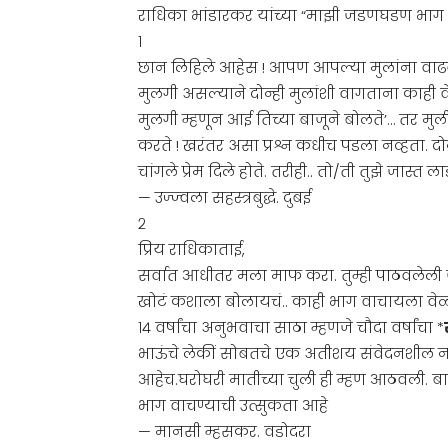
राधिका भांडारकर यांच्या “माझी जडणघडण भाग ६१”
१
छान लिहिले आहेस ! आपण आपल्या मुलांना वा
मुलगी असल्याने दोन्ही मुलांशी वागताना काह
मुलगी म्हणून आई तिच्या बाजूने बोलते’… तर मुल
करते ! खरंतर असा प्रश्न कधीच पडला नव्हता. द
चांगले प्रेम दिले होते. तरीही.. तो/ती तुझे जास्त ल
— उज्ज्वला सहस्त्रबुद्धे. दुबई
२
प्रिय राधिकाताई,
सर्वात आधीतर मला माफ करा. तुम्ही पाठवलेली 
खोटं कशाला बोलायचं.. काही भाग वाचायला वेळ
१४ वर्षांचा अनुभवाचा साठा म्हणजे चौदा वर्षांचा *
भाऊंचे लेकीं सोबतचे एक अतीशय संवेदनशील न
आहेच.घरोघरी मातीच्या चुली ही म्हण आठवली. बा
भाग वाचण्याची उत्सुकता आहे
— मानसी म्हसकर. वडोदरा