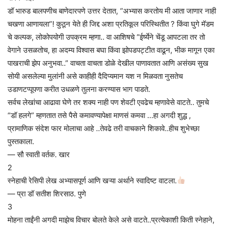
डॉ भारुड बालपणीच बाणेदारपणे उत्तर देतात, “अभ्यास करतोय मी आता जाणार नाही
चखणा आणायला”! कुठून येते ही जिद्द अशा प्रतिकूल परिस्थितीत ? किंवा घुगे मॅडम
चे कल्पक, लोकोपयोगी उपक्रम म्हणा.. वा आशिषचे “ईर्ष्येने चेंडू आपटला तर तो
वेगाने उसळतोच, हा अदम्य विश्वास बघा किंवा झोपडपट्टीत वाढून, भीक मागून एका
पाखराची झेप अनुभवा..” वाचता वाचता डोळे देखील पाणावतात आणि असंख्य सुख
सोयी असलेल्या मुलांनी असे काहीही दैदिप्यमान यश न मिळवता नुसतेच
उडाणटप्पूपणा करीत उधळणे तुलना करण्यास भाग पाडते.
सर्वच लेखांचा आढावा घेणे तर शक्य नाही पण शेवटी एवढेच म्हणावेसे वाटते.. तुमचे
“डॉ हलगे” म्हणतात तसे पैसे कमावण्यापेक्षा माणसं कमवा …हा अगदी शुद्ध ,
प्रामाणिक संदेश फार मोलाचा आहे ..तेवढे तरी वाचकाने शिकावे..हीच शुभेच्छा
पुस्तकाला.
— सौ स्वाती वर्तक. खार
2
स्नेहाची रेसिपी लेख अभ्यासपूर्ण आणि खऱ्या अर्थाने स्वादिष्ट वाटला.
— प्रा डॉ सतीश शिरसाठ. पुणे
3
मोहना ताईंनी अगदी माझेच विचार बोलते केले असे वाटते..प्रत्येकाशी किती स्नेहाने,