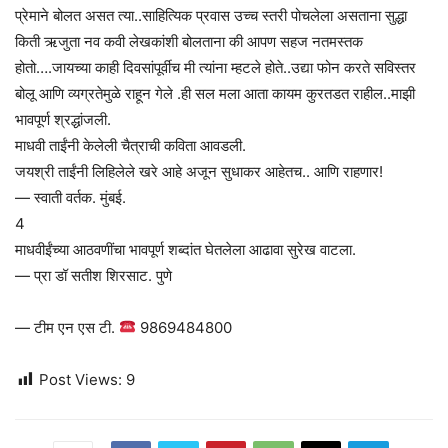
प्रेमाने बोलत असत त्या..साहित्यिक प्रवास उच्च स्तरी पोचलेला असताना सुद्धा
किती ऋजुता नव कवी लेखकांशी बोलताना की आपण सहज नतमस्तक
होतो….जायच्या काही दिवसांपूर्वीच मी त्यांना म्हटले होते..उद्या फोन करते सविस्तर
बोलू आणि व्यग्रतेमुळे राहून गेले .ही सल मला आता कायम कुरतडत राहील..माझी
भावपूर्ण श्रद्धांजली.
माधवी ताईंनी केलेली चैत्राची कविता आवडली.
जयश्री ताईंनी लिहिलेले खरे आहे अजून सुधाकर आहेतच.. आणि राहणार!
— स्वाती वर्तक. मुंबई.
4
माधवीईंच्या आठवणींचा भावपूर्ण शब्दांत घेतलेला आढावा सुरेख वाटला.
— प्रा डॉ सतीश शिरसाट. पुणे
— टीम एन एस टी.
9869484800
Post Views:
9