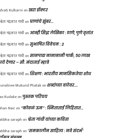
dvati Kulkarni
on
खरा डॉक्टर
श्वेता चंद्रकांत गांधी
on
प्राणांचे झुंबर…
श्वेता चंद्रकांत गांधी
on
आम्ही सिद्ध लेखिका : ठाणे, पुणे वृत्तांत
श्वेता चंद्रकांत गांधी
on
सुभाषित विवेचन : 2
श्वेता चंद्रकांत गांधी
on
सानपाडा नानानानी पार्क, ५० लाख
पये देणार – सौ. मंदाताई म्हात्रे
श्वेता चंद्रकांत गांधी
on
शिक्षण : भारतीय मानसिकतेचा शोध
unalinee Mukund Phatak
on
शब्दांच्या वाटेवर….
las Kudake
on
पुस्तक परिचय
han Nair
on
“कोवळं ऊन” : स्मिताताई लिहितात…
atibha saraph
on
श्वेता गांधी यांच्या कविता
atibha saraph
on
‘समकालीन साहित्य : नवे संदर्भ’
्चासत्र संपन्न