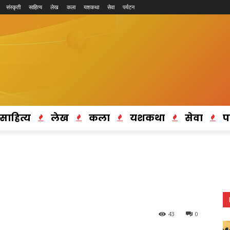
संस्कृती
साहित्य
लेख
कला
यशकथा
सेवा
पर्यटन
साहित्य
लेख
कला
यशकथा
सेवा
प
43
0