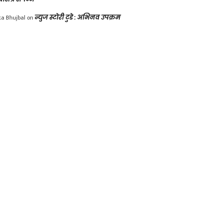
ka Bhujbal
on
न्युज स्टोरी टुडे : अभिनव उपक्रम