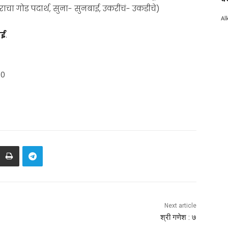
चा गोड पदार्थ, सुना- सुनबाई, उकरींचं- उकडीचे)
Al
बई
.
00
Next article
श्री गणेश : ७