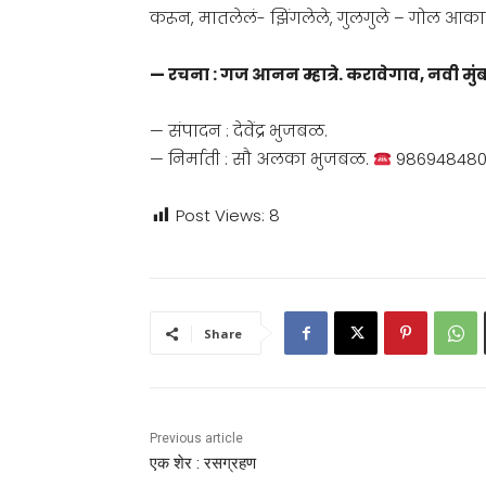
करून, मातलेलं- झिंगलेले, गुलगुले – गोल आकारा
— रचना : गज आनन म्हात्रे. करावेगाव, नवी मुं
— संपादन : देवेंद्र भुजबळ.
— निर्माती : सौ अलका भुजबळ.
98694848
Post Views:
8
Share
Previous article
एक शेर : रसग्रहण