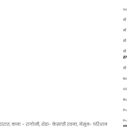
Ve
सौ 
सौ 
सौ 
सौ 
रु
सौ 
Mr
Vi
Mo
Pr
Pr
 दारात, कना – रांगोळी, शेंडा- केसांची रचना, नेसून- परिधान
चर