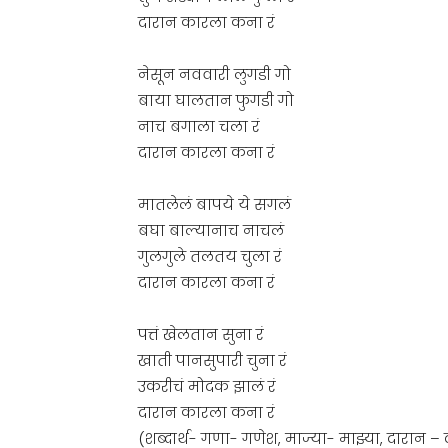
दारान कारला कना रं
नेसून नववारी लुगडी गो
बाया घालतान फुगडी गो
नाच बगाला चला रं
दारान कारला कना रं
मातलेलं बापये ये सगलं
बघा बाल्यानाच नाचलं
गुलगुले तलतय चुला रं
दारान कारला कना रं
पत्तं खेलतान सुना रं
खाती पानसुपारी चुना रं
उकरीचं मोदक झालं रं
दारान कारला कना रं
(शब्दार्थ- गणा- गणेश, माज्या- माझ्या, दारान –