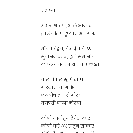
१. बाप्पा
सरला श्रावण, आले भाद्रपद
झाले गोड पाहुण्याचे आगमन.
गोंडस चेहरा, तेजःपुंज ते रूप
सुपासम कान, हत्ती सम सोंड
कमल नयन, नाव तया एकदंत
बालगोपाल म्हणे बाप्पा.
मोठ्यांचा तो गणेश
जयघोषात असे मोरया
गणपती बाप्पा मोरया
कोणी मातीतून देई आकार
कोणी करे अक्षरातून साकार