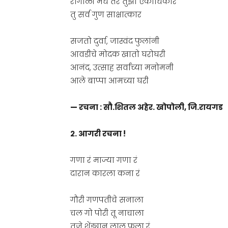
रांगोळी मधे तर तुझा एकाधिकार
तु सर्व गुण साक्षात्कार
सजतो दुर्वा, जास्वंद फुलांनी
आवडीचे मोदक खातो घरोघरी
आनंद, उत्साह सर्वांच्या मनोमनी
आले बाप्पा आमच्या घरी
— रचना : सौ.शितल अहेर. खोपोली, जि.रायगड
२. आगरी रचना !
गणा रं माज्या गणा रं
दारान कारला कना रं
गौरी गणपतीचे सनाला
चल गो पोरी तू नाचाला
तुजे शेंड्यान लाल फुला रं