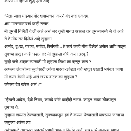
कारण मी म्हणजे शुद्ध प्रेम आहे.”
“येता-जाता माझ्यासमोर क्षमायाचना करणे बंद करा एकदम.
क्षमा मागण्यासारखं काही नसतं.
मी तुमची निर्मिती केली आहे असं जर तुम्ही मानत असाल तर तुमच्यामध्ये जे जे आहे
ते ते मीच तर दिलेलं आहे तुम्हाला.
आनंद, दुःख, गरजा, मर्यादा, विसंगती… हे सारं काही मीच दिलेलं असेल आणि यातून
तुमच्या हातून काही घडलं तर मी तुम्हाला दोषी कसा ठरवू ?
तुम्ही जसे आहात त्यासाठी मी तुम्हाला शिक्षा का म्हणून करू ?
आपल्या लेकरांच्या चुकांसाठी त्यांना मारता-झोडता यावे म्हणून एखादी भयंकर जागा
मी तयार केली आहे असं खरंच वाटतं का तुम्हाला ?
कोणता देव करेल असं ?”
“ईश्वरी आदेश, दैवी नियम, कायदे वगैरे काहीही नसतं. काढून टाका डोक्यातून
तुमच्या ते.
तुम्हाला ताब्यात ठेवण्यासाठी, तुमच्याकडून हवं ते करून घेण्यासाठी वापरल्या जाणाऱ्या
क्लुप्त्या आहेत त्या.
त्यांच्यामुळे तुमच्यात अपराधीपणाची भावना निर्माण व्हावी हाच माझे मध्यस्थ म्हणून