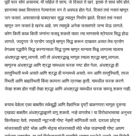
पूर्वी फार सोपं असायचं. मी पाहिलं ते सत्य. जे दिसलं ते खरं. इतकं ते साधं सोपं होतं.
ज्ञानाच्या कक्षा विस्तारत गेल्यानंतर मग ते अवघड होत गेलं. दिसतं तसं नसतं म्हणून
जग फसतं. अशासारखे वाक्प्रचार सुद्धा त्यातून निर्माण झाले. दिसतं तसं नसतं
म्हणून जग फसतं हे खरंच आहे. पण त्यामुळे अनेक फसवणारे जन्म घेऊ लागले.
कोण किती काळ किती जणांना फसवू शकतो यावर त्या माणसाचे श्रेष्ठत्व सिद्ध होऊ
लागले. जादूगार जे प्रयोग जादूचे म्हणून सिद्ध करून दाखवत असत तेच प्रयोग
वेगळ्या पद्धतीने सिद्ध करणाऱ्याला सिद्ध पुरुष म्हणून मान्यता मिळू लागल्या यालाच
अंधश्रद्धा म्हणू लागतो. तरी तो अंधश्रद्धाळू माणूस त्याला श्रद्धा म्हणू लागला.
म्हणूनच अंधश्रद्धा आणि श्रद्धा यामधला फरक नष्ट होत गेला. अंधश्रद्धा ही
वस्तुस्थिती मध्ये असते आणि श्रद्धा ही मनामध्ये असते. मन आणि वस्तुस्थिती, तरल
स्थिती आणि बाह्यस्थिती किंवा कल्पना आणि प्रत्यक्ष कृती. यामधील फरक करणे
जेव्हा शक्य होत नाही तेव्हा श्रद्धा आणि अंधश्रद्धा यामधील फरक समजू शकत नाही.
बऱ्याच वेळेला एका बाबतीत तर्कबुद्धी आणि वैज्ञानिक दृष्टी बाळगणारा माणूस दुसऱ्या
एखाद्या बाबतीत अंधश्रद्धाळूपणे वागू शकतो. नव्हे वागतोच ! या विरोधाभासाचा अनुभव
कित्येकदा येतो. त्यासाठी न्यूटनची गोष्ट नेहमी सांगितली जाते. दाराला छोट्या
मांजरासाठी छोटे भोक आणि मोठ्या मांजरासाठी मोठे भोक पाडण्याची गोष्ट आपण