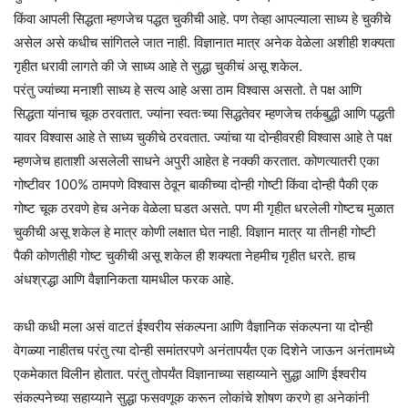
किंवा आपली सिद्धता म्हणजेच पद्धत चुकीची आहे. पण तेव्हा आपल्याला साध्य हे चुकीचे
असेल असे कधीच सांगितले जात नाही. विज्ञानात मात्र अनेक वेळेला अशीही शक्यता
गृहीत धरावी लागते की जे साध्य आहे ते सुद्धा चुकीचं असू शकेल.
परंतु ज्यांच्या मनाशी साध्य हे सत्य आहे असा ठाम विश्वास असतो. ते पक्ष आणि
सिद्धता यांनाच चूक ठरवतात. ज्यांना स्वतःच्या सिद्धतेवर म्हणजेच तर्कबुद्धी आणि पद्धती
यावर विश्वास आहे ते साध्य चुकीचे ठरवतात. ज्यांचा या दोन्हीवरही विश्वास आहे ते पक्ष
म्हणजेच हाताशी असलेली साधने अपुरी आहेत हे नक्की करतात. कोणत्यातरी एका
गोष्टीवर 100% ठामपणे विश्वास ठेवून बाकीच्या दोन्ही गोष्टी किंवा दोन्ही पैकी एक
गोष्ट चूक ठरवणे हेच अनेक वेळेला घडत असते. पण मी गृहीत धरलेली गोष्टच मुळात
चुकीची असू शकेल हे मात्र कोणी लक्षात घेत नाही. विज्ञान मात्र या तीनही गोष्टी
पैकी कोणतीही गोष्ट चुकीची असू शकेल ही शक्यता नेहमीच गृहीत धरते. हाच
अंधश्रद्धा आणि वैज्ञानिकता यामधील फरक आहे.
कधी कधी मला असं वाटतं ईश्वरीय संकल्पना आणि वैज्ञानिक संकल्पना या दोन्ही
वेगळ्या नाहीतच परंतु त्या दोन्ही समांतरपणे अनंतापर्यंत एक दिशेने जाऊन अनंतामध्ये
एकमेकात विलीन होतात. परंतु तोपर्यंत विज्ञानाच्या सहाय्याने सुद्धा आणि ईश्वरीय
संकल्पनेच्या सहाय्याने सुद्धा फसवणूक करून लोकांचे शोषण करणे हा अनेकांनी