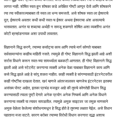
लागत नाही. शोषित स्वतःहून शोषका कडे अपेक्षित गोष्टी आणून देतो आणि शोषकाने
त्या त्या स्वीकारल्याबाबत तो स्वतःला धन्य समजतो. असे शोषक स्वतःला ईश्वराचे
दूत, ईश्वराचे अवतार कधी कधी स्वतःच ईश्वर अथवा ईश्वराचा अंश असल्याचे
भासवतात. अनंत या शब्दाचा अर्थही न समजू शकणारे शोषित अशा व्यक्तींना अनंत
कोटी ब्रम्हांडनायक अशा उपाधी लावतात.
विज्ञानाने सिद्ध करणे, त्याच्या कसोट्या काय आणि त्याचे मार्ग कोणते याबाबत
सर्वसामान्यांना काहीच माहिती नसते. त्यामुळे ही गोष्ट विज्ञानाने सिद्ध झाली आहे अशी
सर्रास विधाने करून स्वतःच्या सामर्थ्याला बळकटी आणतात. ही गोष्ट विज्ञानाने सिद्ध
झाली आहे असे स्टेटमेंट करणाऱ्या व्यक्ती अनेक वेळा याबाबत विज्ञानाने काय आणि
कसे सिद्ध झाले आहे हे सांगू शकत नाहीत. काही व्यक्ती हे सांगण्यासाठी इंटरनेटवरील
काही गोष्टींचा दाखला देतात. खरं म्हणजे आंतरजालावर म्हणजेच इंटरनेटवर इतक्या
असंख्य पोस्ट आहेत, इतका प्रचंड मजकूर आहे की तुमचे कोणतेही विधान सिद्ध
करण्यासाठी त्याला पुष्टी देणारे अनेक प्रयोग अनेक निष्कर्ष आणि अनेक विधाने
करणाऱ्या व्यक्ती या त्यावर सापडतील. त्यामुळे अमुक साइटवर जा तमुक माणसाने
अमुक वेळेला केलेल्या संशोधनामधून हे सिद्ध होते हे तुमच्या लक्षात येईल. असे विधान
पहाताना मजा वाटते. कारण बरोबर त्याच्या विरोधी विधान करणारा सुद्धा अशाच