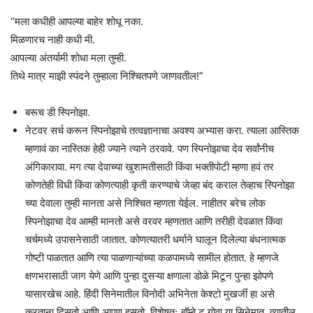
“मला कधीही आपल्या बाहेर शोधू नका.
मिळणारच नाही कधी मी.
आपल्या अंतर्यामी शोधा मला तुम्ही.
तिथे मात्र माझी स्पंदने तुम्हाला निश्चितपणे जाणवतील!”
बरूच डी स्पिनोझा.
नेटवर सर्च करून स्पिनोझाचे तत्वज्ञानाचा अवश्य अभ्यास करा. त्याला आस्तिक
म्हणावं का नास्तिक हेही ज्याने त्याने ठरवावे. पण स्पिनोझाचा देव सर्वांनीच
अंगिकारावा. मग त्या देवाच्या खुशामतीसाठी किंवा भक्तीपोटी म्हणा हवं तर
कोणतेही विधी किंवा कोणत्याही कृती करण्याचे जेव्हा बंद कराल तेव्हाच स्पिनोझा
च्या देवाला तुम्ही मानता असे निश्चित म्हणता येईल. नाहीतर बरेच लोक
स्पिनोझाचा देव आम्ही मानतो असे वरवर म्हणतात आणि तरीही देवळात किंवा
चर्चमध्ये उपासनेसाठी जातात. कोणत्यातरी धर्माने घालून दिलेल्या बंधनात्मक
गोष्टी पाळतात आणि त्या पाळणाऱ्यांच्या कळपामध्ये सामील होतात. हे म्हणजे
क्षणभरासाठी जाग येणे आणि पुन्हा दुसऱ्या क्षणाला डोळे मिटून पुन्हा झोपणे
यासारखेच आहे. हिंदी सिनेमातील विनोदी अभिनेता केश्टो मुखर्जी हा असे
करताना दिसतो आणि आपण हसतो. विशेषतः बॉम्बे टू गोवा या सिनेमात. त्यातील