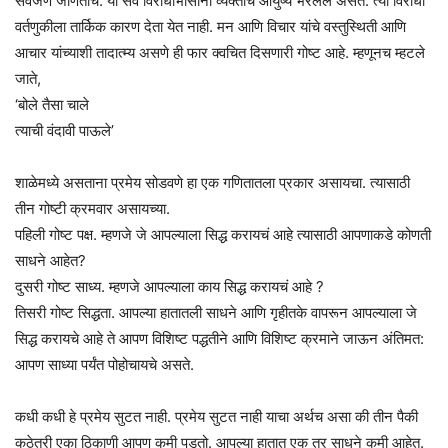
सर्वजण जाणतोच. या सर्व विरोधाभासांनी व्यक्तीचे आयुष्य भरलेले असते. त्या विरोधी
वर्तणुकीला तार्किक कारण देता येत नाही. मन आणि विचार यांचे वस्तुस्थिती आणि
आचार यांच्याशी तादात्म्य असणे ही फार क्वचित दिसणारी गोष्ट आहे. म्हणूनच म्हटले
जाते,
‘बोले तैसा चाले
त्याची वंदावी पाऊले’
शाळेमध्ये असताना प्रमेय सोडवणे हा एक गणितातला प्रकार असायचा. त्यासाठी
तीन गोष्टी क्रमवार असायच्या.
पहिली गोष्ट पक्ष. म्हणजे जे आपल्याला सिद्ध करायचं आहे त्यासाठी आपणाकडे कोणती
साधने आहेत?
दुसरी गोष्ट साध्य. म्हणजे आपल्याला काय सिद्ध करायचं आहे ?
तिसरी गोष्ट सिद्धता. आपल्या हातातली साधने आणि गृहीतके वापरून आपल्याला जे
सिद्ध करायचे आहे ते आपण विशिष्ट पद्धतीने आणि विशिष्ट क्रमाने जाऊन अंतिमत:
आपण साध्या पर्यंत पोहोचायचे असते.
कधी कधी हे प्रमेय सुटत नाही. प्रमेय सुटत नाही याचा अर्थच असा की तीन पैकी
कुठेतरी एका ठिकाणी आपण कमी पडतो. आपल्या हातात एक तर साधने कमी आहेत.