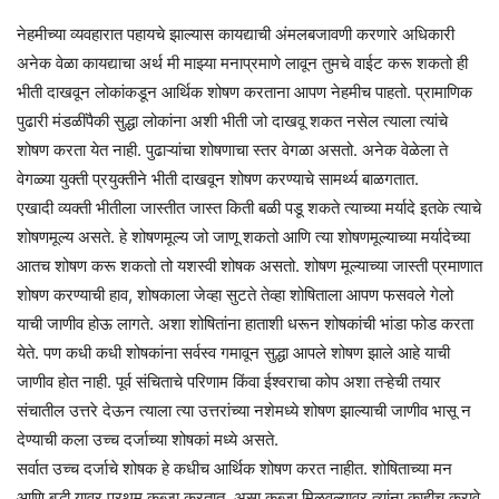
नेहमीच्या व्यवहारात पहायचे झाल्यास कायद्याची अंमलबजावणी करणारे अधिकारी
अनेक वेळा कायद्याचा अर्थ मी माझ्या मनाप्रमाणे लावून तुमचे वाईट करू शकतो ही
भीती दाखवून लोकांकडून आर्थिक शोषण करताना आपण नेहमीच पाहतो. प्रामाणिक
पुढारी मंडळींपैकी सुद्धा लोकांना अशी भीती जो दाखवू शकत नसेल त्याला त्यांचे
शोषण करता येत नाही. पुढाऱ्यांचा शोषणाचा स्तर वेगळा असतो. अनेक वेळेला ते
वेगळ्या युक्ती प्रयुक्तीने भीती दाखवून शोषण करण्याचे सामर्थ्य बाळगतात.
एखादी व्यक्ती भीतीला जास्तीत जास्त किती बळी पडू शकते त्याच्या मर्यादे इतके त्याचे
शोषणमूल्य असते. हे शोषणमूल्य जो जाणू शकतो आणि त्या शोषणमूल्याच्या मर्यादेच्या
आतच शोषण करू शकतो तो यशस्वी शोषक असतो. शोषण मूल्याच्या जास्ती प्रमाणात
शोषण करण्याची हाव, शोषकाला जेव्हा सुटते तेव्हा शोषिताला आपण फसवले गेलो
याची जाणीव होऊ लागते. अशा शोषितांना हाताशी धरून शोषकांची भांडा फोड करता
येते. पण कधी कधी शोषकांना सर्वस्व गमावून सुद्धा आपले शोषण झाले आहे याची
जाणीव होत नाही. पूर्व संचिताचे परिणाम किंवा ईश्वराचा कोप अशा तऱ्हेची तयार
संचातील उत्तरे देऊन त्याला त्या उत्तरांच्या नशेमध्ये शोषण झाल्याची जाणीव भासू न
देण्याची कला उच्च दर्जाच्या शोषकां मध्ये असते.
सर्वात उच्च दर्जाचे शोषक हे कधीच आर्थिक शोषण करत नाहीत. शोषिताच्या मन
आणि बुद्धी यावर प्रथम कब्जा करतात. असा कब्जा मिळवल्यावर त्यांना काहीच करावे