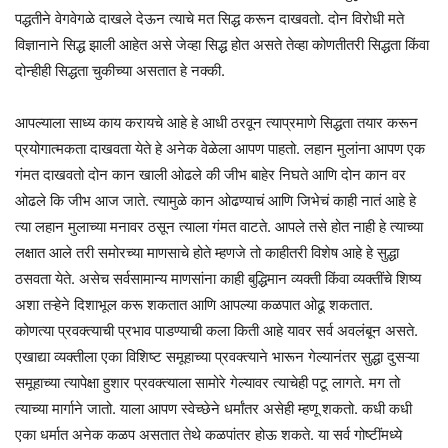
पद्धतीने वेगवेगळे दाखले देऊन त्याचे मत सिद्ध करून दाखवतो. दोन विरोधी मते
विज्ञानाने सिद्ध झाली आहेत असे जेव्हा सिद्ध होत असते तेव्हा कोणतीतरी सिद्धता किंवा
दोन्हीही सिद्धता चुकीच्या असतात हे नक्की.
आपल्याला साध्य काय करायचे आहे हे आधी ठरवून त्याप्रमाणे सिद्धता तयार करून
प्रयोगात्मकता दाखवता येते हे अनेक वेळेला आपण पाहतो. लहान मुलांना आपण एक
गंमत दाखवतो दोन कान खाली ओढले की जीभ बाहेर निघते आणि दोन कान वर
ओढले कि जीभ आज जाते. त्यामुळे कान ओढण्याचं आणि जिभेचं काही नातं आहे हे
त्या लहान मुलाच्या मनावर ठसून त्याला गंमत वाटते. आपले तसे होत नाही हे त्याच्या
लक्षात आले तरी समोरच्या माणसाचे होते म्हणजे तो काहीतरी विशेष आहे हे सुद्धा
ठसवता येते. असेच सर्वसामान्य माणसांना काही बुद्धिमान व्यक्ती किंवा व्यक्तींचे शिष्य
अशा तऱ्हेने दिशाभूल करू शकतात आणि आपल्या कळपात ओढू शकतात.
कोणत्या प्रवक्त्याची प्रभाव पाडण्याची कला किती आहे यावर सर्व अवलंबून असते.
एखाद्या व्यक्तीला एका विशिष्ट समूहाच्या प्रवक्त्याने भारून गेल्यानंतर सुद्धा दुसऱ्या
समूहाच्या त्यापेक्षा हुशार प्रवक्त्याला सामोरे गेल्यावर त्याचेही पटू लागते. मग तो
त्याच्या मार्गाने जातो. याला आपण स्वेच्छेने धर्मांतर असेही म्हणू शकतो. कधी कधी
एका धर्मात अनेक कळप असतात तेथे कळपांतर होऊ शकते. या सर्व गोष्टींमध्ये