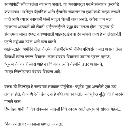
स्वार्थापोटी स्वीकारलेला व्यवसाय असतो. या व्यवसायातून एकमेकांच्यावर कुरघोडे
करण्याच्या भावनेतून वैज्ञानिक आणि ईश्वरीय संकल्पनांना एकमेकांचे शत्रू ठरवले
जाते आणि त्यावर स्वार्थाची पोळी भाजून घेतली जात असते. अनेक जण मला
म्हणताना आढळले की शेवटी आईन्स्टाईनने सुद्धा देव मानला होता. म्हणूनच ही
संकल्पना जास्त स्पष्ट करण्यासाठी आईन्स्टाईनचा देव म्हणजे काय हे या लेखाअंती
पहाणे उद्बोधक ठरेल असे मला वाटते.
आईन्स्टाईन अमेरिकेतील कित्येक विद्यापीठांमध्ये विविध परिषदांना जात असत, तेव्हा
विद्यार्थी त्यांना प्रश्न विचारत. त्यात वारंवार विचारला जाणारा प्रश्न म्हणजे,
“तुमचा देवावर विश्वास आहे का?” यावर त्यांचे नेहमीचे उत्तर असायचे,
“माझा स्पिनोझाच्या देवावर विश्वास आहे.”
बरूच डी स्पिनोझा हे सतराव्या शतकात पोर्तुगीज- ज्यूईश मूळ असलेले एक डच
तत्त्वज्ञ होते. ते आणि रेनी डेकार्टस हे दोघे त्या काळातील सर्वश्रेष्ठ बुद्धिवादी विचारवंत
मानले जात.
स्पिनोझा यांनी जी देव संकल्पना मांडली तिचे स्वरूप खालीलप्रमाणे सांगता येईल…
“देव असता तर मानवाला म्हणाला असता,