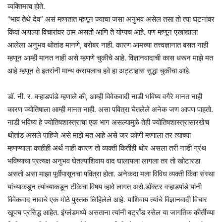
व्यक्तिमत्व होते.
“भाव तेथे देव” असं म्हणतात म्हणून ज्याचा जसा अनुभव असेल तसा तो त्या घटनांवर
किंवा आपल्या विचारांवर ठाम असतो आणि ते योग्यच आहे. पण म्हणून एखाद्याला
आलेला अनुभव थोतांड मानणे, बरोबर नाही. कारण आमच्या तत्त्वज्ञानात बसत नाही
म्हणून आम्ही मानत नाही असे म्हणणे चुकीचे आहे. विज्ञानवादाची कास धरून माझे मत
आहे म्हणून ते इतरांनी मान्य करायलाच हवे हा अट्टाहास सुद्धा चुकीचा आहे.
डॉ. नी. र. वऱ्हाडपांडे म्हणाले की, आम्ही विवेकवादी नाडी भविष्य वगैरे मानत नाही
कारण ज्योतिषाला आम्ही मानत नाही. असा पवित्रा घेतलेले अनेक जण आपण पाहतो.
नाडी भविष्य हे ज्योतिषशास्त्राचा एक भाग असल्यामुळे तेही ज्योतिषशास्त्रासारखेच
थोतांड असले पाहिजे असे माझे मत आहे असे जर कोणी म्हणाला तर त्याच्या
म्हणण्याला काहीही अर्थ नाही कारण तो व्यक्ती कितीही थोर असला तरी नाडी ग्रंथ
भविष्याचा प्रत्यक्ष अनुभव घेतल्याशिवाय वाद घालायला लागला तर तो खोटारडा
असतो असा माझा पूर्वीपासूनचा पवित्रा होता. अनेकदा मला विविध व्यक्ती किंवा संस्था
यांच्याकडून त्यांच्याकडून टीकेचा विषय व्हावे लागत असे.डॉक्टर वऱ्हाडपांडे यांनी
विवेकवाद नावाचे एक मोठे पुस्तक लिहिलेले आहे. याशिवाय त्यांचे विज्ञानवादी विचार
खूपच प्रसिद्ध आहेत. इंग्लंडमध्ये असताना त्यांनी बर्ट्रांड रसेल या जागतिक कीर्तीच्या