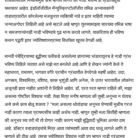
शोधकार्यातील निष्कर्षामुळे असे म्हणावे लागते की नाडी भविष्य हा प्रज्ञाचक्षूंचा
चमत्कार आहेत. इंडॉलॉजीतील मॅन्युस्क्रिप्टोलॉजीत तमिळ अभ्यासकांनी
ताडपत्रावरील कोरलेल्या मजकुरात व्यक्तिची नावे व इतर माहिती त्याच्या
जन्माअगोदर लिहिली आहे असे म्हटले आहे म्हणून तुमच्यामाझ्या सारख्या तमिळ भाषा
न समजणाऱ्यांनाही नाडी भविष्याचे गूढ मान्य करावे लागते. याकरिताच ही भविष्य
कथन पद्धती इतर ज्योतिषशास्त्राच्या विधांपेक्षा खूपच वेगळी आहे.
मानवी पंचेंद्रियाच्या बुद्धीच्या पलीकडे असलेल्या ज्ञानाच्या भांडारातूनच हे नाडी ग्रंथ
भविष्य लिहिले जातात असे माझे मत बनलेले आहे आणि हे लेखन ज्यांनी केले ते
महाभारत, रामायण, भागवत वगैरे प्राचीन ग्रंथातील वेगवेगळे महर्षी आहेत. उदा.
अगस्त्य, विश्वामित्र, वशिष्ठ, काक भृशुंडी आणि अनेक, जे उत्तर भारतातील लोकांना
अजूनही ज्ञात नाहीत अशांनी ते लिहिले आहेत. डॉ. परत परत म्हणत राहिले की, माझा
असल्या गोष्टींवर विश्वास नाही. तेव्हा मित्र मनीष म्हणाला की तुम्ही अनुभव न घेताच
असे कसे काय बोलू शकता ? “मला असल्या थोतांडाचा अनुभव घेण्याची मुळीच गरज
नाही कारण त्याला प्रायमासीच काही अर्थच नाही. म्हणून तुम्ही मला कितीही म्हणाला
की अनुभव घ्या तरी मी तो घेणार नाही! कारण माझी बुद्धिवादी भूमिका अत्यंत ठाम
आहे. डॉक्टर वऱ्हाडपांड्यांचे मित्र आता त्यांच्याशी आता वाद घालू लागले आणि ते
म्हणाले की ठीक आहे, तुमचा ज्योतिषावर विश्वास नाही पण म्हणून नाडी ग्रंथाच्या