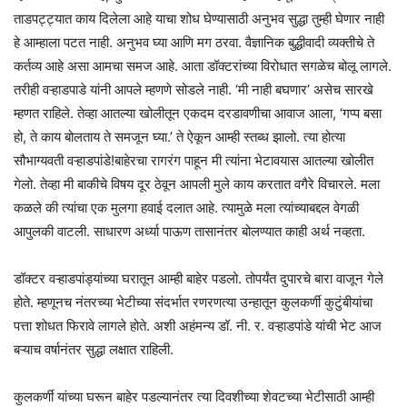
ताडपट्ट्यात काय दिलेला आहे याचा शोध घेण्यासाठी अनुभव सुद्धा तुम्ही घेणार नाही
हे आम्हाला पटत नाही. अनुभव घ्या आणि मग ठरवा. वैज्ञानिक बुद्धीवादी व्यक्तीचे ते
कर्तव्य आहे असा आमचा समज आहे. आता डॉक्टरांच्या विरोधात सगळेच बोलू लागले.
तरीही वऱ्हाडपाडे यांनी आपले म्हणणे सोडले नाही. ‘मी नाही बघणार’ असेच सारखे
म्हणत राहिले. तेव्हा आतल्या खोलीतून एकदम दरडावणीचा आवाज आला, ‘गप्प बसा
हो, ते काय बोलताय ते समजून घ्या.’ ते ऐकून आम्ही स्तब्ध झालो. त्या होत्या
सौभाग्यवती वऱ्हाडपांडे!बाहेरचा रागरंग पाहून मी त्यांना भेटावयास आतल्या खोलीत
गेलो. तेव्हा मी बाकीचे विषय दूर ठेवून आपली मुले काय करतात वगैरे विचारले. मला
कळले की त्यांचा एक मुलगा हवाई दलात आहे. त्यामुळे मला त्यांच्याबद्दल वेगळी
आपुलकी वाटली. साधारण अर्ध्या पाऊण तासानंतर बोलण्यात काही अर्थ नव्हता.
डॉक्टर वऱ्हाडपांड्यांच्या घरातून आम्ही बाहेर पडलो. तोपर्यंत दुपारचे बारा वाजून गेले
होते. म्हणूनच नंतरच्या भेटीच्या संदर्भात रणरणत्या उन्हातून कुलकर्णी कुटुंबीयांचा
पत्ता शोधत फिरावे लागले होते. अशी अहंमन्य डॉ. नी. र. वऱ्हाडपांडे यांची भेट आज
बऱ्याच वर्षानंतर सुद्धा लक्षात राहिली.
कुलकर्णी यांच्या घरून बाहेर पडल्यानंतर त्या दिवशीच्या शेवटच्या भेटीसाठी आम्ही