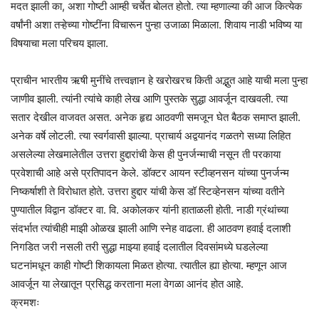
मदत झाली का, अशा गोष्टी आम्ही चर्चेत बोलत होतो. त्या म्हणाल्या की आज कित्येक
वर्षांनी अशा तऱ्हेच्या गोष्टींना विचारून पुन्हा उजाळा मिळाला. शिवाय नाडी भविष्य या
विषयाचा मला परिचय झाला.
प्राचीन भारतीय ऋषी मुनींचे तत्त्वज्ञान हे खरोखरच किती अद्भुत आहे याची मला पुन्हा
जाणीव झाली. त्यांनी त्यांचे काही लेख आणि पुस्तके सुद्धा आवर्जून दाखवली. त्या
सतार देखील वाजवत असत. अनेक हृद्य आठवणी समजून घेत बैठक समाप्त झाली.
अनेक वर्षे लोटली. त्या स्वर्गवासी झाल्या. प्राचार्य अद्वयानंद गळतगे सध्या लिहित
असलेल्या लेखमालेतील उत्तरा हुद्दारांची केस ही पुनर्जन्माची नसून ती परकाया
प्रवेशाची आहे असे प्रतिपादन केले. डॉक्टर आयन स्टीव्हनसन यांच्या पुनर्जन्म
निष्कर्षाशी ते विरोधात होते. उत्तरा हुद्दार यांची केस डॉ स्टिव्हेनसन यांच्या वतीने
पुण्यातील विद्वान डॉक्टर वा. वि. अकोलकर यांनी हाताळली होती. नाडी ग्रंथांच्या
संदर्भात त्यांचीही माझी ओळख झाली आणि स्नेह वाढला. ही आठवण हवाई दलाशी
निगडित जरी नसली तरी सुद्धा माझ्या हवाई दलातील दिवसांमध्ये घडलेल्या
घटनांमधून काही गोष्टी शिकायला मिळत होत्या. त्यातील ह्या होत्या. म्हणून आज
आवर्जून या लेखातून प्रसिद्ध करताना मला वेगळा आनंद होत आहे.
क्रमशः