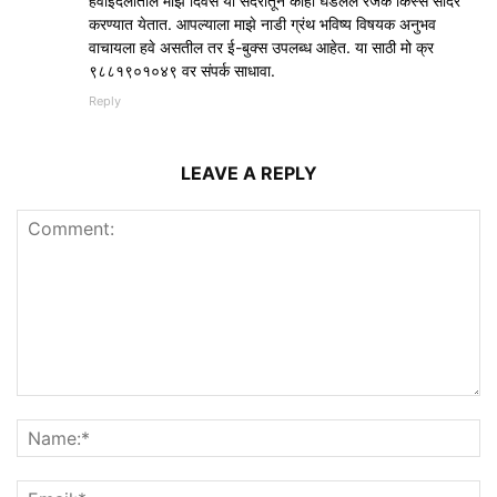
हवाईदलातील माझे दिवस या सदरातून काही घडलेले रंजक किस्से सादर
करण्यात येतात. आपल्याला माझे नाडी ग्रंथ भविष्य विषयक अनुभव
वाचायला हवे असतील तर ई-बुक्स उपलब्ध आहेत. या साठी मो क्र
९८८१९०१०४९ वर संपर्क साधावा.
Reply
LEAVE A REPLY