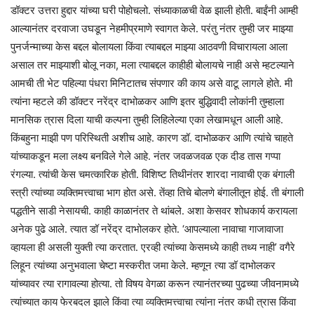
डॉक्टर उत्तरा हुद्दार यांच्या घरी पोहोचलो. संध्याकाळची वेळ झाली होती. बाईंनी आम्ही
आल्यानंतर दरवाजा उघडून नेहमीप्रमाणे स्वागत केले. परंतु नंतर तुम्ही जर माझ्या
पुनर्जन्माच्या केस बद्दल बोलायला किंवा त्याबद्दल माझ्या आठवणी विचारायला आला
असाल तर माझ्याशी बोलू नका, मला त्याबद्दल काहीही बोलायचे नाही असे म्हटल्याने
आमची ती भेट पहिल्या पंधरा मिनिटातच संपणार की काय असे वाटू लागले होते. मी
त्यांना म्हटले की डॉक्टर नरेंद्र दाभोळकर आणि इतर बुद्धिवादी लोकांनी तुम्हाला
मानसिक त्रास दिला याची कल्पना तुम्ही लिहिलेल्या एका लेखामधून आली आहे.
किंबहुना माझी पण परिस्थिती अशीच आहे. कारण डॉ. दाभोळकर आणि त्यांचे चाहते
यांच्याकडून मला लक्ष्य बनविले गेले आहे. नंतर जवळजवळ एक दीड तास गप्पा
रंगल्या. त्यांची केस चमत्कारिक होती. विशिष्ट तिथीनंतर शारदा नावाची एक बंगाली
स्त्री त्यांच्या व्यक्तिमत्त्वाचा भाग होत असे. तेंव्हा तिचे बोलणे बंगालीतून होई. ती बंगाली
पद्धतीने साडी नेसायची. काही काळानंतर ते थांबले. अशा केसवर शोधकार्य करायला
अनेक पुढे आले. त्यात डॉ नरेंद्र दाभोलकर होते. ‘आपल्याला नावाचा गाजावाजा
व्हायला ही असली युक्ती त्या करतात. एरव्ही त्यांच्या केसमध्ये काही तथ्य नाही’ वगैरे
लिहून त्यांच्या अनुभवाला चेष्टा मस्करीत जमा केले. म्हणून त्या डॉ दाभोलकर
यांच्यावर त्या रागावल्या होत्या. तो विषय वेगळा करून त्यानंतरच्या पुढच्या जीवनामध्ये
त्यांच्यात काय फेरबदल झाले किंवा त्या व्यक्तिमत्त्वाचा त्यांना नंतर कधी त्रास किंवा