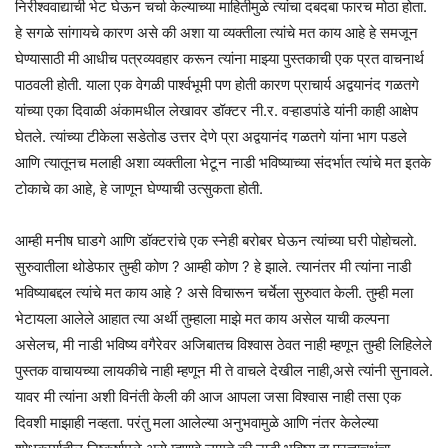
निरीश्ववाद्याची भेट घेऊन चर्चा केल्याच्या माहितीमुळे त्यांचा दबदबा फारच मोठा होता.
हे सगळे सांगायचे कारण असे की अशा या व्यक्तीला त्यांचे मत काय आहे हे समजून
घेण्यासाठी मी आधीच पत्रव्यवहार करून त्यांना माझ्या पुस्तकाची एक प्रत वाचनार्थ
पाठवली होती. याला एक वेगळी पार्श्वभूमी पण होती कारण प्राचार्य अद्वयानंद गळतगे
यांच्या एका दिवाळी अंकामधील लेखावर डॉक्टर नी.र. वऱ्हाडपांडे यांनी काही आक्षेप
घेतले. त्यांच्या टीकेला सडेतोड उत्तर देणे प्रा अद्वयानंद गळतगे यांना भाग पडले
आणि त्यातूनच मलाही अशा व्यक्तीला भेटून नाडी भविष्याच्या संदर्भात त्यांचे मत इतके
टोकाचे का आहे, हे जाणून घेण्याची उत्सुकता होती.
आम्ही मनीष घाडगे आणि डॉक्टरांचे एक स्नेही बरोबर घेऊन त्यांच्या घरी पोहोचलो.
सुरुवातीला थोडेफार तुम्ही कोण ? आम्ही कोण ? हे झाले. त्यानंतर मी त्यांना नाडी
भविष्याबद्दल त्यांचे मत काय आहे ? असे विचारून चर्चेला सुरुवात केली. तुम्ही मला
भेटायला आलेले आहात त्या अर्थी तुम्हाला माझे मत काय असेल याची कल्पना
असेलच, मी नाडी भविष्य वगैरेवर अजिबातच विश्वास ठेवत नाही म्हणून तुम्ही लिहिलेले
पुस्तक वाचायच्या लायकीचे नाही म्हणून मी ते वाचले देखील नाही,असे त्यांनी सुनावले.
यावर मी त्यांना अशी विनंती केली की आज आपला जसा विश्वास नाही तसा एक
दिवशी माझाही नव्हता. परंतु मला आलेल्या अनुभवामुळे आणि नंतर केलेल्या