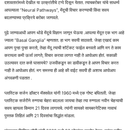
दशावतारांमध्ये देखील या उत्क्रांतीचे टप्पे दिसून येतात. त्याचबरोबर यांचे साधर्म्य
आपल्याला “Neural Pathways”, मेंदूची विचार करण्याची किंवा सवय
बदलण्याच्या प्रक्रिये बरोबर जाणवले.
पुढे जाण्याआधी आपण थोडे मेंदूचे विज्ञान जाणून घेऊया .आपल्या मेंदूत एक भाग आहे
ज्याला “Basal Ganglia” म्हणतात. हा भाग सवयी साठवतो. जेव्हा एखादं काम
आपण पुन्हा पुन्हा करतो, तेव्हा मेंदू त्याची शॉर्टकट फाईल बनवतो आणि मग ते काम
करायला कमी ऊर्जा लागते, विचार करावा लागत नाही ते आपोआप होतं. सकाळी
उठल्यावर दात कसे घासायचे? उजवीकडून का डावीकडून हे आपण विचार करत
नाही ते आपोआप होतं. मग समस्या ही आहे की वाईट सवयी ही अशाच आपोआप
अंगवळणी पडतात .
प्लास्टिक सर्जन डॉक्टर मॅक्सवेल यांनी 1960 मध्ये एक गोष्ट बघितली. जेव्हा
प्लास्टिक सर्जरीने रुग्णाचा चेहरा बदलला जायचा तेव्हा त्या रुग्णाला नवीन चेहऱ्याची
सवय व्हायला किमान 21 दिवस लागायचे. त्यांनी सायको सायबरनेटिक्स नावाचं
पुस्तक लिहिलं आणि 21 दिवसांचा सिद्धांत मांडला.