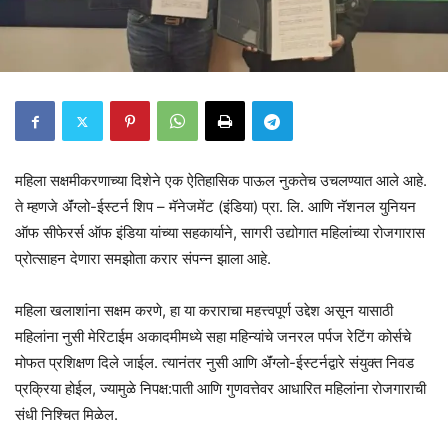
महिला सक्षमीकरणाच्या दिशेने एक ऐतिहासिक पाऊल नुकतेच उचलण्यात आले आहे.
ते म्हणजे ॲंग्लो-ईस्टर्न शिप – मॅनेजमेंट (इंडिया) प्रा. लि. आणि नॅशनल युनियन
ऑफ सीफेरर्स ऑफ इंडिया यांच्या सहकार्याने, सागरी उद्योगात महिलांच्या रोजगारास
प्रोत्साहन देणारा समझोता करार संपन्न झाला आहे.
महिला खलाशांना सक्षम करणे, हा या कराराचा महत्त्वपूर्ण उद्देश असून यासाठी
महिलांना नुसी मेरिटाईम अकादमीमध्ये सहा महिन्यांचे जनरल पर्पज रेटिंग कोर्सचे
मोफत प्रशिक्षण दिले जाईल. त्यानंतर नुसी आणि ॲंग्लो-ईस्टर्नद्वारे संयुक्त निवड
प्रक्रिया होईल, ज्यामुळे निपक्ष:पाती आणि गुणवत्तेवर आधारित महिलांना रोजगाराची
संधी निश्चित मिळेल.