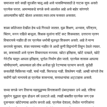
समाजात सारे काही सुरळीत चालू आहे असे भासविण्यासाठी हे नाटक सुरू असते
प्रत्येक घरात. आमच्याकडे सगळे कसे आलवेल आहे असे बाहेर सांगणारे
आपल्याशीच खोटे बोलत असतात.स्वतःलाच फसवत असतात.
शाळा कॉलेजात देखील हेच धडे गिरवले जातात. मूळ शिक्षण, अभ्यास, परिश्रम,
चिंतन, मनन राहिले बाजूला. शिक्षक मुलांना शॉर्ट कट शिकवतात. उत्तराना प्रश्न
विचारायचे नाहीत ही तर प्रत्येक धर्माची मूलभूत शिकवण असते. आहे ते मान्य
करायचे चुपचाप. शंका घ्यायच्या नाहीत जे आधी कुणी विद्वानांनी लिहून ठेवले त्यावर.
का, कशासाठी असे प्रश्न विचारायला मज्जाव. खोटा इतिहास, खोटे दाखले, खोटे
नेरेटीव यातून आपला इतिहास, भूगोल निर्माण होत जातो. प्रत्येक शासक आपल्या
सोयीप्रमाणे, आपल्याला हवे तोच अजेंडा पुढे रेटण्याचा प्रयत्न करतो. कुठेही
कसलीही चिकित्सा नाही. चर्चा नाही. चिरफाड नाही. विश्लेषण नाही. आम्ही सांगतो तेच
सर्वांनी खरे मानायचे हा प्रत्येक शासनाचा, सत्ताधाऱ्यांचा अट्टाहास असतो.
सध्या सगळे जग तिसऱ्या महायुद्धाच्या विनाशकारी उंबरठ्यावर उभे आहे. रशिया
युक्रेन युद्धाला सुरू होऊन वर्ष उलटले आहे. त्याही बाबतीत प्रत्येक जण एक
दुसऱ्यावर खोटेपणाचा आरोप करतो आहे. प्रत्येक देशाला, तेथील नागरिकांना