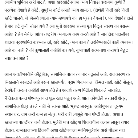
त्यांचीच भूमिका खरी वाटते. अशा खरेखोटेपणाचा न्याय निवाडा करायचा कुणी ?
प्रत्येक देशाचे हे कोर्ट, सुप्रीम कोर्ट असते न्याय द्यायला. (तिथेही किती खरे किती
खोटे चालते, जे मिळते त्याला न्याय म्हणायचे का, हा प्रश्न वेगळा !). पण देशादेशातले
हे वाद तंटे कुणी सोडवायचे ? त्या युनो सारख्या संस्था मूग गिळून स्वस्थ का बसल्या
आहेत ? हेग येथील आंतरराष्ट्रीय न्यायालय काय करते आहे ? जागतिक पातळीवर
शांतता प्रस्थापित करण्यासाठी, खरे खोटे, न्याय काय ते ठरविण्यासाठी काही व्यवस्था
आहे का नाही ? की कुणालाही काहीही करायचे, कुणाचाही सत्यानाश करायचे बेछूट
स्वातंत्र्य आहे ?
आज अवतीभवतीचे कौटुंबिक, सामाजिक वातावरण पार गढूळले आहे. राजकारण तर
चिखलाने बरबटले आहे वरून खालपर्यंत. प्रामाणिकपणाला किंमत नाही. खोटे बोलून,
हेराफेरी करून काहीही साध्य होते हेच आदर्श तरुण पिढीला शिकवले जाताहेत.
नैतिकता फक्त पोथ्यापुराणात धूळ खात पडून आहे. आता कोणतेही सरकारी क्षेत्र,
सामाजिक क्षेत्र उरले नाही जे स्वच्छ आहे. भ्रष्टाचारमुक्त आहे!गुणवत्ता दुय्यम
स्थानावर. दाम करी काम हा मंत्र. घरी दारी त्यामुळे याच गोष्टी होतात. अशाच
खालच्या पातळीवर चर्चा होतात. मुलेही याच खोट्या शिकवणीचा क्लास लावून तयार
होतात. कामकाजाच्या ठिकाणी अशा खोटेपणाला म्यानिपयुलेशंन असे गोंडस नाव