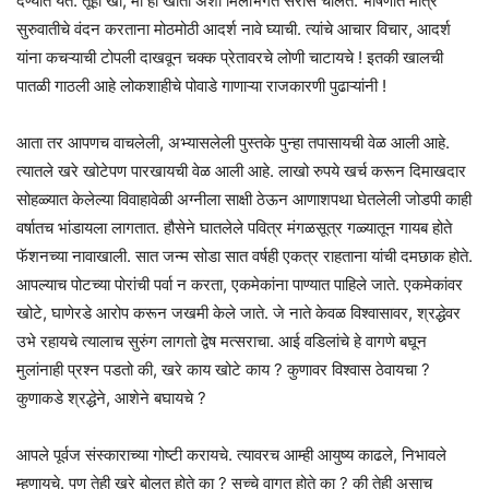
देण्यात येते. तूही खा, मी ही खातो अशी मिलीभगत सर्रास चालते. भाषणात मात्र
सुरुवातीचे वंदन करताना मोठमोठी आदर्श नावे घ्याची. त्यांचे आचार विचार, आदर्श
यांना कचऱ्याची टोपली दाखवून चक्क प्रेतावरचे लोणी चाटायचे ! इतकी खालची
पातळी गाठली आहे लोकशाहीचे पोवाडे गाणाऱ्या राजकारणी पुढाऱ्यांनी !
आता तर आपणच वाचलेली, अभ्यासलेली पुस्तके पुन्हा तपासायची वेळ आली आहे.
त्यातले खरे खोटेपण पारखायची वेळ आली आहे. लाखो रुपये खर्च करून दिमाखदार
सोहळ्यात केलेल्या विवाहावेळी अग्नीला साक्षी ठेऊन आणाशपथा घेतलेली जोडपी काही
वर्षातच भांडायला लागतात. हौसेने घातलेले पवित्र मंगळसूत्र गळ्यातून गायब होते
फॅशनच्या नावाखाली. सात जन्म सोडा सात वर्षही एकत्र राहताना यांची दमछाक होते.
आपल्याच पोटच्या पोरांची पर्वा न करता, एकमेकांना पाण्यात पाहिले जाते. एकमेकांवर
खोटे, घाणेरडे आरोप करून जखमी केले जाते. जे नाते केवळ विश्वासावर, श्रद्धेवर
उभे रहायचे त्यालाच सुरुंग लागतो द्वेष मत्सराचा. आई वडिलांचे हे वागणे बघून
मुलांनाही प्रश्न पडतो की, खरे काय खोटे काय ? कुणावर विश्वास ठेवायचा ?
कुणाकडे श्रद्धेने, आशेने बघायचे ?
आपले पूर्वज संस्काराच्या गोष्टी करायचे. त्यावरच आम्ही आयुष्य काढले, निभावले
म्हणायचे. पण तेही खरे बोलत होते का ? सच्चे वागत होते का ? की तेही असाच