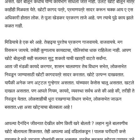
असते. खरे बोलून कधीच योग्य कार्यभाग साधला जात नाही. उलट खोटे बोलून मात्र
काहीही मिळवता येते. खोटी कागद पत्रे, प्रमाणपत्रे सादर करून चक्क आय ए एस
अधिकारी होतात लोक. ते पूजा खेडकर प्रकरण ताजे आहे. पण त्याचे पुढे काय झाले
कळत नाही.
मिडियाचे हे एक बरे आहे. तेव्हढ्या पुरतेच प्रकरण गाजवायचे. वाजवायचे. मग
विसरून जायचे. तसेही कुणालाच कायद्याचा, पोलिसांचा धाक राहिलेला नाही. आपण
खोटे बोलूनही सही सलामत सुटू शकतो याची खात्री वाटते सर्वांना.
आता जी मंडळी कायदे करणार, शासन चालवणार तेच विधान सभेत, लोकसभेत
निवडून जाण्यासाठी खोटी कागदपत्रे सादर करतात. खोटे उत्पन्न दाखवतात.
यापैकी अनेक जण अट्टल गुन्हेगार असतात. यांच्यावर केसेस चालू असतात. खटले
दाखल असतात. पण आपले नियम, कायदे, व्यवस्था सर्वच असे की आहे की, तरीही ते
निवडून येतात. लोकशाहीची धुरा राखणाऱ्या विधान सभेत, लोकसभेत जाऊन
बसतात.vहा असा खोट्याचा बोलबाला आहे !
आपल्या दैनंदिन जीवनात देखील कोण किती खरे बोलतो ? लहान मुले बालपणीच
खोटे बोलायला शिकतात. तेही आपल्या आई वडिलांकडून ! पालक घरीदारी कसे
वागतात हे मुले उघड्या डोळ्यांनी बघत असतात. घरचेच सरकार खोट्या पायावर उभे