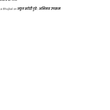
ka Bhujbal
on
न्युज स्टोरी टुडे : अभिनव उपक्रम