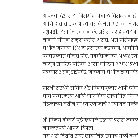
आपल्या देशातला निसर्ग हा केवळ विराटच नाही 
आणि हातात एक अद्ययावत कॅमेरा असावा लागतो.
पशुपक्षी, लतावेली, नदीनाले, झरे सागर हे पर
मानवी जीवन समृद्ध करीत असते, असे प्रतिपादन ज्
येथील जगदंबा शिक्षण प्रसारक मंडळाने. आयोज
कार्यक्रमात बोलत होते. कार्यक्रमाच्या अध्यक्षस्थ
म्हणून साहित्य परिषद, शाखा नांदेडचे अध्यक्ष प
पत्रकार शंतनु डोईफोडे, जळगाव येथील छायाचित्
प्रारंभी संस्थेचे सचिव ॲड विजयकुमार भोपी यां
यांचे पुण्यस्मरण आणि जागतिक छायाचित्र दिनाच
मंडळाच्या वतीने या व्याख्यानाचे आयोजन केलेले
श्री विजय होकणें पुढे म्हणाले एखादा परीस नक
नकळतपणे आपण टिपतो.
मग असे नितांत सुंदर छायाचित्र एकाच वेळी नवनि