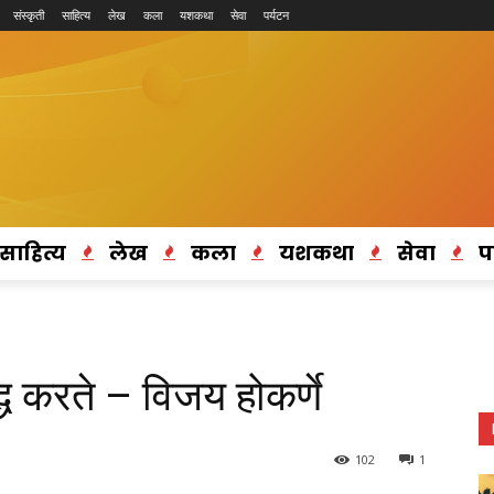
संस्कृती
साहित्य
लेख
कला
यशकथा
सेवा
पर्यटन
साहित्य
लेख
कला
यशकथा
सेवा
प
ध करते – विजय होकर्णे
102
1