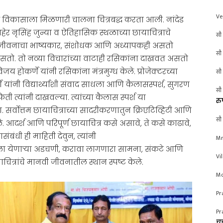
Ve
रातील विकासाला मिळणारी चालना चित्रबद्ध करता आली. नांदेड
हेर नृसिंह जुन्या व ऐतिहासिक स्थळाच्या छायाचित्राचे
सौ 
ने जीवनाचा भाष्यकार, संशोधक आणि अध्यापकही असतो
सौ 
सतो. तो नव्या विचारांच्या वाटाही रसिकांना दाखवत असतो
 होकर्णे यांनी रसिकांना मंत्रमुग्ध केले. प्रोजेक्टरच्या
सौ 
 यांनी विद्यार्थ्यांशी संवाद साधला आणि कैलासस्पर्श, सुगरण
सौ 
फिती त्यांनी दाखवल्या. त्यांच्या कैलास स्पर्श या
रु
दिला. सर्वोत्तम छायाचित्राच्या सादरीकरणातुन क्रिएटिव्हिटी आणि
सौ 
े. आदर्श आणि परिपूर्ण छायाचित्र कसे असावे, ते कसे काढावे,
बंधी ही माहिती देवुन, त्यांनी
Mr
ाला येणाऱ्या अडचणी, करावा लागणारा सामना, संकटे आणि
Vi
त्रांचे मानवी जीवनातील स्थान स्पष्ट केले.
Mo
Pr
Pr
चर