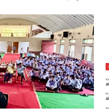
Va
अं
Pr
अं
Ve