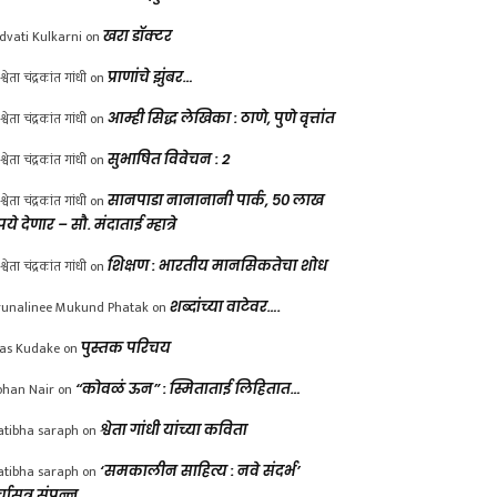
dvati Kulkarni
on
खरा डॉक्टर
श्वेता चंद्रकांत गांधी
on
प्राणांचे झुंबर…
श्वेता चंद्रकांत गांधी
on
आम्ही सिद्ध लेखिका : ठाणे, पुणे वृत्तांत
श्वेता चंद्रकांत गांधी
on
सुभाषित विवेचन : 2
श्वेता चंद्रकांत गांधी
on
सानपाडा नानानानी पार्क, ५० लाख
पये देणार – सौ. मंदाताई म्हात्रे
श्वेता चंद्रकांत गांधी
on
शिक्षण : भारतीय मानसिकतेचा शोध
unalinee Mukund Phatak
on
शब्दांच्या वाटेवर….
las Kudake
on
पुस्तक परिचय
han Nair
on
“कोवळं ऊन” : स्मिताताई लिहितात…
atibha saraph
on
श्वेता गांधी यांच्या कविता
atibha saraph
on
‘समकालीन साहित्य : नवे संदर्भ’
्चासत्र संपन्न