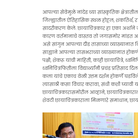
आपल्या सेवेमुळे नांदेड च्या सांस्कृतिक क्षेत्
जिल्ह्यातील ऐतिहासिक स्थळ होट्टल, शंकतिर्थ, रा
सादरीकरण केले. छायाचित्रकार हा एका अर्था
कारण वर्तमानाचे वास्तव तो जगासमोर मांडत अ
असे सांगुन आपल्या दीड तासाच्या व्याख्यानात विजय
साह्याने आपल्या तासभराच्या व्याख्यानात होकर्णे
पक्षी, शेकरू यांची माहिती, काही छायाचित्रे, ध्वनि
ध्वनिचित्रफितीला विद्यार्थ्यांनी प्रचंड प्रतिसाद 
कला यांचे एकाच वेळी उत्तम दर्शन होकर्णे घडविल
त्यासाठी कसा विचार करावा, संधी कशी घ्यावी यासं
छायाचित्रकारासमोरील आव्हाने, छायाचित्रकार
शेवटी छायाचित्रकाराला मिळणारे समाधान, छायाचि