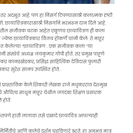
तर अदभूत आहे. पण हा निसर्ग टिपण्यासाठी कलात्मक दृष्टी
 छायाचित्रकारासाठी निसर्गाने भरभरून दान दिले आहे.
्यटनातील संजीवक घटक आहेत एकूणच छायाचित्रण ही कला
येष्ठ छायाचित्रकार विजय होकर्णे यांनी केले. ते माहूर
ित केलेल्या “छायाचित्रण : एक संजीवक कला “या
ानी संस्थेचे अध्यक्ष जयकुमार गोपी होते. तर प्रमुख पाहुणे
्रभाकर कानडखेडकर, प्रसिद्ध साहित्यिक देविदास फुलारी
रकार सुरेश सानप उपस्थित होते.
नी प्रास्ताविक केले.शिकारी लेखक राजे मधुकरराव देशमुख
े औचित्य साधून माहूर येथील जगदंबा शिक्षण प्रसारक
 होते.
ळतपणे हाती लागावा तसे एखादे छायाचित्र आपल्याही
र्मितीचे आणि कलेचे दर्शन घडविणारे ठरते. हा अनुभव मात्र