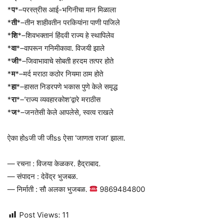
*
प
*–परस्त्रीस आई-भगिनीचा मान मिळाला
*
ती
*–तीन शाहीवतीन परकियांना पाणी पाजिले
*
शि
*–शिवभक्तानं हिंदवी राज्य हे स्थापिलेव
*
वा
*–वापरून गनिमीकावा. विजयी झाले
*
जी
*–जिवाभावाचे सोबती हरदम तत्पर होते
*
म
*–मर्द मराठा कठोर नियमा ठाम होते
*
हा
*–हासत निडरपणे भकास पुणे केले समृद्ध
*
रा
*–‘राज्य व्यवहारकोश’द्वारे मराठीस
*
ज
*–जनतेसी केले आपलेसे, स्वत्व राखले
ऐका होsजी जी जीss ऐसा ‘जाणता राजा’ झाला.
— रचना : विजया केळकर. हैद्राबाद.
— संपादन : देवेंद्र भुजबळ.
— निर्माती : सौ अलका भुजबळ.
9869484800
Post Views:
11