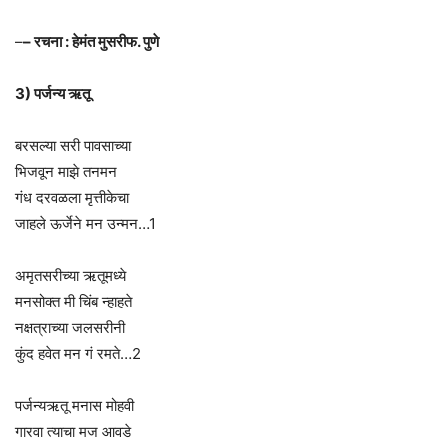
–
– रचना : हेमंत मुसरीफ. पुणे
3) पर्जन्य ऋतू
बरसल्या सरी पावसाच्या
भिजवून माझे तनमन
गंध दरवळला मृत्तीकेचा
जाहले ऊर्जेने मन उन्मन…1
अमृतसरीच्या ऋतूमध्ये
मनसोक्त मी चिंब न्हाहते
नक्षत्राच्या जलसरीनी
कुंद हवेत मन गं रमते…2
पर्जन्यऋतू मनास मोहवी
गारवा त्याचा मज आवडे