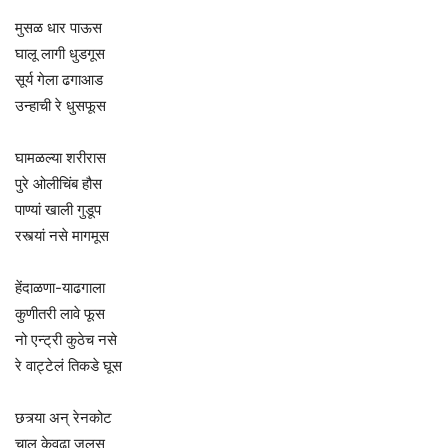
मुसळ धार पाऊस
घालू लागी धुडगूस
सूर्य गेला ढगाआड
उन्हाची रे धुसफूस
घामळल्या शरीरास
पुरे ओलीचिंब हौस
पाण्यां खाली गुडूप
रस्त्यां नसे मागमूस
हेंदाळणा-याढगाला
कुणीतरी लावे फूस
नो एन्ट्री कुठेच नसे
रे वाट्टेलं तिकडे घूस
छत्र्या अन् रेनकोट
चालू केवढा जुलूस