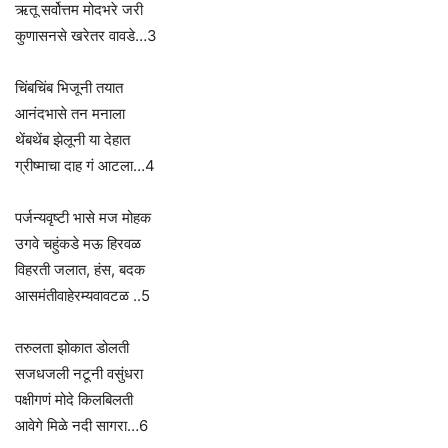
ऋतू सर्वोत्तम मोदभरे जरी
कुणासनसे खरेतर वावडे…3
चिंबचिंब भिजूनी तयात
आनंदभासे तन मनाला
थेंबथेंब झेलूनी या देहात
ग्रीष्माचा दाह गं आटला…4
पर्जन्यवृष्टी भासे मज मोहक
उगवे चहुंकडे मऊ हिरवळ
विहरती जलात, हंस, बदक
आसमंतीवाहेरम्यवावटळ ..5
तरुलता झोकात डोलती
सजधजली नटूनी वसुंधरा
पक्षीगणं मोदे किलबिलती
आवेगे मिळे नदी सागरा…6