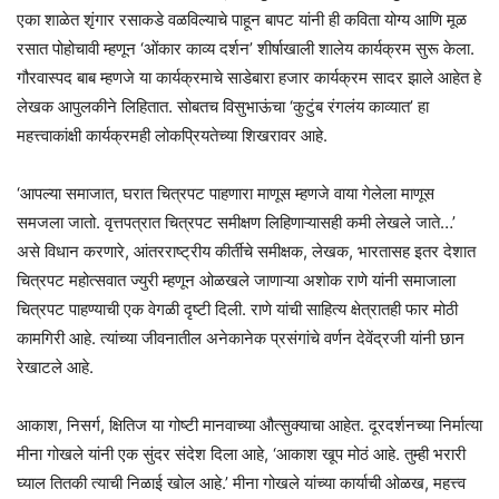
एका शाळेत शृंगार रसाकडे वळविल्याचे पाहून बापट यांनी ही कविता योग्य आणि मूळ
रसात पोहोचावी म्हणून ‘ओंकार काव्य दर्शन’ शीर्षाखाली शालेय कार्यक्रम सुरू केला.
गौरवास्पद बाब म्हणजे या कार्यक्रमाचे साडेबारा हजार कार्यक्रम सादर झाले आहेत हे
लेखक आपुलकीने लिहितात. सोबतच विसुभाऊंचा ‘कुटुंब रंगलंय काव्यात’ हा
महत्त्वाकांक्षी कार्यक्रमही लोकप्रियतेच्या शिखरावर आहे.
‘आपल्या समाजात, घरात चित्रपट पाहणारा माणूस म्हणजे वाया गेलेला माणूस
समजला जातो. वृत्तपत्रात चित्रपट समीक्षण लिहिणाऱ्यासही कमी लेखले जाते…’
असे विधान करणारे, आंतरराष्ट्रीय कीर्तीचे समीक्षक, लेखक, भारतासह इतर देशात
चित्रपट महोत्सवात ज्युरी म्हणून ओळखले जाणाऱ्या अशोक राणे यांनी समाजाला
चित्रपट पाहण्याची एक वेगळी दृष्टी दिली. राणे यांची साहित्य क्षेत्रातही फार मोठी
कामगिरी आहे. त्यांच्या जीवनातील अनेकानेक प्रसंगांचे वर्णन देवेंद्रजी यांनी छान
रेखाटले आहे.
आकाश, निसर्ग, क्षितिज या गोष्टी मानवाच्या औत्सुक्याचा आहेत. दूरदर्शनच्या निर्मात्या
मीना गोखले यांनी एक सुंदर संदेश दिला आहे, ‘आकाश खूप मोठं आहे. तुम्ही भरारी
घ्याल तितकी त्याची निळाई खोल आहे.’ मीना गोखले यांच्या कार्याची ओळख, महत्त्व