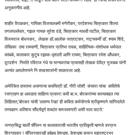
अनुकरणीय आहे.
शाहीर वैराळकर, गायिका विजयालक्ष्मी मणेरीकर, परदेशस्थ चित्रकार शिल्पा
तगलपल्लेवार, गझल गायक सुरेश दंडे,‌ चित्रकार माधवी पाटील, चित्रकार
विजयराज बोधनकर, लेखक डॉ.आलोक जत्राटकर,‌ नाट्यकर्मी डॉ. श्याम शिंदे,
लेखिका उषा रामवाणी, चित्रकार प्रतिभा रावळ,‌ साहित्यिक-संशोधक धर्मपाल
कांबळे, कलाकार कुटुंब रझाक-वृशाली आणि रायमा, चित्रकार रमेश औंधकर,
दूरदर्शन निर्माते रविराज गंधे या मान्यवरांचा प्रवासही लेखक देवेंद्र भुजबळ यांनी
अत्यंत आपलेपणाने नि शब्दसाजांनी साकारला आहे.
अमेरिकेत वास्तव्य असणाऱ्या कवयित्री डॉ. गौरी जोशी कंसारा यांचा कवितेचे
रसग्रहण हा आवडता साहित्य प्रकार! कवी बा.भ. बोरकरांच्या काव्याबद्दल त्या
लिहितात,’बोरकर यांची ‘लावण्य रेखा’ ही कविता कर्मयोगाचे श्रीकृष्णाने सांगितलेले
तत्त्वज्ञान अतिशय सौंदर्यपूर्ण शब्दांत समजावणारी अशी मला वाटते.’
जगप्रसिद्ध चार्ली चॅप्लिन या कलाकाराची भारतीय प्रतिकृती म्हणजे वरप्रभ
शिरगावकर ! चॅप्लिनसारखी हुबेहुब वेशभूषा, केशभूषा करून महाराष्ट्रभर