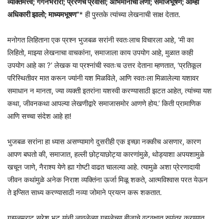
व्यक्तिमत्त्वे; गगनभरारी; प्रेरणेचे प्रवासी; अभिमानाची लेणी; समाजभूषण; आम्ही
अधिकारी झालो; माध्यमभूषण”
* ही पुस्तके त्यांच्या लेखनाची साक्ष देतात.
मनोगत लिहिताना एक प्रश्न भुजबळ सरांनी स्वतःलाच विचारला आहे, ‘मी का
लिहितो, माझ्या लेखनाचा वाचकांना, समाजाला काय उपयोग आहे, मुळात काही
उपयोग आहे का ?’ लेखक या प्रश्नांची स्वतःच उत्तर देताना म्हणतात, ‘प्रतिकूल
परिस्थितीवर मात करून ज्यांनी यश मिळविले,‌ आणि स्वतःला मिळालेल्या यशावर
समाधान न मानता, ज्या व्यक्ती इतरांना यशस्वी करण्यासाठी झटत आहेत, त्यांच्या यश
कथा, जीवनकथा आपल्या लेखणीद्वारे समाजासमोर आणणे होय.’ किती प्रामाणिक
आणि सच्चा संदेश आहे हा!
भुजबळ सरांना हा ध्यास असण्यामागे दुसरीही एक इच्छा नक्कीच असणार, कारण
आपण बघतो की, समाजात, हल्ली छोट्याछोट्या कारणांमुळे, थोड्याशा अपयशामुळे
खचून जाणे, नैराश्य येणे ह्या गोष्टी वाढत चालल्या आहे. त्यामुळे अशा प्रेरणादायी
जीवन कथांमुळे अनेक निराश व्यक्तिंना ऊर्जा मिळू शकते, ‌आत्मविश्वास परत येऊन
ते इप्सित साध्य करण्यासाठी नव्या जोमाने प्रयत्न करू शकतात.
गझलम्राट सुरेश भट यांनी लावलेल्या गझलेच्या बीजाचे वटवृक्षात रुपांतर करण्यात