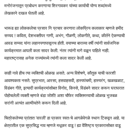
मनोरंजनातून प्रबोधन करणाऱ्या शिरगावकर यांच्या कार्याची योग्य शब्दांमध्ये
लेखकाने दखल घेतली आहे.
भारूड ह्या लोककलेचा प्रसार नि प्रचार करणारा लोकप्रिय कलाकार म्हणजे हमीद
सय्यद ! कविता, देशभक्तीपर गाणी, अभंग, गौळणी, लोकगीते, कथा, कीर्तने ऐकण्याची
आवड सय्यद यांना लहानपणापासूनच होती. वयाच्या बाराव्या वर्षी त्यांनी सार्वजनिक
कार्यक्रमात आपली कला सादर केली. नंतर त्यांनी मागे वळून पाहिले नाही.‌
महाराष्ट्रासह अनेक राज्यांमध्ये त्यांनी कला सादर केली आहे.
काही नावे हीच त्या व्यक्तिची ओळख असते. अन्य विशेषणे, कौतुक याची फारशी
आवश्यकता नसते. सुप्रभात, आरसा, हसवाहसवी, हास्यपंचमी, हास्यरंग, खळखळाट,‌
विडंबन गीते, इत्यादी कार्यक्रमांसोबत विनोद, किस्से, विडंबने सादर करून घराघरात
पोहोचलेली व्यक्ती म्हणजे बंडा जोशी! अशा चौफेर व्यक्तिमत्त्वाची ओळख भुजबळ
सरांनी अत्यंत आत्मीयतेने करून दिली आहे.
चित्रेकलेच्या प्रांतात ‘वारली’ हा प्रकार स्वतःचे आगळेवेगळे स्थान टिकवून आहे. या
क्षेत्रातील एक सुप्रसिद्ध नाव म्हणजे मधूकर वाडू ! ह्या वैशिष्ट्य प्रकारासोबत वाडू