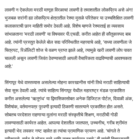
लावणी न ऐकलेला मराठी माणूस विरळाच! लावणी हे तमाशातील लोकप्रिय असे अंग!
भुजबळ सरांनी ह्या लोकप्रिय क्षेत्रातील रेश्मा मुसळे परितेकर या उच्चशिक्षित लावणी
कलाकाराची छान माहिती समोर ठेवली आहे. विशेष म्हणजे रेश्माताई हा व्यवसाय
सांभाळताना ‘मराठी लावणी’ या विषयावर पी.एचडी. करीत आहेत ही कौतुकास्पद बाब
आहे. त्यांनी प्रस्तुत केलेले बोल सद्य परिस्थितीत महत्त्वाचे आहे, ‘सध्या लावणीला जे
चित्रपट, रिॲलिटी शोज चे वळण प्राप्त झाले आहे, त्यामुळे खरी लावणी लोप पावत
चालली असून लावणी जिवंत ठेवण्यासाठी आपली वैचारिकता वाढविण्याची आवश्यकता
आहे.’
सिंगापूर येथे वास्तव्यास असलेल्या मोहना कारखानीस यांनी तिथे मराठी साहित्याची
सेवा सुरू ठेवली आहे. त्यांचे साहित्य सिंगापूर येथील महाराष्ट्र मंडळ प्रकाशित
करीत असलेल्या ‘ऋतुगंध’ या द्विमासिकासोबत अनेक डिजिटल पोर्टल, दिवाळी अंक,
विशेषांक, वर्तमानपत्र पुरवणी इत्यादी ठिकाणी सातत्याने प्रकाशित होत असते.
सोबतच परदेशात राहणाऱ्या मुलांना मराठी संस्कृतीचे शिक्षण, मराठीची गोडी
लावण्यासाठी कार्यरत आहेत. आपल्या देशातील जातपात, उच्चनीच, गरीब श्रीमंत
इत्यादी भेद लवकर नष्ट व्हावेत हा त्यांचा प्रामाणिक प्रयत्न आहे. ‘चांगले ते
स्वीकारावे, वाईट ते सोडून द्यावे आणि सतत कार्यमग्न रहावे.’ ही त्यांची विचारसरणी