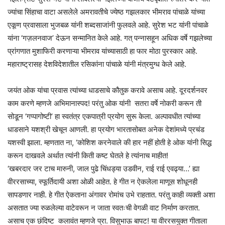
ज्यांचा सिंहाचा वाटा असलेले अमरावतीचे ज्येष्ठ गझलकार भीमराव पांचाळे यांच्या
एकूण प्रवासाला भुजबळ यांनी शब्दसाजांनी फुलवले आहे. सुरेश भट यांनी पांचाळे
यांना ‘गज़लनवाज’ देऊन सन्मानित केले आहे. गत् पन्नासहून अधिक वर्षे गझलेच्या
प्रांगणात मुशाफिरी करणाऱ्या भीमराव यांच्यासाठी हा फार मोठा पुरस्कार आहे.
महाराष्ट्रासह देशविदेशातील रसिकांना पांचाळे यांनी मंत्रमुग्ध केले आहे.
जयंत ओक यांचा प्रवास त्यांच्या धाडसाचे कौतुक करावे असाच आहे. दूरदर्शनवर
काम करणे म्हणजे अभिमानास्पद! परंतु ओक यांनी सतरा वर्षे नोकरी करून ती
सोडून ‘गप्पागोष्टी’ हा स्वतंत्र एकपात्री प्रयोग सुरू केला. अल्पावधीत त्यांच्या
धाडसाने यशश्री खेचून आणली. हा प्रयोग भारतासोबत अनेक देशांमध्ये प्रचंड
यशस्वी झाला. म्हणतात ना, ‘कोशिश करनेवाले की हार नहीं होती हे ओक यांनी सिद्ध
करून दाखवले अर्थात त्यांनी किती कष्ट घेतले हे त्यांनाच माहीत!
‘खबरदार जर टाच मारुनी, जाल पुढे चिंधड्या उडवीन, राई राई एवढ्या…’ ह्या
वीररसाच्या, स्फूर्तिदायी अशा ओळी आहेत. हे गीत न ऐकलेला माणूस शोधूनही
सापडणार नाही. हे गीत ऐकताना अंगावर रोमांच उभे राहतात. परंतु काही व्यक्ती अशा
असतात ज्या रुळलेल्या वाटेवरून न जाता स्वतःची वेगळी वाट निर्माण करतात.
असाच एक छंदिष्ट कलावंत म्हणजे प्रा. विसुभाऊ बापट! या वीररसयुक्त गीताला