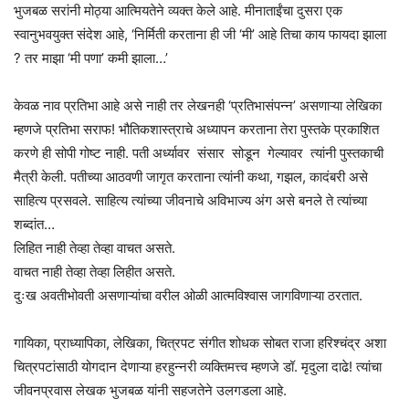
भुजबळ सरांनी मोठ्या आत्मियतेने व्यक्त केले आहे. मीनाताईंचा दुसरा एक
स्वानुभवयुक्त संदेश आहे, ‘निर्मिती करताना ही जी ‘मी’ आहे तिचा काय फायदा झाला
? तर माझा ‘मी पणा’ कमी झाला…’
केवळ नाव प्रतिभा आहे असे नाही तर लेखनही ‘प्रतिभासंपन्न’ असणाऱ्या लेखिका
म्हणजे प्रतिभा सराफ! भौतिकशास्त्राचे अध्यापन करताना तेरा पुस्तके प्रकाशित
करणे ही सोपी गोष्ट नाही. पती अर्ध्यावर संसार सोडून गेल्यावर त्यांनी पुस्तकाची
मैत्री केली. पतीच्या आठवणी जागृत करताना त्यांनी कथा, गझल, कादंबरी असे
साहित्य प्रसवले. साहित्य त्यांच्या जीवनाचे अविभाज्य अंग असे बनले ते त्यांच्या
शब्दांत…
लिहित नाही तेव्हा तेव्हा वाचत असते.
वाचत नाही तेव्हा तेव्हा लिहीत असते.
दुःख अवतीभोवती असणाऱ्यांचा वरील ओळी आत्मविश्वास जागविणाऱ्या ठरतात.
गायिका, प्राध्यापिका, लेखिका, चित्रपट संगीत शोधक सोबत राजा हरिश्चंद्र अशा
चित्रपटांसाठी योगदान देणाऱ्या हरहुन्नरी व्यक्तिमत्त्व म्हणजे डॉ. मृदुला दाढे! त्यांचा
जीवनप्रवास लेखक भुजबळ यांनी सहजतेने उलगडला आहे.